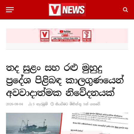
තද සුළං සහ රළු මුහුදු
ප්‍රදේශ පිළිබඳ කාලගුණයෙන්
අවවාදාත්මක නිවේදනයක්
2026-08-04
5
නැරඹු​ම්
කියවීමට මිනිත්තු 1ක් ගතවේ.