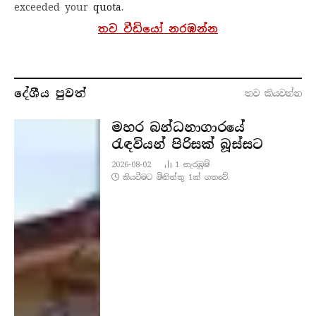
exceeded your
quota
.
තව වීඩියෝ නරඹන්න
දේශීය පුව​ත්
තව කියවන්​න
මහර බන්ධනාගාරයේ
රැඳවියන් පිරිසක් බූස්සට
2026-08-02
1
නැරඹු​ම්
කියවීමට මිනිත්තු 1ක් ගතවේ.