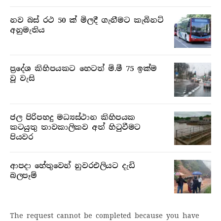
නව බස් රථ 50 ක් මිලදී ගැනීමට කැබිනට්
අනුමැතිය
ප්‍රදේශ කිහිපයකට හෙටත් මි.මී 75 ඉක්ම
වූ වැසි
ජල පිරිපහදු මධ්‍යස්ථාන කිහිපයක
කටයුතු තාවකාලිකව අත් හිටුවීමට
පියවර
ආපදා හේතුවෙන් නුවරඑලියට දැඩි
බලපෑම්
The request cannot be completed because you have