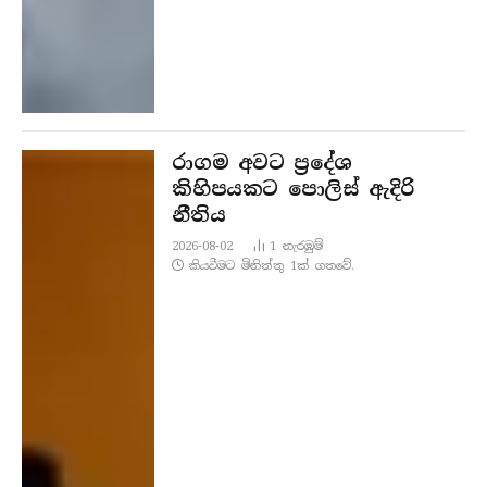
රාගම අවට ප්‍රදේශ
කිහිපයකට පොලිස් ඇදිරි
නීතිය
2026-08-02
1
නැරඹු​ම්
කියවීමට මිනිත්තු 1ක් ගතවේ.