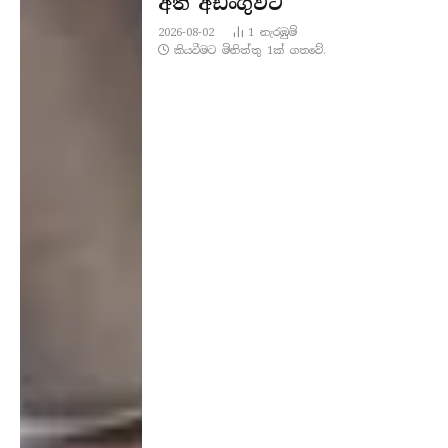
අත් අඩංගුවට
2026-08-02
1
නැරඹු​ම්
කියවීමට මිනිත්තු 1ක් ගතවේ.