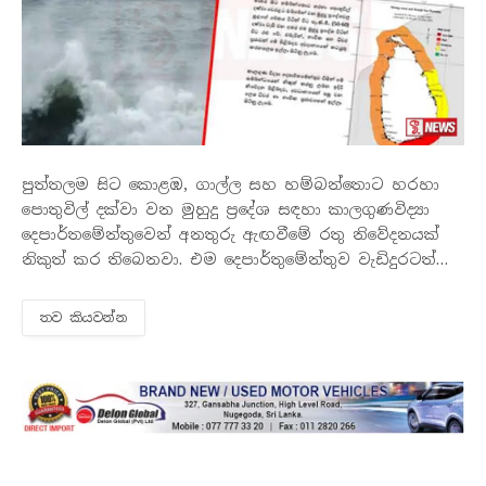
පුත්තලම සිට කොළඹ, ගාල්ල සහ හම්බන්තොට හරහා
පොතුවිල් දක්වා වන මුහුදු ප්‍රදේශ සඳහා කාලගුණවිද්‍යා
දෙපාර්තමේන්තුවෙන් අනතුරු ඇඟවීමේ රතු නිවේදනයක්
නිකුත් කර තිබෙනවා. එම දෙපාර්තුමේන්තුව වැඩිදුරටත්
සඳහන් කරන්නේ, එම මුහුදු ප්‍රදේශ වල සුළගේ වේගය
විටින් විට පැ.කි.මී. 60-70 දක්වා වැඩි වන අතර, මුහුදු
තව කියවන්​න
ප්‍රදේශ විටින් විට…