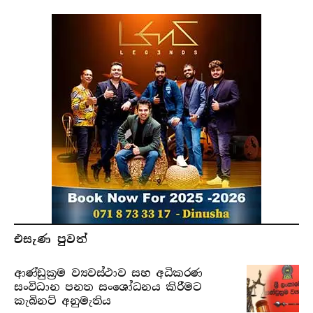
එසැණ පුව​ත්
ආණ්ඩුක්‍රම ව්‍යවස්ථාව සහ අධිකරණ
සංවිධාන පනත සංශෝධනය කිරීමට
කැබිනට් අනුමැතිය