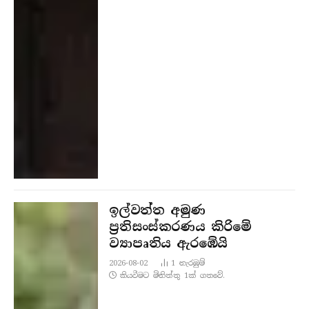
ඉල්වත්ත අමුණ
ප්‍රතිසංස්කරණය කිරිමේ
ව්‍යාපෘතිය ඇරඹේයි
2026-08-02
1
නැරඹු​ම්
කියවීමට මිනිත්තු 1ක් ගතවේ.