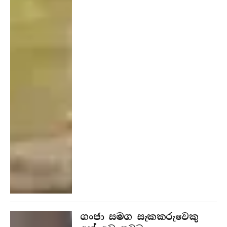
ගංජා සමග සැකකරුවෙකු