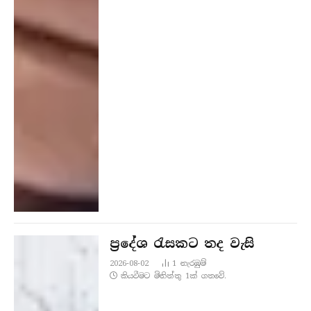
ප්‍රදේශ රැසකට තද වැසි
2026-08-02
1
නැරඹු​ම්
කියවීමට මිනිත්තු 1ක් ගතවේ.