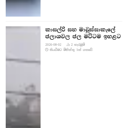
කාසල්රි සහ මාවුස්සාකැලේ
ජලාශවල ජල මට්ටම ඉහළට
2026-08-02
2
නැරඹු​ම්
කියවීමට මිනිත්තු 1ක් ගතවේ.