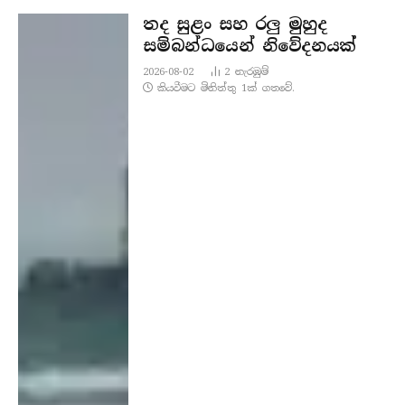
තද සුළං සහ රලු මුහුද
සම්බන්ධයෙන් නිවේදනයක්
2026-08-02
2
නැරඹු​ම්
කියවීමට මිනිත්තු 1ක් ගතවේ.