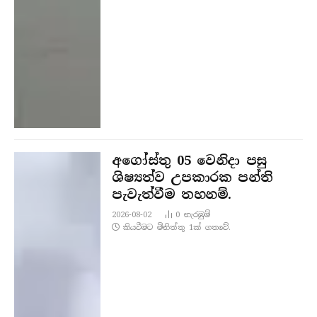
අගෝස්තු 05 වෙනිදා පසු
ශිෂ්‍යත්ව උපකාරක පන්ති
පැවැත්වීම තහනම්.
2026-08-02
0
නැරඹු​ම්
කියවීමට මිනිත්තු 1ක් ගතවේ.