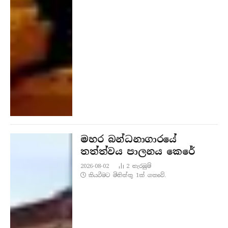
මහර බන්ධනාගාරයේ
තත්ත්වය පාලනය කෙරේ
2026-08-02
2
නැරඹු​ම්
කියවීමට මිනිත්තු 1ක් ගතවේ.