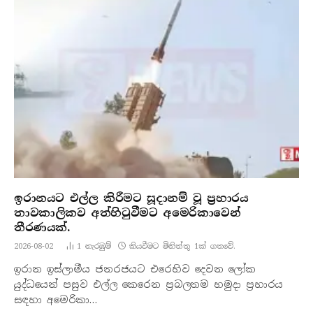
ඉරානයට එල්ල කිරීමට සූදානම් වූ ප්‍රහාරය
තාවකාලිකව අත්හිටුවීමට අමෙරිකාවෙන්
තීරණයක්.
2026-08-02
1
නැරඹු​ම්
කියවීමට මිනිත්තු 1ක් ගතවේ.
ඉරාන ඉස්ලාමීය ජනරජයට එරෙහිව දෙවන ලෝක
යුද්ධයෙන් පසුව එල්ල කෙරෙන ප්‍රබලතම හමුදා ප්‍රහාරය
සඳහා අමෙරිකා…