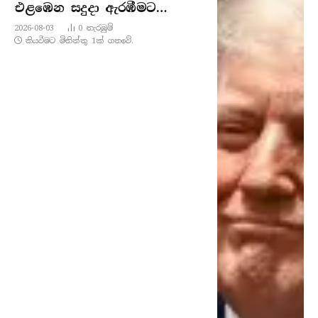
එළඹෙන සදුදා ඇරඹීමට
ජනපති ට්‍රම්ප් සූදානමින්
2026-08-03
0
නැරඹු​ම්
කියවීමට මිනිත්තු 1ක් ගතවේ.