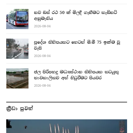
නව බස් රථ 50 ක් මිලදී ගැනීමට කැබිනට්
අනුමැතිය
2026-08-04
ප්‍රදේශ කිහිපයකට හෙටත් මි.මී 75 ඉක්ම වූ
වැසි
2026-08-04
ජල පිරිපහදු මධ්‍යස්ථාන කිහිපයක කටයුතු
තාවකාලිකව අත් හිටුවීමට පියවර
2026-08-04
ක්‍රීඩා පුවත්