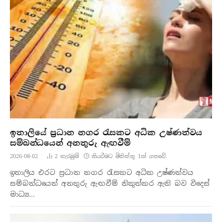
ඉතාලියේ ප්‍රධාන නගර රැසකට අධික උෂ්ණත්වය
සම්බන්ධයෙන් අනතුරු ඇඟවීම්
2026-08-02
2
නැරඹු​ම්
කියවීමට මිනිත්තු 1ක් ගතවේ.
ඉතාලිය එරට ප්‍රධාන නගර රැසකට අධික උෂ්ණත්වය
සම්බන්ධයෙන් අනතුරු ඇඟවීම් නිකුත්කර ඇති බව විදෙස්
මාධ්‍ය…