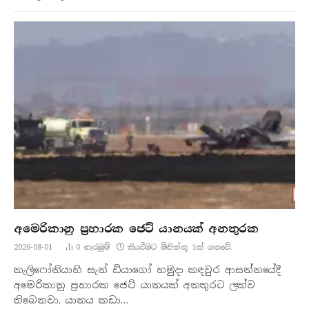
අමෙරිකානු ප්‍රහාරක ජෙට් යානයක් අනතුරක
2026-08-01
0
නැරඹු​ම්
කියවීමට මිනිත්තු 1ක් ගතවේ.
කැලිෆෝනියාහි සැන් ඩියාගෝ හමුදා කඳවුර ආසන්නයේදී
අමෙරිකානු ප්‍රහාරක ජෙට් යානයක් අනතුරට ලක්ව
තිබෙනවා. යානය කඩා…