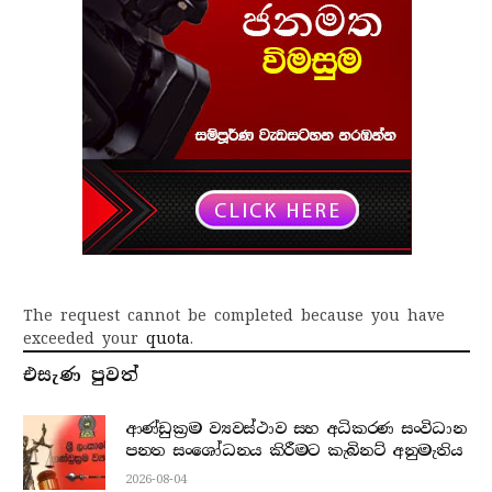
The request cannot be completed because you have
exceeded your
quota
.
එසැණ පුව​ත්
ආණ්ඩුක්‍රම ව්‍යවස්ථාව සහ අධිකරණ සංවිධාන
පනත සංශෝධනය කිරීමට කැබිනට් අනුමැතිය
2026-08-04