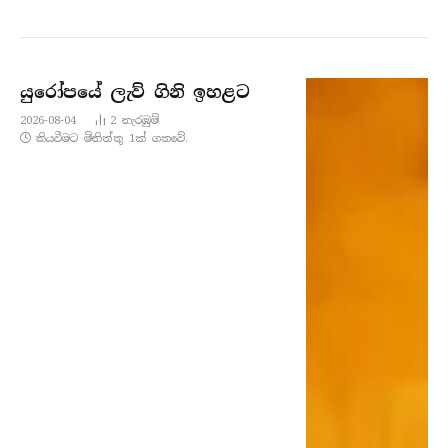
යුරෝපයේ ලැව් ගිනි ඉහළට
2026-08-04
2
නැරඹු​ම්
කියවීමට මිනිත්තු 1ක් ගතවේ.