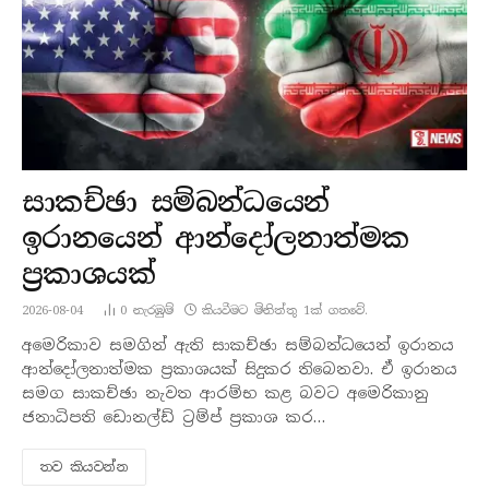
සාකච්ඡා සම්බන්ධයෙන්
ඉරානයෙන් ආන්දෝලනාත්මක
ප්‍රකාශයක්
2026-08-04
0
නැරඹු​ම්
කියවීමට මිනිත්තු 1ක් ගතවේ.
අමෙරිකාව සමගින් ඇති සාකච්ඡා සම්බන්ධයෙන් ඉරානය
ආන්දෝලනාත්මක ප්‍රකාශයක් සිදුකර තිබෙනවා. ඒ ඉරානය
සමග සාකච්ඡා නැවත ආරම්භ කළ බවට අමෙරිකානු
ජනාධිපති ඩොනල්ඩ් ට්‍රම්ප් ප්‍රකාශ කර…
තව කියවන්​න