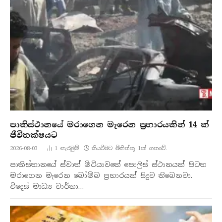
පාකිස්ථානයේ මරාගෙන මැරෙන ප්‍රහාරයකින් 14 ක්
ජීවිතක්ෂයට
2026-08-03
1
නැරඹු​ම්
කියවීමට මිනිත්තු 1ක් ගතවේ.
පාකිස්තානයේ ස්වාත් මිටියාවතේ පොලිස් ස්ථානයක් පිටත
මරාගෙන මැරෙන බෝම්බ ප්‍රහාරයක් සිදුව තිබෙනවා.
විදෙස් මාධ්‍ය වාර්තා…