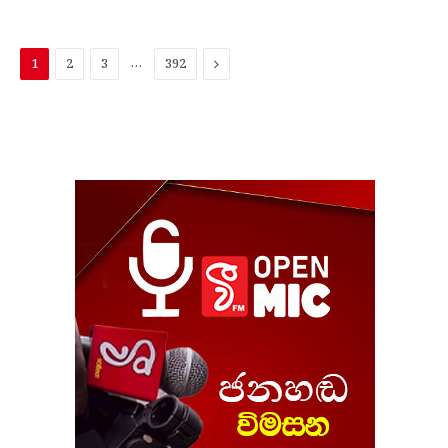
…
ඊළ​
1
2
3
392
ග