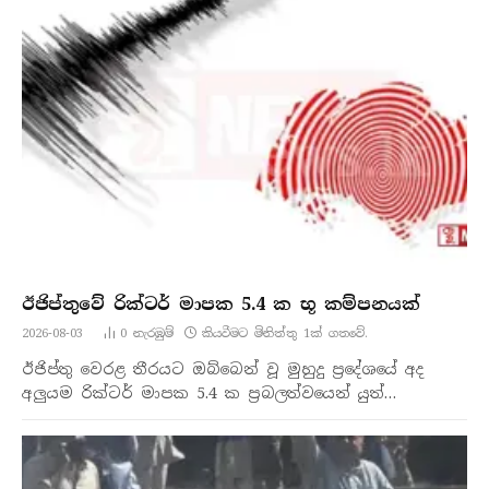
ඊජිප්තුවේ රික්ටර් මාපක 5.4 ක භූ කම්පනයක්
2026-08-03
0
නැරඹු​ම්
කියවීමට මිනිත්තු 1ක් ගතවේ.
ඊජිප්තු වෙරළ තීරයට ඔබ්බෙන් වූ මුහුදු ප්‍රදේශයේ අද
අලුයම රික්ටර් මාපක 5.4 ක ප්‍රබලත්වයෙන් යුත්…