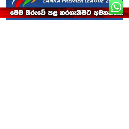
ගෝල් ගැලන්ට්ස්ට තියුණු ජයක්
2026-08-04
නිසල අරනේ වෙඩික්කරු අත්අඩංගුවට
2026-08-03