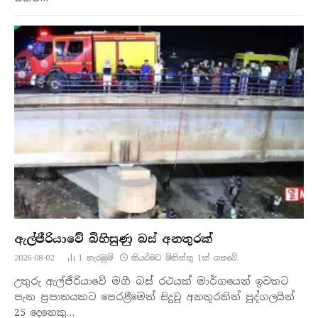
ඇල්ජීරියාවේ බිහිසුණු බස් අනතුරක්
2026-08-02
1
නැරඹු​ම්
කියවීමට මිනිත්තු 1ක් ගතවේ.
උතුරු ඇල්ජීරියාවේ මගී බස් රථයක් මාර්ගයෙන් ඉවතට
පැන ප්‍රපාතයකට පෙරළීමෙන් සිදුවූ අනතුරකින් පුද්ගලයින්
25 දෙනෙකු…