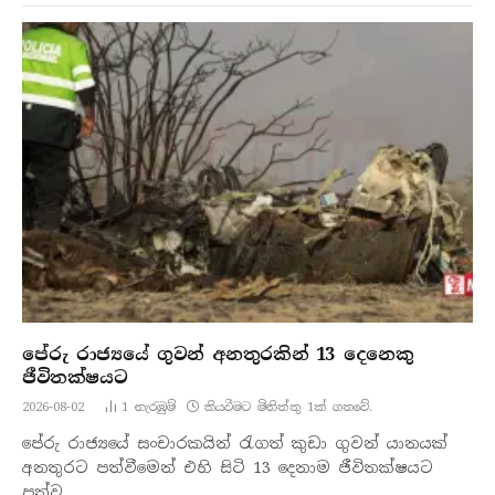
පේරු රාජ්‍යයේ ගුවන් අනතුරකින් 13 දෙනෙකු
ජීවිතක්ෂයට
2026-08-02
1
නැරඹු​ම්
කියවීමට මිනිත්තු 1ක් ගතවේ.
පේරු රාජ්‍යයේ සංචාරකයින් රැගත් කුඩා ගුවන් යානයක්
අනතුරට පත්වීමෙන් එහි සිටි 13 දෙනාම ජීවිතක්ෂයට
පත්ව…