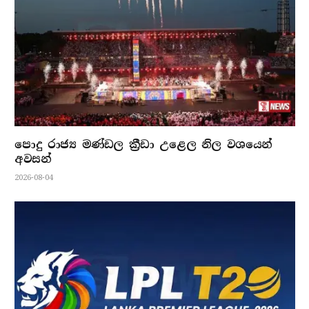
පොදු රාජ්‍ය මණ්ඩල ක්‍රීඩා උළෙල නිල වශයෙන්
අවසන්
2026-08-04