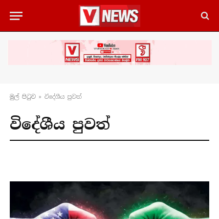
මුල් පිටු​ව
»
විදේශීය පුවත්
විදේශීය පුවත්