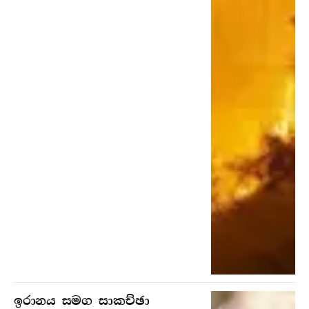
ඉරානය සමග සාකච්ඡා