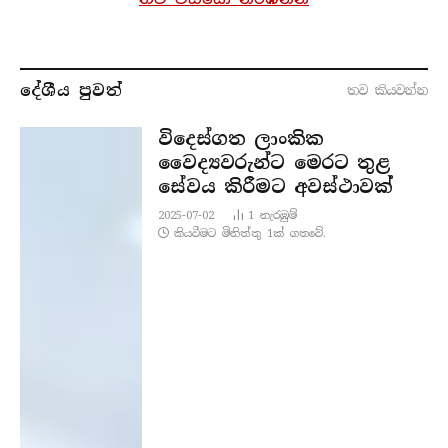
දේශීය පුව​ත්
තව කියවන්​න
විදෙස්ගත ලාංකික
වෛද්‍යවරුන්ට මෙරට තුළ
සේවය කිරීමට අවස්ථාවක්
2025-07-02
1
නැරඹු​ම්
කියවීමට මිනිත්තු 1ක් ගතවේ.