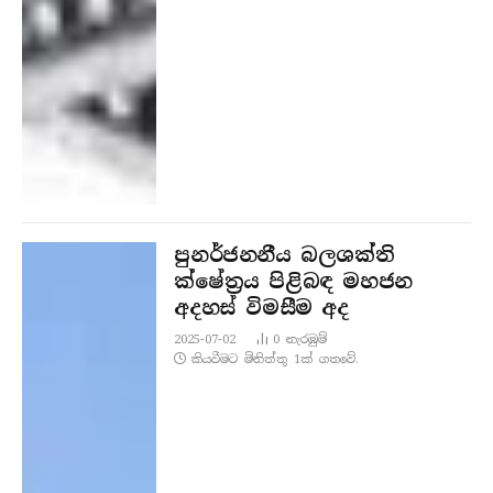
පුනර්ජනනීය බලශක්ති
ක්ෂේත්‍රය පිළිබඳ මහජන
අදහස් විමසීම අද
2025-07-02
0
නැරඹු​ම්
කියවීමට මිනිත්තු 1ක් ගතවේ.