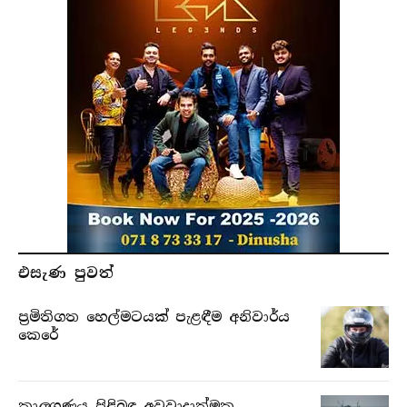
එසැණ පුව​ත්
ප්‍රමිතිගත හෙල්මටයක් පැළඳීම අනිවාර්ය
කෙරේ
කාලගුණය පිළිබඳ අවවාදාත්මක