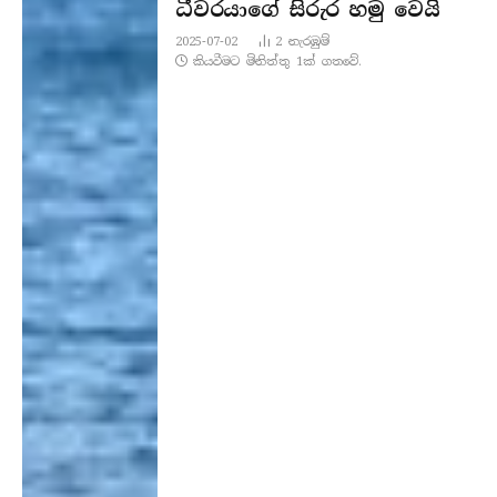
ධීවරයාගේ සිරුර හමු වෙයි
2025-07-02
2
නැරඹු​ම්
කියවීමට මිනිත්තු 1ක් ගතවේ.