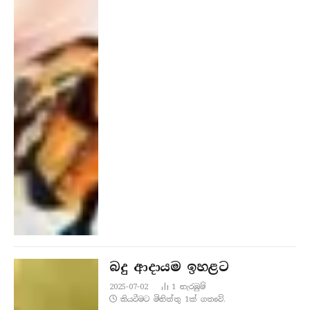
බදු ආදායම ඉහළට
2025-07-02
1
නැරඹු​ම්
කියවීමට මිනිත්තු 1ක් ගතවේ.