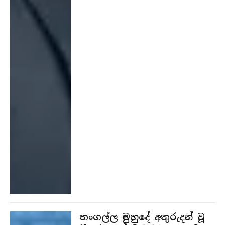
තංගල්ල මුහුදේ අතුරුදන් වූ