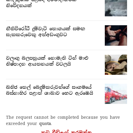
නිවේදනයක්
නීතිවිරෝධී දුම්වැටි තොගයක් සමඟ
සැකකරුවෙකු අත්අඩංගුවට
වලංගු බලපත්‍රයක් නොමැති ටින් මාළු
නිෂ්පාදන ආයතනයක් වටලයි
ඛනිජ තෙල් බෙදුම්කරුවන්ගේ සංගමයේ
බස්නාහිර පළාත් ශාඛාව හෙට ඇරඹෙයි
The request cannot be completed because you have
exceeded your
quota
.
තව වීඩියෝ නරඹන්න