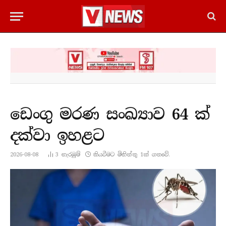
ඩෙංගු මරණ සංඛ්‍යාව 64 ක්
දක්වා ඉහළට
2026-08-08
3
නැරඹු​ම්
කියවීමට මිනිත්තු 1ක් ගතවේ.