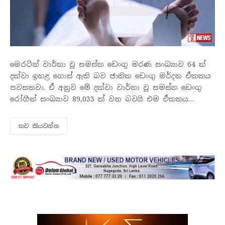
මෙරටින් වාර්තා වූ සමස්ත ඩෙංගු මරණ සංඛ්‍යාව 64 ක්
දක්වා ඉහළ ගොස් ඇති බව ජාතික ඩෙංගු මර්දන ඒකකය
පවසනවා. ඒ අනුව මේ දක්වා වාර්තා වූ සමස්ත ඩෙංගු
රෝගීන් සංඛ්‍යාව 89,033 ක් වන බවයි එම ඒකකය
සඳහන් කළේ. වැඩිම රෝගීන් ප්‍රමාණයක් බස්නාහිර
පළාතෙන් වාර්තා වී ඇති…
තව කියවන්​න