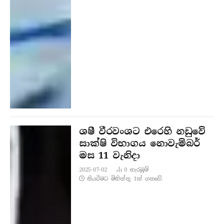
ශෂී වීරවංශට එරෙහි නඩුවේ
සාක්ෂි විභාගය නොවැම්බර්
මස 11 වැනිදා
2025-07-02
0
නැරඹු​ම්
කියවීමට මිනිත්තු 1ක් ගතවේ.