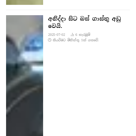
අනිද්දා සිට බස් ගාස්තු අඩු
වෙයි.
2025-07-02
6
නැරඹු​ම්
කියවීමට මිනිත්තු 1ක් ගතවේ.