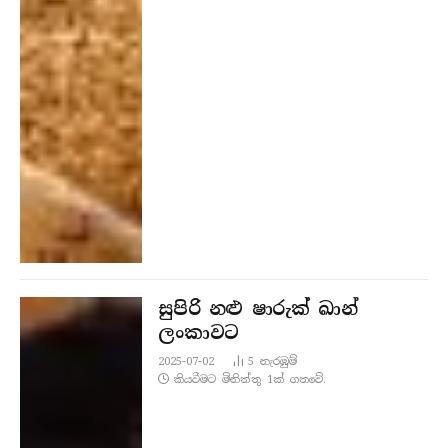
සුපිරි නළු ෂාරුක් ඛාන්
ලංකාවට
2025-07-02
5
නැරඹු​ම්
කියවීමට මිනිත්තු 1ක් ගතවේ.