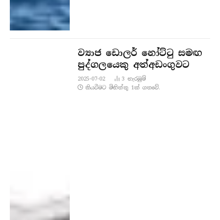
ව්‍යාජ ඩොලර් නෝට්ටු සමඟ
පුද්ගලයෙකු අත්අඩංගුවට
2025-07-02
3
නැරඹු​ම්
කියවීමට මිනිත්තු 1ක් ගතවේ.