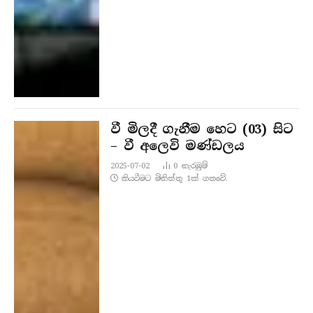
වී මිලදී ගැනීම හෙට (03) සිට
– වී අලෙවි මණ්ඩලය
2025-07-02
0
නැරඹු​ම්
කියවීමට මිනිත්තු 1ක් ගතවේ.