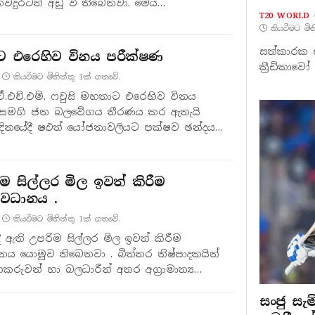
වදුරටත් අඩු වී තිබෙනවා. මෙය…
T20 WORLD 
කියවීමට මි
සත්කාරක එ
සිට එරෙහිව විනය පරීක්ෂණ
ක්‍රීඩිකා
කියවීමට මිනිත්තු 1ක් ගතවේ.
රී ඒ.එච්.එම්. ෆවුසි මහතාට එරෙහිව විනය
ීමට සමගි ජන බලවේගය තීරණය කර ඇතැයි
දිනයේදී ෂඵත්‍ යෝජනාවලියට පක්ෂව ඡන්දය
ම සිල්ලර මිල ඉවත් කිරීම
අවධානය .
කියවීමට මිනිත්තු 1ක් ගතවේ.
 ඇති උපරිම සිල්ලර මිල ඉවත් කිරීම
ය යොමුව තිබෙනවා . බිත්තර නිෂ්පාදකයින්
කරුවන් හා බලධාරීන් අතර අග්‍රාමාත්‍ය
සංජු සැ