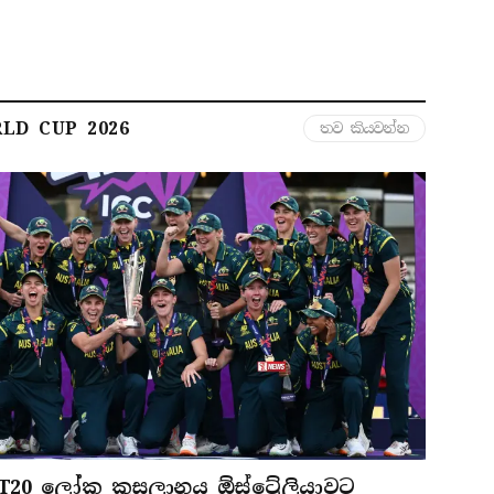
LD CUP 2026
තව කියවන්න
T20 ලෝක කුසලානය ඕස්ට්‍රේලියාවට