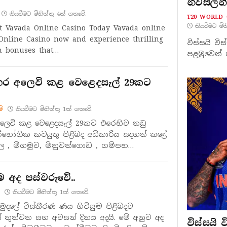
නවසීලන
කියවීමට මිනිත්තු 4ක් ගතවේ.
T20 WORLD 
කියවීමට මි
t Vavada Online Casino Today Vavada online
 Online Casino now and experience thrilling
විස්සයි ව
h bonuses that…
පළමුවෙන් ප
්තර අලෙවි කළ වෙළෙදසැල් 29කට
ම්
කියවීමට මිනිත්තු 1ක් ගතවේ.
අලෙවි කළ වෙළෙදසැල් 29කට එරෙහිව නඩු
ිභෝගික කටයුතු පිළිබද අධිකාරිය සදහන් කළේ
ල , මීගමුව, මිනුවන්ගොඩ , ගම්පහ…
ම අද පස්වරුවේ..
කියවීමට මිනිත්තු 1ක් ගතවේ.
අරමුදලේ විස්තීරණ ණය ගිවිසුම පිළිබදව
යේ තුන්වන සහ අවසන් දිනය අදයි. මේ අනුව අද
විස්සයි