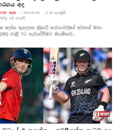
තරගය අද
CUP 2026
2026-03-08
82
නැරඹු​ම්
නිත්තු 1ක් ගතවේ.
ිස්ස ලෝක කුසලාන ක්‍රිකට් තරගාවලියේ අවසන් මහා
8) රාත්‍රී 7ට පැවැත්වීමට නියමිතව…