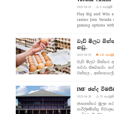
2023-04-29
0
නැරඹු​ම්
Play Big and Win a
casino Join Vavada
gaming options wit
වැඩි මිලට බිත
නඩු..
2023-04-29
125
නැරඹු​
වැඩි මිලට බිත්තර 
පවරා තිබෙනවා. පාර
වත්තල , අත්තනගල්
IMF ඡන්ද විමසී
2023-04-28
33
නැරඹු​ම්
ජාත්‍යන්තර මූල්‍ය 
පාර්ලිමේන්තු විවාද