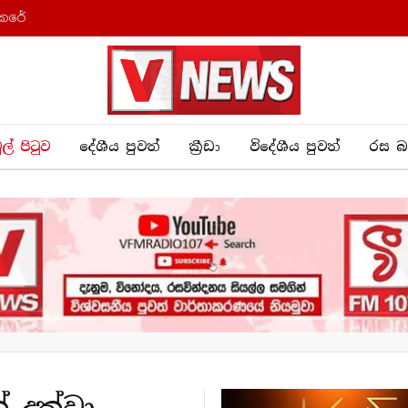
කෙරේ
ුල් පිටුව
දේශීය පුව​ත්
ක්‍රී​ඩා
විදේශීය පුවත්
රස බ
් දක්වා