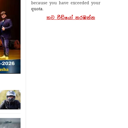
because you have exceeded your
quota
.
තව වීඩියෝ නරඹන්න