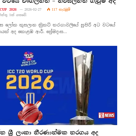
අට වටයේ එංගලන්ත – නවසීලන්ත ගැටුම අද
CUP 2026
2026-02-27
117
නැරඹු​ම්
නිත්තු 1ක් ගතවේ.
ස්ස ලෝක කුසලාන ක්‍රිකට් තරගාවලියේ සුපිරි අට වටයේ
ක් අද කොළඹ ආර්. ප්‍රේමදාස…
ත ශ්‍රී ලංකා තීරණාත්මක තරගය අද