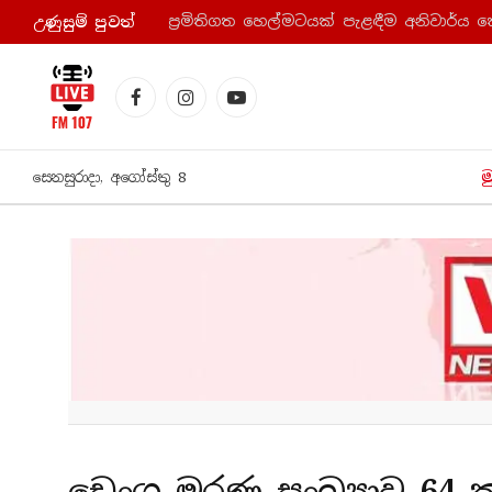
ප්‍රමිතිගත හෙල්මටයක් පැළඳීම අනිවාර්ය 
උණුසුම් පුව​ත්
Facebook
Instagram
YouTube
ම
සෙනසුරාදා, අගෝස්තු 8
ඩෙංගු මරණ සංඛ්‍යාව 64 ක