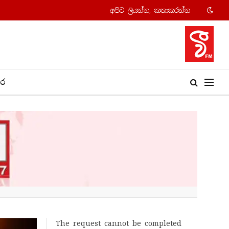
අපි​ට ලියන්න, කතාකරන්​න
​ර
The request cannot be completed