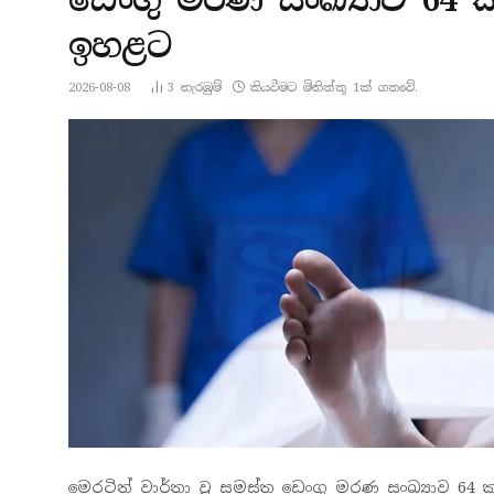
ඉහළට
2026-08-08
3
නැරඹු​ම්
කියවීමට මිනිත්තු 1ක් ගතවේ.
මෙරටින් වාර්තා වූ සමස්ත ඩෙංගු මරණ සංඛ්‍යාව 64