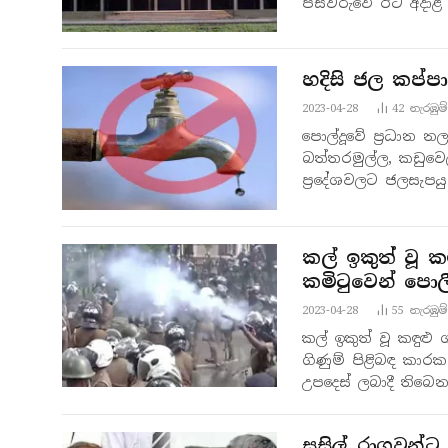
පස්වරුවේ ඊට අදාළ 
හදිසි ජල කප්පාද
2023-04-28
42
නැරඹු​ම්
පොල්දූවේ ප්‍රධාන න
බත්තරමුල්ල, කඩු
ප්‍රදේශවලට ජලසැපය
05, 07, 08…
කල් ඉකුත් වූ 
කමිටුවෙන් පොලී
2023-04-28
55
නැරඹු​ම්
කල් ඉකුත් වූ කඳු
ගිණුම් පිළිබඳ කා
උපදෙස් ලබාදී තිබෙන
සුසිල් රාගවන්