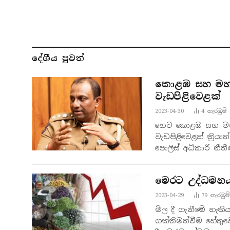
දේශීය පුව​ත්
කොළඹ සහ මහනු
වැඩපිළිවෙළක්
2023-04-30
4
නැරඹු​ම්
හෙට කොළඹ සහ මහන
වැඩපිළිවෙළක් ක්‍රිය
පොලිස් අධිකාරි නී
හෙට දින පැවැත්වීම
මෙරට උද්ධමනය
2023-04-29
79
නැරඹු​ම්
මිල දී ගැනීමේ හැ
ශක්තිමත්වීම හේතුව