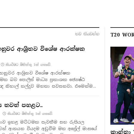
තව කියවන්​න
T20 WOR
වර ආශ්‍රිතව විශේෂ ආරක්ෂක
කියවීමට මිනිත්තු 1ක් ගතවේ.
ුවර ආශ්‍රිතව විශේෂ ආරක්ෂක
ාත්මක බව පොලිස් මාධ්‍ය ප්‍රකාශක ජ්‍යෙෂ්ඨ
තීඥ නිහාල් තල්දුව මහතා පවසනවා. එමෙන්ම
ට…
 තවත් පහළට..
කියවීමට මිනිත්තු 1ක් ගතවේ.
කියාව ඉහළ මට්ටමක පැවතීම සහ රුපියල
ෙන් ආනයන වියදම අඩුවීම මත අප්‍රේල් මාසයේ
කාන්තා 