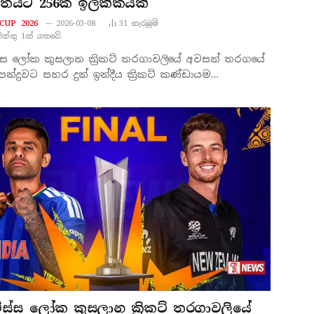
්තයට 256ක ඉලක්කයක්
CUP 2026
2026-03-08
31
නැරඹු​ම්
නිත්තු 1ක් ගතවේ.
ිස්ස ලෝක කුසලාන ක්‍රිකට් තරගාවලියේ අවසන් තරගයේ
න්දුවට පහර දුන් ඉන්දීය ක්‍රිකට් කණ්ඩායම…
 විස්ස ලෝක කුසලාන ක්‍රිකට් තරගාවලියේ