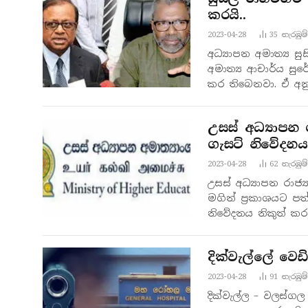
කරයි..
2023-04-28
35
නැරඹු​ම්
අධ්‍යාපන අමාත්‍ය සුස
අමාත්‍ය ආචාර්ය ස
කර තිබෙනවා. ඒ අනුව
උසස් අධ්‍යාපන 
ගැසට් නිවේදනයක
2023-04-28
62
නැරඹු​ම්
උසස් අධ්‍යාපන රාජ්
මගින් ප්‍රකාශයට ප
නිවේදනය නිකුත් කරන
දික්වැල්ලේ වෙඩි
2023-04-28
91
නැරඹු​ම්
දික්වැල්ල – වලස්ගල