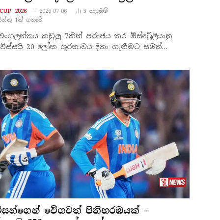
CUP 2026
2026-07-06
5
නැරඹු​ම්
නිත්තු 1ක් ගතවේ.
ංගලන්තය කඩුලු 7කින් පරාජය කර ඕස්ට්‍රේලියානු
වෝ විස්සයි 20 ලෝක ශූරතාවය දිනා ගැනීමට සමත්…
ම්සන්ගෙන් වේගවත් පිතිහරඹයක් –