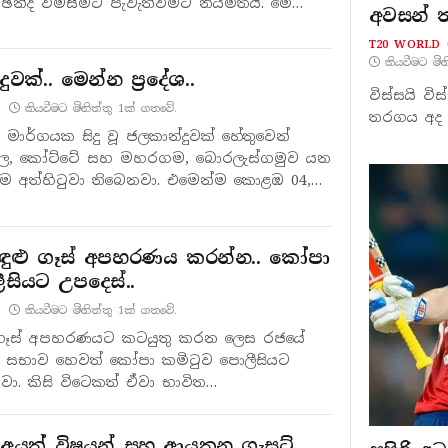
ඡන්ද විමසීමට පැවැත්වීමට නියමිතයි. මේ…
අවසන් 
T20 WORLD 
කියවීමට මි
ුවක්.. මෙන්න ප්‍රදේශ..
විස්සයි ව
කියවීමට මිනිත්තු 1ක් ගතවේ.
තරගය අද (0
ල මාර්ගයක සිදු වූ ජලකාන්දුවක් හේතුවෙන්
වෙල, කෝට්ටේ සහ මහරගම, බොරලැස්ගමුව යන
ුම අත්හිටුවා තිබෙනවා. එමෙන්ම කොළඹ 04,
කඳුළු ගෑස් අපහරණය කරන්න.. කෝපා
සියට උපදෙස්..
කියවීමට මිනිත්තු 1ක් ගතවේ.
ළු ගෑස් අපහරණයට කටයුතු කරන ලෙස රජයේ
රක සභාව හෙවත් කෝපා කමිටුව පොලීසියට
වා. කිසි විටෙකත් ඒවා භාවිත…
ට අයත් විෂයන් සහ ආයතන ගැසට්