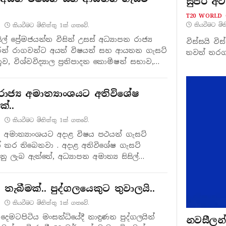
සුපිරි 
T20 WORLD 
කියවීමට මි
කියවීමට මිනිත්තු 1ක් ගතවේ.
ිල් ප්‍රේමජයන්ත විසින් උසස් අධ්‍යාපන රාජ්‍ය
විස්සයි වි
ුරේන් රාගවන්ට අයත් විෂයන් සහ ආයතන ගැසට්
තවත් තරගය
, විශ්වවිද්‍යාල ප්‍රතිපාදන කොමිෂන් සභාව,…
රාජ්‍ය අමාත්‍යාංශයට අතිවිශේෂ
්..
කියවීමට මිනිත්තු 1ක් ගතවේ.
‍ය අමාත්‍යාංශයට අදාළ විෂය පථයන් ගැසට්
ත් කර තිබෙනවා . අදාළ අතිවිශේෂ ගැසට්
ු ලැබ ඇත්තේ, අධ්‍යාපන අමාත්‍ය සිසිල්…
 තැබීමක්.. පුද්ගලයෙකුට තුවාලයි..
කියවීමට මිනිත්තු 1ක් ගතවේ.
 දෙමටපිටිය මංසන්ධියේදී නාඳුණන පුද්ගලයින්
නවසීලන්