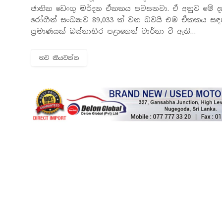
ජාතික ඩෙංගු මර්දන ඒකකය පවසනවා. ඒ අනුව මේ දක්
රෝගීන් සංඛ්‍යාව 89,033 ක් වන බවයි එම ඒකකය සඳ
ප්‍රමාණයක් බස්නාහිර පළාතෙන් වාර්තා වී ඇති…
තව කියවන්​න