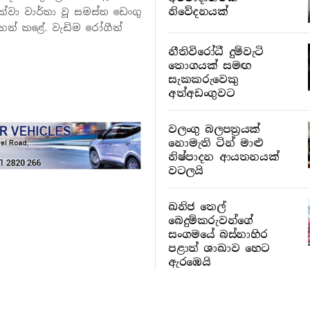
නිවේදනයක්
වා වාර්තා වූ සමස්ත ඩෙංගු
හන් කළේ. වැඩිම රෝගීන්
නීතිවිරෝධී දුම්වැටි
තොගයක් සමඟ
සැකකරුවෙකු
අත්අඩංගුවට
වලංගු බලපත්‍රයක්
නොමැති ටින් මාළු
නිෂ්පාදන ආයතනයක්
වටලයි
ඛනිජ තෙල්
බෙදුම්කරුවන්ගේ
සංගමයේ බස්නාහිර
පළාත් ශාඛාව හෙට
ඇරඹෙයි