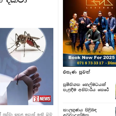
එසැණ පුව​ත්
ප්‍රමිතිගත හෙල්මටයක්
පැළඳීම අනිවාර්ය කෙරේ
කාලගුණය පිළිබඳ
 ක් දක්වා ඉහළ ගොස් ඇති බව
අවවාදාත්මක