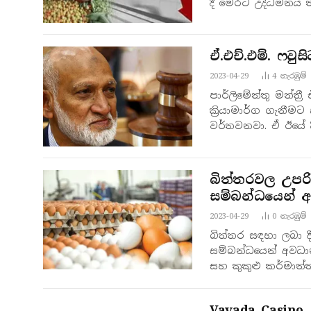
දී මෙරට උද්ධමනය ත
ඒ.එච්.එම්. ෆවු
2023-04-29
4
නැරඹු​ම්
පාර්ලිමේන්තු මන්ත්‍
ක්‍රියාමාර්ග ගැන
වර්තවනවා. ඒ ඊයේ 
ප්‍රකාශ කිරීම…
බිත්තරවල උපරි
සම්බන්ධයෙන් 
2023-04-29
0
නැරඹු​ම්
බිත්තර සඳහා ලබා දී
සම්බන්ධයෙන් අවධාන
සහ කුකුළු කර්මාන්ත
කාර්යාලයේදී…
Vavada Casino