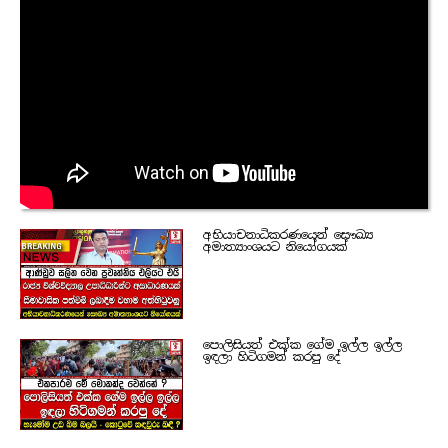
අභියාචනාධිකරණයෙන් සෞඛ්‍ය
අමාත්‍යාංශයට නියෝගයක්
පොලිසියත් එක්ක ගේම ඉල්ල ඉල්ල
ඉඳලා හිටිගමන් කරපු දේ