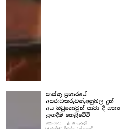
පාස්කු ප්‍රහාරයේ
අපරාධකරුවන්,අනුබල දුන්
අය ඔවුනොවුන් පාවා දී සත්‍ය
ළඟදීම හෙළිවේවි
2023-06-13
28
නැරඹු​ම්
කියවීමට මිනිත්තු 1ක් ගතවේ.