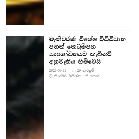
මැතිවරණ විශේෂ විධිවිධාන
පනත් කෙටුම්පත
සංශෝධනයට කැබිනට්
අනුමැතිය හිමිවෙයි
2023-06-13
29
නැරඹු​ම්
කියවීමට මිනිත්තු 1ක් ගතවේ.