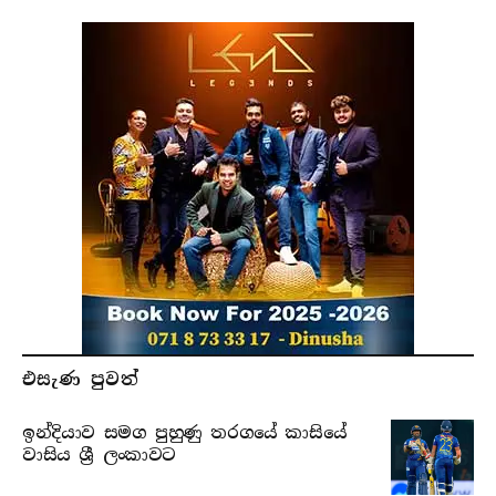
එසැණ පුව​ත්
ඉන්දියාව සමග පුහුණු තරගයේ කාසියේ
වාසිය ශ්‍රී ලංකාවට