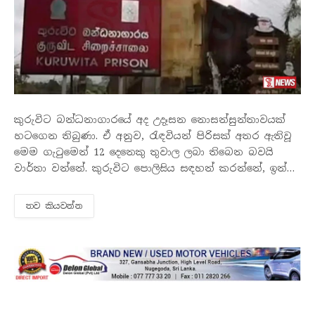
කුරුවිට බන්ධනාගාරයේ අද උදෑසන නොසන්සුන්තාවයක්
හටගෙන තිබුණා. ඒ අනුව, රැඳවියන් පිරිසක් අතර ඇතිවූ
මෙම ගැටුමෙන් 12 දෙනෙකු තුවාල ලබා තිබෙන බවයි
වාර්තා වන්නේ. කුරුවිට පොලිසිය සඳහන් කරන්නේ, ඉන්
දෙදෙනෙකු ජීවිතක්ෂයට පත්ව ඇති බවයි.
තව කියවන්​න