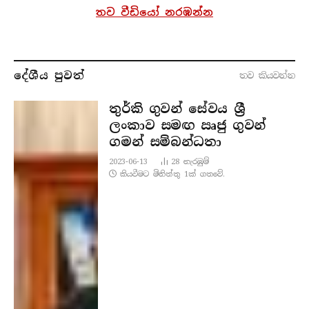
තව වීඩියෝ නරඹන්න
දේශීය පුව​ත්
තව කියවන්​න
තුර්කි ගුවන් සේවය ශ්‍රී
ලංකාව සමඟ ඍජු ගුවන්
ගමන් සම්බන්ධතා
2023-06-13
28
නැරඹු​ම්
කියවීමට මිනිත්තු 1ක් ගතවේ.