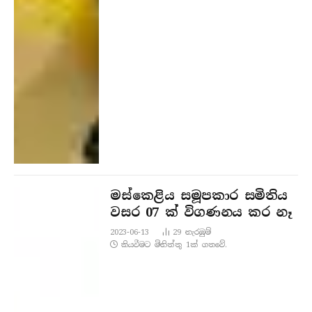
මස්කෙළිය සමූපකාර සමිතිය
වසර 07 ක් විගණනය කර නෑ
2023-06-13
29
නැරඹු​ම්
කියවීමට මිනිත්තු 1ක් ගතවේ.