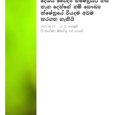
දේශීය වෛද්‍ය ක්ෂේත්‍රයට නිසි
තැන දෙන්නේ නම් සෞඛ්‍ය
ක්ෂේත්‍රයේ වියදම අවම
කරගත හැකියි
2023-06-13
21
නැරඹු​ම්
කියවීමට මිනිත්තු 1ක් ගතවේ.