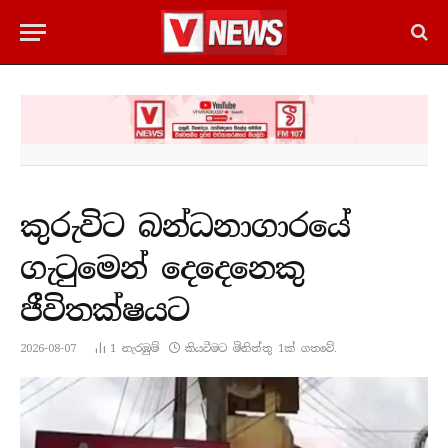
කුරුවිට බන්ධනාගාරයේ
ගැටුමෙන් දෙදෙනෙකු
ජීවිතක්ෂයට
2026-08-07
1
නැරඹු​ම්
කියවීමට මිනිත්තු 1ක් ගතවේ.