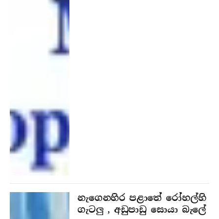
නැගෙනහිර පළාතේ රෝහල්හි
ගැටලු , අඩුපාඩු සොයා බැලේ