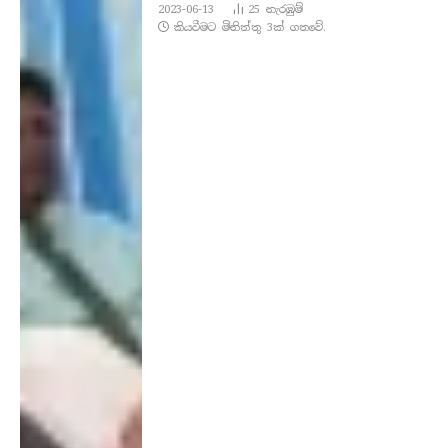
2023-06-13
25
නැරඹු​ම්
කියවීමට මිනිත්තු 3ක් ගතවේ.