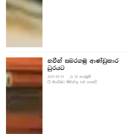
නවීන් සබරගමු ආණ්ඩුකාර
ධුරයට
2023-06-13
26
නැරඹු​ම්
කියවීමට මිනිත්තු 1ක් ගතවේ.