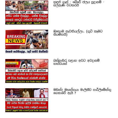
කඳුළු ගෑස් - බේරේ ජලය සූදානම් -
බලඇණි වටකරයි
ඔහොම නැවතියල්ලා.. (ගුටි කෑමට
නියමිතයි)
බස්නාහිර පළාත අවට අවදානම්
තත්වයක්
මහින්ද මහත්තයා මාලිනීව පාර්ලිමේන්තු
ගෙනාවේ ඇයි ?