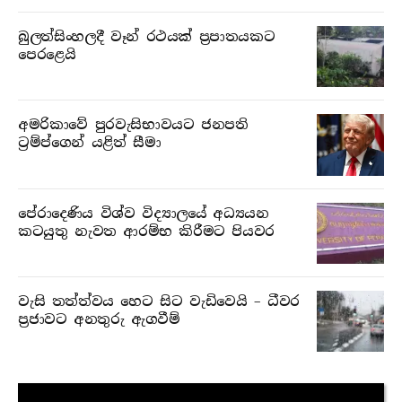
බුලත්සිංහලදී වෑන් රථයක් ප්‍රපාතයකට
පෙරළෙයි
අමරිකාවේ පුරවැසිභාවයට ජනපති
ට්‍රම්ප්ගෙන් යළිත් සීමා
පේරාදෙණිය විශ්ව විද්‍යාලයේ අධ්‍යයන
කටයුතු නැවත ආරම්භ කිරීමට පියවර
වැසි තත්ත්වය හෙට සිට වැඩිවෙයි – ධීවර
ප්‍රජාවට අනතුරු ඇගවීම්