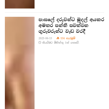
පාසලේ දරුවන්ට මුදල් අයකර
අමතර පන්ති පවත්වන
ගුරුවරුන්ට වැඩ වරදී
2023-06-13
156
නැරඹු​ම්
කියවීමට මිනිත්තු 1ක් ගතවේ.