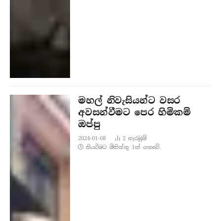
මහල් නිවැසියන්ට වසර
අවසන්වීමට පෙර හිමිකම්
ඔප්පු
2024-01-08
2
නැරඹු​ම්
කියවීමට මිනිත්තු 1ක් ගතවේ.