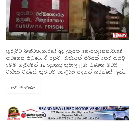
කුරුවිට බන්ධනාගාරයේ අද උදෑසන නොසන්සුන්තාවයක්
හටගෙන තිබුණා. ඒ අනුව, රැඳවියන් පිරිසක් අතර ඇතිවූ
මෙම ගැටුමෙන් 12 දෙනෙකු තුවාල ලබා තිබෙන බවයි
වාර්තා වන්නේ. කුරුවිට පොලිසිය සඳහන් කරන්නේ, ඉන්
දෙදෙනෙකු ජීවිතක්ෂයට පත්ව ඇති බවයි.
තව කියවන්​න