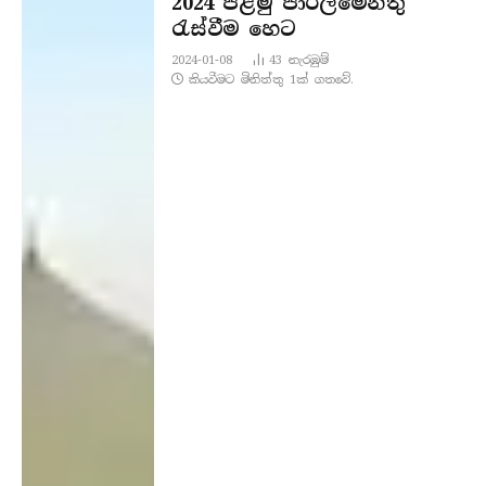
2024 පළමු පාර්ලිමේන්තු
රැස්වීම හෙට
2024-01-08
43
නැරඹු​ම්
කියවීමට මිනිත්තු 1ක් ගතවේ.