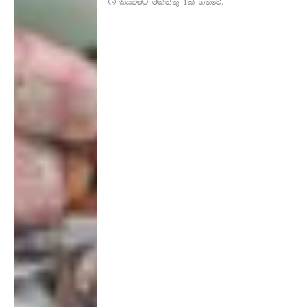
කියවීමට මිනිත්තු 1ක් ගතවේ.