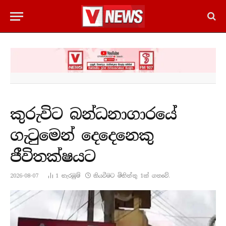
කුරුවිට බන්ධනාගාරයේ
ගැටුමෙන් දෙදෙනෙකු
ජීවිතක්ෂයට
2026-08-07
1
නැරඹු​ම්
කියවීමට මිනිත්තු 1ක් ගතවේ.