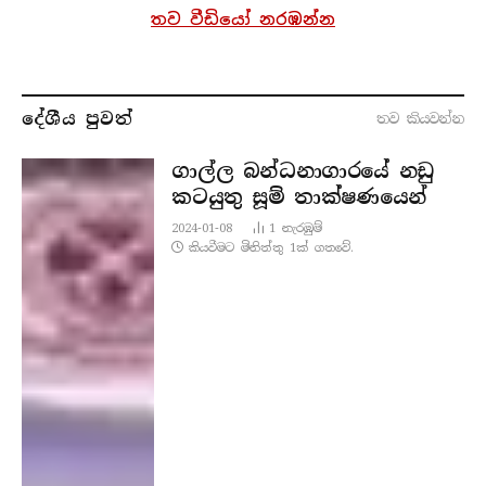
තව වීඩියෝ නරඹන්න
දේශීය පුව​ත්
තව කියවන්​න
ගාල්ල බන්ධනාගාරයේ නඩු
කටයුතු සූම් තාක්ෂණයෙන්
2024-01-08
1
නැරඹු​ම්
කියවීමට මිනිත්තු 1ක් ගතවේ.