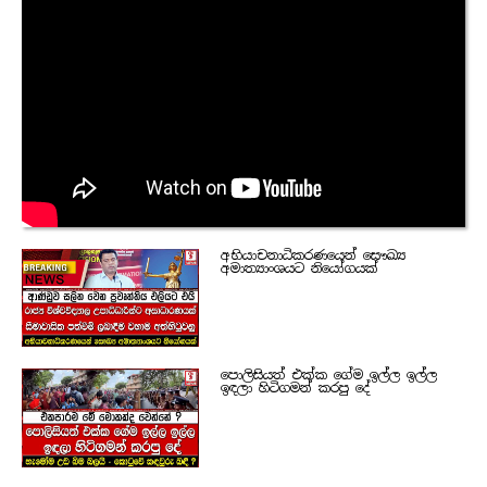
අභියාචනාධිකරණයෙන් සෞඛ්‍ය
අමාත්‍යාංශයට නියෝගයක්
පොලිසියත් එක්ක ගේම ඉල්ල ඉල්ල
ඉඳලා හිටිගමන් කරපු දේ