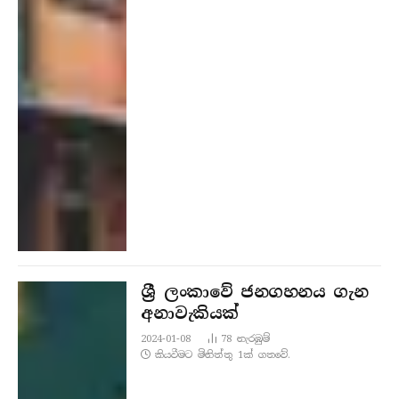
ශ්‍රී ලංකාවේ ජනගහනය ගැන
අනාවැකියක්
2024-01-08
78
නැරඹු​ම්
කියවීමට මිනිත්තු 1ක් ගතවේ.