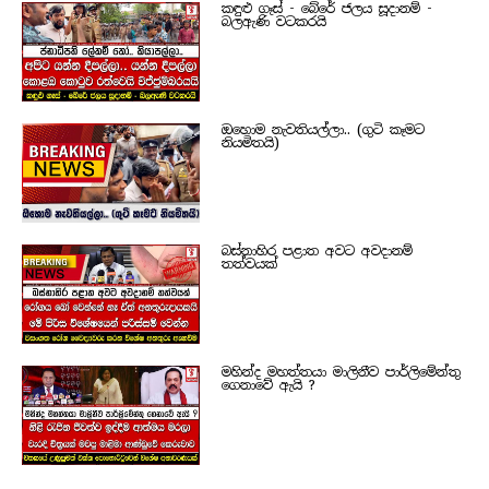
කඳුළු ගෑස් - බේරේ ජලය සූදානම් -
බලඇණි වටකරයි
ඔහොම නැවතියල්ලා.. (ගුටි කෑමට
නියමිතයි)
බස්නාහිර පළාත අවට අවදානම්
තත්වයක්
මහින්ද මහත්තයා මාලිනීව පාර්ලිමේන්තු
ගෙනාවේ ඇයි ?