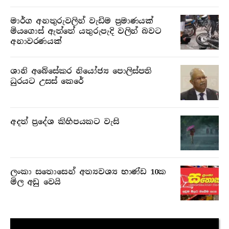
මාර්ග අනතුරුවලින් වැඩිම ප්‍රමාණයක්
මියගොස් ඇත්තේ යතුරුපැදි වලින් බවට
අනාවරණයක්
ශානි අබේසේකර නියෝජ්‍ය පොලිස්පති
ධුරයට උසස් කෙරේ
අදත් ප්‍රදේශ කිහිපයකට වැසි
ලංකා සතොසෙන් අත්‍යවශ්‍ය භාණ්ඩ 10ක
මිල අඩු වෙයි