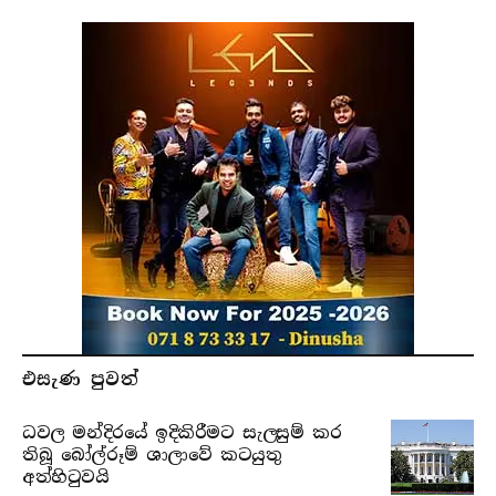
එසැණ පුව​ත්
ධවල මන්දිරයේ ඉදිකිරීමට සැලසුම් කර
තිබූ බෝල්රූම් ශාලාවේ කටයුතු
අත්හිටුවයි