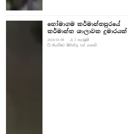
හෝමාගම කර්මාන්තපුරයේ
කර්මාන්ත ශාලාවක දුමාරයක්
2024-01-08
2
නැරඹු​ම්
කියවීමට මිනිත්තු 1ක් ගතවේ.