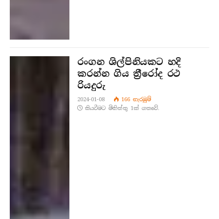
රංගන ශිල්පිනියකට හදි
කරන්න ගිය ත්‍රීරෝද රථ
රියදුරු
2024-01-08
166
නැරඹු​ම්
කියවීමට මිනිත්තු 1ක් ගතවේ.