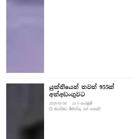
යුක්තියෙන් තවත් 955ක්
අත්අඩංගුවට
2024-01-08
0
නැරඹු​ම්
කියවීමට මිනිත්තු 1ක් ගතවේ.