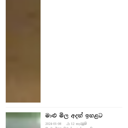
මාළු මිල අදත් ඉහළට
2024-01-08
12
නැරඹු​ම්