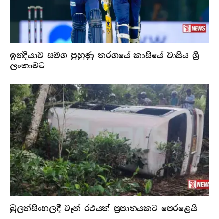
ඉන්දියාව සමග පුහුණු තරගයේ කාසියේ වාසිය ශ්‍රී
ලංකාවට
බුලත්සිංහලදී වෑන් රථයක් ප්‍රපාතයකට පෙරළෙයි