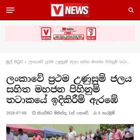
මුල් පිටු​ව
»
ලංකාවේ ප්‍රථම උණුසුම් ජලය සහිත මහජන පිහිනුම් තටාකයේ ඉදිකිරීම් ඇරඹේ
ලංකාවේ ප්‍රථම උණුසුම් ජලය
සහිත මහජන පිහිනුම්
තටාකයේ ඉදිකිරීම් ඇරඹේ
2026-07-08
කියවීමට මිනිත්තු 1ක් ගතවේ.
6
නැරඹු​ම්