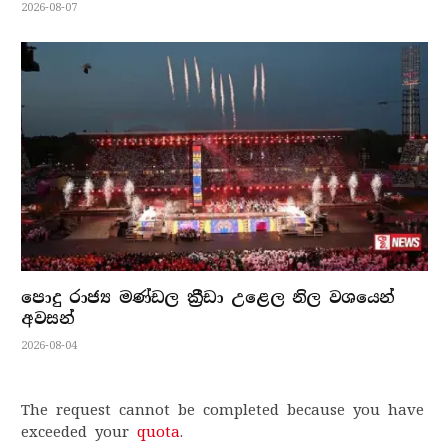
2026-08-07
පොදු රාජ්‍ය මණ්ඩල ක්‍රීඩා උළෙල නිල වශයෙන්
අවසන්
2026-08-04
The request cannot be completed because you have
exceeded your
quota
.