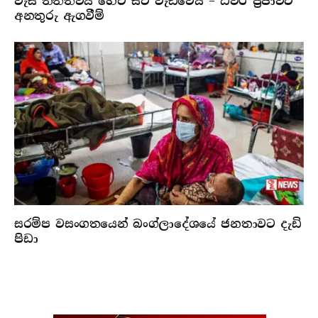
වැසි තත්ත්වය හෙට සිට වැඩිවෙයි – ධීවර ප්‍රජාවට
අනතුරු ඇගවීම්
සරම්ප වසංගතයෙන් බංග්ලාදේශයේ ජනතාවට දැඩි
පිඩා