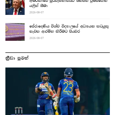
අමරිකාවේ පුරවැසිභාවයට ජනපති ට්‍රම්ප්ගෙන්
යළිත් සීමා
2026-08-07
පේරාදෙණිය විශ්ව විද්‍යාලයේ අධ්‍යයන කටයුතු
නැවත ආරම්භ කිරීමට පියවර
2026-08-07
ක්‍රීඩා පුවත්