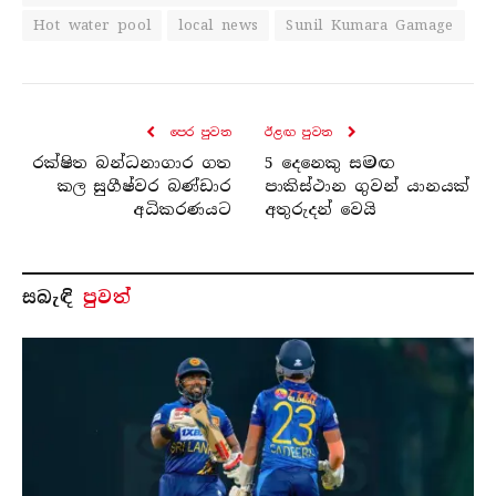
Hot water pool
local news
Sunil Kumara Gamage
පෙර පුව​ත
ඊළඟ පුව​ත
රක්ෂිත බන්ධනාගාර ගත
5 දෙනෙකු සමඟ
කල සුගීෂ්වර බණ්ඩාර
පාකිස්ථාන ගුවන් යානයක්
අධිකරණයට
අතුරුදන් වෙයි
සබැ​ඳි
පුවත්