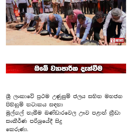
ශ්‍රී ලංකාවේ ප්‍රථම උණුසුම් ජලය සහිත මහජන
පිහිනුම් තටාකය සඳහා
මුල්ගල් තැබීම බණ්ඩාරවෙල ඌව පළාත් ක්‍රීඩා
සංකීර්ණ පරිශ්‍රයේදී සිදු
කෙරුණා.