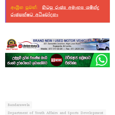
ආශ්‍රීත පුවත්:
හිටපු රාජ්‍ය අමාත්‍ය ශෂීන්ද්‍ර
රාජපක්ෂට අධිචෝදනා
Bandarawela
Department of Youth Affairs and Sports Development