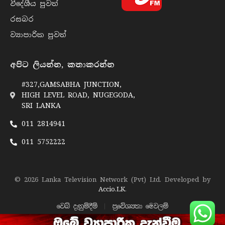
විදේශීය පුව​ත්
රසබ​ර
ව්‍යාපාරික පුව​ත්
අපිට ලියන්න, කතාකරන්න
#327,GAMSABHA JUNCTION,
HIGH LEVEL ROAD, NUGEGODA,
SRI LANKA
011 2814941
011 5752222
© 2026 Lanka Television Network (Pvt) Ltd. Developed by
Accio.LK
.
වෙබ් දැනුම්දීම්
ප්‍රවේශ්‍යතා මෙවලම්