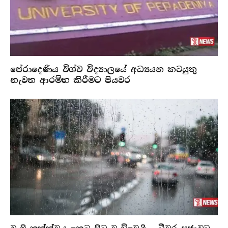
පේරාදෙණිය විශ්ව විද්‍යාලයේ අධ්‍යයන කටයුතු
නැවත ආරම්භ කිරීමට පියවර