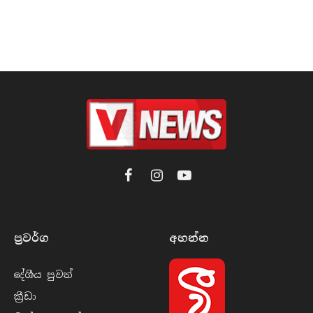
Facebook
Instagram
YouTube
ප්‍රවර්​ග
අහන්​න
දේශීය පුව​ත්
ක්‍රී​ඩා