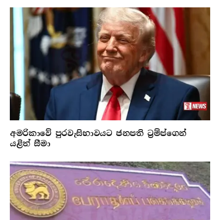
අමරිකාවේ පුරවැසිභාවයට ජනපති ට්‍රම්ප්ගෙන්
යළිත් සීමා