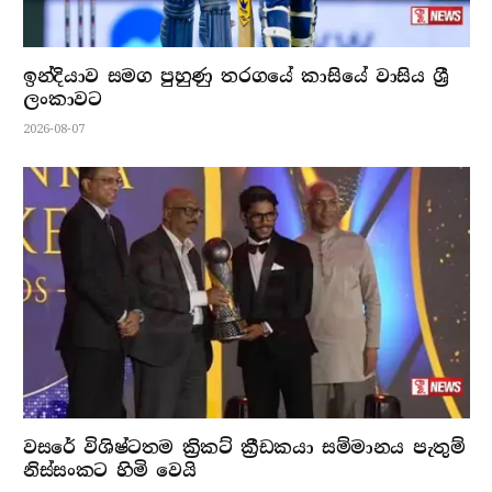
ඉන්දියාව සමග පුහුණු තරගයේ කාසියේ වාසිය ශ්‍රී
ලංකාවට
2026-08-07
වසරේ විශිෂ්ටතම ක්‍රිකට් ක්‍රීඩකයා සම්මානය පැතුම්
නිස්සංකට හිමි වෙයි