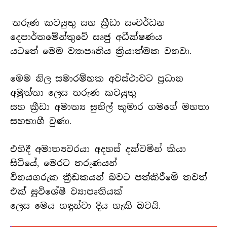
තරුණ කටයුතු සහ ක්‍රීඩා සංවර්ධන
දෙපාර්තමේන්තුවේ සෘජු අධීක්ෂණය
යටතේ මෙම ව්‍යාපෘතිය ක්‍රියාත්මක වනවා.
මෙම නිල සමාරම්භක අවස්ථාවට ප්‍රධාන
අමුත්තා ලෙස තරුණ කටයුතු
සහ ක්‍රීඩා අමාත්‍ය සුනිල් කුමාර ගමගේ මහතා
සහභාගී වුණා.
එහිදී අමාත්‍යවරයා අදහස් දක්වමින් කියා
සිටියේ, මෙරට තරුණයන්
විනයගරුක ක්‍රීඩකයන් බවට පත්කිරීමේ තවත්
එක් සුවිශේෂී ව්‍යාපෘතියක්
ලෙස මෙය හඳුන්වා දිය හැකි බවයි.