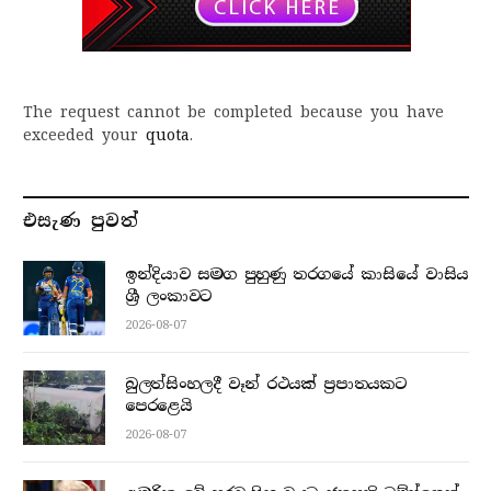
The request cannot be completed because you have
exceeded your
quota
.
එසැණ පුව​ත්
ඉන්දියාව සමග පුහුණු තරගයේ කාසියේ වාසිය
ශ්‍රී ලංකාවට
2026-08-07
බුලත්සිංහලදී වෑන් රථයක් ප්‍රපාතයකට
පෙරළෙයි
2026-08-07