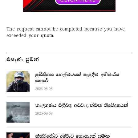
The request cannot be completed because you have
exceeded your
quota
.
එසැණ පුව​ත්
ප්‍රමිතිගත හෙල්මටයක් පැළඳීම අනිවාර්ය
කෙරේ
2026-08-08
කාලගුණය පිළිබඳ අවවාදාත්මක නිවේදනයක්
2026-08-08
නීතිවිරෝධී දුම්වැටි තොගයක් සමඟ