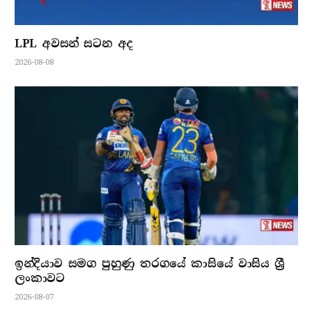
LPL අවසන් සටන අද
2026-08-08
ඉන්දියාව සමග පුහුණු තරගයේ කාසියේ වාසිය ශ්‍රී
ලංකාවට
2026-08-07