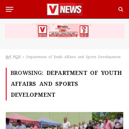
මුල් පිටු​ව
»
Department of Youth Affairs and Sports Development
BROWSING:
DEPARTMENT OF YOUTH
AFFAIRS AND SPORTS
DEVELOPMENT