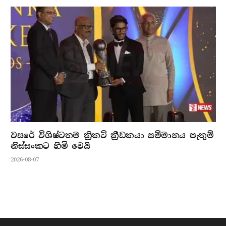
වසරේ විශිෂ්ටතම ක්‍රිකට් ක්‍රීඩකයා සම්මානය පැතුම්
නිස්සංකට හිමි වෙයි
2026-08-07