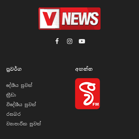
Facebook
Instagram
YouTube
ප්‍රවර්​ග
අහන්​න
දේශීය පුව​ත්
ක්‍රී​ඩා
විදේශීය පුව​ත්
රසබ​ර
ව්‍යාපාරික පුව​ත්