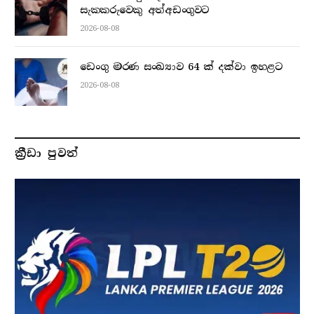
සැකකරුවෙකු අත්අඩංගුවට
2026-08-08
ඩෙංගු මරණ සංඛ්‍යාව 64 ක් දක්වා ඉහළට
2026-08-08
ක්‍රීඩා පුවත්