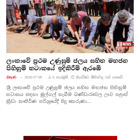
ලංකාවේ ප්‍රථම උණුසුම් ජලය සහිත මහජන
පිහිනුම් තටාකයේ ඉදිකිරීම් ඇරඹේ
එසැණ
2026-07-08
6
නැරඹු​ම්
කියවීමට මිනිත්තු 1ක් ගතවේ.
ශ්‍රී ලංකාවේ ප්‍රථම උණුසුම් ජලය සහිත මහජන පිහිනුම්
තටාකය සඳහා මුල්ගල් තැබීම බණ්ඩාරවෙල ඌව පළාත්
ක්‍රීඩා සංකීර්ණ පරිශ්‍රයේදී සිදු කෙරුණා.…