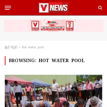
මුල් පිටු​ව
»
Hot water pool
BROWSING:
HOT WATER POOL