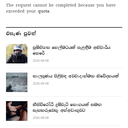
The request cannot be completed because you have
exceeded your
quota
.
එසැණ පුව​ත්
ප්‍රමිතිගත හෙල්මටයක් පැළඳීම අනිවාර්ය
කෙරේ
2026-08-08
කාලගුණය පිළිබඳ අවවාදාත්මක නිවේදනයක්
2026-08-08
නීතිවිරෝධී දුම්වැටි තොගයක් සමඟ
සැකකරුවෙකු අත්අඩංගුවට
2026-08-08