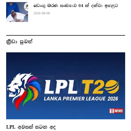
ඩෙංගු මරණ සංඛ්‍යාව 64 ක් දක්වා ඉහළට
2026-08-08
ක්‍රීඩා පුවත්
LPL අවසන් සටන අද