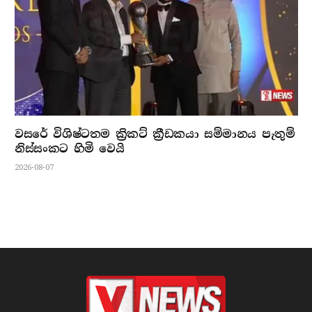
වසරේ විශිෂ්ටතම ක්‍රිකට් ක්‍රීඩකයා සම්මානය පැතුම්
නිස්සංකට හිමි වෙයි
2026-08-07