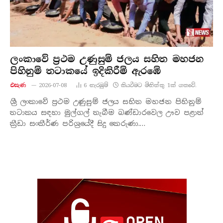
ලංකාවේ ප්‍රථම උණුසුම් ජලය සහිත මහජන
පිහිනුම් තටාකයේ ඉදිකිරීම් ඇරඹේ
එසැණ
2026-07-08
6
නැරඹු​ම්
කියවීමට මිනිත්තු 1ක් ගතවේ.
ශ්‍රී ලංකාවේ ප්‍රථම උණුසුම් ජලය සහිත මහජන පිහිනුම්
තටාකය සඳහා මුල්ගල් තැබීම බණ්ඩාරවෙල ඌව පළාත්
ක්‍රීඩා සංකීර්ණ පරිශ්‍රයේදී සිදු කෙරුණා.…