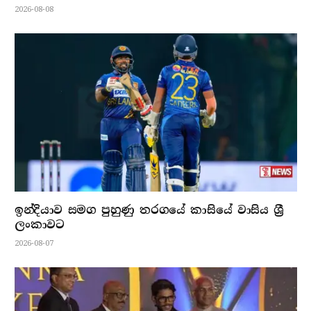
2026-08-08
ඉන්දියාව සමග පුහුණු තරගයේ කාසියේ වාසිය ශ්‍රී
ලංකාවට
2026-08-07