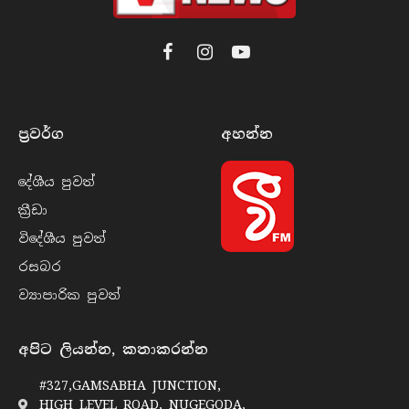
Facebook
Instagram
YouTube
ප්‍රවර්​ග
අහන්​න
දේශීය පුව​ත්
ක්‍රී​ඩා
විදේශීය පුව​ත්
රසබ​ර
ව්‍යාපාරික පුව​ත්
අපිට ලියන්න, කතාකරන්න
#327,GAMSABHA JUNCTION,
HIGH LEVEL ROAD, NUGEGODA,