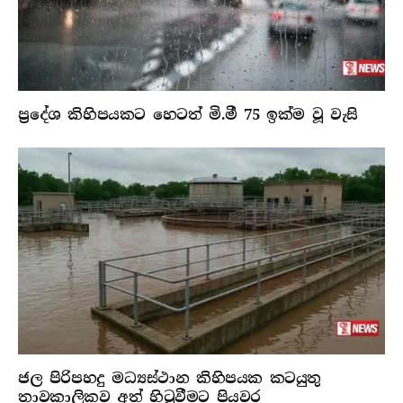
ප්‍රදේශ කිහිපයකට හෙටත් මි.මී 75 ඉක්ම වූ වැසි
ජල පිරිපහදු මධ්‍යස්ථාන කිහිපයක කටයුතු
තාවකාලිකව අත් හිටුවීමට පියවර