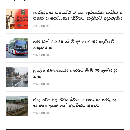
ආණ්ඩුක්‍රම ව්‍යවස්ථාව සහ අධිකරණ සංවිධාන
පනත සංශෝධනය කිරීමට කැබිනට් අනුමැතිය
2026-08-04
නව බස් රථ 50 ක් මිලදී ගැනීමට කැබිනට්
අනුමැතිය
2026-08-04
ප්‍රදේශ කිහිපයකට හෙටත් මි.මී 75 ඉක්ම වූ
වැසි
2026-08-04
ජල පිරිපහදු මධ්‍යස්ථාන කිහිපයක කටයුතු
තාවකාලිකව අත් හිටුවීමට පියවර
2026-08-04