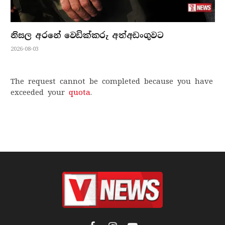
නිසල අරනේ වෙඩික්කරු අත්අඩංගුවට
2026-08-03
The request cannot be completed because you have
exceeded your
quota
.