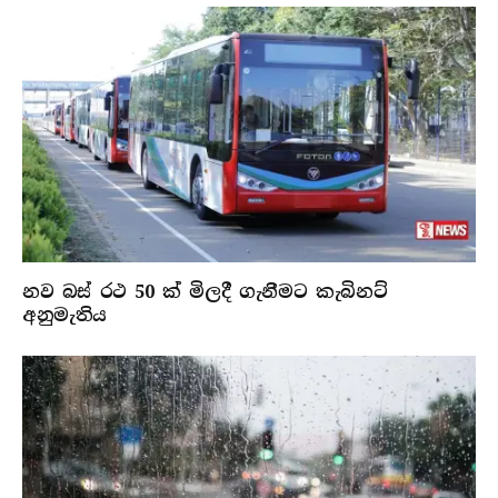
නව බස් රථ 50 ක් මිලදී ගැනීමට කැබිනට්
අනුමැතිය