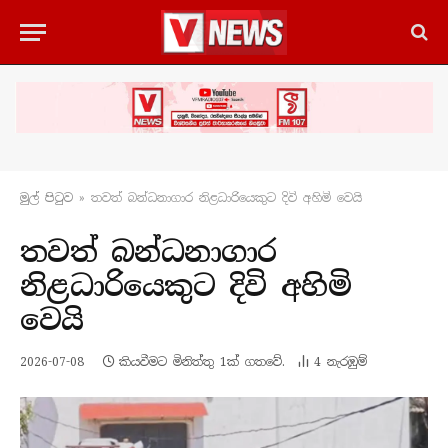
මුල් පිටු​ව
»
තවත් බන්ධනාගාර නිළධාරියෙකුට දිවි අහිමි වෙයි
තවත් බන්ධනාගාර
නිළධාරියෙකුට දිවි අහිමි
වෙයි
2026-07-08
කියවීමට මිනිත්තු 1ක් ගතවේ.
4
නැරඹු​ම්