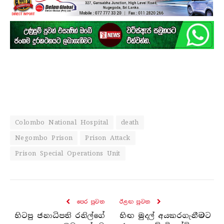
Colombo National Hospital
death
Negombo Prison
Prison Attack
Prison Special Operations Unit
පෙර පුව​ත
ඊළඟ පුව​ත
හිටපු ජනාධිපති රනිල්ගේ
හිඟ මුදල් අයකරගැනීමට