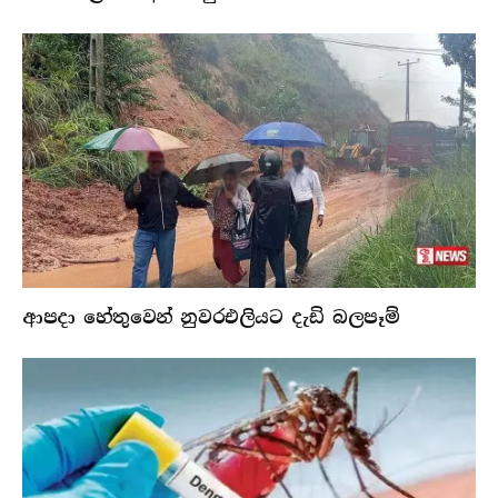
ආපදා හේතුවෙන් නුවරඑලියට දැඩි බලපෑම්