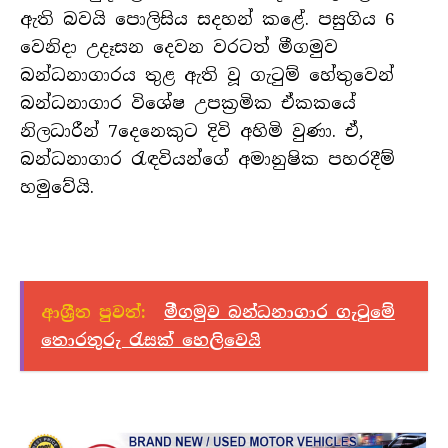
ඇති බවයි පොලිසිය සදහන් කළේ. පසුගිය 6
වෙනිදා උදෑසන දෙවන වරටත් මීගමුව
බන්ධනාගාරය තුළ ඇති වූ ගැටුම් හේතුවෙන්
බන්ධනාගාර විශේෂ උපක්‍රමික ඒකකයේ
නිලධාරීන් 7දෙනෙකුට දිවි අහිමි වුණා. ඒ,
බන්ධනාගාර රැඳවියන්ගේ අමානුෂික පහරදීම්
හමුවේයි.
ආශ්‍රීත පුවත්:
මීගමුව බන්ධනාගාර ගැටුමේ
තොරතුරු රැසක් හෙලිවෙයි