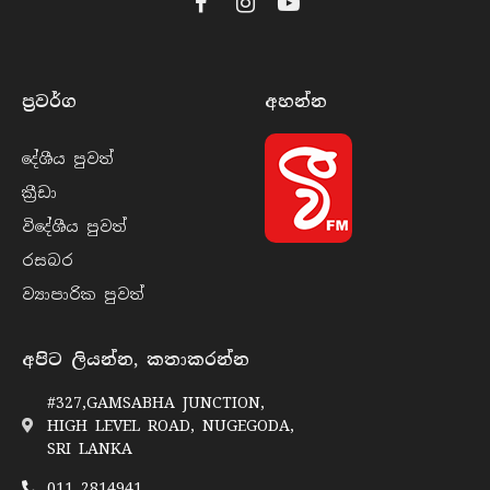
Facebook
Instagram
YouTube
ප්‍රවර්​ග
අහන්​න
දේශීය පුව​ත්
ක්‍රී​ඩා
විදේශීය පුව​ත්
රසබ​ර
ව්‍යාපාරික පුව​ත්
අපිට ලියන්න, කතාකරන්න
#327,GAMSABHA JUNCTION,
HIGH LEVEL ROAD, NUGEGODA,
SRI LANKA
011 2814941