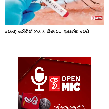
ඩෙංගු රෝගීන් 87,000 සීමාවට ආසන්න වෙයි