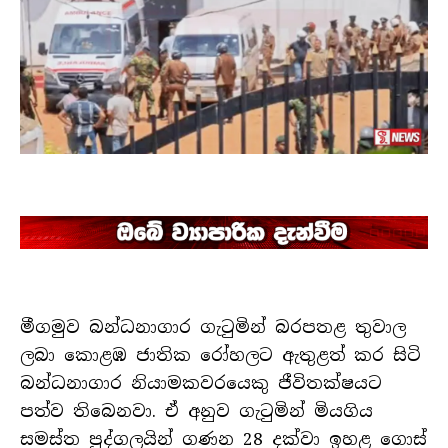
මීගමුව බන්ධනාගාර ගැටුමින් බරපතළ තුවාල
ලබා කොළඹ ජාතික රෝහලට ඇතුළත් කර සිටි
බන්ධනාගාර නියාමකවරයෙකු ජීවිතක්ෂයට
පත්ව තිබෙනවා. ඒ අනුව ගැටුමින් මියගිය
සමස්ත පුද්ගලයින් ගණන 28 දක්වා ඉහළ ගොස්