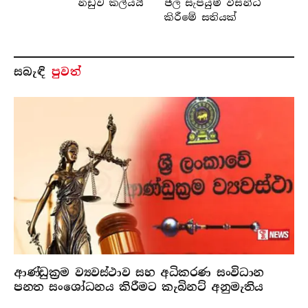
නඩුව කල්යයි
ජල සැපයුම් විසන්ධි
කිරීමේ සතියක්
සබැ​ඳි
පුවත්
ආණ්ඩුක්‍රම ව්‍යවස්ථාව සහ අධිකරණ සංවිධාන
පනත සංශෝධනය කිරීමට කැබිනට් අනුමැතිය