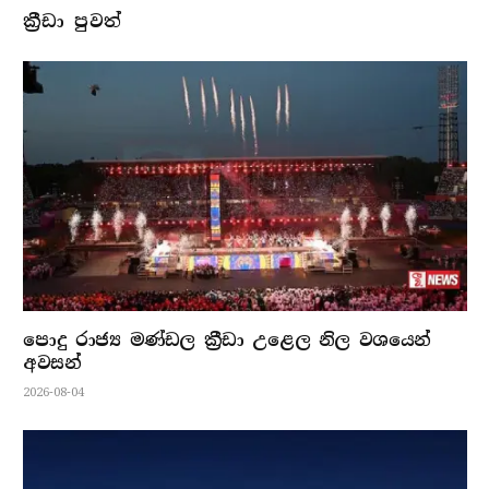
ක්‍රීඩා පුවත්
පොදු රාජ්‍ය මණ්ඩල ක්‍රීඩා උළෙල නිල වශයෙන්
අවසන්
2026-08-04