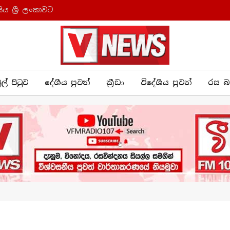
ය ශ්‍රී ලංකාවට
ුල් පිටුව
දේශීය පුව​ත්
ක්‍රී​ඩා
විදේශීය පුවත්
රස බ