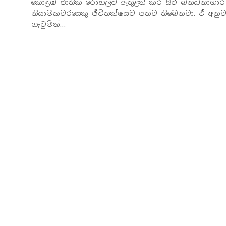
කොළඹ ජාතික රෝහලට ඇතුළත් කර සිටි බන්ධනාගාර
නියාමකවරයෙකු ජීවිතක්ෂයට පත්ව තිබෙනවා. ඒ අනු
ගැටුමින්…