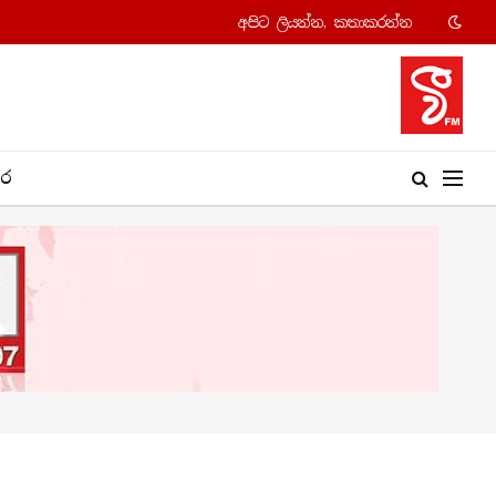
අපි​ට ලියන්න, කතාකරන්​න
​ර