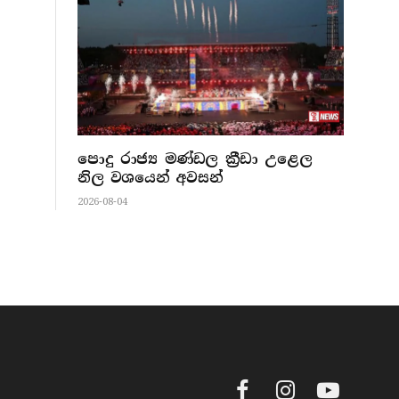
පොදු රාජ්‍ය මණ්ඩල ක්‍රීඩා උළෙල
නිල වශයෙන් අවසන්
2026-08-04
Facebook
Instagram
YouTube