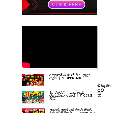
අගමැතිණිය ඉවත් විය යුතුද?
නැද්ද? | V OPEN MIC
එසැණ
පුව​
21 එනවද? | නුගේගොඩ
ත්
ජනතාවගේ අදහස් | V OPEN
MIC
ජනපති අනුර ගේ මතට තිතට -