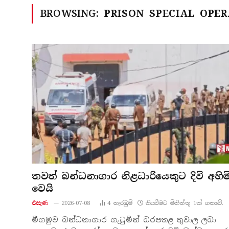
BROWSING:
PRISON SPECIAL OPER
තවත් බන්ධනාගාර නිළධාරියෙකුට දිවි අහිම
වෙයි
එසැණ
2026-07-08
4
නැරඹු​ම්
කියවීමට මිනිත්තු 1ක් ගතවේ.
මීගමුව බන්ධනාගාර ගැටුමින් බරපතළ තුවාල ලබා