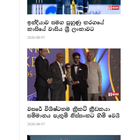
ඉන්දියාව සමග පුහුණු තරගයේ
කාසියේ වාසිය ශ්‍රී ලංකාවට
2026-08-07
වසරේ විශිෂ්ටතම ක්‍රිකට් ක්‍රීඩකයා
සම්මානය පැතුම් නිස්සංකට හිමි වෙයි
2026-08-07