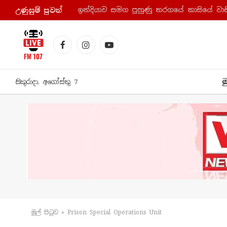
ඉන්දියාව සමග පුහුණු තරගයේ කාසියේ වාසි
උණුසුම් පුව​ත්
Facebook
Instagram
YouTube
ම
සිකුරාදා, අගෝස්තු 7
මුල් පිටු​ව
»
Prison Special Operations Unit