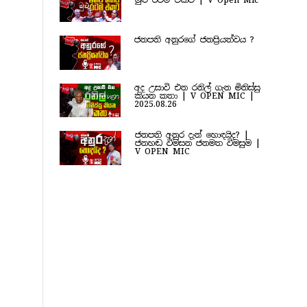
මුළු රටම එකට | V Open Mic
ජනපති අනුරගේ ජනප්‍රියත්වය ?
අද උසාවි එන රනිල් ගැන මිනිස්සු
කියන කතා | V OPEN MIC |
2025.08.26
ජනපති අනුර දැන් හොඳයිද? |
ජනහඬ විමසන ජනමත විමසුම |
V OPEN MIC