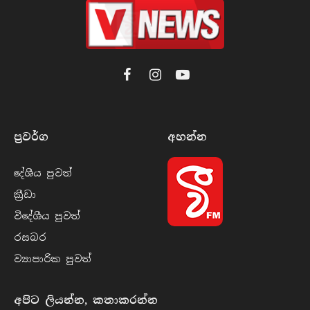
Facebook
Instagram
YouTube
ප්‍රවර්​ග
අහන්​න
දේශීය පුව​ත්
ක්‍රී​ඩා
විදේශීය පුව​ත්
රසබ​ර
ව්‍යාපාරික පුව​ත්
අපිට ලියන්න, කතාකරන්න