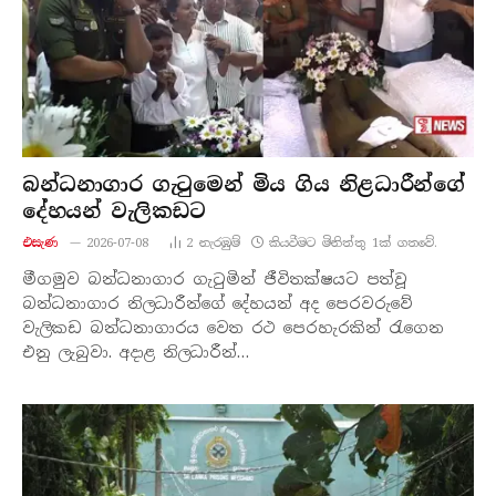
බන්ධනාගාර ගැටුමෙන් මිය ගිය නිළධාරීන්ගේ
දේහයන් වැලිකඩට
එසැණ
2026-07-08
2
නැරඹු​ම්
කියවීමට මිනිත්තු 1ක් ගතවේ.
මීගමුව බන්ධනාගාර ගැටුමින් ජීවිතක්ෂයට පත්වූ
බන්ධනාගාර නිලධාරීන්ගේ දේහයන් අද පෙරවරුවේ
වැලිකඩ බන්ධනාගාරය වෙත රථ පෙරහැරකින් රැගෙන
එනු ලැබුවා. අදාළ නිලධාරීන්…