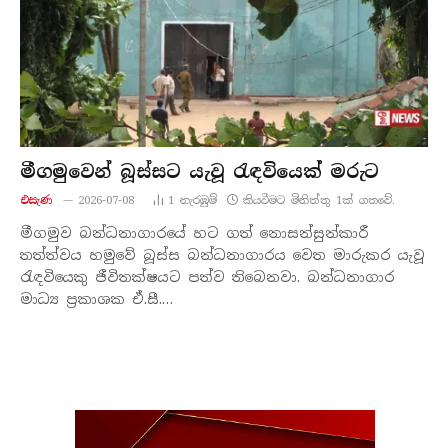
මීගමුවෙන් බූස්සට යැවූ රැඳවියෙක් මරුට
එසැණ
2026-07-08
1
නැරඹු​ම්
කියවීමට මිනිත්තු 1ක් ගතවේ.
මීගමුව බන්ධනාගාරයේ හට ගත් නොසන්සුන්කාරී
තත්ත්වය හමුවේ බූස්ස බන්ධනාගාරය වෙත මාරුකර යැවූ
රැඳවියෙකු ජීවිතක්ෂයට පත්ව තිබෙනවා. බන්ධනාගාර
මාධ්‍ය ප්‍රකාශක ඒ.සී.…