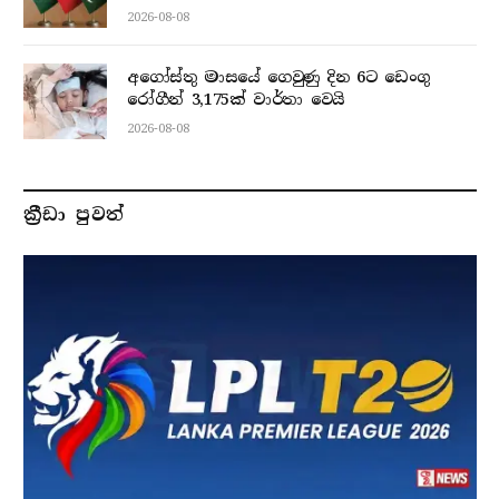
2026-08-08
අගෝස්තු මාසයේ ගෙවුණු දින 6ට ඩෙංගු
රෝගීන් 3,175ක් වාර්තා වෙයි
2026-08-08
ක්‍රීඩා පුවත්