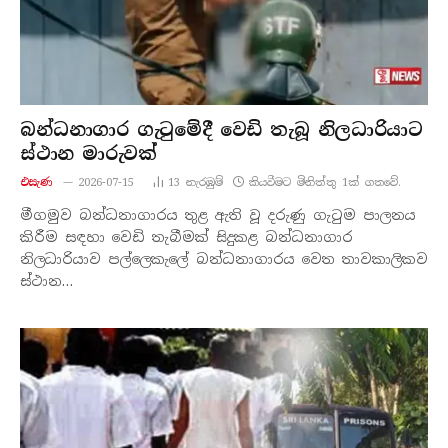
බන්ධනාගාර ගැටුමේදී වෙඩි තැබූ නිලධාරියාට
ස්ථාන මාරුවක්
එසැණ
2026-07-15
13
නැරඹු​ම්
කියවීමට මිනිත්තු 1ක් ගතවේ.
මීගමුව බන්ධනාගාරය තුළ ඇති වූ දරුණු ගැටුම පාලනය
කිරීම සඳහා වෙඩි තැබීමක් සිදුකළ බන්ධනාගාර
නිලධාරියාව පල්ලෙකැලේ බන්ධනාගාරය වෙත තාවකාලිකව
ස්ථාන…