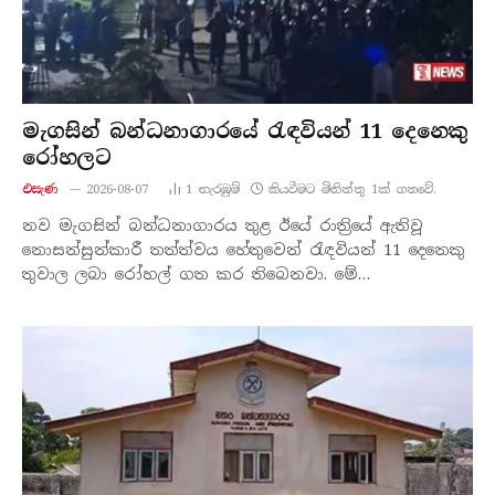
මැගසින් බන්ධනාගාරයේ රැඳවියන් 11 දෙනෙකු
රෝහලට
එසැණ
2026-08-07
1
නැරඹු​ම්
කියවීමට මිනිත්තු 1ක් ගතවේ.
නව මැගසින් බන්ධනාගාරය තුළ ඊයේ රාත්‍රියේ ඇතිවූ
නොසන්සුන්කාරී තත්ත්වය හේතුවෙන් රැඳවියන් 11 දෙනෙකු
තුවාල ලබා රෝහල් ගත කර තිබෙනවා. මේ…