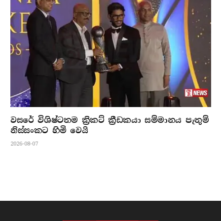
වසරේ විශිෂ්ටතම ක්‍රිකට් ක්‍රීඩකයා සම්මානය පැතුම්
නිස්සංකට හිමි වෙයි
2026-08-07