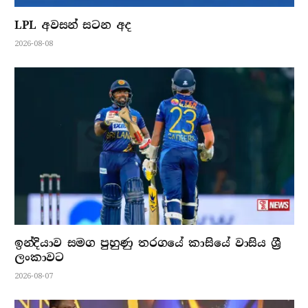
LPL අවසන් සටන අද
2026-08-08
ඉන්දියාව සමග පුහුණු තරගයේ කාසියේ වාසිය ශ්‍රී
ලංකාවට
2026-08-07