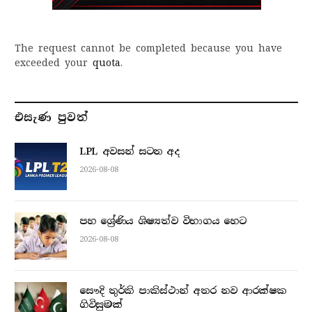
The request cannot be completed because you have
exceeded your
quota
.
එසැණ පුව​ත්
LPL අවසන් සටන අද
2026-08-08
පහ ශ්‍රේණිය ශිෂ්‍යත්ව විභාගය හෙට
2026-08-08
සෞදි තුර්කි පාකිස්ථාන් අතර නව ආරක්ෂක
ගිවිසුමක්