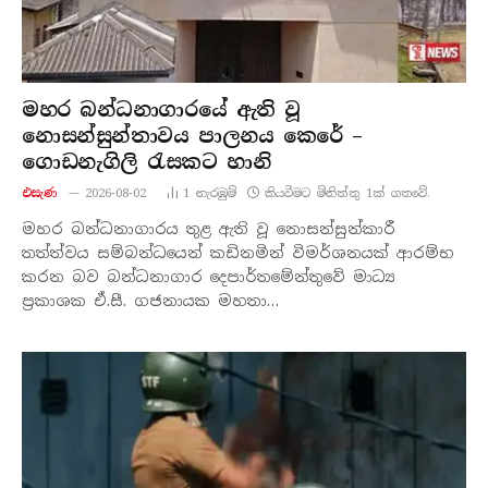
මහර බන්ධනාගාරයේ ඇති වූ
නොසන්සුන්තාවය පාලනය කෙරේ –
ගොඩනැගිලි රැසකට හානි
එසැණ
2026-08-02
1
නැරඹු​ම්
කියවීමට මිනිත්තු 1ක් ගතවේ.
මහර බන්ධනාගාරය තුළ ඇති වූ නොසන්සුන්කාරී
තත්ත්වය සම්බන්ධයෙන් කඩිනමින් විමර්ශනයක් ආරම්භ
කරන බව බන්ධනාගාර දෙපාර්තමේන්තුවේ මාධ්‍ය
ප්‍රකාශක ඒ.සී. ගජනායක මහතා…