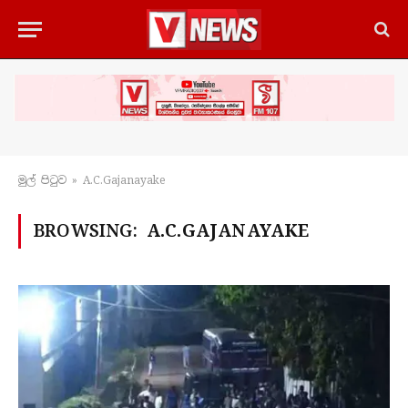
මුල් පිටු​ව
»
A.C.Gajanayake
BROWSING:
A.C.GAJANAYAKE