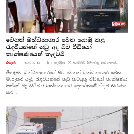
වෙනත් බන්ධනාගාර වෙත යොමු කළ
රැදවියන්ගේ නඩු අද සිට වීඩියෝ
තාක්ෂණයෙන් කැදවයි
එසැණ
2026-07-13
1
නැරඹු​ම්
කියවීමට මිනිත්තු 1ක් ගතවේ.
මීගමුව බන්ධනාගාරයේ සිට වෙනත් බන්ධනාගාර වෙත
මාරුකර යැවු රැඳවියන්ගේ නඩු කටයුතු වීඩියෝ තාක්ෂණය
ඔස්සේ සිදු කිරීමට බන්ධනාගාර දෙපාර්තමේන්තුව තීරණය
කර…