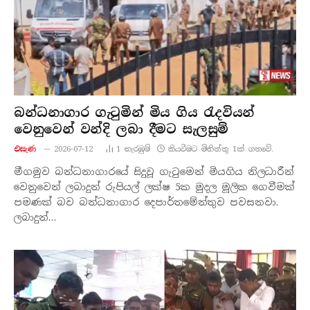
බන්ධනාගාර ගැටුමින් මිය ගිය රැදවියන්
වෙනුවෙන් වන්දි ලබා දීමට සැලසුම්
එසැණ
2026-07-12
1
නැරඹු​ම්
කියවීමට මිනිත්තු 1ක් ගතවේ.
මීගමුව බන්ධනාගාරයේ සිදුවූ ගැටුමෙන් මියගිය නිලධාරීන්
වෙනුවෙන් ලබාදුන් රුපියල් ලක්ෂ 5ක මුදල මූලික ගෙවීමක්
පමණක් බව බන්ධනාගාර දෙපාර්තමේන්තුව පවසනවා.
ලබාදුන්…