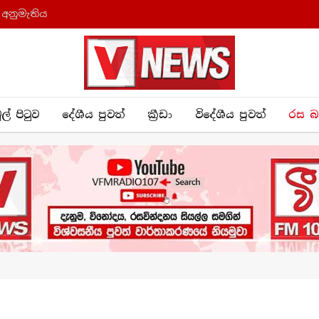
 අනුමැතිය
ුල් පිටුව
දේශීය පුව​ත්
ක්‍රී​ඩා
විදේශීය පුවත්
රස බ