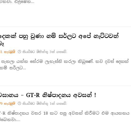
සුවනවා. එළඹෙන…
දෙකක් පහු වුණා නම් සර්ලට අපේ නැට්ටවත්
බෑ
31
නැරඹු​ම්
කියවීමට මිනිත්තු 3ක් ගතවේ.
ට පැනලා යන්න සේරම ලැහැස්ති කරලා තිබුණේ. තව දවස් දෙකක්
 නම් සර්ලට…
සානය – GT-R නිෂ්පාදනය අවසන් !
79
නැරඹු​ම්
කියවීමට මිනිත්තු 1ක් ගතවේ.
GT-R නිෂ්පාදනය වසර 18 කට පසු අවසන් කිරීමට එම ආයතනය
ිබෙනවා.…