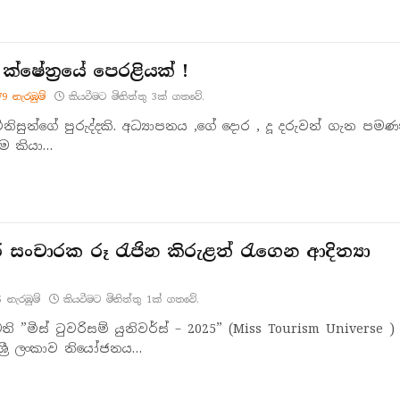
්ෂේත්‍රයේ පෙරළියක් !
79
නැරඹු​ම්
කියවීමට මිනිත්තු 3ක් ගතවේ.
ිනිසුන්ගේ පුරුද්දකි. අධ්‍යාපනය ,ගේ දොර , දූ දරුවන් ගැන පමණ
 කියා…
ර සංචාරක රූ රැජින කිරුළත් රැගෙන ආදිත්‍යා
5
නැරඹු​ම්
කියවීමට මිනිත්තු 1ක් ගතවේ.
ති ”මිස් ටුවරිසම් යුනිවර්ස් – 2025” (Miss Tourism Universe )
්‍රී ලංකාව නියෝජනය…