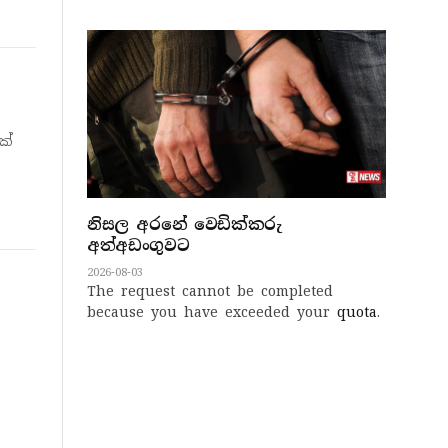
ක්
නිසල අරනේ වෙඩික්කරු
අත්අඩංගුවට
2026-08-03
The request cannot be completed
because you have exceeded your
quota
.