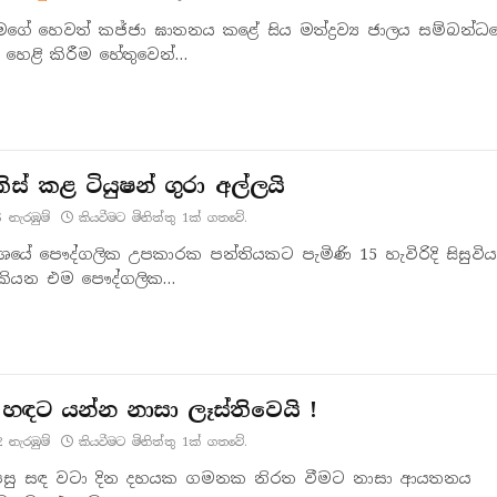
ගේ හෙවත් කජ්ජා ඝාතනය කළේ සිය මත්ද්‍රව්‍ය ජාලය සම්බන්ධ
 හෙළි කිරීම හේතුවෙන්…
කිස් කළ ටියුෂන් ගුරා අල්ලයි
5
නැරඹු​ම්
කියවීමට මිනිත්තු 1ක් ගතවේ.
දේශයේ පෞද්ගලික උපකාරක පන්තියකට පැමිණි 15 හැවිරිදි සිසුවි
 කියන එම පෞද්ගලික…
හඳට යන්න නාසා ලෑස්තිවෙයි !
2
නැරඹු​ම්
කියවීමට මිනිත්තු 1ක් ගතවේ.
සු සඳ වටා දින දහයක ගමනක නිරත වීමට නාසා ආයතනය