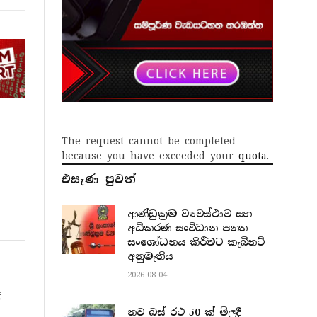
The request cannot be completed
because you have exceeded your
quota
.
එසැණ පුව​ත්
ආණ්ඩුක්‍රම ව්‍යවස්ථාව සහ
අධිකරණ සංවිධාන පනත
සංශෝධනය කිරීමට කැබිනට්
අනුමැතිය
2026-08-04
ෑ
නව බස් රථ 50 ක් මිලදී