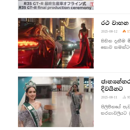
රථ වාහන ක
2025-08-12
1
සිහින දැකීම ම
නොව තමන්ටම
ජාත්‍යන්ත
දිවයිනට
2025-08-11
9
පිලිපීනයේ පැව
තරගාවලියට ශ