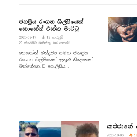
ජනප්‍රිය රංගන ශිල්පියෙක්
කොකේන් එක්ක මාට්ටු
2026-02-17
12
නැරඹු​ම්
කියවීමට මිනිත්තු 1ක් ගතවේ.
කොකේන් මත්ද්‍රව්‍ය සමග ජනප්‍රිය
රංගන ශිල්පියෙක් ඇතුළු තිදෙනෙක්
මත්තේගොඩ පොලිසිය…
කජ්ජාගේ 
2025-10-06
1