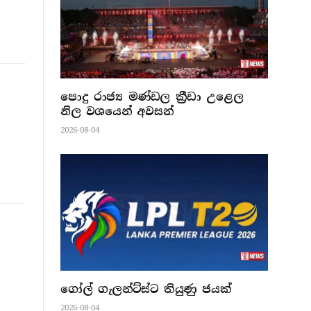
පොදු රාජ්‍ය මණ්ඩල ක්‍රීඩා උළෙල
නිල වශයෙන් අවසන්
2026-08-04
ගෝල් ගැලන්ට්ස්ට තියුණු ජයක්
2026-08-04