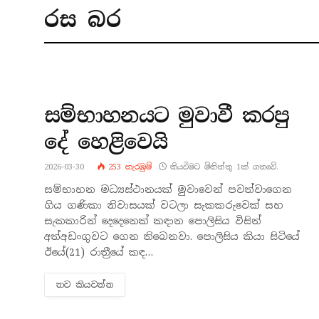
රස බ​ර
සම්භාහනයට මුවාවී කරපු
දේ හෙළිවෙයි
2026-03-30
253
නැරඹු​ම්
කියවීමට මිනිත්තු 1ක් ගතවේ.
සම්භාහන මධ්‍යස්ථානයක් මුවාවෙන් පවත්වාගෙන
ගිය ගණිකා නිවාසයක් වටලා සැකකරුවෙක් සහ
සැකකාරින් දෙදෙනෙක් කඳාන පොලිසිය විසින්
අත්අඩංගුවට ගෙන තිබෙනවා. පොලිසිය කියා සිටියේ
ඊයේ(21) රාත්‍රීයේ කඳ…
තව කියවන්​න