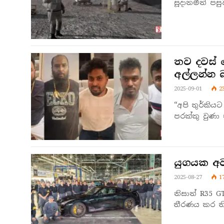
සූදානමින් ප
තව දවස් 
අල්ලන්න 
2025-09-01
2
“අපි තුර්කිය
පරක්කු වුණා
යුගයක අව
2025-08-27
1
නිසාන් R35 
තීරණය කර ත