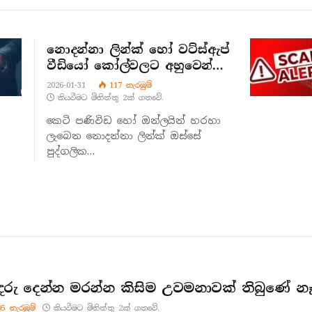
නොදන්නා ලින්ක් හෝ වට්ස්ඇප්
වීඩියෝ කෝල්වලට අහුවෙන්න
එපා
2026-01-31
117
නැරඹු​ම්
කියවීමට මිනිත්තු 2ක් ගතවේ.
කෙටි පණිවිඩ හෝ ඔන්ලයින් හරහා
ලැබෙන නොදන්නා ලින්ක් ඔස්සේ
පුද්ගලික…
දරු දෙන්න මරන්න කිසිම උවමනාවක් තිබුණේ න
95
නැරඹු​ම්
කියවීමට මිනිත්තු 2ක් ගතවේ.