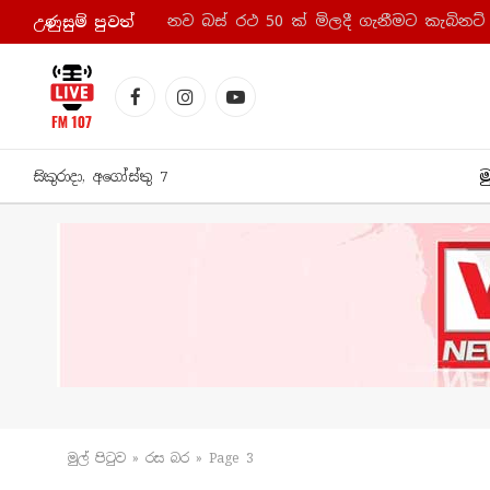
නව බස් රථ 50 ක් මිලදී ගැනීමට කැබිනට්
උණුසුම් පුව​ත්
Facebook
Instagram
YouTube
ම
සිකුරාදා, අගෝස්තු 7
මුල් පිටු​ව
»
රස බ​ර
»
Page 3