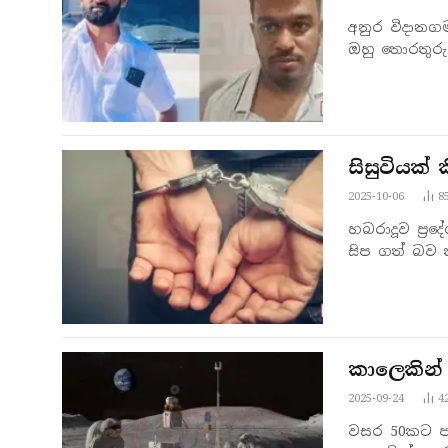
අනුර විදානගම
ඔහු තොරතුරු
සිසුවියක් 
2025-10-06
8
හබරාදූව ප්‍ර
සිප ගත් බව
කාලෙකින් 
2025-09-24
4
වසර 50කට ප