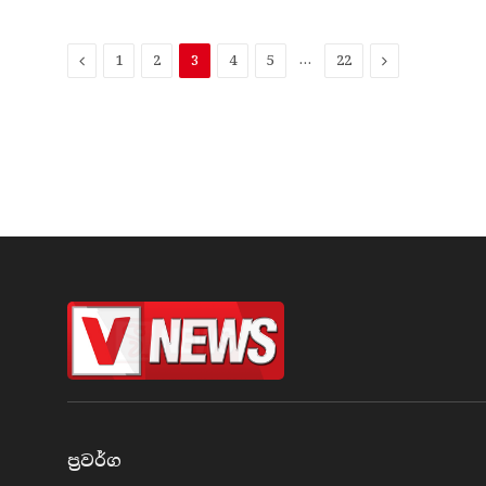
පෙ​
…
ඊළ​
1
2
3
4
5
22
ර
ග
ප්‍රවර්​ග