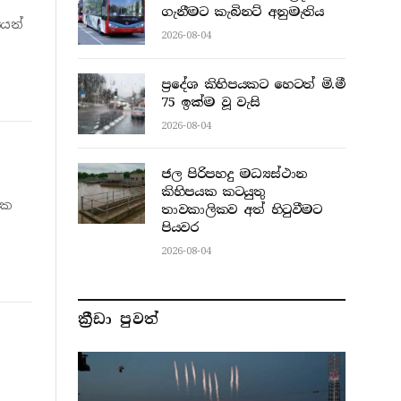
ගැනීමට කැබිනට් අනුමැතිය
යෙන්
2026-08-04
ප්‍රදේශ කිහිපයකට හෙටත් මි.මී
75 ඉක්ම වූ වැසි
2026-08-04
ජල පිරිපහදු මධ්‍යස්ථාන
කිහිපයක කටයුතු
යක
තාවකාලිකව අත් හිටුවීමට
පියවර
2026-08-04
ක්‍රීඩා පුවත්