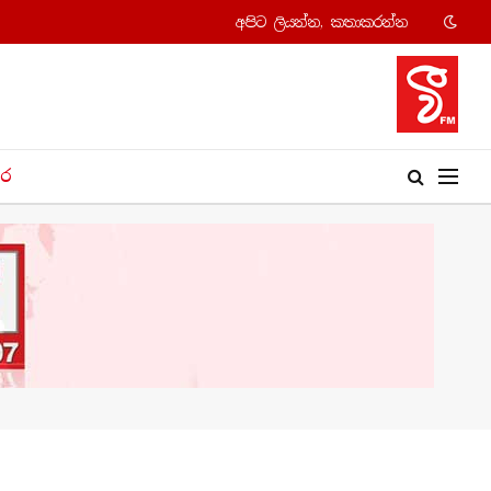
අපි​ට ලියන්න, කතාකරන්​න
​ර