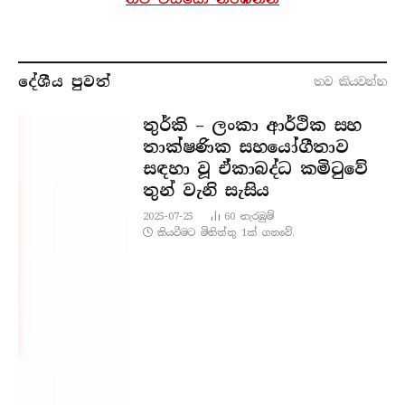
දේශීය පුව​ත්
තව කියවන්​න
තුර්කි – ලංකා ආර්ථික සහ
තාක්ෂණික සහයෝගීතාව
සඳහා වූ ඒකාබද්ධ කමිටුවේ
තුන් වැනි සැසිය
2025-07-25
60
නැරඹු​ම්
කියවීමට මිනිත්තු 1ක් ගතවේ.