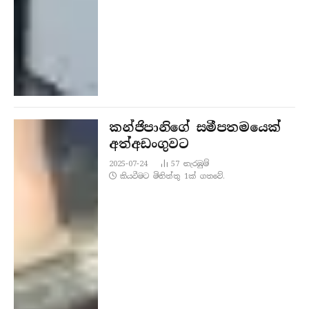
කන්ජිපානිගේ සමීපතමයෙක්
අත්අඩංගුවට
2025-07-24
57
නැරඹු​ම්
කියවීමට මිනිත්තු 1ක් ගතවේ.