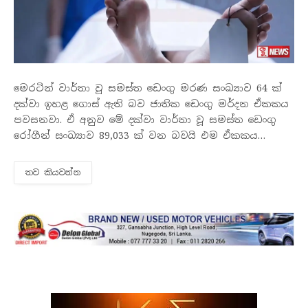
මෙරටින් වාර්තා වූ සමස්ත ඩෙංගු මරණ සංඛ්‍යාව 64 ක්
දක්වා ඉහළ ගොස් ඇති බව ජාතික ඩෙංගු මර්දන ඒකකය
පවසනවා. ඒ අනුව මේ දක්වා වාර්තා වූ සමස්ත ඩෙංගු
රෝගීන් සංඛ්‍යාව 89,033 ක් වන බවයි එම ඒකකය
සඳහන් කළේ. වැඩිම රෝගීන් ප්‍රමාණයක් බස්නාහිර
පළාතෙන් වාර්තා වී ඇති…
තව කියවන්​න