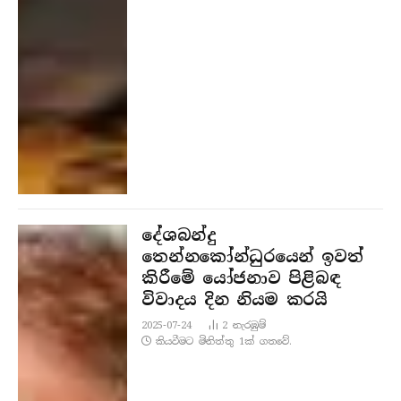
දේශබන්දු
තෙන්නකෝන්ධුරයෙන් ඉවත්
කිරීමේ යෝජනාව පිළිබඳ
විවාදය දින නියම කරයි
2025-07-24
2
නැරඹු​ම්
කියවීමට මිනිත්තු 1ක් ගතවේ.