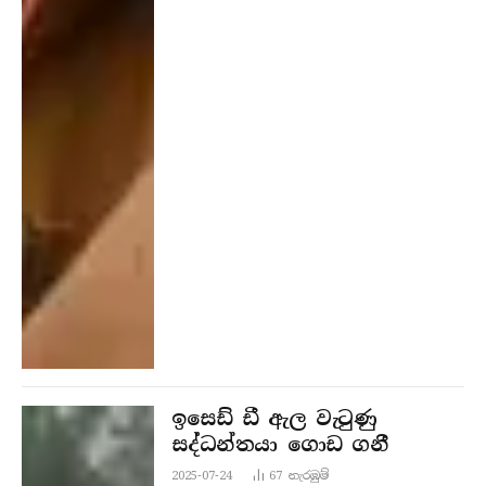
ඉසෙඩ් ඩී ඇල වැටුණු
සද්ධන්තයා ගොඩ ගනී
2025-07-24
67
නැරඹු​ම්