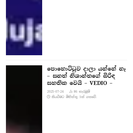
පොහොට්ටුව දාලා යන්නේ නෑ
– සනත් නිශාන්තගේ බිරිඳ
සහතික වෙයි – VEDIO –
2025-07-24
86
නැරඹු​ම්
කියවීමට මිනිත්තු 1ක් ගතවේ.