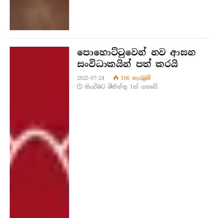
පොහොට්ටුවෙන් නව ආසන
සංවිධාකයින් පත් කරයි
2025-07-24
106
නැරඹු​ම්
කියවීමට මිනිත්තු 1ක් ගතවේ.