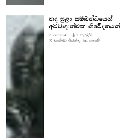
තද සුළං සම්බන්ධයෙන්
අවවාදාත්මක නිවේදනයක්
2025-07-24
3
නැරඹු​ම්
කියවීමට මිනිත්තු 1ක් ගතවේ.