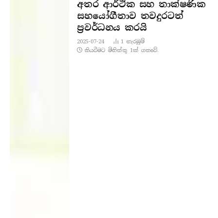
අතර ආර්ථික සහ තාක්ෂණික
සහයෝගීතාව තවදුරටත්
ප්‍රවර්ධනය කරයි
2025-07-24
1
නැරඹු​ම්
කියවීමට මිනිත්තු 1ක් ගතවේ.