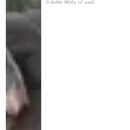
කියවීමට මිනිත්තු 1ක් ගතවේ.