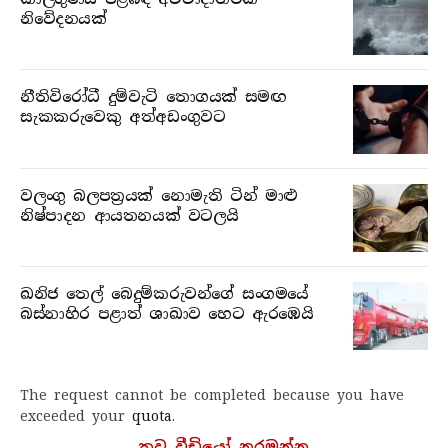
නිවේදනයක්
නීතිවිරෝධී දුම්වැටි තොගයක් සමඟ
සැකකරුවෙකු අත්අඩංගුවට
වලංගු බලපත්‍රයක් නොමැති ටින් මාළු
නිෂ්පාදන ආයතනයක් වටලයි
ඛනිජ තෙල් බෙදුම්කරුවන්ගේ සංගමයේ
බස්නාහිර පළාත් ශාඛාව හෙට ඇරඹෙයි
The request cannot be completed because you have
exceeded your
quota
.
තව වීඩියෝ නරඹන්න