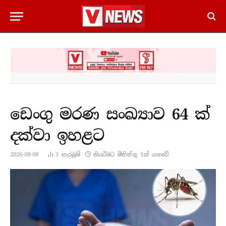
ඩෙංගු මරණ සංඛ්‍යාව 64 ක්
දක්වා ඉහළට
2026-08-08
3
නැරඹු​ම්
කියවීමට මිනිත්තු 1ක් ගතවේ.