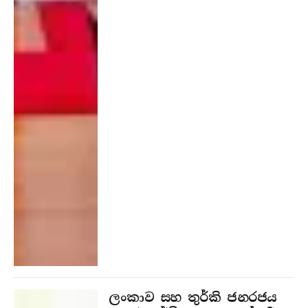
ලංකාව සහ තුර්කි ජනරජය