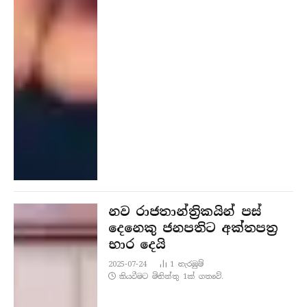
නව රාජතාන්ත්‍රිකයින් පස්
දෙනෙකු ජනපතිට අක්තපත්‍ර
භාර දෙයි
2025-07-24
1
නැරඹු​ම්
කියවීමට මිනිත්තු 1ක් ගතවේ.