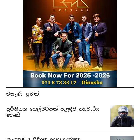
එසැණ පුව​ත්
ප්‍රමිතිගත හෙල්මටයක් පැළඳීම අනිවාර්ය
කෙරේ
කාලගුණය පිළිබඳ අවවාදාත්මක