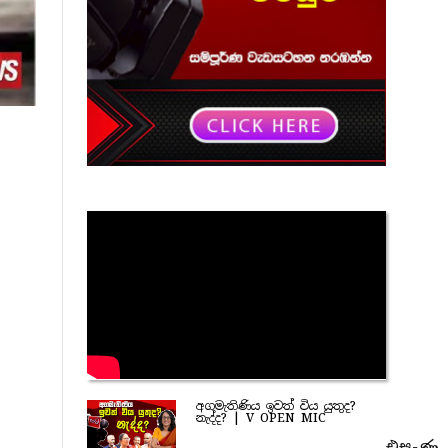
අගමැතිණිය ඉවත් විය යුතුද?
නැද්ද? | V OPEN MIC
එසැණ