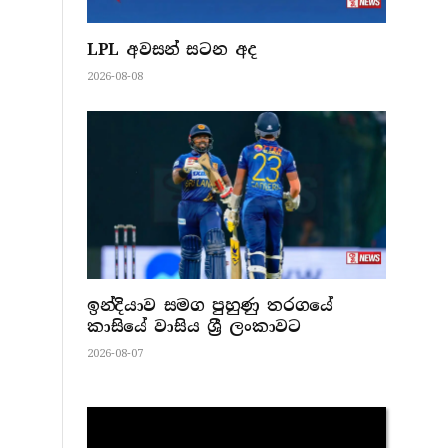
LPL අවසන් සටන අද
2026-08-08
ඉන්දියාව සමග පුහුණු තරගයේ
කාසියේ වාසිය ශ්‍රී ලංකාවට
2026-08-07