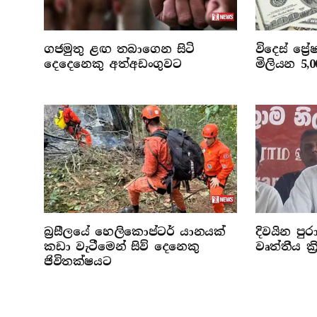
ගජමුතු ළඟ තබාගෙන සිටි
විදෙස් ප්‍
දෙදෙනෙකු අත්අඩංගුවට
මිලියන 5,
බ්‍රසීලයේ හෙලිකොප්ටර් යානයක්
දිවයින පුරා
කඩා වැටීමෙන් සිව් දෙනෙකු
වෘත්තීය ක්
ජිවිතක්ෂයට