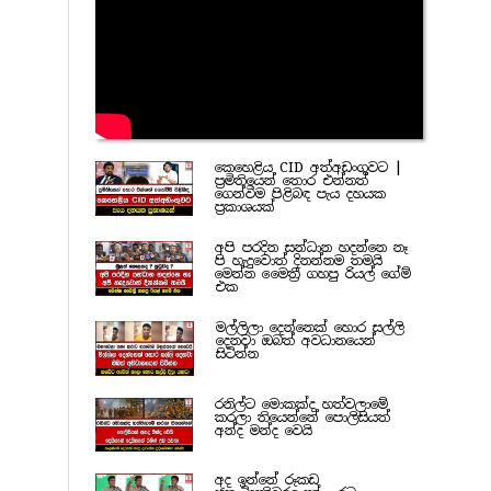
කෙහෙළිය CID අත්අඩංගුවට |
ප්‍රමිතියෙන් තොර එන්නත්
ගෙන්වීම පිළිබඳ පැය දහයක
ප්‍රකාශයක්
අපි පරදින සන්ධාන හදන්නෙ නෑ
පි හැදුවොත් දිනන්නම තමයි
මෙන්න මෛත්‍රී ගහපු රියල් ගේම්
එක
මල්ලිලා දෙන්නෙක් හොර සල්ලි
දෙනවා ඔබත් අවධානයෙන්
සිටින්න
රනිල්ට මොකක්ද හත්වලාමේ
කරලා තියෙන්නේ පොලිසියත්
අන්ද මන්ද වෙයි
අද ඉන්නේ රූකඩ