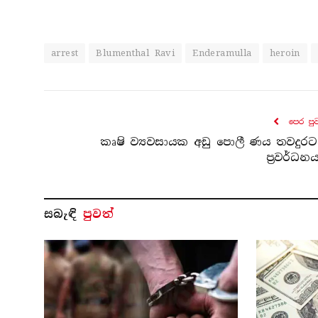
arrest
Blumenthal Ravi
Enderamulla
heroin
පෙර පු
කෘෂි ව්‍යවසායක අඩු පොලී ණය තවදුරට
ප්‍රවර්ධන
සබැ​ඳි
පුවත්