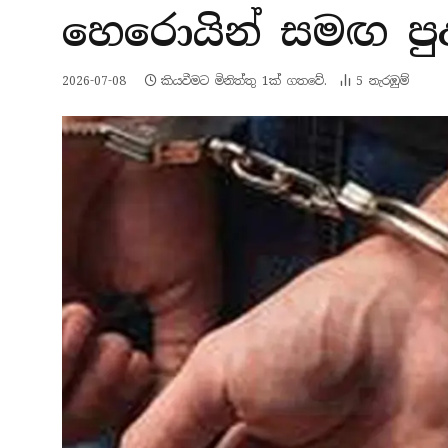
හෙරොයින් සමඟ පු
2026-07-08
කියවීමට මිනිත්තු 1ක් ගතවේ.
5
නැරඹු​ම්