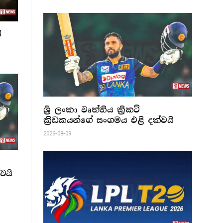
ේ
ශ්‍රි ලංකා වෘත්තිය ක්‍රිකට්
ක්‍රිඩකයන්ගේ සංගමය එළි දක්වයි
2026-08-09
වයි