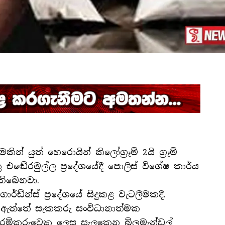
් යුත් හෙරොයින් කිලෝග්‍රෑම් 2යි ග්‍රෑම්
ු එඬේරමුල්ල ප්‍රදේශයේදී පොලිස් විශේෂ කාර්ය
තිබෙනවා.
ර්ඩ්න්ස් ප්‍රදේශයේ සිදුකළ වැටලීමකදී.
 ඇත්තේ සැකකරු සංවිධානාත්මක
වාරම්කරුවෙකු ලෙස සැලකෙන බ්ලුමැන්ඩල්