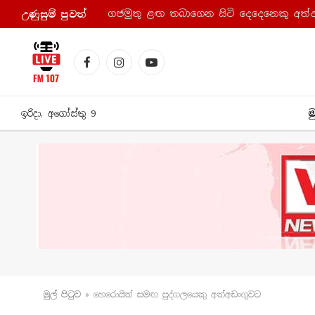
ගජමුතු ළඟ තබාගෙන සිටි දෙදෙනෙකු අත්
උණුසුම් පුව​ත්
Facebook
Instagram
YouTube
ම
ඉරිදා, අගෝස්තු 9
මුල් පිටු​ව
»
හෙරොයින් සමඟ පුද්ගලයෙකු අත්අඩංගුවට