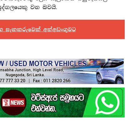
 පුද්ගලයෙකු වන බවයි.
මග සැකකරුවෙක් අත්අඩංගුවට