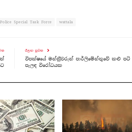
Police Special Task Force
wattala
ව​ත
ඊළඟ පුව​ත
ත්
විපක්ෂයේ මන්ත්‍රීවරුන් පාර්ලිමේන්තුවේ කළු පටි
යට
පැලඳ විරෝධයක