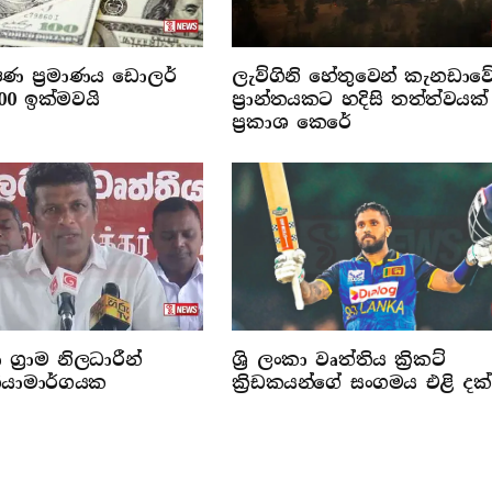
රේෂණ ප්‍රමාණය ඩොලර්
ලැව්ගිනි හේතුවෙන් කැනඩාව
000 ඉක්මවයි
ප්‍රාන්තයකට හදිසි තත්ත්වයක්
ප්‍රකාශ කෙරේ
 ග්‍රාම නිලධාරීන්
ශ්‍රි ලංකා වෘත්තිය ක්‍රිකට්
‍රියාමාර්ගයක
ක්‍රිඩකයන්ගේ සංගමය එළි දක්