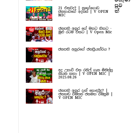
පුව​
21 එනවද? | නුගේගොඩ
ත්
ජනතාවගේ අදහස් | V OPEN
MIC
ජනපති අනුර ගේ මතට තිතට -
මුළු රටම එකට | V Open Mic
ජනපති අනුරගේ ජනප්‍රියත්වය ?
අද උසාවි එන රනිල් ගැන මිනිස්සු
කියන කතා | V OPEN MIC |
2025.08.26
ජනපති අනුර දැන් හොඳයිද? |
ජනහඬ විමසන ජනමත විමසුම |
V OPEN MIC