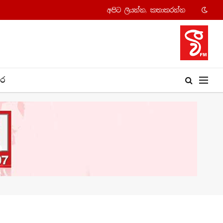
අපි​ට ලියන්න, කතාකරන්​න
​ර