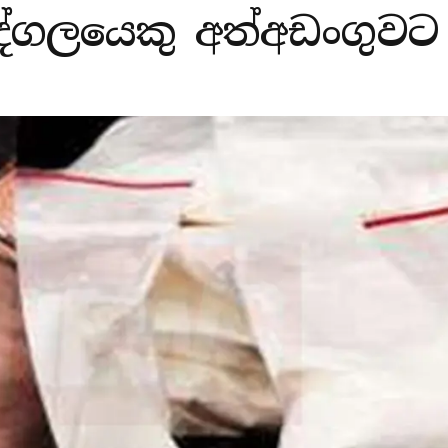
ද්ගලයෙකු අත්අඩංගුවට