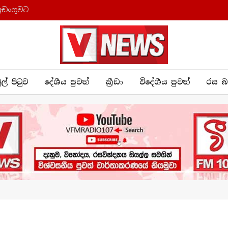
අඩංගුවට
ුල් පිටුව
දේශීය පුව​ත්
ක්‍රී​ඩා
විදේශීය පුවත්
රස බ