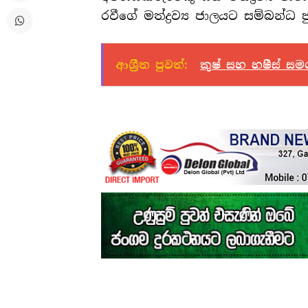
රවීගේ මත්ද්‍රව්‍ය ජාලයට සම්බන්ධ
ආශ්‍රීත පුවත්:
කුෂ් සහ හෂීස් ස