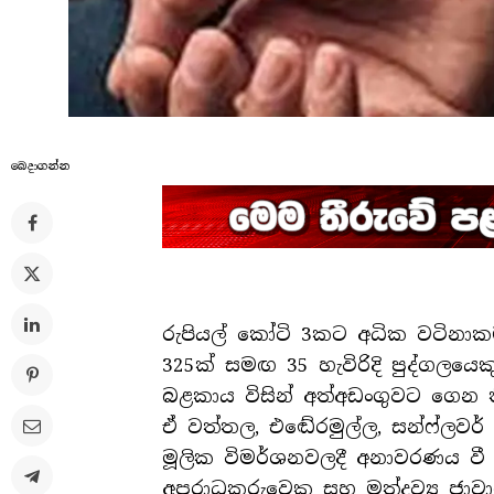
බෙදාගන්​න
රුපියල් කෝටි 3කට අධික වටිනාකමකින
325ක් සමඟ 35 හැවිරිදි පුද්ගලයෙක
බළකාය විසින් අත්අඩංගුවට ගෙන 
ඒ වත්තල, එඬේරමුල්ල, සන්ෆ්ලවර් ගා
මූලික විමර්ශනවලදී අනාවරණය වී
අපරාධකරුවෙකු සහ මත්ද්‍රව්‍ය ජා