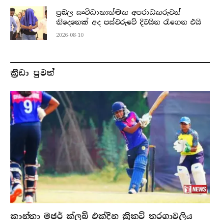
ප්‍රබල සංවිධානාත්මක අපරාධකරුවන්
තිදෙනෙක් අද පස්වරුවේ දිවයින රැගෙන එයි
2026-08-10
ක්‍රීඩා පුවත්
කාන්තා මජර් ක්ලබ් එක්දින ක්‍රිකට් තරගාවලිය