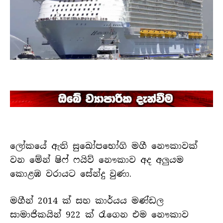
ලෝකයේ ඇති සුඛෝපභෝගි මගී නෞකාවක්
වන මේන් ෂිෆ් ෆයිව් නෞකාව අද අලුයම
කොළඹ වරායට සේන්දු වුණා.
මගීන් 2014 ක් සහ කාර්යය මණ්ඩල
සාමාජිකයින් 922 ක් රැගෙන එම නෞකාව