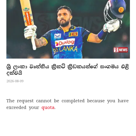
ශ්‍රි ලංකා වෘත්තිය ක්‍රිකට් ක්‍රිඩකයන්ගේ සංගමය එළි
දක්වයි
2026-08-09
The request cannot be completed because you have
exceeded your
quota
.