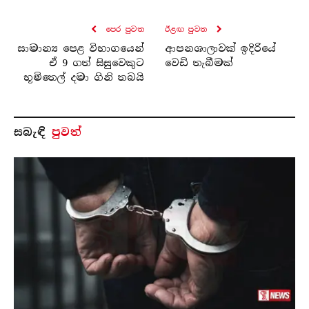
පෙර පුව​ත
ඊළඟ පුව​ත
සාමාන්‍ය පෙළ විභාගයෙන්
ආපනශාලාවක් ඉදිරියේ
ඒ 9 ගත් සිසුවෙකුට
වෙඩි තැබීමක්
භූමිතෙල් දමා ගිනි තබයි
සබැ​ඳි
පුවත්