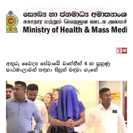
අතුරු වෛද්‍ය සේවාවේ වෘත්තීන් 8 ක පුහුණු
පාඨමාලාවන් සඳහා සිසුන් බඳවා ගැනේ