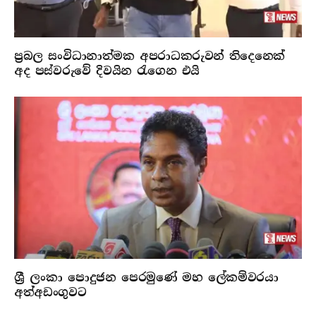
ප්‍රබල සංවිධානාත්මක අපරාධකරුවන් තිදෙනෙක්
අද පස්වරුවේ දිවයින රැගෙන එයි
ශ්‍රී ලංකා පොදුජන පෙරමුණේ මහ ලේකම්වරයා
අත්අඩංගුවට