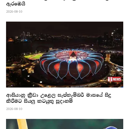
ඇරඹෙයි
2026-08-10
ආසියානු ක්‍රීඩා උළෙල සැප්තැම්බර් මාසයේ සිදු
කිරීමට සියලු කටයුතු සූදානම්
2026-08-10