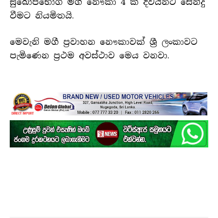
සුඛෝපභෝගි මගී නෞකා 4 ක් දිවයිනට සේන්දු
වීමට නියමිතයි.
මෙවැනි මගී ප්‍රවාහන නෞකාවක් ශ්‍රී ලංකාවට
පැමිණෙන ප්‍රථම අවස්ථාව මෙය වනවා.