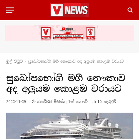
මුල් පිටු​ව
»
සුඛෝපභෝගි මගී නෞකාව අද අලුයම කොළඹ වරායට
සුඛෝපභෝගි මගී නෞකාව
අද අලුයම කොළඹ වරායට
2022-11-29
කියවීමට මිනිත්තු 1ක් ගතවේ.
10
නැරඹු​ම්