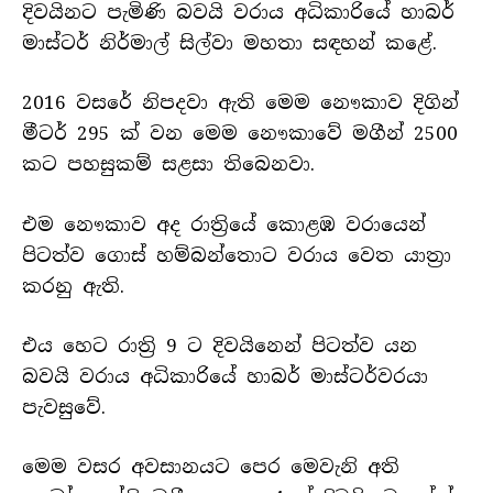
දිවයිනට පැමිණි බවයි වරාය අධිකාරියේ හාබර්
මාස්ටර් නිර්මාල් සිල්වා මහතා සඳහන් කළේ.
2016 වසරේ නිපදවා ඇති මෙම නෞකාව දිගින්
මීටර් 295 ක් වන මෙම නෞකාවේ මගීන් 2500
කට පහසුකම් සළසා තිබෙනවා.
එම නෞකාව අද රාත්‍රියේ කොළඹ වරායෙන්
පිටත්ව ගොස් හම්බන්තොට වරාය වෙත යාත්‍රා
කරනු ඇති.
එය හෙට රාත්‍රි 9 ට දිවයිනෙන් පිටත්ව යන
බවයි වරාය අධිකාරියේ හාබර් මාස්ටර්වරයා
පැවසුවේ.
මෙම වසර අවසානයට පෙර මෙවැනි අති