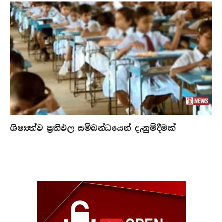
ශිෂ්‍යත්ව ප්‍රතිඵල සම්බන්ධයෙන් දැනුම්දීමක්