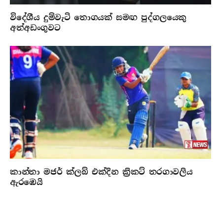
විදේශීය දුම්වැටි තොගයක් සමඟ පුද්ගලයෙකු
අත්අඩංගුවට
කාන්තා මජර් ක්ලබ් එක්දින ක්‍රිකට් තරගාවලිය
ඇරඹෙයි