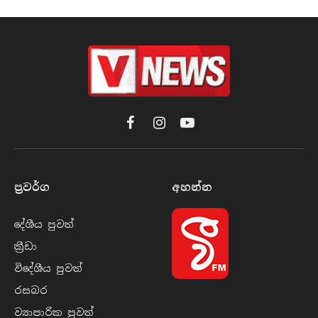
Facebook
Instagram
YouTube
ප්‍රවර්​ග
අහන්​න
දේශීය පුව​ත්
ක්‍රී​ඩා
විදේශීය පුව​ත්
රසබ​ර
ව්‍යාපාරික පුව​ත්