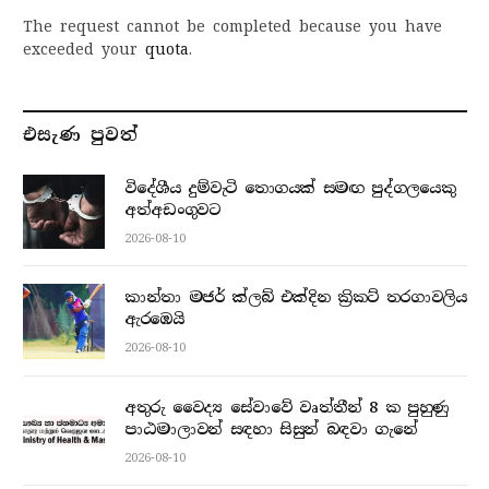
The request cannot be completed because you have
exceeded your
quota
.
එසැණ පුව​ත්
විදේශීය දුම්වැටි තොගයක් සමඟ පුද්ගලයෙකු
අත්අඩංගුවට
2026-08-10
කාන්තා මජර් ක්ලබ් එක්දින ක්‍රිකට් තරගාවලිය
ඇරඹෙයි
2026-08-10
අතුරු වෛද්‍ය සේවාවේ වෘත්තීන් 8 ක පුහුණු
පාඨමාලාවන් සඳහා සිසුන් බඳවා ගැනේ
2026-08-10