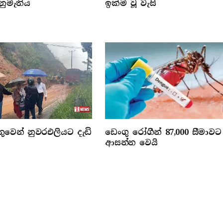
නුමැතිය
ඉක්ම වූ වැසි
වෙන් නුවරඑලියට දැඩි
ඩෙංගු රෝගීන් 87,000 සීමාවට
ආසන්න වෙයි