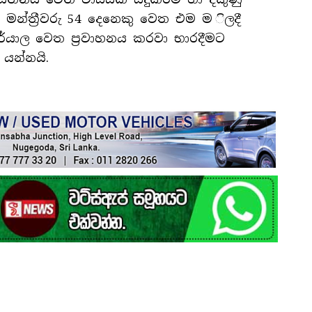
භා මන්ත්‍රීවරු 54 දෙනෙකු වෙත එම ම ිලදී
ාර්යාල වෙත ප්‍රවාහනය කරවා භාරදීමට
 යන්නයි.