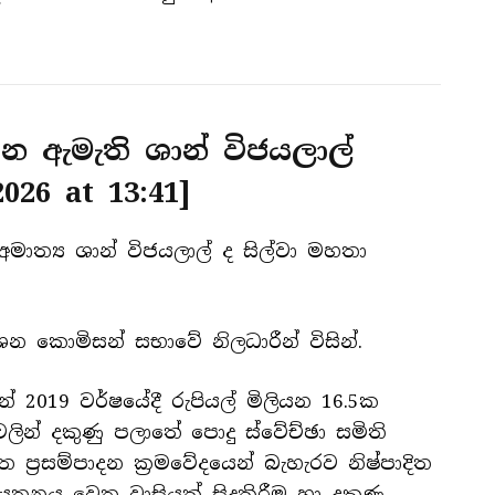
රධාන ඇමැති ශාන් විජයලාල්
2026 at 13:41
]
 අමාත්‍ය ශාන් විජයලාල් ද සිල්වා මහතා
න කොමිසන් සභාවේ නිලධාරීන් විසින්.
 2019 වර්ෂයේදී රුපියල් මිලියන 16.5ක
දනවලින් දකුණු පලාතේ පොදු ස්වේච්ඡා සමිති
 ප්‍රසම්පාදන ක්‍රමවේදයෙන් බැහැරව නිෂ්පාදිත
නය වෙත වාසියක් සිදුකිරීම හා දකුණු