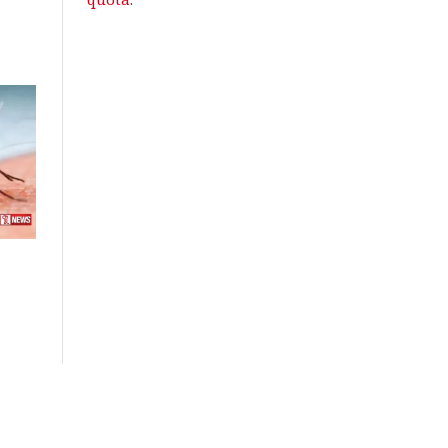
quota
.