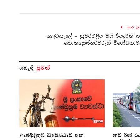
පෙර පු
තලවකැලේ – නුවරඑළිය බස් රියදුරන් 
කොන්දොස්තරවරුන් විරෝධතා
සබැ​ඳි
පුවත්
ආණ්ඩුක්‍රම ව්‍යවස්ථාව සහ
නව බස් රථ