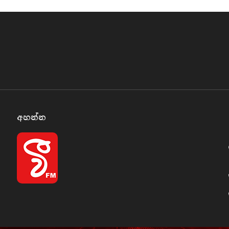
අහන්​න