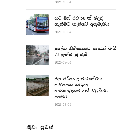
2026-08-04
නව බස් රථ 50 ක් මිලදී
ගැනීමට කැබිනට් අනුමැතිය
2026-08-04
ප්‍රදේශ කිහිපයකට හෙටත් මි.මී
75 ඉක්ම වූ වැසි
2026-08-04
ජල පිරිපහදු මධ්‍යස්ථාන
කිහිපයක කටයුතු
තාවකාලිකව අත් හිටුවීමට
පියවර
2026-08-04
ක්‍රීඩා පුවත්