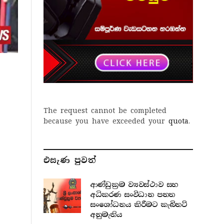
The request cannot be completed
because you have exceeded your
quota
.
එසැණ පුව​ත්
ආණ්ඩුක්‍රම ව්‍යවස්ථාව සහ
අධිකරණ සංවිධාන පනත
සංශෝධනය කිරීමට කැබිනට්
අනුමැතිය