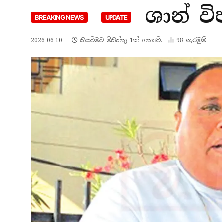
ශාන් විජ
BREAKING NEWS
UPDATE
2026-06-10
කියවීමට මිනිත්තු 1ක් ගතවේ.
98
නැරඹු​ම්