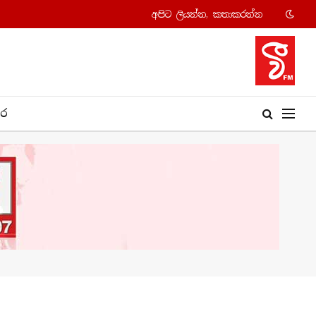
අපි​ට ලියන්න, කතාකරන්​න
​ර