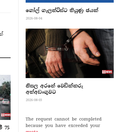
ගෝල් ගැලන්ට්ස්ට තියුණු ජයක්
2026-08-04
න්
නිසල අරනේ වෙඩික්කරු
අත්අඩංගුවට
2026-08-03
The request cannot be completed
because you have exceeded your
ී 75