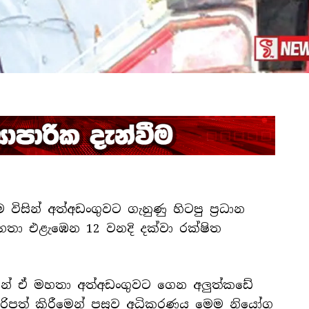
සින් අත්අඩංගුවට ගැනුණු හිටපු ප්‍රධාන
 මහතා එළැඹෙන 12 වනදි දක්වා රක්ෂිත
ිසින් ඒ මහතා අත්අඩංගුවට ගෙන අලුත්කඩේ
ඉදිරිපත් කිරීමෙන් පසුව අධිකරණය මෙම නියෝග