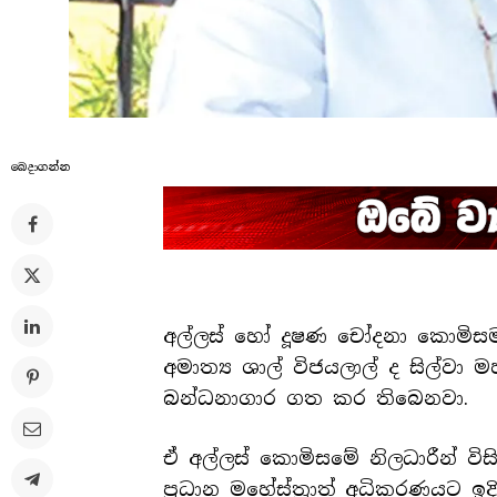
බෙදාගන්​න
අල්ලස් හෝ දූෂණ චෝදනා කොමිසම වි
අමාත්‍ය ශාල් විජයලාල් ද සිල්වා
බන්ධනාගාර ගත කර තිබෙනවා.
ඒ අල්ලස් කොමිසමේ නිලධාරීන් ව
ප්‍රධාන මහේස්ත්‍රාත් අධිකරණයට 