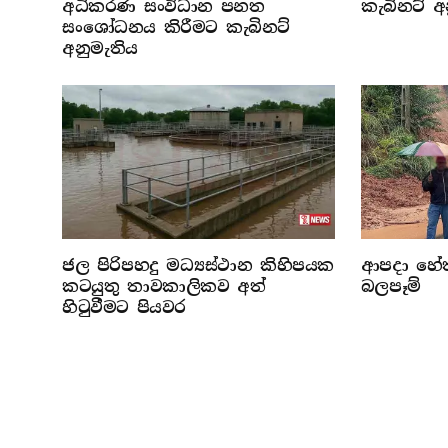
අධිකරණ සංවිධාන පනත
කැබිනට් අ
සංශෝධනය කිරීමට කැබිනට්
අනුමැතිය
ජල පිරිපහදු මධ්‍යස්ථාන කිහිපයක
ආපදා හේතු
කටයුතු තාවකාලිකව අත්
බලපෑම්
හිටුවීමට පියවර