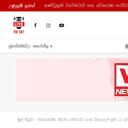
උණුසුම් පුව​ත්
Facebook
Instagram
YouTube
ම
බ්‍රහස්පතින්දා, අගෝස්තු 6
මුල් පිටු​ව
»
BREAKING NEWS UPDATE ශාන් විජයලාල් ජුනි 12 දක්ව