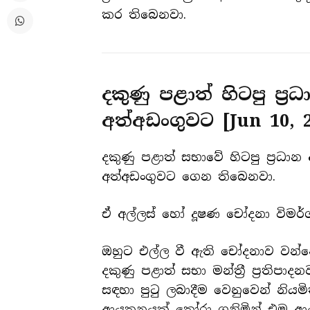
කර තිබෙනවා.
දකුණු පළාත් හිටපු ප්‍
අත්අඩංගුවට [
Jun 10, 
දකුණු පළාත් සභාවේ හිටපු ප්‍රධාන
අත්අඩංගුවට ගෙන තිබෙනවා.
ඒ අල්ලස් හෝ දූෂණ චෝදනා විමර්ශ
ඔහුට එල්ල වී ඇති චෝදනාව වන්නේ
දකුණු පළාත් සභා මන්ත්‍රී ප්‍රතිපා
සඳහා පුටු ලබාදීම වෙනුවෙන් නියමිත
ආයතනයක් තෝරා ගනිමින් එම ආයත