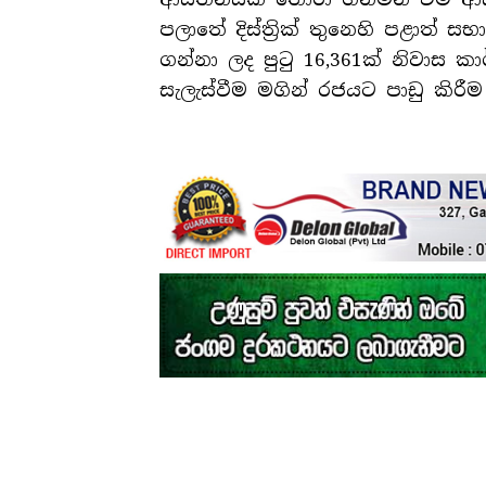
පලාතේ දිස්ත්‍රික් තුනෙහි පළාත් ස
ගන්නා ලද පුටු 16,361ක් නිවාස ක
සැලැස්වීම මගින් රජයට පාඩු කිරීම