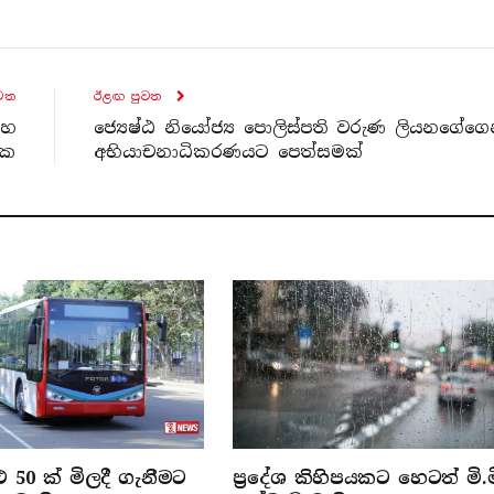
ව​ත
ඊළඟ පුව​ත
සහ
ජ්‍යෙෂ්ඨ නියෝජ්‍ය පොලිස්පති වරුණ ලියනගේගෙ
වක
අභියාචනාධිකරණයට පෙත්සමක්
 50 ක් මිලදී ගැනීමට
ප්‍රදේශ කිහිපයකට හෙටත් මි.ම