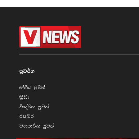
ප්‍රවර්​ග
දේශීය පුව​ත්
ක්‍රී​ඩා
විදේශීය පුව​ත්
රසබ​ර
ව්‍යාපාරික පුව​ත්