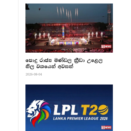
පොදු රාජ්‍ය මණ්ඩල ක්‍රීඩා උළෙල
නිල වශයෙන් අවසන්
2026-08-04