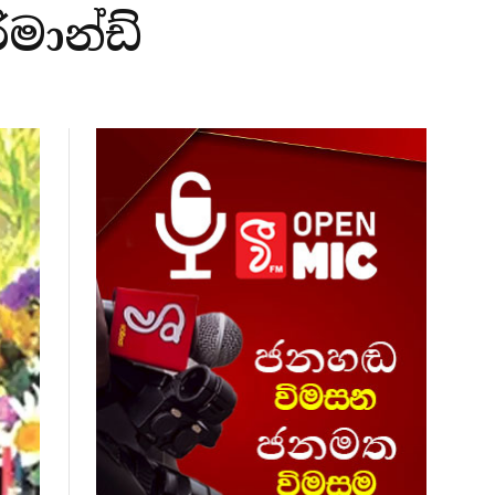
ිමාන්ඩ්