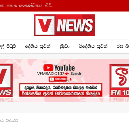
ආණ්ඩුක්‍රම ව්‍යවස්ථාව සහ අධිකරණ සංවිධාන පනත සංශෝධනය කිරීමට කැබිනට් අනුමැතිය
ුල් පිටුව
දේශීය පුව​ත්
ක්‍රී​ඩා
විදේශීය පුවත්
රස බ
ා රිමාන්ඩ්