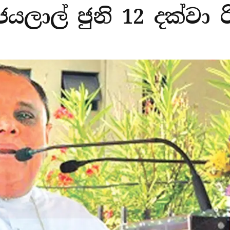
යලාල් ජුනි 12 දක්වා ර