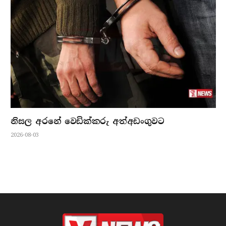
නිසල අරනේ වෙඩික්කරු අත්අඩංගුවට
2026-08-03