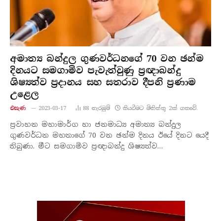
අමාත්‍ය බන්දුල ගුණවර්ධනගේ 70 වන ඡන්ම
දිනයට සමගාමිව පැවැත්වුණු ප්‍රඥාබන්දු
ශිෂ්‍යත්ව ප්‍රදානය සහ සතරාව දීපනි ප්‍රණාම
උළෙල
එසැණ
2023-03-17
88
නැරඹු​ම්
කියවීමට මිනිත්තු 2ක් ගතවේ.
ප්‍රවාහන මහාමාර්ග හා ජනමාධ්‍ය අමාත්‍ය බන්දුල
ගුණවර්ධන මහතාගේ 70 වන ඡන්ම දිනය ඊයේ දිනට යෙදී
තිබුණා. මීට සමගාමිව ප්‍රඥාබන්දු ශිෂ්‍යත්ව…