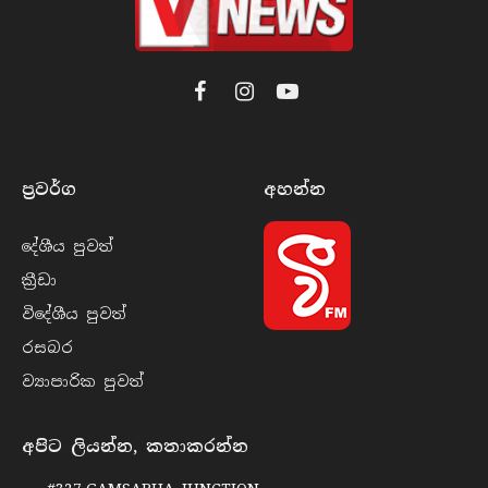
Facebook
Instagram
YouTube
ප්‍රවර්​ග
අහන්​න
දේශීය පුව​ත්
ක්‍රී​ඩා
විදේශීය පුව​ත්
රසබ​ර
ව්‍යාපාරික පුව​ත්
අපිට ලියන්න, කතාකරන්න