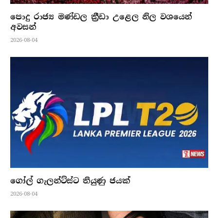
පොදු රාජ්‍ය මණ්ඩල ක්‍රීඩා උළෙල නිල වශයෙන්
අවසන්
2026-08-04
ගෝල් ගැලන්ට්ස්ට තියුණු ජයක්
2026-08-04