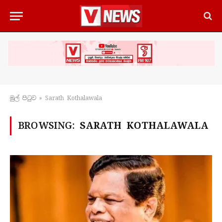
මුල් පිටු​ව
»
Sarath Kothalawala
BROWSING:
SARATH KOTHALAWALA