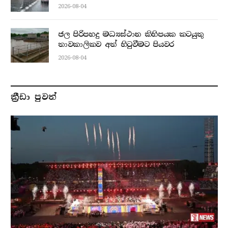
2026-08-04
ජල පිරිපහදු මධ්‍යස්ථාන කිහිපයක කටයුතු
තාවකාලිකව අත් හිටුවීමට පියවර
2026-08-04
ක්‍රීඩා පුවත්