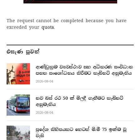
The request cannot be completed because you have
exceeded your
quota
.
එසැණ පුව​ත්
ආණ්ඩුක්‍රම ව්‍යවස්ථාව සහ අධිකරණ සංවිධාන
පනත සංශෝධනය කිරීමට කැබිනට් අනුමැතිය
2026-08-04
නව බස් රථ 50 ක් මිලදී ගැනීමට කැබිනට්
අනුමැතිය
2026-08-04
ප්‍රදේශ කිහිපයකට හෙටත් මි.මී 75 ඉක්ම වූ
වැසි