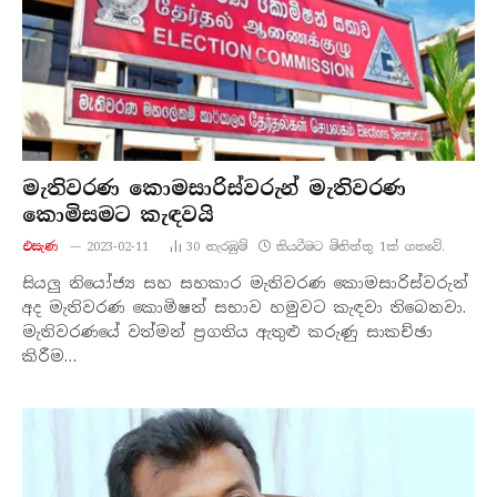
මැතිවරණ කොමසාරිස්වරුන් මැතිවරණ
කොමිසමට කැඳවයි
එසැණ
2023-02-11
30
නැරඹු​ම්
කියවීමට මිනිත්තු 1ක් ගතවේ.
සියලු නියෝජ්‍ය සහ සහකාර මැතිවරණ කොමසාරිස්වරුන්
අද මැතිවරණ කොමිෂන් සභාව හමුවට කැඳවා තිබෙනවා.
මැතිවරණයේ වත්මන් ප්‍රගතිය ඇතුළු කරුණු සාකච්ඡා
කිරීම…