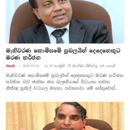
මැතිවරණ කොමිසමේ ප්‍රබලයින් දෙදෙනෙකුට
මරණ තර්ජන
එසැණ
2023-01-22
29
නැරඹු​ම්
කියවීමට මිනිත්තු 2ක් ගතවේ.
මැතිවරණ කොමිසමේ ප්‍රබලයින් දෙදෙනෙකුට මරණ තර්ජන
පවතින බව ජාතික ජන බලවේගයේ විධායක සභික
නීතීඥ සුනිල් වටගල මහතා පවසනවා. මේ හේතුවෙන්…