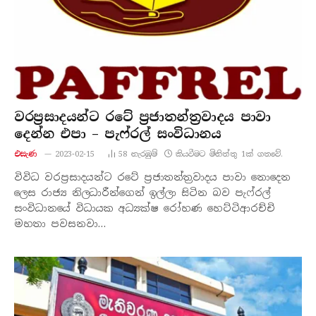
වරප්‍රසාදයන්ට රටේ ප්‍රජාතන්ත්‍රවාදය පාවා
දෙන්න එපා – පැෆ්රල් සංවිධානය
එසැණ
2023-02-15
58
නැරඹු​ම්
කියවීමට මිනිත්තු 1ක් ගතවේ.
විවිධ වරප්‍රසාදයන්ට රටේ ප්‍රජාතන්ත්‍රවාදය පාවා නොදෙන
ලෙස රාජ්‍ය නිලධාරීන්ගෙන් ඉල්ලා සිටින බව පැෆ්රල්
සංවිධානයේ විධායක අධ්‍යක්ෂ රෝහණ හෙට්ටිආරච්චි
මහතා පවසනවා…