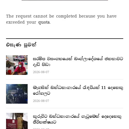
The request cannot be completed because you have
exceeded your
quota
.
එසැණ පුව​ත්
සරම්ප වසංගතයෙන් බංග්ලාදේශයේ ජනතාවට
දැඩි පිඩා
2026-08-07
මැගසින් බන්ධනාගාරයේ රැඳවියන් 11 දෙනෙකු
රෝහලට
2026-08-07
කුරුවිට බන්ධනාගාරයේ ගැටුමෙන් දෙදෙනෙකු
ජීවිතක්ෂයට