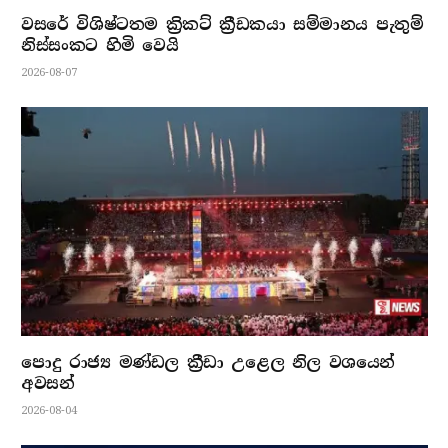
වසරේ විශිෂ්ටතම ක්‍රිකට් ක්‍රීඩකයා සම්මානය පැතුම්
නිස්සංකට හිමි වෙයි
2026-08-07
පොදු රාජ්‍ය මණ්ඩල ක්‍රීඩා උළෙල නිල වශයෙන්
අවසන්
2026-08-04