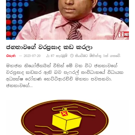
ජනතාවගේ වරප්‍රසාද කඩ කරලා
එසැණ
2023-07-20
87
නැරඹු​ම්
කියවීමට මිනිත්තු 1ක් ගතවේ.
මහජන නියෝජිතයින් විසින් මේ වන විට ජනතාවගේ
වරප්‍රසාද කඩකර ඇති බව පැෆරල් සංවිධානයේ විධායක
අධ්‍යක්ෂ රෝහණ හෙට්ටිආරච්චි මහතා පවසනවා.
ජනතාවගේ…