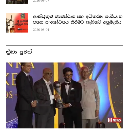
2026-08-07
ආණ්ඩුක්‍රම ව්‍යවස්ථාව සහ අධිකරණ සංවිධාන
පනත සංශෝධනය කිරීමට කැබිනට් අනුමැතිය
2026-08-04
ක්‍රීඩා පුවත්