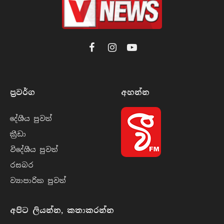
Facebook
Instagram
YouTube
ප්‍රවර්​ග
අහන්​න
දේශීය පුව​ත්
ක්‍රී​ඩා
විදේශීය පුව​ත්
රසබ​ර
ව්‍යාපාරික පුව​ත්
අපිට ලියන්න, කතාකරන්න