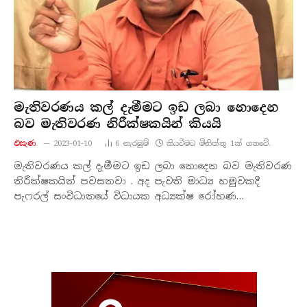
මැතිවරණය කල් දැමීමට ඉඩ ලබා නොදෙන
බව මැතිවරණ නිරීක්ෂකයින් කියයි
එසැණ
2023-01-10
6
නැරඹු​ම්
කියවීමට මිනිත්තු 1ක් ගතවේ.
මැතිවරණය කල් දැමීමට ඉඩ ලබා නොදෙන බව මැතිවරණ
නිරීක්ෂකයින් පවසනවා . අද පැවති මාධ්‍ය හමුවකදී
පැෆරල් සංවිධානයේ විධායක අධ්‍යක්ෂ රෝහණ…