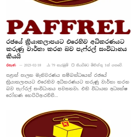
රජයේ ක්‍රියාකලාපයට එරෙහිව අධිකරණයට
කරුණු වාර්තා කරන බව පැෆ්රල් සංවිධානය
කියයි
එසැණ
2023-02-18
79
නැරඹු​ම්
කියවීමට මිනිත්තු 1ක් ගතවේ.
පළාත් පාලන මැතිවරණය සම්බන්ධයෙන් රජයේ
ක්‍රියාකලාපයට එරෙහිව අධිකරණයට කරුණු වාර්තා කරන
බව පැෆ්රල් සංවිධානය පවසනවා. එහි විධායක අධ්‍යක්ෂ
රෝහණ හෙට්ටිආරච්චි…