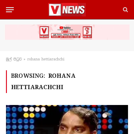
මුල් පිටු​ව
»
rohana hettiarachchi
BROWSING:
ROHANA
HETTIARACHCHI