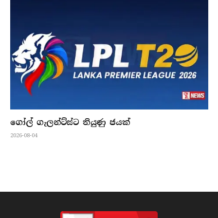
ගෝල් ගැලන්ට්ස්ට තියුණු ජයක්
2026-08-04