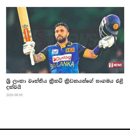
ශ්‍රි ලංකා වෘත්තිය ක්‍රිකට් ක්‍රිඩකයන්ගේ සංගමය එළි
දක්වයි
2026-08-09