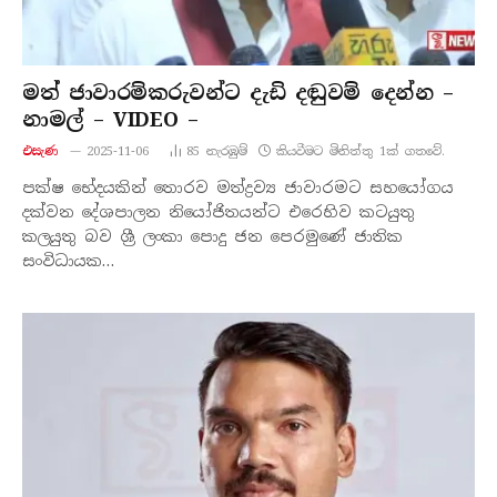
මත් ජාවාරම්කරුවන්ට දැඩි දඬුවම් දෙන්න –
නාමල් – VIDEO –
එසැණ
2025-11-06
85
නැරඹු​ම්
කියවීමට මිනිත්තු 1ක් ගතවේ.
පක්ෂ භේදයකින් තොරව මත්ද්‍රව්‍ය ජාවාරමට සහයෝගය
දක්වන දේශපාලන නියෝජිතයන්ට එරෙහිව කටයුතු
කලයුතු බව ශ්‍රී ලංකා පොදු ජන පෙරමුණේ ජාතික
සංවිධායක…