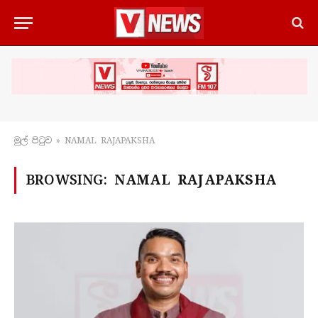
මුල් පිටු​ව
»
NAMAL RAJAPAKSHA
BROWSING:
NAMAL RAJAPAKSHA