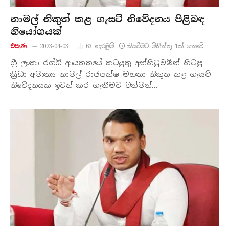
නාමල් නිකුත් කළ ගැසට් නිවේදනය පිළිබඳ
නියෝගයක්
එසැණ
2023-04-03
63
නැරඹු​ම්
කියවීමට මිනිත්තු 1ක් ගතවේ.
ශ්‍රී ලංකා රග්බි ආයතනයේ කටයුතු අත්හිටුවමින් හිටපු
ක්‍රීඩා අමාත්‍ය නාමල් රාජපක්ෂ මහතා නිකුත් කළ ගැසට්
නිවේදනයක් ඉවත් කර ගැනීමට වත්මන්…