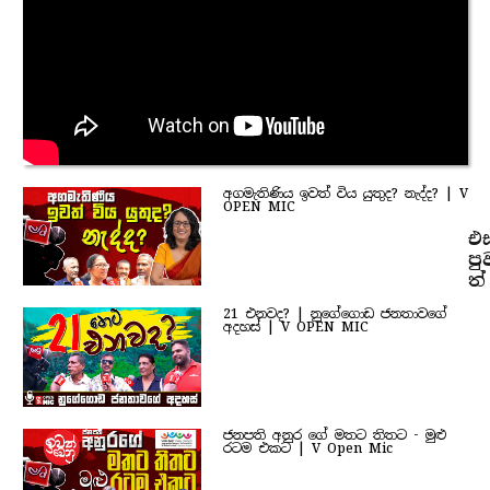
අගමැතිණිය ඉවත් විය යුතුද? නැද්ද? | V
OPEN MIC
එ
පු
ත්
21 එනවද? | නුගේගොඩ ජනතාවගේ
අදහස් | V OPEN MIC
ජනපති අනුර ගේ මතට තිතට - මුළු
රටම එකට | V Open Mic