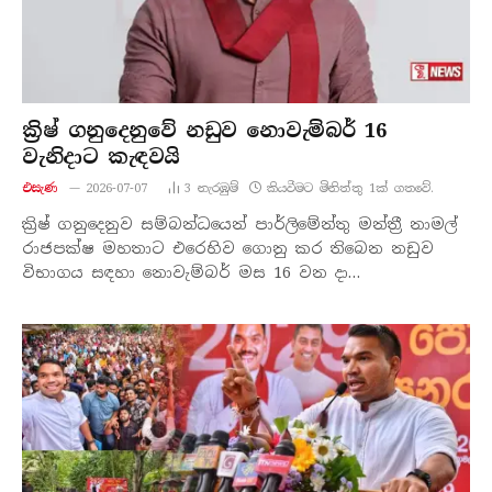
ක්‍රිෂ් ගනුදෙනුවේ නඩුව නොවැම්බර් 16
වැනිදාට කැඳවයි
එසැණ
2026-07-07
3
නැරඹු​ම්
කියවීමට මිනිත්තු 1ක් ගතවේ.
ක්‍රිෂ් ගනුදෙනුව සම්බන්ධයෙන් පාර්ලිමේන්තු මන්ත්‍රී නාමල්
රාජපක්ෂ මහතාට එරෙහිව ගොනු කර තිබෙන නඩුව
විභාගය සඳහා නොවැම්බර් මස 16 වන දා…