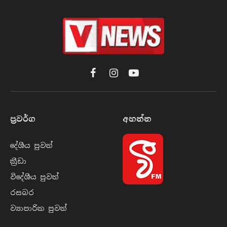
Facebook
Instagram
YouTube
ප්‍රවර්​ග
අහන්​න
දේශීය පුව​ත්
ක්‍රී​ඩා
විදේශීය පුව​ත්
රසබ​ර
ව්‍යාපාරික පුව​ත්