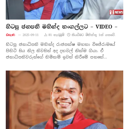
හිටපු ජනපති මහින්ද තංගල්ලට – VIDEO –
එසැණ
2025-09-11
81
නැරඹු​ම්
කියවීමට මිනිත්තු 1ක් ගතවේ.
හිටපු ජනාධිපති මහින්ද රාජපක්ෂ මහතා විජේරාමයේ
පිහිටි සිය නිල නිවසින් අද දහවල් නික්ම ගියා. ඒ
ජනාධිපතිවරුන්ගේ හිමිකම් ඉවත් කිරීමේ පනතේ…