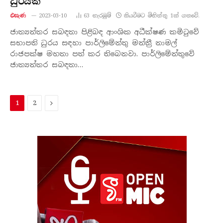
ධුරයක්
එසැණ
2023-03-10
63
නැරඹු​ම්
කියවීමට මිනිත්තු 1ක් ගතවේ.
ජාත්‍යන්තර සබඳතා පිළිබඳ ආංශික අධීක්ෂණ කමිටුවේ
සභාපති ධුරය සඳහා පාර්ලිමේන්තු මන්ත්‍රී නාමල්
රාජපක්ෂ මහතා පත් කර තිබෙනවා. පාර්ලිමේන්තුවේ
ජාත්‍යන්තර සබඳතා…
ඊළ​
1
2
ග