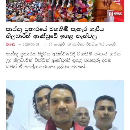
පාස්කු ප්‍රහාරයේ වගකීම් පැහැර හැරිය
නිලධාරීන් ආණ්ඩුවේ ඉහළ තැන්වල
එසැණ
2026-06-08
57
නැරඹු​ම්
කියවීමට මිනිත්තු 7ක් ගතවේ.
පාස්කු ප්‍රහාරය සිදුවන අවස්ථාවේදී වගකීම් පැහැර හරින
ලද නිලධාරීන් වත්මන් ආණ්ඩුවේ ඉහළ තනතුරු දරන
බවත් ඒ සියල්ල යටගසා යුද්ධය අවසන්…