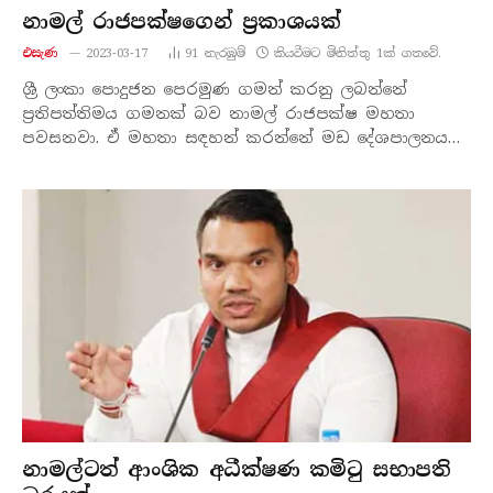
නාමල් රාජපක්ෂගෙන් ප්‍රකාශයක්
එසැණ
2023-03-17
91
නැරඹු​ම්
කියවීමට මිනිත්තු 1ක් ගතවේ.
ශ්‍රී ලංකා පොදුජන පෙරමුණ ගමන් කරනු ලබන්නේ
ප්‍රතිපත්තිමය ගමනක් බව නාමල් රාජපක්ෂ මහතා
පවසනවා. ඒ මහතා සඳහන් කරන්නේ මඩ දේශපාලනය…
නාමල්ටත් ආංශික අධීක්ෂණ කමිටු සභාපති