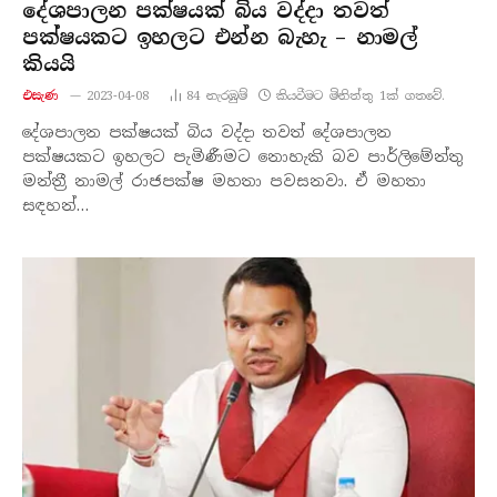
දේශපාලන පක්ෂයක් බිය වද්දා තවත්
පක්ෂයකට ඉහලට එන්න බැහැ – නාමල්
කියයි
එසැණ
2023-04-08
84
නැරඹු​ම්
කියවීමට මිනිත්තු 1ක් ගතවේ.
දේශපාලන පක්ෂයක් බිය වද්දා තවත් දේශපාලන
පක්ෂයකට ඉහලට පැමිණීමට නොහැකි බව පාර්ලිමේන්තු
මන්ත්‍රී නාමල් රාජපක්ෂ මහතා පවසනවා. ඒ මහතා
සඳහන්…