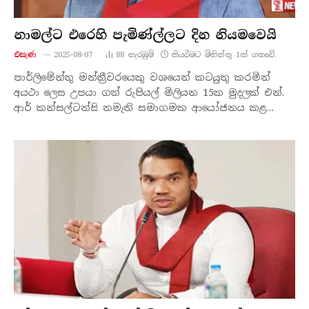
නාමල්ට එරෙහි පැමිණ්ල්ලට දින නියමවෙයි
එසැණ
2025-08-07
88
නැරඹු​ම්
කියවීමට මිනිත්තු 1ක් ගතවේ.
පාර්ලිමේන්තු මන්ත්‍රීවරයෙකු වශයෙන් කටයුතු කරමින්
අයථා ලෙස උපයා ගත් රුපියල් මිලියන 15ක මුදලක් එන්.
ආර් කන්සල්ටන්සි නමැති සමාගමක ආයෝජනය කළ…