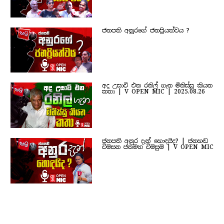
ජනපති අනුරගේ ජනප්‍රියත්වය ?
අද උසාවි එන රනිල් ගැන මිනිස්සු කියන
කතා | V OPEN MIC | 2025.08.26
ජනපති අනුර දැන් හොඳයිද? | ජනහඬ
විමසන ජනමත විමසුම | V OPEN MIC