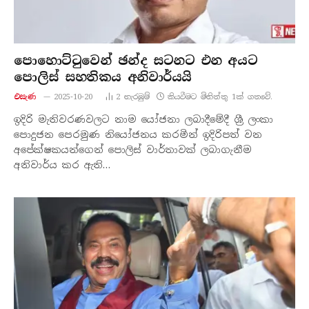
පොහොට්ටුවෙන් ඡන්ද සටනට එන අයට
පොලිස් සහතිකය අනිවාර්යයි
එසැණ
2025-10-20
2
නැරඹු​ම්
කියවීමට මිනිත්තු 1ක් ගතවේ.
ඉදිරි මැතිවරණවලට නාම යෝජනා ලබාදීමේදී ශ්‍රී ලංකා
පොදුජන පෙරමුණ නියෝජනය කරමින් ඉදිරිපත් වන
අපේක්ෂකයන්ගෙන් පොලිස් වාර්තාවක් ලබාගැනීම
අනිවාර්ය කර ඇති…