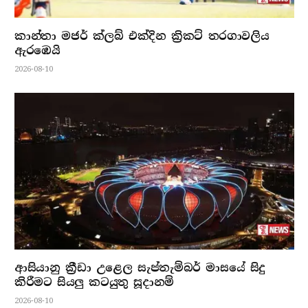
කාන්තා මජර් ක්ලබ් එක්දින ක්‍රිකට් තරගාවලිය
ඇරඹෙයි
2026-08-10
ආසියානු ක්‍රීඩා උළෙල සැප්තැම්බර් මාසයේ සිදු
කිරීමට සියලු කටයුතු සූදානම්
2026-08-10