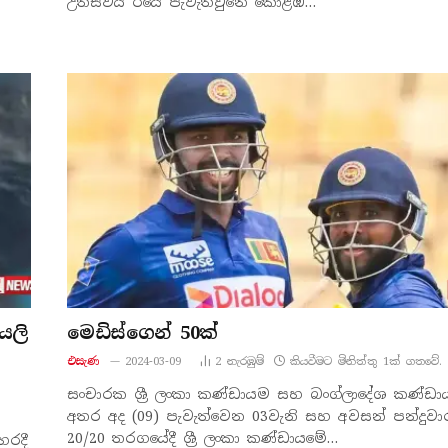
උත්සවය ඊයේ පැවැත්වුනේ කොළඹ…
යලි
මෙඩිස්ගෙන් 50ක්
එසැණ
2024-03-09
2
නැරඹු​ම්
කියවීමට මිනිත්තු 1ක් ගතවේ.
සංචාරක ශ්‍රී ලංකා කණ්ඩායම සහ බංග්ලාදේශ කණ්ඩ
අතර අද (09) පැවැත්වෙන 03වැනි සහ අවසන් පන්දුවා
20/20 තරගයේදී ශ්‍රී ලංකා කණ්ඩායමේ…
හරදී