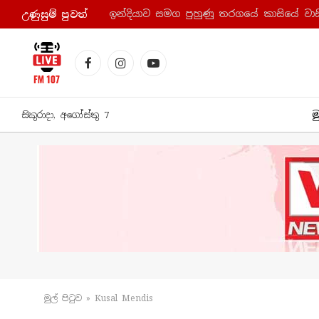
ඉන්දියාව සමග පුහුණු තරගයේ කාසියේ වාසි
උණුසුම් පුව​ත්
Facebook
Instagram
YouTube
ම
සිකුරාදා, අගෝස්තු 7
මුල් පිටු​ව
»
Kusal Mendis