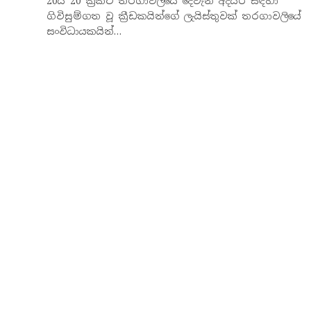
20යි 20 ක්‍රිකට් තරගාවලියේ දෙවැනි අදියර සඳහා
ගිවිසුම්ගත වූ ක්‍රීඩකයින්ගේ ලැයිස්තුවක් තරගාවලියේ
සංවිධායකයින්…