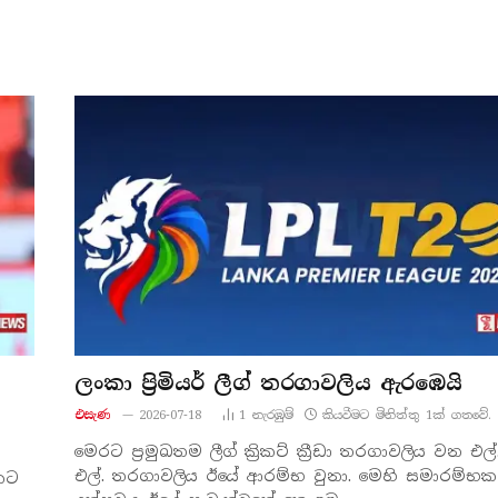
ලංකා ප්‍රිමියර් ලීග් තරගාවලිය ඇරඹෙයි
එසැණ
2026-07-18
1
නැරඹු​ම්
කියවීමට මිනිත්තු 1ක් ගතවේ.
මෙරට ප්‍රමුඛතම ලීග් ක්‍රිකට් ක්‍රීඩා තරගාවලිය වන එල්.
එල්. තරගාවලිය ඊයේ ආරම්භ වුනා. මෙහි සමාරම්භක
කට