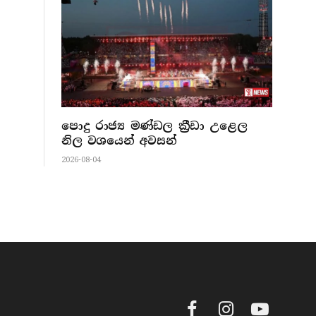
පොදු රාජ්‍ය මණ්ඩල ක්‍රීඩා උළෙල
නිල වශයෙන් අවසන්
2026-08-04
Facebook
Instagram
YouTube