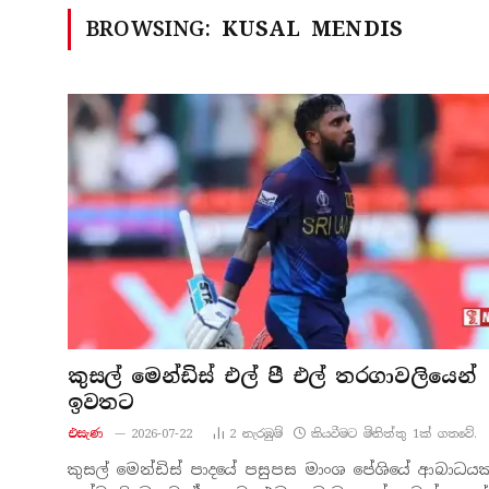
BROWSING:
KUSAL MENDIS
කුසල් මෙන්ඩිස් එල් පී එල් තරගාවලියෙන්
ඉවතට
එසැණ
2026-07-22
2
නැරඹු​ම්
කියවීමට මිනිත්තු 1ක් ගතවේ.
කුසල් මෙන්ඩිස් පාදයේ පසුපස මාංශ පේශියේ ආබාධය