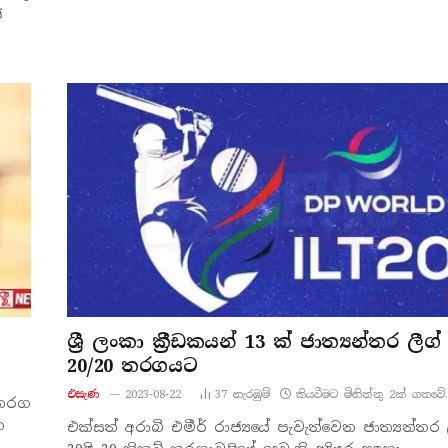
ජ
ශ්‍රී ලංකා ක්‍රීඩකයන් 13 ක් ජාත්‍යන්තර ලීග්
20/20 තරගයට
එසැණ
2023-08-22
37
නැරඹු​ම්
කියවීමට මිනිත්තු 2ක් ගතවේ.
 තරග
ක
එක්සත් අරාබි එමීර් රාජ්‍යයේ පැවැත්වෙන ජාත්‍යන්තර 