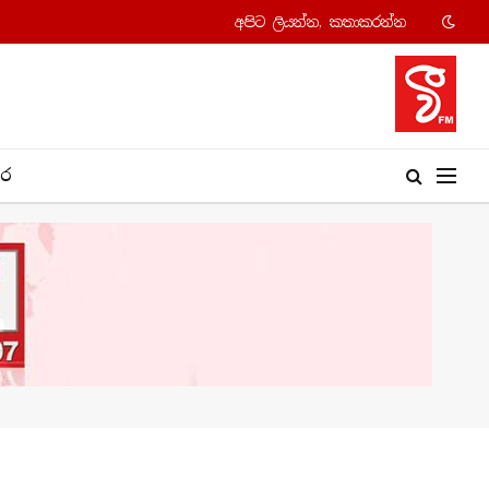
අපි​ට ලියන්න, කතාකරන්​න
​ර