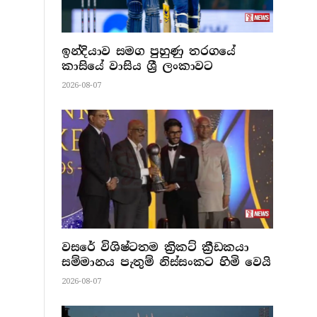
ඉන්දියාව සමග පුහුණු තරගයේ
කාසියේ වාසිය ශ්‍රී ලංකාවට
2026-08-07
වසරේ විශිෂ්ටතම ක්‍රිකට් ක්‍රීඩකයා
සම්මානය පැතුම් නිස්සංකට හිමි වෙයි
2026-08-07