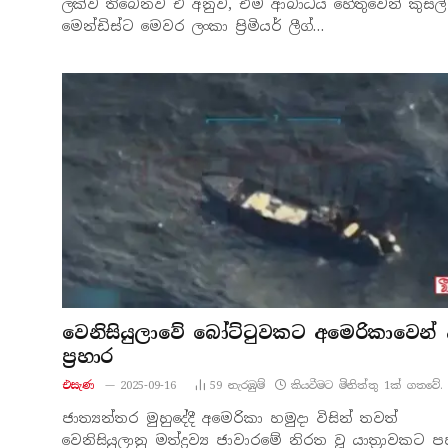
ලක්ව තිබෙනව ඒ අනුව, එම ආබාධය හේතුවෙන් කුසල්
මෙන්ඩිස්ට මෙවර ලංකා ප්‍රිමියර් ලීග්…
වෙනිසියුලාවේ බෝට්ටුවකට අමෙරිකාවෙන් 
ප්‍රහාර
එසැණ
2025-09-16
59
නැරඹු​ම්
කියවීමට මිනිත්තු 1ක් ගතවේ.
ජාත්‍යන්තර මුහුදේදී අමෙරිකා හමුදා විසින් තවත්
වෙනිසියුලානු මත්ද්‍රව්‍ය ජාවාරමේ නිරත වූ යාත්‍රාවකට ප