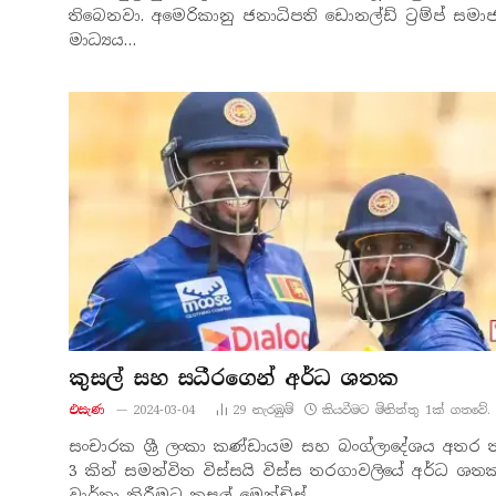
තිබෙනවා. අමෙරිකානු ජනාධිපති ඩොනල්ඩ් ට්‍රම්ප් සමා
මාධ්‍යය…
කුසල් සහ සධීරගෙන් අර්ධ ශතක
එසැණ
2024-03-04
29
නැරඹු​ම්
කියවීමට මිනිත්තු 1ක් ගතවේ.
සංචාරක ශ්‍රී ලංකා කණ්ඩායම සහ බංග්ලාදේශය අතර
3 කින් සමන්විත විස්සයි විස්ස තරගාවලියේ අර්ධ ශත
වාර්තා කිරීමට කුසල් මෙන්ඩිස්…