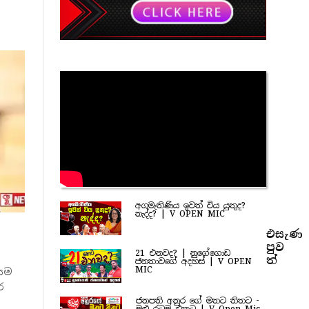
අගමැතිණිය ඉවත් විය යුතුද?
නැද්ද? | V OPEN MIC
එසැණ
පුව​
21 එනවද? | නුගේගොඩ
ත්
ජනතාවගේ අදහස් | V OPEN
MIC
ායම
ර
ජනපති අනුර ගේ මතට තිතට -