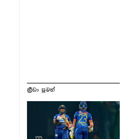
ක්‍රීඩා පුවත්