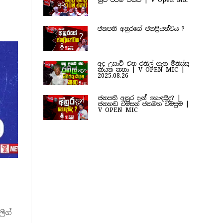
මුළු රටම එකට | V Open Mic
ජනපති අනුරගේ ජනප්‍රියත්වය ?
අද උසාවි එන රනිල් ගැන මිනිස්සු
කියන කතා | V OPEN MIC |
2025.08.26
ජනපති අනුර දැන් හොඳයිද? |
ජනහඬ විමසන ජනමත විමසුම |
V OPEN MIC
ලීග්