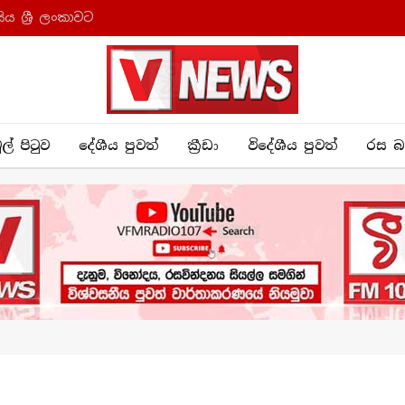
ය ශ්‍රී ලංකාවට
ුල් පිටුව
දේශීය පුව​ත්
ක්‍රී​ඩා
විදේශීය පුවත්
රස බ