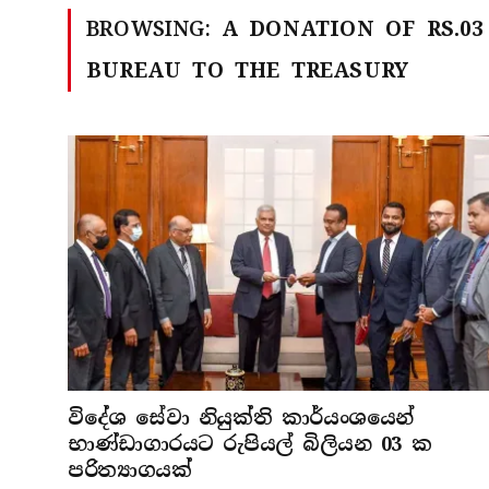
BROWSING:
A DONATION OF RS.0
BUREAU TO THE TREASURY
විදේශ සේවා නියුක්ති කාර්යංශයෙන්
භාණ්ඩාගාරයට රුපියල් බිලියන 03 ක
පරිත්‍යාගයක්