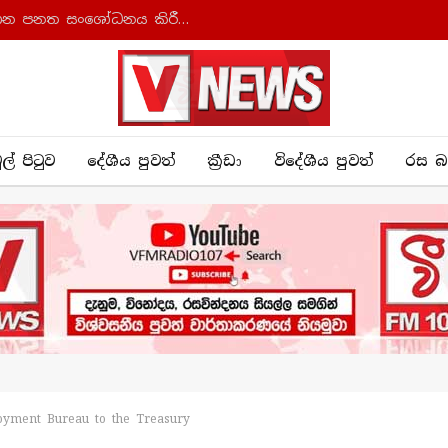
ආණ්ඩුක්‍රම ව්‍යවස්ථාව සහ අධිකරණ සංවිධාන පනත සංශෝධනය කිරීමට කැබිනට් අනුමැතිය
ුල් පිටුව
දේශීය පුව​ත්
ක්‍රී​ඩා
විදේශීය පුවත්
රස බ
loyment Bureau to the Treasury