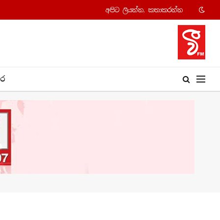
අපි​ට ලියන්න, කතාකරන්​න
​ර