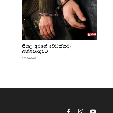
නිසල අරනේ වෙඩික්කරු
අත්අඩංගුවට
2026-08-03