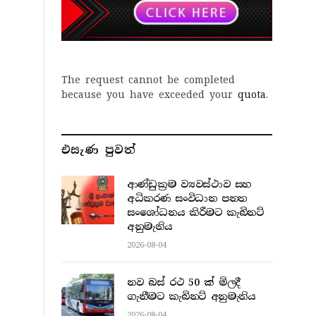
The request cannot be completed
because you have exceeded your
quota
.
එසැණ පුව​ත්
ආණ්ඩුක්‍රම ව්‍යවස්ථාව සහ
අධිකරණ සංවිධාන පනත
සංශෝධනය කිරීමට කැබිනට්
අනුමැතිය
2026-08-04
නව බස් රථ 50 ක් මිලදී
ගැනීමට කැබිනට් අනුමැතිය
2026-08-04