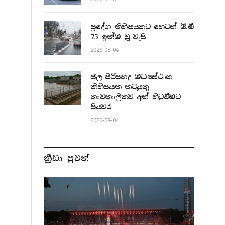
ප්‍රදේශ කිහිපයකට හෙටත් මි.මී
75 ඉක්ම වූ වැසි
2026-08-04
ජල පිරිපහදු මධ්‍යස්ථාන
කිහිපයක කටයුතු
තාවකාලිකව අත් හිටුවීමට
පියවර
2026-08-04
ක්‍රීඩා පුවත්