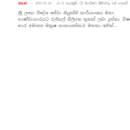
එසැණ
2023-01-24
51
නැරඹු​ම්
කියවීමට මිනිත්තු 1ක් ගතවේ.
ශ්‍රී ලංකා විදේශ සේවා නියුක්ති කාර්යාංශය මහා
භාණ්ඩාගාරයට රුපියල් බිලියන තුනක් ලබා දුන්නා. වි
භාර අමාත්‍ය මනූෂ නානායක්කාර මහතා අතින්…