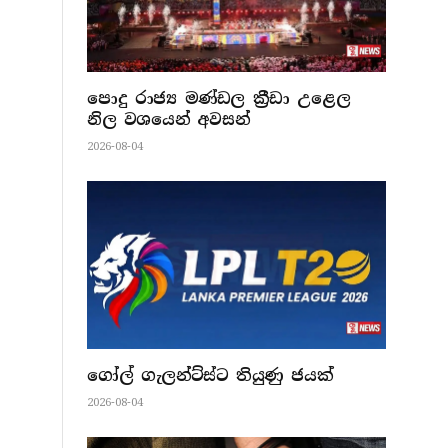
පොදු රාජ්‍ය මණ්ඩල ක්‍රීඩා උළෙල
නිල වශයෙන් අවසන්
2026-08-04
ගෝල් ගැලන්ට්ස්ට තියුණු ජයක්
2026-08-04