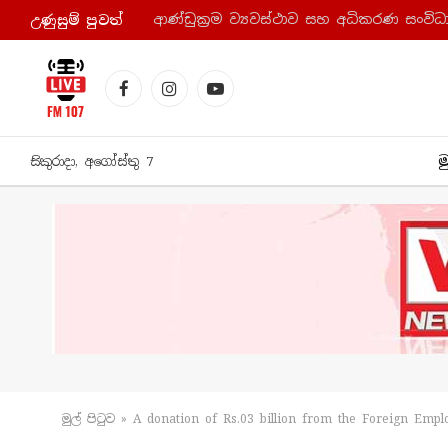
උණුසුම් පුව​ත්
Facebook
Instagram
YouTube
ම
සිකුරාදා, අගෝස්තු 7
මුල් පිටු​ව
»
A donation of Rs.03 billion from the Foreign Emp