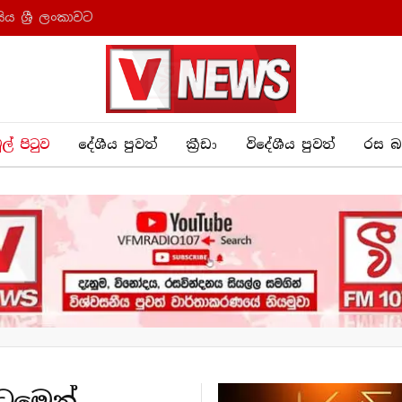
ය ශ්‍රී ලංකාවට
ුල් පිටුව
දේශීය පුව​ත්
ක්‍රී​ඩා
විදේශීය පුවත්
රස බ
ටුමෙන්