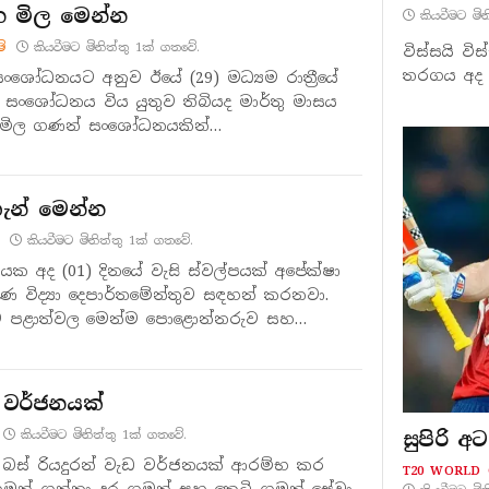
න මිල මෙන්න
කියවීමට මි
ම්
කියවීමට මිනිත්තු 1ක් ගතවේ.
විස්සයි ව
තරගය අද (0
ංශෝධනයට අනුව ඊයේ (29) මධ්‍යම රාත්‍රීයේ
 සංශෝධනය විය යුතුව තිබියද මාර්තු මාසය
 මිල ගණන් සංශෝධනයකින්…
තැන් මෙන්න
කියවීමට මිනිත්තු 1ක් ගතවේ.
ිපයක අද (01) දිනයේ වැසි ස්වල්පයක් අපේක්ෂා
 විද්‍යා දෙපාර්තමේන්තුව සඳහන් කරනවා.
 පළාත්වල මෙන්ම පොළොන්නරුව සහ
 වර්ජනයක්
කියවීමට මිනිත්තු 1ක් ගතවේ.
සුපිරි 
බස් රියදුරන් වැඩ වර්ජනයක් ආරම්භ කර
T20 WORLD 
මන් ගන්නා දුර ගමන් සහ කෙටි ගමන් සේවා