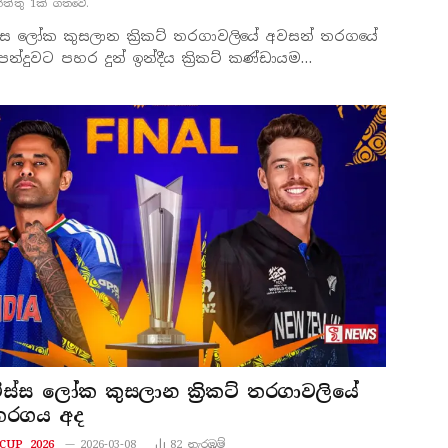
නිත්තු 1ක් ගතවේ.
ිස්ස ලෝක කුසලාන ක්‍රිකට් තරගාවලියේ අවසන් තරගයේ
න්දුවට පහර දුන් ඉන්දීය ක්‍රිකට් කණ්ඩායම…
 විස්ස ලෝක කුසලාන ක්‍රිකට් තරගාවලියේ
තරගය අද
CUP 2026
2026-03-08
82
නැරඹු​ම්