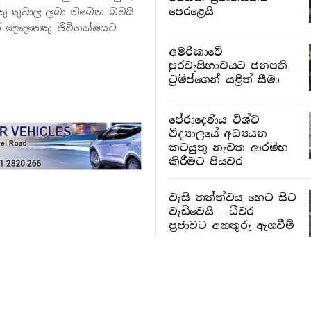
පෙරළෙයි
ෙකු තුවාල ලබා තිබෙන බවයි
් දෙදෙනෙකු ජීවිතක්ෂයට
අමරිකාවේ
පුරවැසිභාවයට ජනපති
ට්‍රම්ප්ගෙන් යළිත් සීමා
පේරාදෙණිය විශ්ව
විද්‍යාලයේ අධ්‍යයන
කටයුතු නැවත ආරම්භ
කිරීමට පියවර
වැසි තත්ත්වය හෙට සිට
වැඩිවෙයි – ධීවර
ප්‍රජාවට අනතුරු ඇගවීම්