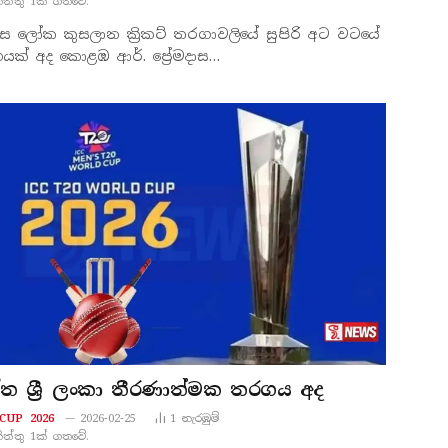
නිත්තු 1ක් ගතවේ.
ස්ස ලෝක කුසලාන ක්‍රිකට් තරගාවලියේ සුපිරි අට වටයේ
ක් අද කොළඹ ආර්. ප්‍රේමදාස…
ත ශ්‍රී ලංකා තීරණාත්මක තරගය අද
CUP 2026
2026-02-25
1
නැරඹු​ම්
නිත්තු 1ක් ගතවේ.