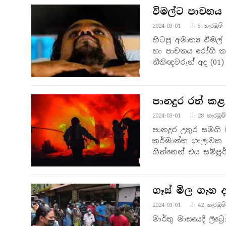
විමල්ට පාචනය
2024-03-01
5
නැරඹු​ම්
හිටපු අමාත්‍ය වි
හා පාචනය රෝගී ත
නීතිඥවරුන් අද (
පානදුර රත් කළ
2024-03-01
28
නැරඹු​ම්
පානදුර උතුර සමගි ම
කර්මාන්ත ශාලාවක ඊ
ගින්නෙන් එය සම්ප
සභාවේ…
ගෑස් මිල ගැන දැ
2024-03-01
42
නැරඹු​ම්
මාර්තු මාසයෙදී ලිට