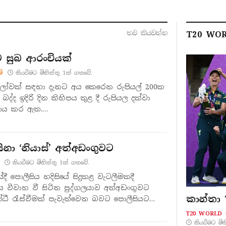
තව කියවන්​න
T20 WOR
 සුබ ආරංචියක්
ම්
කියවීමට මිනිත්තු 1ක් ගතවේ.
ෝවක් සඳහා දැනට අය කෙරෙන රුපියල් 200ක
්ද ඉදිරි දින කිහිපය තුළ දී රුපියල දක්වා
ණය කර ඇත.…
නා ‘නියාස්’ අත්අඩංගුවට
කියවීමට මිනිත්තු 1ක් ගතවේ.
යේදී පොලීසිය හදිසියේ සිදුකළ වැටලීමකදී
විවාහ වී සිටින පුද්ගලයාව අත්අඩංගුවට
කාන්තා 
ෝධී රැස්වීමක් පැවැත්වෙන බවට පොලීසියට
නුව වැටලීම සිදුකර…
T20 WORLD 
කියවීමට මි