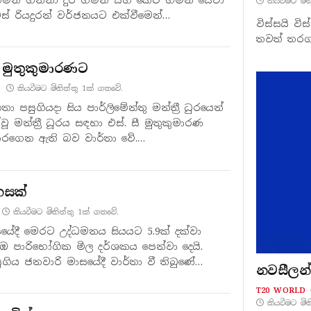
කියවීමට මි
ස් රියදුරන් වර්ජනයට එක්වීමෙන්…
විස්සයි වි
තවත් තරගය
ව මුතුකුමාරණට
කියවීමට මිනිත්තු 1ක් ගතවේ.
තා පසුගියදා සිය පාර්ලිමේන්තු මන්ත්‍රී ධුරයෙන්
්වූ මන්ත්‍රී ධූරය සඳහා එස්. සී මුතුකුමාරණ
රගෙන ඇති බව වාර්තා වේ.…
නසක්
කියවීමට මිනිත්තු 1ක් ගතවේ.
යේදී මෙරට උද්ධමනය සියයට 5.9ක් දක්වා
ඹ පාරිභෝගික මිල දර්ශකය පෙන්වා දෙයි.
ිය ජනවාරි මාසයේදී වාර්තා වී තිබුණේ…
නවසීලන්
T20 WORLD 
කියවීමට මි