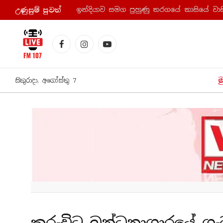
ඉන්දියාව සමග පුහුණු තරගයේ කාසියේ වාසි
උණුසුම් පුව​ත්
Facebook
Instagram
YouTube
ම
සිකුරාදා, අගෝස්තු 7
කුරුවිට බන්ධනාගාරයේ ගැ