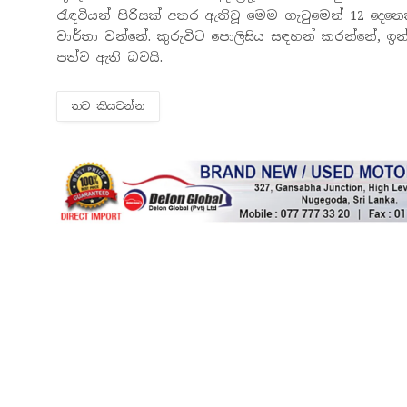
රැඳවියන් පිරිසක් අතර ඇතිවූ මෙම ගැටුමෙන් 12 දෙන
වාර්තා වන්නේ. කුරුවිට පොලිසිය සඳහන් කරන්නේ, ඉන
පත්ව ඇති බවයි.
තව කියවන්​න