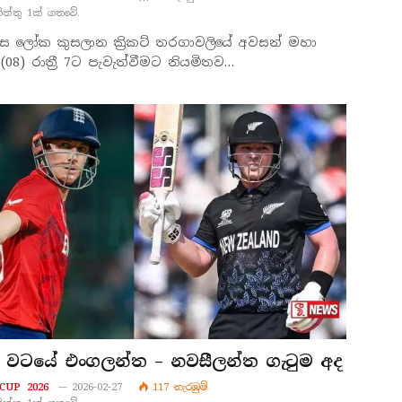
නිත්තු 1ක් ගතවේ.
ිස්ස ලෝක කුසලාන ක්‍රිකට් තරගාවලියේ අවසන් මහා
8) රාත්‍රී 7ට පැවැත්වීමට නියමිතව…
අට වටයේ එංගලන්ත – නවසීලන්ත ගැටුම අද
CUP 2026
2026-02-27
117
නැරඹු​ම්