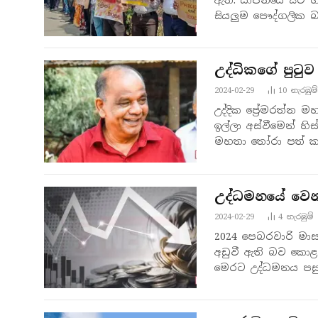
සියලුම පෞද්ගලික බ
උද්ධිකගේ පුටු
2024-02-29
10
නැරඹු​ම්
උද්දික ප්‍රේමරත්න මහ
ඉල්ලා අස්වීමෙන් හිස
මහතා තෝරා පත් ක
උද්ධමනයේ වෙ
2024-02-29
4
නැරඹු​ම්
2024 පෙබරවාරි මාස
අඩුවී ඇති බව කොළ
මෙරට උද්ධමනය පසුග