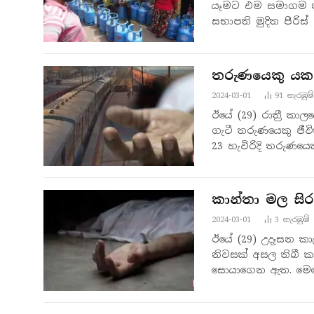
යෑමට එම සමාගම තී
සභාපති මුදිත පීරි
තරුණයෙකු යකඩ
2024-03-01
91
නැරඹු​ම්
ඊයේ (29) රාත්‍රී කා
ගැටී තරුණයෙකු ජී
23 හැවිරිදි තරුණය
කාන්තා මල සිර
2024-03-01
3
නැරඹු​ම්
ඊයේ (29) උදෑසන කා
නිවසක් අසල තිබී කා
සොයාගෙන ඇත. මෙල
ප්‍රදේශයේ පදිංචි…