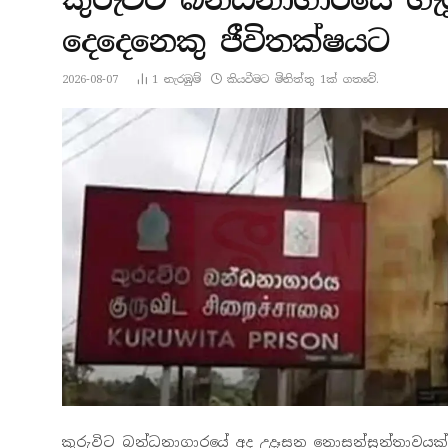
දෙදෙනෙකු ජීවිතක්ෂයට
2026-08-07
1
නැරඹු​ම්
කියවීමට මිනිත්තු 1ක් ගතවේ.
කුරුවිට බන්ධනාගාරයේ අද උදෑසන නොසන්සුන්තාවයක්