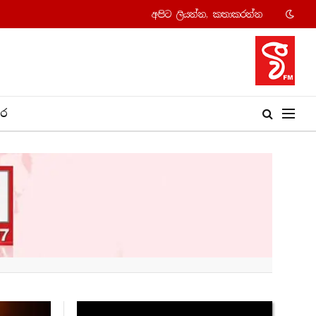
අපි​ට ලියන්න, කතාකරන්​න
​ර