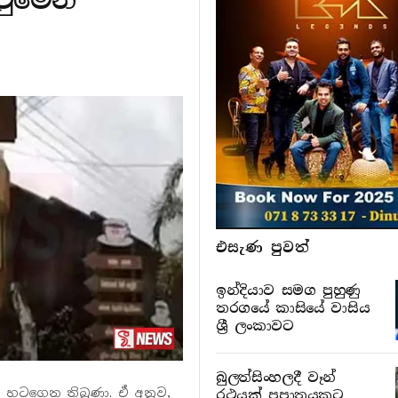
එසැණ පුව​ත්
ඉන්දියාව සමග පුහුණු
තරගයේ කාසියේ වාසිය
ශ්‍රී ලංකාවට
බුලත්සිංහලදී වෑන්
 හටගෙන තිබුණා. ඒ අනුව,
රථයක් ප්‍රපාතයකට