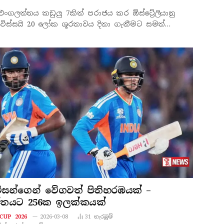
ංගලන්තය කඩුලු 7කින් පරාජය කර ඕස්ට්‍රේලියානු
වෝ විස්සයි 20 ලෝක ශූරතාවය දිනා ගැනීමට සමත්…
ම්සන්ගෙන් වේගවත් පිතිහරඹයක් –
්තයට 256ක ඉලක්කයක්
CUP 2026
2026-03-08
31
නැරඹු​ම්