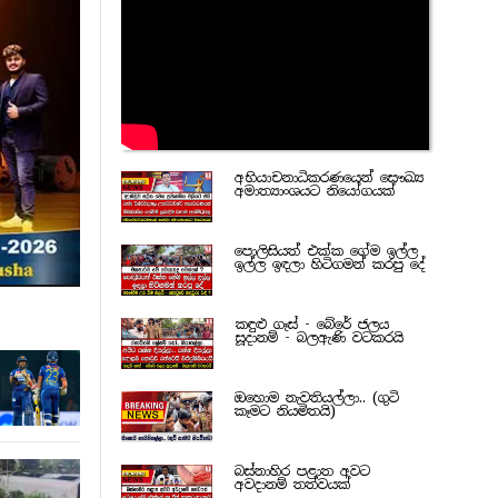
අභියාචනාධිකරණයෙන් සෞඛ්‍ය
අමාත්‍යාංශයට නියෝගයක්
පොලිසියත් එක්ක ගේම ඉල්ල
ඉල්ල ඉඳලා හිටිගමන් කරපු දේ
කඳුළු ගෑස් - බේරේ ජලය
සූදානම් - බලඇණි වටකරයි
ඔහොම නැවතියල්ලා.. (ගුටි
කෑමට නියමිතයි)
බස්නාහිර පළාත අවට
අවදානම් තත්වයක්