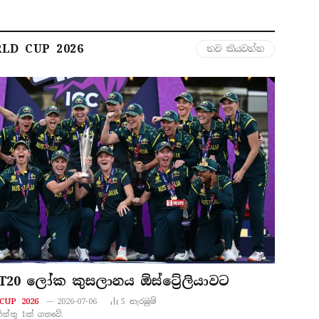
LD CUP 2026
තව කියවන්න
T20 ලෝක කුසලානය ඕස්ට්‍රේලියාවට
CUP 2026
2026-07-06
5
නැරඹු​ම්
නිත්තු 1ක් ගතවේ.