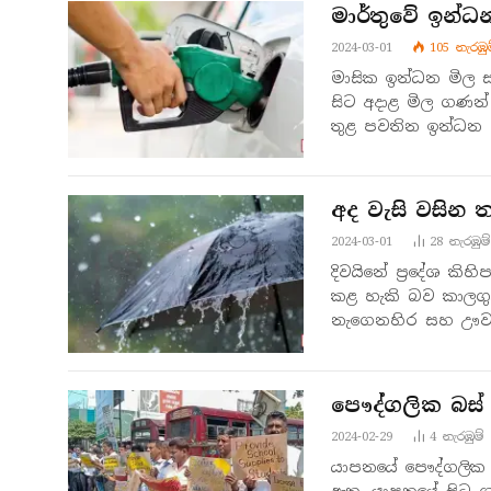
මාර්තුවේ ඉන්ධ
2024-03-01
105
නැරඹු​
මාසික ඉන්ධන මිල ස
සිට අදාළ මිල ගණන්
තුළ පවතින ඉන්ධන
අද වැසි වසින 
2024-03-01
28
නැරඹු​ම්
දිවයිනේ ප්‍රදේශ කිහ
කළ හැකි බව කාලගුණ
නැගෙනහිර සහ ඌව
මාතලේ…
පෞද්ගලික බස්
2024-02-29
4
නැරඹු​ම්
යාපනයේ පෞද්ගලික 
ඇත. යාපනයේ සිට ග