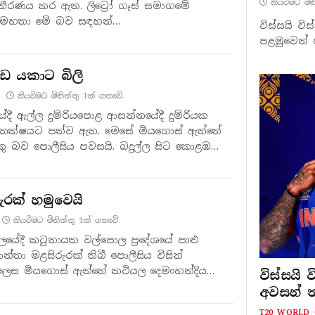
කියවීමට මි
රණය කර ඇත. ලිට්‍රෝ ගෑස් සමාගමේ
ස් මහතා මේ බව සඳහන්…
විස්සයි ව
පළමුවෙන් ප
 යකාට බිලි
කියවීමට මිනිත්තු 1ක් ගතවේ.
ලයේදී ඇල්ල දුම්රියපොළ ආසන්නයේදී දුම්රියක
විතක්ෂයට පත්ව ඇත. මෙසේ මියගොස් ඇත්තේ
ෙකු බව පොලීසිය පවසයි. බදුල්ල සිට කොළඹ…
ුරක් හමුවෙයි
කියවීමට මිනිත්තු 1ක් ගතවේ.
ලයේදී කටුනායක වල්පොල ප්‍රදේශයේ පාළු
න්තා මළසිරුරක් තිබී පොලීසිය විසින්
ෙස මියගොස් ඇත්තේ කටියල දෙමංහන්දිය
විස්සයි
අවසන් 
T20 WORLD 