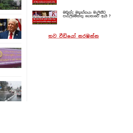
මහින්ද මහත්තයා මාලිනීව
පාර්ලිමේන්තු ගෙනාවේ ඇයි ?
තව වීඩියෝ නරඹන්න