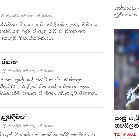
සත්කාරක එ
ක්‍රීඩිකා
කියවීමට මිනිත්තු 1ක් ගතවේ.
මල් විරවංශ මහතා හට මේ දිනවල උණ, වමනය
ත්ත්වයන් ඇති වී ඇති බව ඒ මහතාගේ
01) කොළඹ මහාධිකරණයට…
 ගින්න
කියවීමට මිනිත්තු 1ක් ගතවේ.
ාවත ප්‍රදේශයේ පිහිටි තීන්ත නිෂ්පාදන
යේ (29) රාත්‍රියේ ගින්නක් හටගෙන ඇත.
ූර්ණයෙන්ම විනාශ වී තිබේ. මොරටුව මහනගර
නුම්දීමක්
සංජු සැ
නවසීලන
කියවීමට මිනිත්තු 1ක් ගතවේ.
්‍රෝ ගෑස් මිල වෙනස් නොවන පරිදි පත්වාගෙන
T20 WORLD 