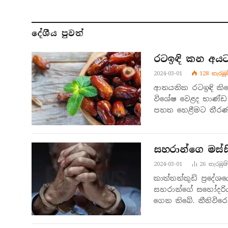
දේශීය පුව​ත්
රටඉඳි කන අයට
2024-03-01
128
නැරඹු​
ආනයනික රටඉඳි කිල
විශේෂ වෙළද භාණ්ඩ බද
පහත හෙළීමට තීර
සහරාන්ගෙ මස්සි
2024-03-01
26
නැරඹු​ම්
කාත්තන්කුඩි ප්‍රදේශ
සහරාන්ගේ සහෝදරිය 
ගෙන තිබේ. නීතිවිර
ලැබුණු තොරතුරක් අ