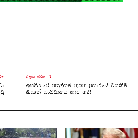
ව​ත
ඊළඟ පුව​ත
ටා
ඉන්දියාවේ පහල්ගම් ත්‍රස්ත ප්‍රහාරයේ වගකීම
ටු
ඔඍත්‍ සංවිධානය භාර ගනී