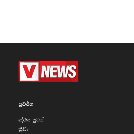
ප්‍රවර්​ග
දේශීය පුව​ත්
ක්‍රී​ඩා