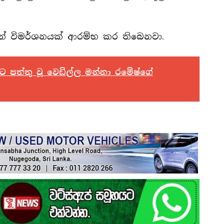
සින් විමර්ශනයක් ආරම්භ කර තිබෙනවා.
පත්තු වූ වෙඩිල්ල මන්නා රමේෂ්ගේ