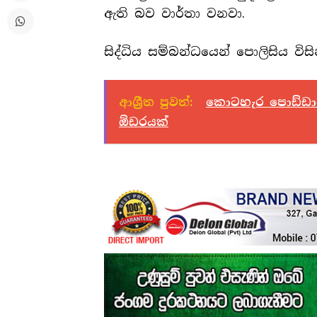
ඇති බව වාර්තා වනවා.
සිද්ධිය සම්බන්ධයෙන් පොලිසිය වි
ආශ්‍රීත පුවත්:
කොටහැර පොඩ්ඩාට 
ඕඩරයක්