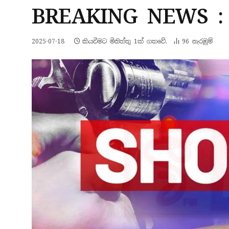
BREAKING NEWS : 
2025-07-18
කියවීමට මිනිත්තු 1ක් ගතවේ.
96
නැරඹු​ම්