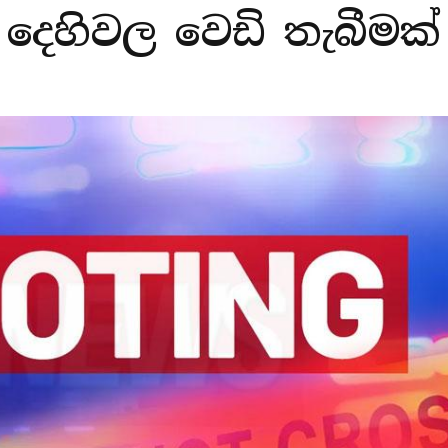
දෙහිවල වෙඩි තැබීමක්