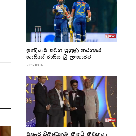
ඉන්දියාව සමග පුහුණු තරගයේ
කාසියේ වාසිය ශ්‍රී ලංකාවට
2026-08-07
වසරේ විශිෂ්ටතම ක්‍රිකට් ක්‍රීඩකයා