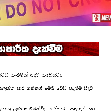
ෙඩි තැබීමක් සිදුව තිබෙනවා.
 ඉලක්ක කර ගනිමින් මෙම වෙඩි තැබීම සිදුව
ක් තුවාල ලබා කළුබෝවිල රෝහලට ඇතුළත් කර