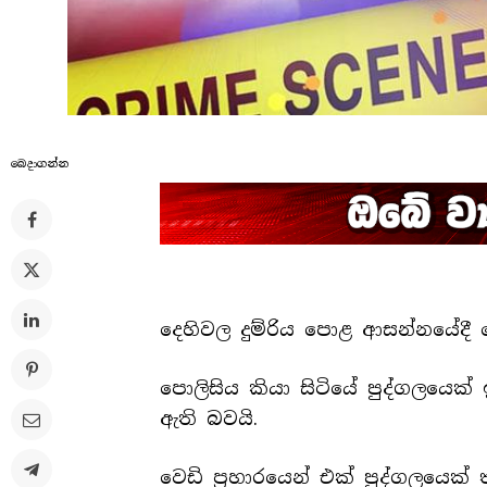
බෙදාගන්​න
දෙහිවල දුම්රිය පොළ ආසන්නයේදී ව
පොලිසිය කියා සිටියේ පුද්ගලයෙක්
ඇති බවයි.
වෙඩි ප්‍රහාරයෙන් එක් පුද්ගලයෙ