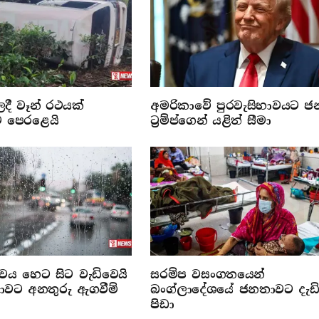
ලදී වෑන් රථයක්
අමරිකාවේ පුරවැසිභාවයට ජ
ට පෙරළෙයි
ට්‍රම්ප්ගෙන් යළිත් සීමා
්වය හෙට සිට වැඩිවෙයි
සරම්ප වසංගතයෙන්
රජාවට අනතුරු ඇගවීම්
බංග්ලාදේශයේ ජනතාවට දැඩ
පිඩා