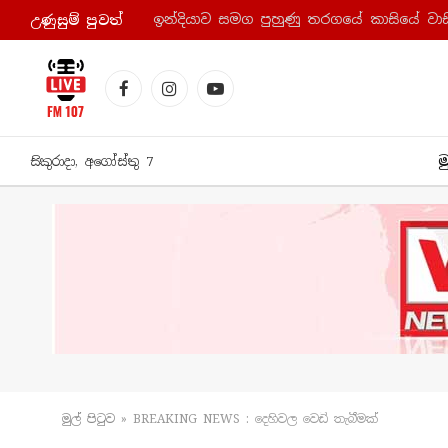
ඉන්දියාව සමග පුහුණු තරගයේ කාසියේ වාසි
උණුසුම් පුව​ත්
Facebook
Instagram
YouTube
ම
සිකුරාදා, අගෝස්තු 7
මුල් පිටු​ව
»
BREAKING NEWS : දෙහිවල වෙඩි තැබීමක්