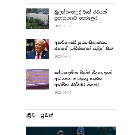
බුලත්සිංහලදී වෑන් රථයක්
ප්‍රපාතයකට පෙරළෙයි
2026-08-07
අමරිකාවේ පුරවැසිභාවයට
ජනපති ට්‍රම්ප්ගෙන් යළිත් සීමා
2026-08-07
පේරාදෙණිය විශ්ව විද්‍යාලයේ
අධ්‍යයන කටයුතු නැවත
ආරම්භ කිරීමට පියවර
2026-08-07
ක්‍රීඩා පුවත්