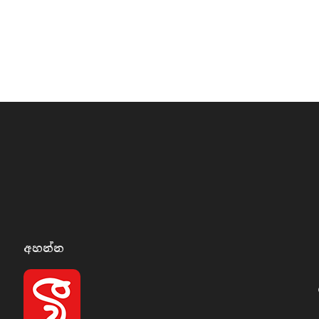
අහන්​න