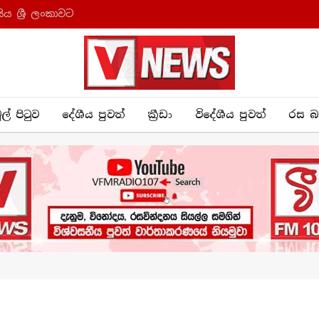
ය ශ්‍රී ලංකාවට
ුල් පිටුව
දේශීය පුව​ත්
ක්‍රී​ඩා
විදේශීය පුවත්
රස බ