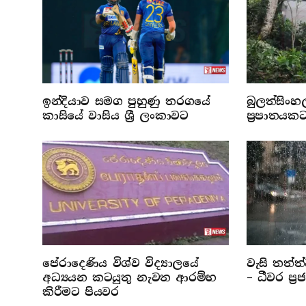
ඉන්දියාව සමග පුහුණු තරගයේ
බුලත්සිංහ
කාසියේ වාසිය ශ්‍රී ලංකාවට
ප්‍රපාතයක
පේරාදෙණිය විශ්ව විද්‍යාලයේ
වැසි තත්ත
අධ්‍යයන කටයුතු නැවත ආරම්භ
– ධීවර ප්‍
කිරීමට පියවර