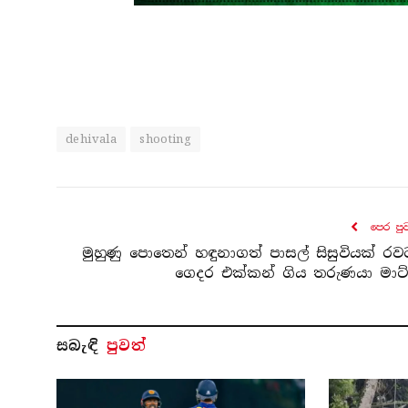
dehivala
shooting
පෙර පු
මුහුණු පොතෙන් හඳුනාගත් පාසල් සිසුවියක් රව
ගෙදර එක්කන් ගිය තරුණයා මාට්
සබැ​ඳි
පුවත්