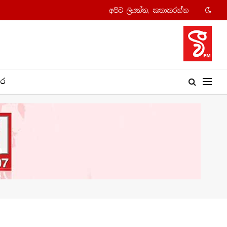
අපි​ට ලියන්න, කතාකරන්​න
​ර