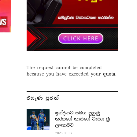
The request cannot be completed
because you have exceeded your
quota
.
එසැණ පුව​ත්
ඉන්දියාව සමග පුහුණු
තරගයේ කාසියේ වාසිය ශ්‍රී
ලංකාවට
2026-08-07