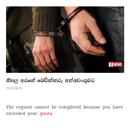
නිසල අරනේ වෙඩික්කරු අත්අඩංගුවට
2026-08-03
The request cannot be completed because you have
exceeded your
quota
.