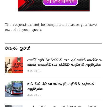
The request cannot be completed because you have
exceeded your
quota
.
එසැණ පුව​ත්
ආණ්ඩුක්‍රම ව්‍යවස්ථාව සහ අධිකරණ සංවිධාන
පනත සංශෝධනය කිරීමට කැබිනට් අනුමැතිය
2026-08-04
නව බස් රථ 50 ක් මිලදී ගැනීමට කැබිනට්
අනුමැතිය
2026-08-04