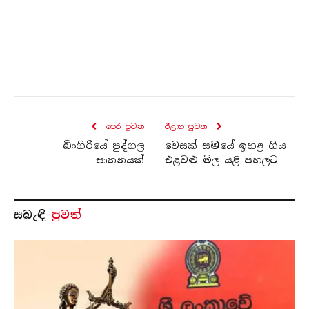
පෙර පුව​ත
ඊළඟ පුව​ත
බිංගිරියේ පුද්ගල
වෙසක් සමයේ ඉහළ ගිය
ඝාතනයක්
එළවළු මිල යළි පහලට
සබැ​ඳි
පුවත්