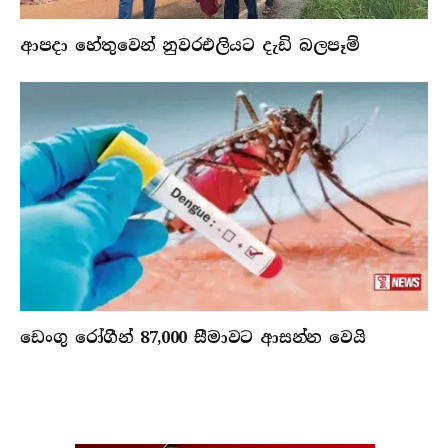
ආපදා හේතුවෙන් නුවරඑලියට දැඩි බලපෑම්
ඩෙංගු රෝගීන් 87,000 සීමාවට ආසන්න වෙයි