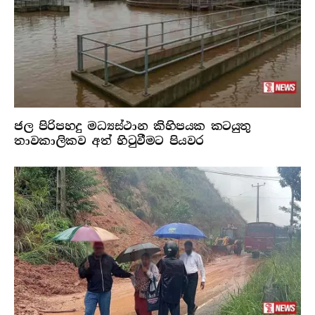
ජල පිරිපහදු මධ්‍යස්ථාන කිහිපයක කටයුතු
තාවකාලිකව අත් හිටුවීමට පියවර