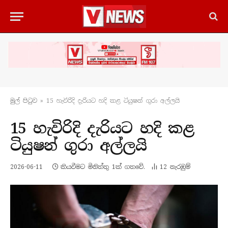
මුල් පිටු​ව
»
15 හැවිරිදි දැරියට හදි කළ ටියුෂන් ගුරා අල්ලයි
15 හැවිරිදි දැරියට හදි කළ
ටියුෂන් ගුරා අල්ලයි
2026-06-11
කියවීමට මිනිත්තු 1ක් ගතවේ.
12
නැරඹු​ම්