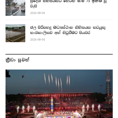
ප්‍රදේශ කිහිපයකට හෙටත් මි.මී 75 ඉක්ම වූ
වැසි
2026-08-04
ජල පිරිපහදු මධ්‍යස්ථාන කිහිපයක කටයුතු
තාවකාලිකව අත් හිටුවීමට පියවර
2026-08-04
ක්‍රීඩා පුවත්