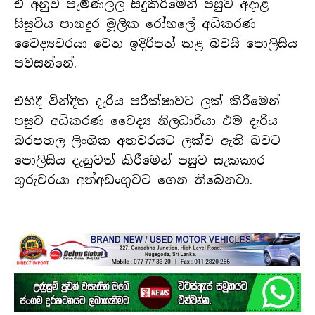
ඒ අනුව පැමිණිල්ල සිදුකිරීමෙන් පසුව අදාළ
සිසුවිය පානදුර මූලික රෝහලේ අධිකරණ
වෛද්‍යවරයා වෙත ඉදිරිපත් කළ බවයි පොලිසිය
පවසන්නේ.
එහිදී වින්දිත දැරිය පරීක්ෂාවට ලක් කිරීමෙන්
පසුව අධිකරණ වෛද්‍ය නිලධාරියා එම දැරිය
බරපතල ලිංගික අතවරයට ලක්ව ඇති බවට
පොලිසිය දැනුවත් කිරීමෙන් පසුව සැකකාර
ගුරුවරයා අත්අඩංගුවට ගෙන තිබෙනවා.