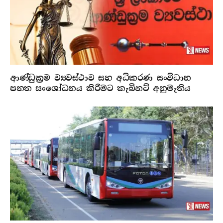
ආණ්ඩුක්‍රම ව්‍යවස්ථාව සහ අධිකරණ සංවිධාන
පනත සංශෝධනය කිරීමට කැබිනට් අනුමැතිය