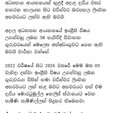
අධ්‍යපාන ආයතනයක් තුළදී අදාළ දැරිය වසර
හතරක කාලයක සිට වරින්වර බරපතල ලිංගික
අතවරයට ලක්ව ඇති බවයි.
අදාල අධ්‍යාපන ආයතනයේ ඉංග්‍රීසි විෂය
උගන්වනු ලබන 38 හැවිරිදි විවාහක
ගුරුවරයෙක් මෙලෙස අත්අඩංගුවට ගෙන ඇති
බවයි වාර්තා වන්නේ.
2022 වර්ෂයේ සිට 2026 වසරේ මෙම මස 03
වැනිදා දක්වා ඉංග්‍රීසි විෂය උගන්වනු ලබන
ගුරුවරයා විසින් තමා වරින්වර ලිංගික
අතරවයට ලක් කළ බවට අතවරයට පත් එම
දැරිය මොරටුමුල්ල පොලිස් ස්ථානයට වෙත
පැමිණි පැමිණිල්ලක් සිදුකර තිබෙනවා.