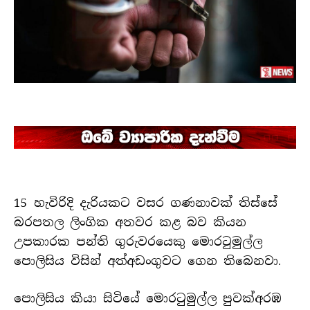
15 හැවිරිදි දැරියකට වසර ගණනාවක් තිස්සේ
බරපතල ලිංගික අතවර කළ බව කියන
උපකාරක පන්ති ගුරුවරයෙකු මොරටුමුල්ල
පොලිසිය විසින් අත්අඩංගුවට ගෙන තිබෙනවා.
පොලිසිය කියා සිටියේ මොරටුමුල්ල පුවක්අරඹ