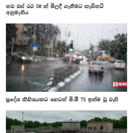
නව බස් රථ 50 ක් මිලදී ගැනීමට කැබිනට්
අනුමැතිය
ප්‍රදේශ කිහිපයකට හෙටත් මි.මී 75 ඉක්ම වූ වැසි