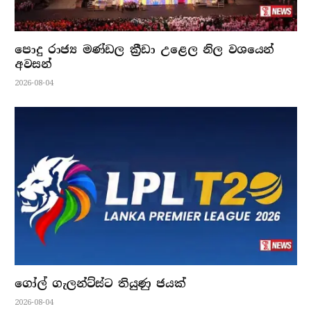
පොදු රාජ්‍ය මණ්ඩල ක්‍රීඩා උළෙල නිල වශයෙන්
අවසන්
2026-08-04
ගෝල් ගැලන්ට්ස්ට තියුණු ජයක්
2026-08-04