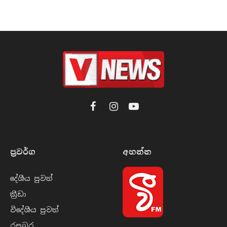
Facebook
Instagram
YouTube
ප්‍රවර්​ග
අහන්​න
දේශීය පුව​ත්
ක්‍රී​ඩා
විදේශීය පුව​ත්
රසබ​ර