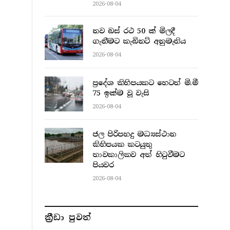
2026-08-04
නව බස් රථ 50 ක් මිලදී
ගැනීමට කැබිනට් අනුමැතිය
2026-08-04
ප්‍රදේශ කිහිපයකට හෙටත් මි.මී
75 ඉක්ම වූ වැසි
2026-08-04
ජල පිරිපහදු මධ්‍යස්ථාන
කිහිපයක කටයුතු
තාවකාලිකව අත් හිටුවීමට
පියවර
2026-08-04
ක්‍රීඩා පුවත්