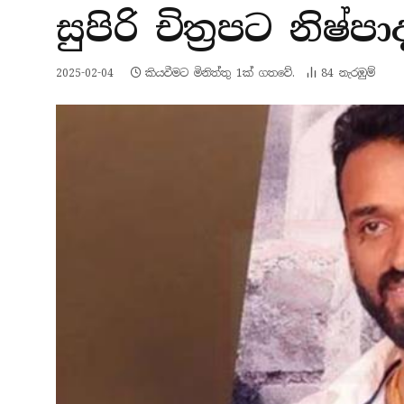
සුපිරි චිත්‍රපට නිෂ
2025-02-04
කියවීමට මිනිත්තු 1ක් ගතවේ.
84
නැරඹු​ම්