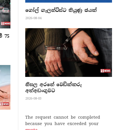
ගෝල් ගැලන්ට්ස්ට තියුණු ජයක්
2026-08-04
ී 75
නිසල අරනේ වෙඩික්කරු
අත්අඩංගුවට
2026-08-03
The request cannot be completed
because you have exceeded your