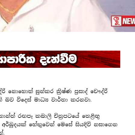
්රි නොහොත් සුන්කර ක්‍රිෂ්ණ ප්‍රසාද් චෞද්රි
ි බව විදෙස් මාධ්‍ය වාර්තා කරනවා.
ිනිකාන්ත් රඟපෑ කබාලි චිත්‍රපටයේ තෙළිඟු
ය අර්බුදයක් හේතුවෙන් මෙසේ සියදිවි නසාගෙන
ේ.