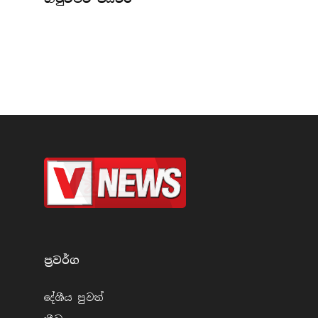
ප්‍රවර්​ග
දේශීය පුව​ත්