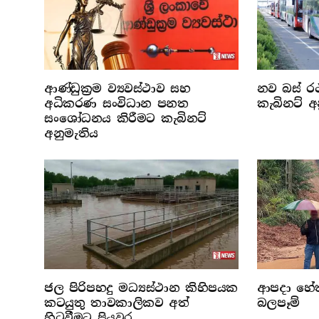
ආණ්ඩුක්‍රම ව්‍යවස්ථාව සහ
නව බස් රථ
අධිකරණ සංවිධාන පනත
කැබිනට් අ
සංශෝධනය කිරීමට කැබිනට්
අනුමැතිය
ජල පිරිපහදු මධ්‍යස්ථාන කිහිපයක
ආපදා හේතු
කටයුතු තාවකාලිකව අත්
බලපෑම්
හිටුවීමට පියවර