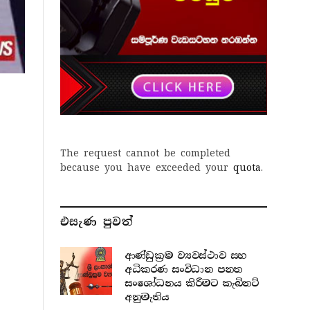
The request cannot be completed
because you have exceeded your
quota
.
එසැණ පුව​ත්
ආණ්ඩුක්‍රම ව්‍යවස්ථාව සහ
අධිකරණ සංවිධාන පනත
සංශෝධනය කිරීමට කැබිනට්
අනුමැතිය