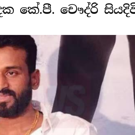
්පාදක කේ.පී. චෞද්රි සියද