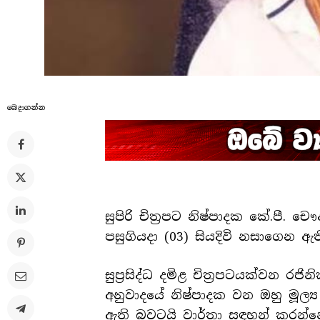
බෙදාගන්​න
සුපිරි චිත්‍රපට නිෂ්පාදක කේ.පී. චෞද
පසුගියදා (03) සියදිවි නසාගෙන ඇත
සුප්‍රසිද්ධ දමිළ චිත්‍රපටයක්වන රජ
අනුවාදයේ නිෂ්පාදක වන ඔහු මූල්‍
ඇති බවටයි වාර්තා සඳහන් කරන්න