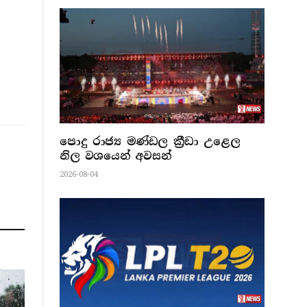
පොදු රාජ්‍ය මණ්ඩල ක්‍රීඩා උළෙල
නිල වශයෙන් අවසන්
2026-08-04