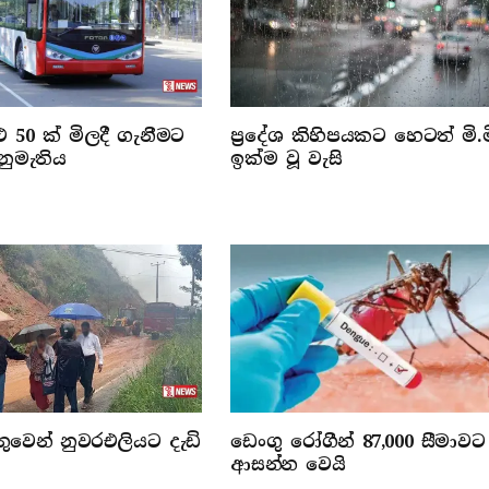
 50 ක් මිලදී ගැනීමට
ප්‍රදේශ කිහිපයකට හෙටත් මි.ම
නුමැතිය
ඉක්ම වූ වැසි
වෙන් නුවරඑලියට දැඩි
ඩෙංගු රෝගීන් 87,000 සීමාවට
ආසන්න වෙයි