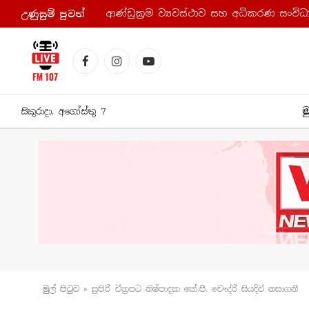
උණුසුම් පුව​ත්
Facebook
Instagram
YouTube
ම
සිකුරාදා, අගෝස්තු 7
මුල් පිටු​ව
»
සුපිරි චිත්‍රපට නිෂ්පාදක කේ.පී. චෞද්රි සියදිවි නසාගනී