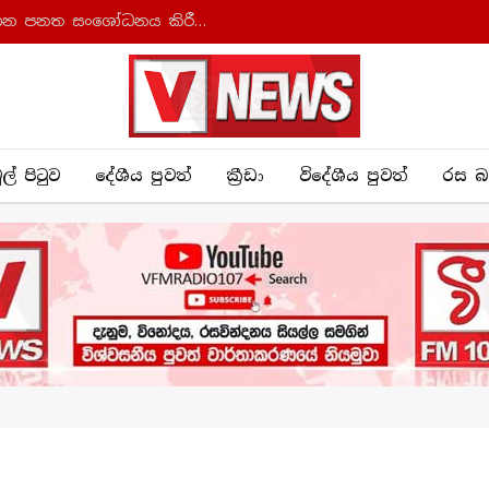
ආණ්ඩුක්‍රම ව්‍යවස්ථාව සහ අධිකරණ සංවිධාන පනත සංශෝධනය කිරීමට කැබිනට් අනුමැතිය
ුල් පිටුව
දේශීය පුව​ත්
ක්‍රී​ඩා
විදේශීය පුවත්
රස බ