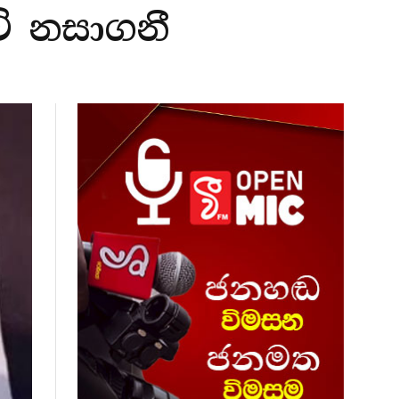
ිවි නසාගනී