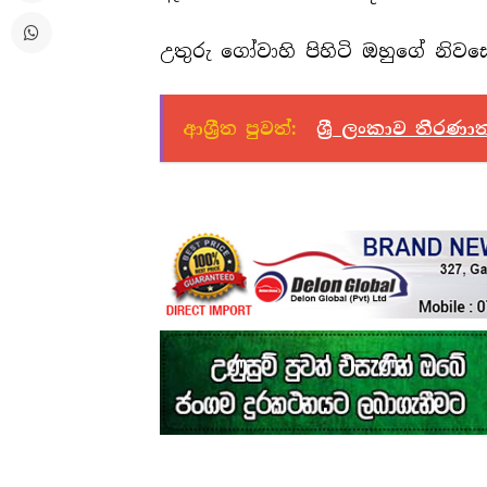
උතුරු ගෝවාහි පිහිටි ඔහුගේ නිවසේ
ආශ්‍රීත පුවත්:
ශ්‍රී ලංකාව තීරණ