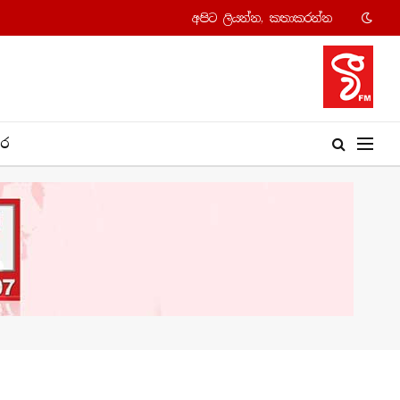
අපි​ට ලියන්න, කතාකරන්​න
​ර