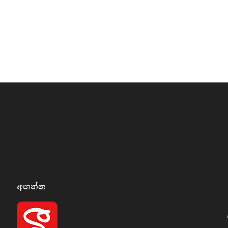
අහන්​න