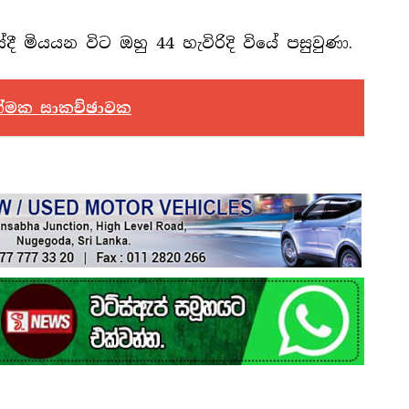
දී මියයන විට ඔහු 44 හැවිරිදි වියේ පසුවුණා.
ාත්මක සාකච්ඡාවක