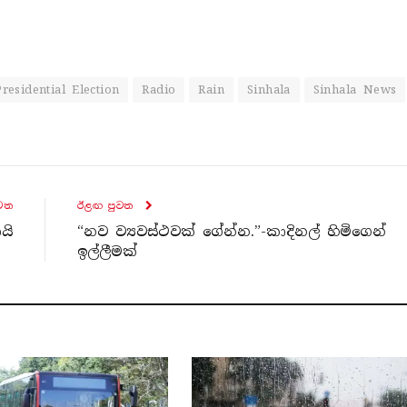
Presidential Election
Radio
Rain
Sinhala
Sinhala News
ව​ත
ඊළඟ පුව​ත
යි
“නව ව්‍යවස්ථවක් ගේන්න.”-කාදිනල් හිමිගෙන්
ඉල්ලීමක්