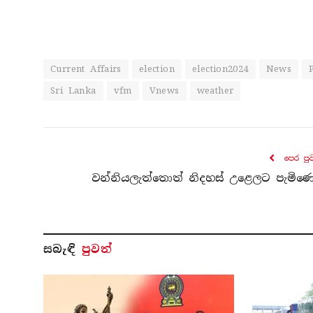
Current Affairs
election
election2024
News
Sri Lanka
vfm
Vnews
weather
පෙර පු
වන්නියලැත්තොත් නිදහස් උළෙලට පැමිණෙ
සබැ​ඳි
පුවත්