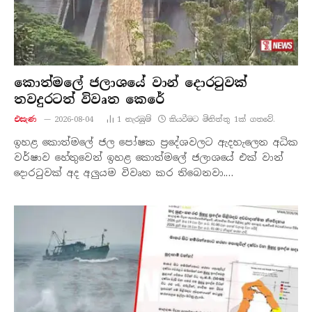
කොත්මලේ ජලාශයේ වාන් දොරටුවක්
තවදුරටත් විවෘත කෙරේ
එසැණ
2026-08-04
1
නැරඹු​ම්
කියවීමට මිනිත්තු 1ක් ගතවේ.
ඉහළ කොත්මලේ ජල පෝෂක ප්‍රදේශවලට ඇදහැලෙන අධික
වර්ෂාව හේතුවෙන් ඉහළ කොත්මලේ ජලාශයේ එක් වාන්
දොරටුවක් අද අලුයම විවෘත කර තිබෙනවා.…