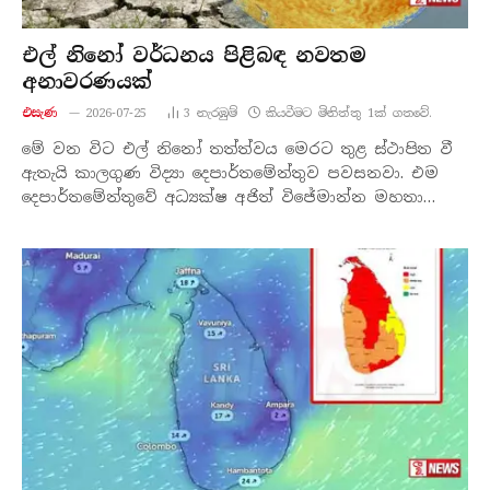
එල් නිනෝ වර්ධනය පිළිබඳ නවතම
අනාවරණයක්
එසැණ
2026-07-25
3
නැරඹු​ම්
කියවීමට මිනිත්තු 1ක් ගතවේ.
මේ වන විට එල් නිනෝ තත්ත්වය මෙරට තුළ ස්ථාපිත වී
ඇතැයි කාලගුණ විද්‍යා දෙපාර්තමේන්තුව පවසනවා. එම
දෙපාර්තමේන්තුවේ අධ්‍යක්ෂ අජිත් විජේමාන්න මහතා…