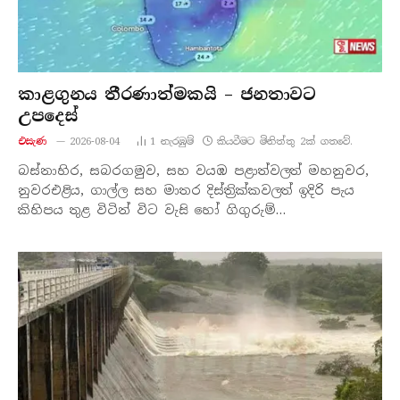
කාළගුනය තීරණාත්මකයි – ජනතාවට
උපදෙස්
එසැණ
2026-08-04
1
නැරඹු​ම්
කියවීමට මිනිත්තු 2ක් ගතවේ.
බස්නාහිර, සබරගමුව, සහ වයඹ පළාත්වලත් මහනුවර,
නුවරඑළිය, ගාල්ල සහ මාතර දිස්ත්‍රික්කවලත් ඉදිරි පැය
කිහිපය තුළ විටින් විට වැසි හෝ ගිගුරුම්…