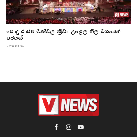
පොදු රාජ්‍ය මණ්ඩල ක්‍රීඩා උළෙල නිල වශයෙන්
අවසන්
2026-08-04
Facebook
Instagram
YouTube