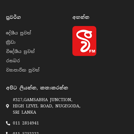
ප්‍රවර්​ග
අහන්​න
දේශීය පුව​ත්
ක්‍රී​ඩා
විදේශීය පුව​ත්
රසබ​ර
ව්‍යාපාරික පුව​ත්
අපිට ලියන්න, කතාකරන්න
#327,GAMSABHA JUNCTION,
HIGH LEVEL ROAD, NUGEGODA,
SRI LANKA
011 2814941
011 5752222