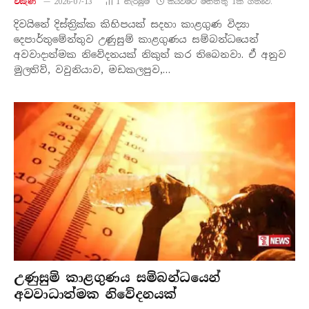
එසැණ
2026-07-13
1
නැරඹු​ම්
කියවීමට මිනිත්තු 1ක් ගතවේ.
දිවයිනේ දිස්ත්‍රික්ක කිහිපයක් සදහා කාළගුණ විද්‍යා
දෙපාර්තුමේන්තුව උණුසුම් කාළගුණය සම්බන්ධයෙන්
අවවාදාත්මක නිවේදනයක් නිකුත් කර තිබෙනවා. ඒ අනුව
මුලතිව්, වවුනියාව, මඩකලපුව,…
උණුසුම් කාළගුණය සම්බන්ධයෙන්
අවවාධාත්මක නිවේදනයක්