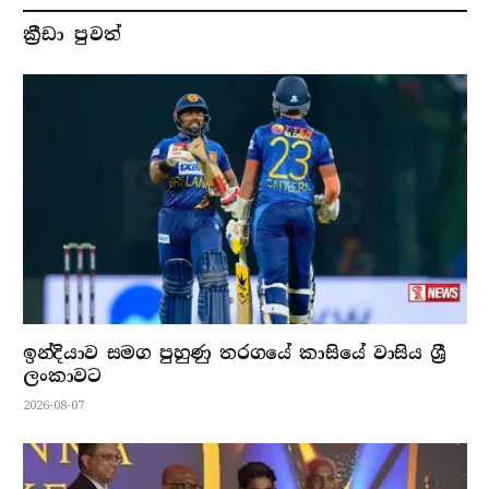
ක්‍රීඩා පුවත්
ඉන්දියාව සමග පුහුණු තරගයේ කාසියේ වාසිය ශ්‍රී
ලංකාවට
2026-08-07