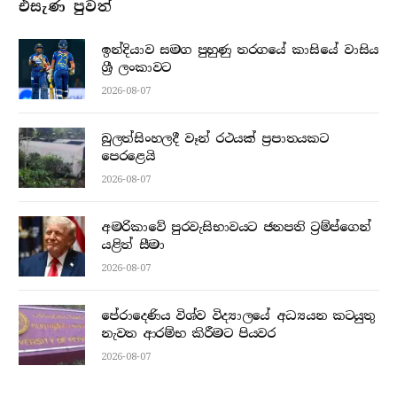
එසැණ පුව​ත්
ඉන්දියාව සමග පුහුණු තරගයේ කාසියේ වාසිය
ශ්‍රී ලංකාවට
2026-08-07
බුලත්සිංහලදී වෑන් රථයක් ප්‍රපාතයකට
පෙරළෙයි
2026-08-07
අමරිකාවේ පුරවැසිභාවයට ජනපති ට්‍රම්ප්ගෙන්
යළිත් සීමා
2026-08-07
පේරාදෙණිය විශ්ව විද්‍යාලයේ අධ්‍යයන කටයුතු
නැවත ආරම්භ කිරීමට පියවර
2026-08-07