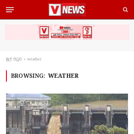
මුල් පිටු​ව
»
weather
BROWSING:
WEATHER