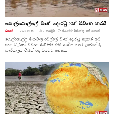
පොල්ගොල්ලේ වාන් දොරටු 2ක් විවෘත කරයි
එසැණ
2026-08-02
2
නැරඹු​ම්
කියවීමට මිනිත්තු 1ක් ගතවේ.
පොල්ගොල්ල මහවැලි වේල්ලේ වාන් දොරටු දෙකක් අඩි
දෙක බැගින් විවෘත කිරීමට එහි කාර්ය භාර ඉංජිනේරු
කාර්යාලය විසින් අද පියවර ගෙන…