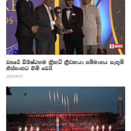
වසරේ විශිෂ්ටතම ක්‍රිකට් ක්‍රීඩකයා සම්මානය පැතුම්
නිස්සංකට හිමි වෙයි
2026-08-07