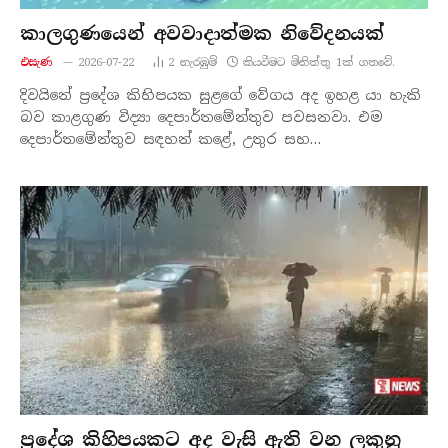
කාලගුණ‍යෙන් අවවාදාත්මක නිවේදනයක්
එසැණ
2026-07-22
2
නැරඹු​ම්
කියවීමට මිනිත්තු 1ක් ගතවේ.
දිවයිනේ ප්‍රදේශ කිහිපයක සුළගේ වේගය අද ඉහළ යා හැකි
බව කාළගුණ විද්‍යා දෙපාර්තමේන්තුව පවසනවා. එම
දෙපාර්තමේන්තුව සඳහන් කළේ, උතුර සහ…
ප්‍රදේශ කිහිපයකට අද වැසි ඇති වන ලකුනු