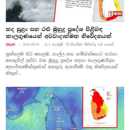
තද සුළං සහ රළු මුහුදු ප්‍රදේශ පිළිබඳ
කාලගුණයෙන් අවවාදාත්මක නිවේදනයක්
එසැණ
2026-08-04
5
නැරඹු​ම්
කියවීමට මිනිත්තු 1ක් ගතවේ.
පුත්තලම සිට කොළඹ, ගාල්ල සහ හම්බන්තොට හරහා
පොතුවිල් දක්වා වන මුහුදු ප්‍රදේශ සඳහා කාලගුණවිද්‍යා
දෙපාර්තමේන්තුවෙන් අනතුරු ඇඟවීමේ රතු නිවේදනයක්
නිකුත්…