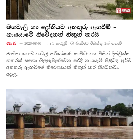
මහවැලි ගං ද්‍රෝනියට අනතුරු ඇගවීම් –
නායයාමේ නිවේදනත් නිකුත් කරයි
එසැණ
2026-08-03
1
නැරඹු​ම්
කියවීමට මිනිත්තු 2ක් ගතවේ.
ජාතික ගොඩනැගිලි පර්යේෂණ සංවිධානය විසින් දිස්ත්‍රික්ක
හතරක් සඳහා බලපැවැත්වෙන පරිදි නායයෑම් පිළිබඳ පූර්ව
අනතුරු ඇඟවීමේ නිවේදනයක් නිකුත් කර තිබෙනවා.
අදාළ…