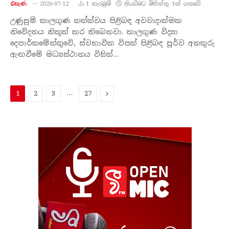
එසැණ
2026-07-12
1
නැරඹු​ම්
කියවීමට මිනිත්තු 1ක් ගතවේ.
උණුසුම් කාලගුණ තත්ත්වය පිළිබඳ අවවාදාත්මක
නිවේදනය නිකුත් කර තිබෙනවා. කාලගුණ විද්‍යා
දෙපාර්තමේන්තුවේ, ස්වභාවික විපත් පිළිබඳ පූර්ව අනතුරු
ඇඟවීමේ මධ්‍යස්ථානය විසින්…
…
ඊළ​
1
2
3
27
ග