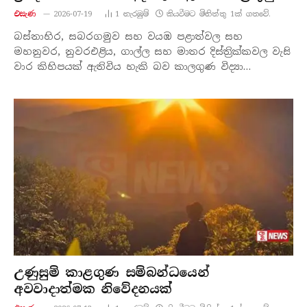
එසැණ
2026-07-19
1
නැරඹු​ම්
කියවීමට මිනිත්තු 1ක් ගතවේ.
බස්නාහිර, සබරගමුව සහ වයඹ පළාත්වල සහ
මහනුවර, නුවරඑළිය, ගාල්ල සහ මාතර දිස්ත්‍රික්කවල වැසි
වාර කිහිපයක් ඇතිවිය හැකි බව කාලගුණ විද්‍යා…
උණුසුම් කාළගුණ සම්බන්ධයෙන්
අවවාදාත්මක නිවේදනයක්