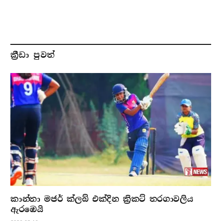
ක්‍රීඩා පුවත්
කාන්තා මජර් ක්ලබ් එක්දින ක්‍රිකට් තරගාවලිය
ඇරඹෙයි