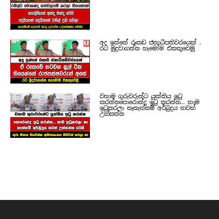
අද ඉන්නේ රූකඩ ජනාධිපතිවරයෙක් ,
රට මුදවාගන්න හැමෝම එකතුවෙමු
වහාම ගුරුවරුන්ට යුක්තිය ඉටු
කරන්නපොරොන්දු ඉටු කරන්න... තාම
ඉටුකරලා නෑනැත්නම් අර්බුදය තවත්
උත්සන්න