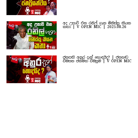
අද උසාවි එන රනිල් ගැන මිනිස්සු කියන
කතා | V OPEN MIC | 2025.08.26
ජනපති අනුර දැන් හොඳයිද? | ජනහඬ
විමසන ජනමත විමසුම | V OPEN MIC