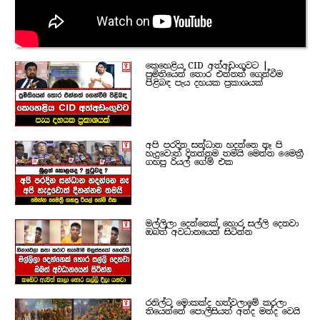
කෙහෙළිය CID අත්අඩංගුවට |
ප්‍රමිතියෙන් තොර එන්නත් ගෙන්වීම
පිළිබඳ පැය දහයක ප්‍රකාශයක්
අපි පරදින සන්ධාන හදන්නෙ නෑ පි
හැදුවොත් දිනන්නම තමයි මෙන්න මෛත්‍රී
ගහපු රියල් ගේම් එක
මල්ලිලා දෙන්නෙක් හොර සල්ලි දෙනවා
ඔබත් අවධානයෙන් සිටින්න
රනිල්ට මොකක්ද හත්වලාමේ කරලා
තියෙන්නේ පොලිසියත් අන්ද මන්ද වෙයි