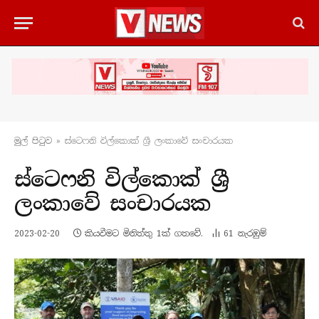
මුල් පිටු​ව
»
ස්ටෙෆනි විල්කොක් ශ්‍රී ලංකාවේ සංචාරයක
ස්ටෙෆනි විල්කොක් ශ්‍රී
ලංකාවේ සංචාරයක
2023-02-20
කියවීමට මිනිත්තු 1ක් ගතවේ.
61
නැරඹු​ම්