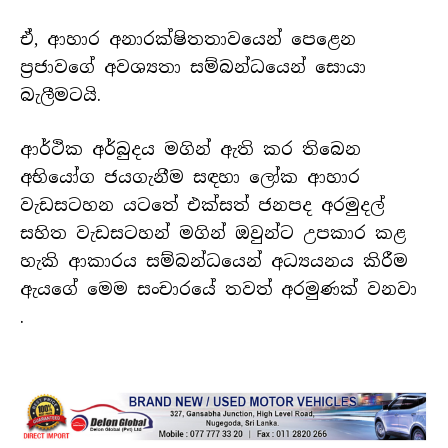
ඒ, ආහාර අනාරක්ෂිතතාවයෙන් පෙළෙන
ප්‍රජාවගේ අවශ්‍යතා සම්බන්ධයෙන් සොයා
බැලීමටයි.
ආර්ථික අර්බුදය මගින් ඇති කර තිබෙන
අභියෝග ජයගැනීම සඳහා ලෝක ආහාර
වැඩසටහන යටතේ එක්සත් ජනපද අරමුදල්
සහිත වැඩසටහන් මගින් ඔවුන්ට උපකාර කළ
හැකි ආකාරය සම්බන්ධයෙන් අධ්‍යයනය කිරීම
ඇයගේ මෙම සංචාරයේ තවත් අරමුණක් වනවා
.