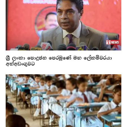
ශ්‍රී ලංකා පොදුජන පෙරමුණේ මහ ලේකම්වරයා
අත්අඩංගුවට