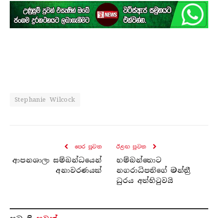
Stephanie Wilcock
පෙර පුව​ත
ඊළඟ පුව​ත
ආපනශාලා සම්බන්ධයෙන්
හම්බන්තොට
අනාවරණයක්
නගරාධිපතිගේ මන්ත්‍රී
ධුරය අත්හිටුවයි