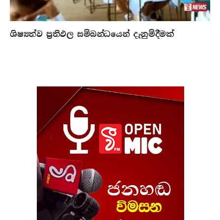
ශිෂ්‍යත්ව ප්‍රතිඵල සම්බන්ධයෙන් දැනුම්දීමක්