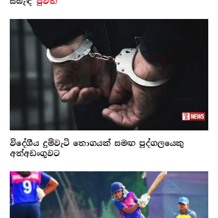
සබැ​ඳි
පුවත්
විදේශීය දුම්වැටි තොගයක් සමඟ පුද්ගලයෙකු
අත්අඩංගුවට