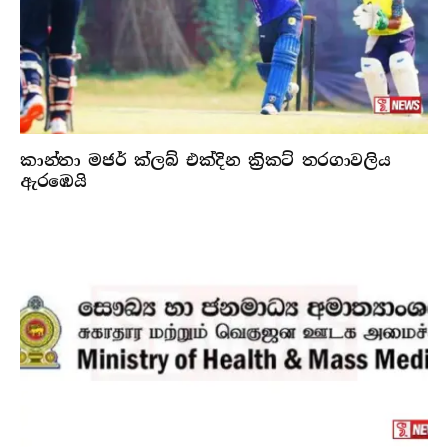
කාන්තා මජර් ක්ලබ් එක්දින ක්‍රිකට් තරගාවලිය
ඇරඹෙයි