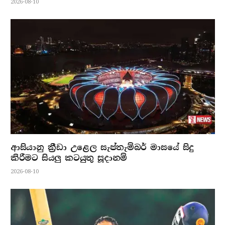
2026-08-10
ආසියානු ක්‍රීඩා උළෙල සැප්තැම්බර් මාසයේ සිදු
කිරීමට සියලු කටයුතු සූදානම්
2026-08-10