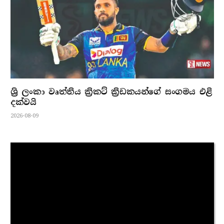
ශ්‍රි ලංකා වෘත්තිය ක්‍රිකට් ක්‍රිඩකයන්ගේ සංගමය එළි
දක්වයි
2026-08-09