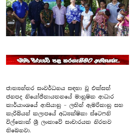
ජාත්‍යන්තර සංවර්ධනය සඳහා වූ එක්සත්
ජනපද නියෝජිතායතනයේ මානුෂික ආධාර
කාර්යාංශයේ ආසියානු – ලතින් ඇමරිකානු සහ
කැරිබියන් කලාපයේ අධ්‍යක්ෂිකා ස්ටෙෆනි
විල්කොක් ශ්‍රී ලංකාවේ සංචාරයක නිරතව
තිබෙනවා.