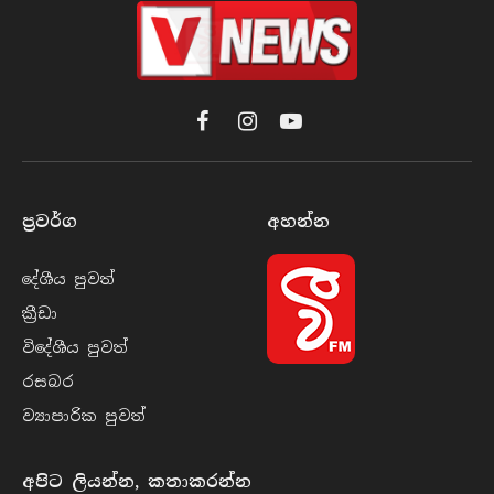
Facebook
Instagram
YouTube
ප්‍රවර්​ග
අහන්​න
දේශීය පුව​ත්
ක්‍රී​ඩා
විදේශීය පුව​ත්
රසබ​ර
ව්‍යාපාරික පුව​ත්
අපිට ලියන්න, කතාකරන්න