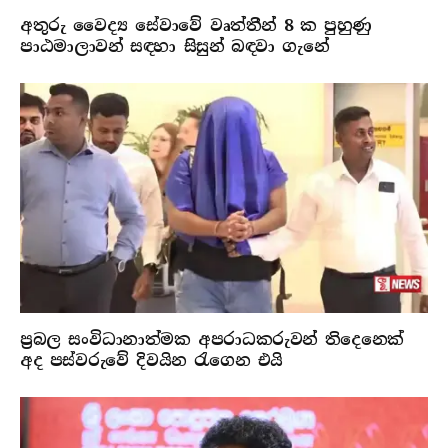
අතුරු වෛද්‍ය සේවාවේ වෘත්තීන් 8 ක පුහුණු
පාඨමාලාවන් සඳහා සිසුන් බඳවා ගැනේ
ප්‍රබල සංවිධානාත්මක අපරාධකරුවන් තිදෙනෙක්
අද පස්වරුවේ දිවයින රැගෙන එයි