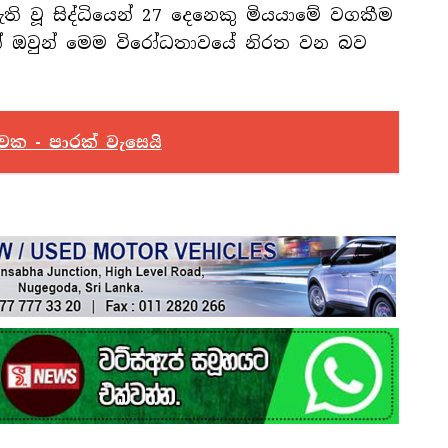
ති වූ සිද්ධියෙන් 27 දෙනෙකු මියයාමේ වගකීම
් ඔවුන් මෙම විරෝධතාවයේ නිරත වන බව
ක - පාරක් වැසෙයි