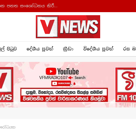
ආණ්ඩුක්‍රම ව්‍යවස්ථාව සහ අධිකරණ සංවිධාන පනත සංශෝධනය කිරීමට කැබිනට් අනුමැතිය
ුල් පිටුව
දේශීය පුව​ත්
ක්‍රී​ඩා
විදේශීය පුවත්
රස බ
ඳ විරෝධයක