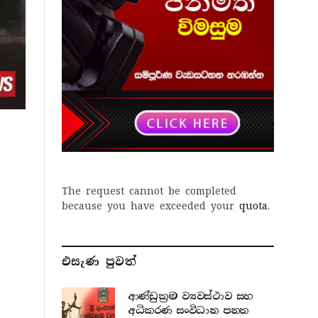
The request cannot be completed
because you have exceeded your
quota
.
එසැණ පුව​ත්
ආණ්ඩුක්‍රම ව්‍යවස්ථාව සහ
අධිකරණ සංවිධාන පනත