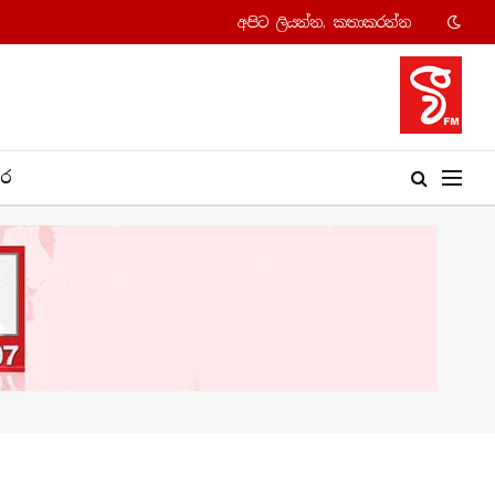
අපි​ට ලියන්න, කතාකරන්​න
​ර