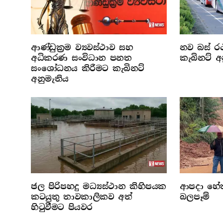
ආණ්ඩුක්‍රම ව්‍යවස්ථාව සහ
නව බස් රථ
අධිකරණ සංවිධාන පනත
කැබිනට් අ
සංශෝධනය කිරීමට කැබිනට්
අනුමැතිය
ජල පිරිපහදු මධ්‍යස්ථාන කිහිපයක
ආපදා හේතු
කටයුතු තාවකාලිකව අත්
බලපෑම්
හිටුවීමට පියවර