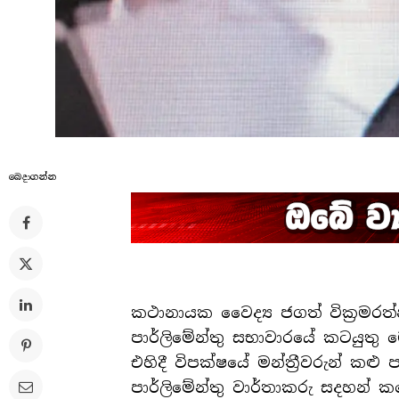
බෙදාගන්​න
කථානායක වෛද්‍ය ජගත් වික්‍රමරත
පාර්ලිමේන්තු සභාවාරයේ කටයුතු 
එහිදී විපක්ෂයේ මන්ත්‍රීවරුන් 
පාර්ලිමේන්තු වාර්තාකරු සදහන් ක