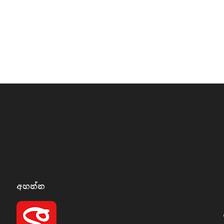
අහන්​න