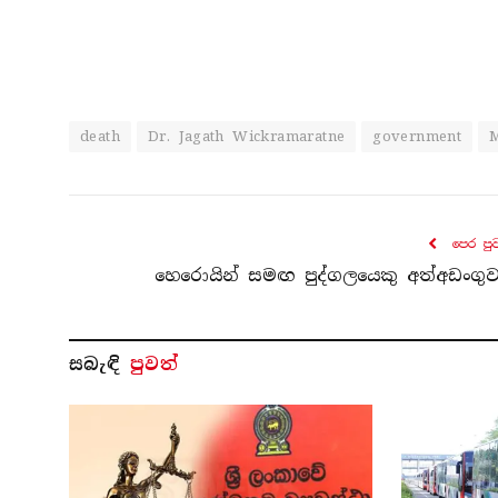
death
Dr. Jagath Wickramaratne
government
පෙර පු
හෙරොයින් සමඟ පුද්ගලයෙකු අත්අඩංගු
සබැ​ඳි
පුවත්