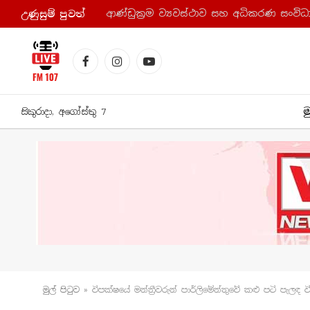
උණුසුම් පුව​ත්
Facebook
Instagram
YouTube
ම
සිකුරාදා, අගෝස්තු 7
මුල් පිටු​ව
»
විපක්ෂයේ මන්ත්‍රීවරුන් පාර්ලිමේන්තුවේ කළු පටි පැල