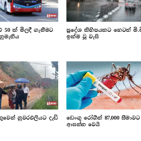
 50 ක් මිලදී ගැනීමට
ප්‍රදේශ කිහිපයකට හෙටත් මි.ම
නුමැතිය
ඉක්ම වූ වැසි
වෙන් නුවරඑලියට දැඩි
ඩෙංගු රෝගීන් 87,000 සීමාවට
ආසන්න වෙයි