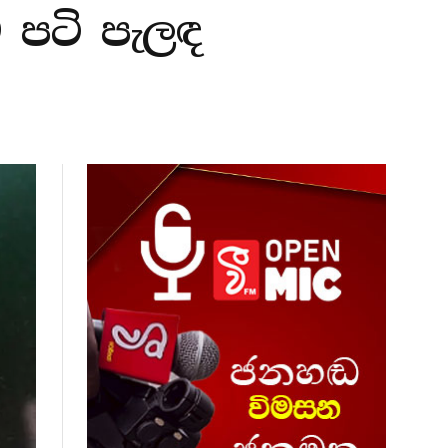
ු පටි පැලඳ