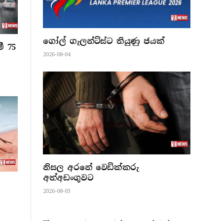
ගෝල් ගැලන්ට්ස්ට තියුණු ජයක්
ී 75
2026-08-04
නිසල අරනේ වෙඩික්කරු
අත්අඩංගුවට
2026-08-03