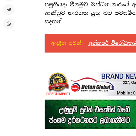
පසුගියදා මීගමුව බන්ධනාගාරයේ ඇ
ආණ්ඩුව භාරගත යුතු බව පවසමින
සදහන්.
ආශ්‍රීත පුවත්:
අන්තරේ විරෝධතාව