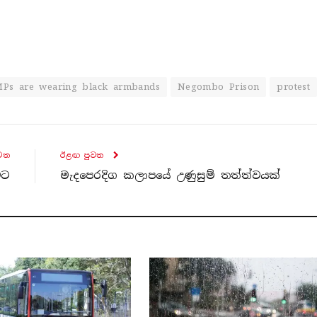
MPs are wearing black armbands
Negombo Prison
protest
ව​ත
ඊළඟ පුව​ත
වට
මැදපෙරදිග කලාපයේ උණුසුම් තත්ත්වයක්