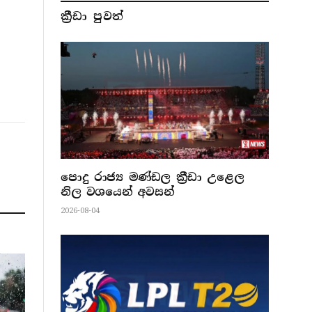
ක්‍රීඩා පුවත්
පොදු රාජ්‍ය මණ්ඩල ක්‍රීඩා උළෙල
නිල වශයෙන් අවසන්
2026-08-04