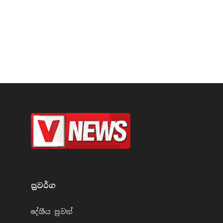
ප්‍රවර්​ග
දේශීය පුව​ත්