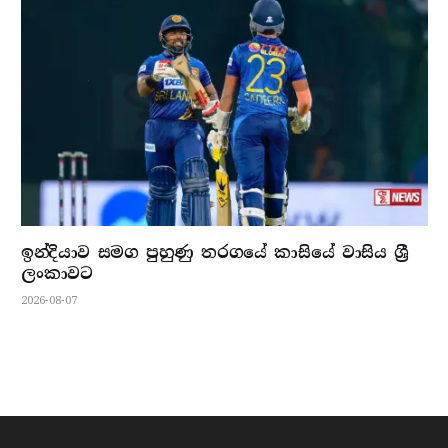
ඉන්දියාව සමග පුහුණු තරගයේ කාසියේ වාසිය ශ්‍රී
ලංකාවට
2026-08-07