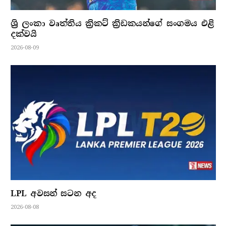
ශ්‍රි ලංකා වෘත්තිය ක්‍රිකට් ක්‍රිඩකයන්ගේ සංගමය එළි
දක්වයි
2026-08-09
LPL අවසන් සටන අද
2026-08-08