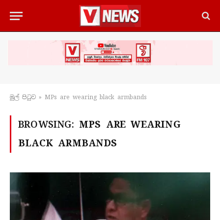
මුල් පිටු​ව
»
MPs are wearing black armbands
BROWSING:
MPS ARE WEARING
BLACK ARMBANDS