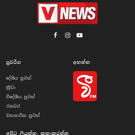
Facebook
Instagram
YouTube
ප්‍රවර්​ග
අහන්​න
දේශීය පුව​ත්
ක්‍රී​ඩා
විදේශීය පුව​ත්
රසබ​ර
ව්‍යාපාරික පුව​ත්
අපිට ලියන්න, කතාකරන්න