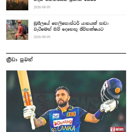
2026-08-09
බ්‍රසීලයේ හෙලිකොප්ටර් යානයක් කඩා
වැටීමෙන් සිව් දෙනෙකු ජිවිතක්ෂයට
2026-08-09
ක්‍රීඩා පුවත්