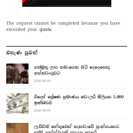
The request cannot be completed because you have
exceeded your
quota
.
එසැණ පුව​ත්
ගජමුතු ළඟ තබාගෙන සිටි දෙදෙනෙකු
අත්අඩංගුවට
2026-08-09
විදෙස් ප්‍රේෂණ ප්‍රමාණය ඩොලර් මිලියන 5,000
ඉක්මවයි
2026-08-09
ලැව්ගිනි හේතුවෙන් කැනඩාවේ ප්‍රාන්තයකට
හදිසි තත්ත්වයක් ප්‍රකාශ කෙරේ