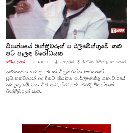
විපක්ෂයේ මන්ත්‍රීවරුන් පාර්ලිමේන්තුවේ කළු
පටි පැලඳ විරෝධයක
දේශීය පුව​ත්
2026-07-08
2
නැරඹු​ම්
කියවීමට මිනිත්තු 1ක් ගතවේ.
කථානායක වෛද්‍ය ජගත් වික්‍රමරත්න මහතාගේ
ප්‍රධානත්වයෙන් අද දිනට නියමිත පාර්ලිමේන්තු සභාවාරයේ
කටයුතු මේ වන විට පැවැත්වෙනවා. එහිදී විපක්ෂයේ
මන්ත්‍රීවරුන් කළු…