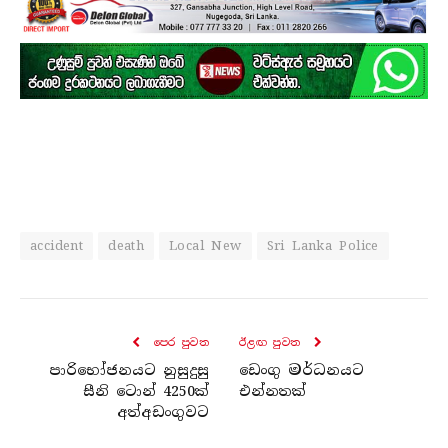
accident
death
Local New
Sri Lanka Police
පෙර පුව​ත
ඊළඟ පුව​ත
පාරිභෝජනයට නුසුදුසු
ඩෙංගු මර්ධනයට
සීනි ටොන් 4250ක්
එන්නතක්
අත්අඩංගුවට