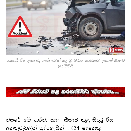
වසරේ රිය අනතුරු හේතුවෙන් සිදු වූ මරණ සංඛ්‍යාව දහසේ සීමාව
ඉක්මවයි
වසරේ මේ දක්වා කාල සීමාව තුළ සිදුවූ රිය
අනතුරුවලින් පුද්ගලයින් 1,424 දෙනෙකු