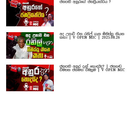
ජනපති අනුරගේ ජනප්‍රියත්වය ?
අද උසාවි එන රනිල් ගැන මිනිස්සු කියන
කතා | V OPEN MIC | 2025.08.26
ජනපති අනුර දැන් හොඳයිද? | ජනහඬ
විමසන ජනමත විමසුම | V OPEN MIC