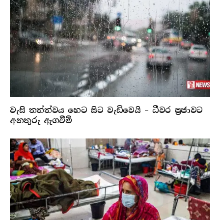
වැසි තත්ත්වය හෙට සිට වැඩිවෙයි – ධීවර ප්‍රජාවට
අනතුරු ඇගවීම්