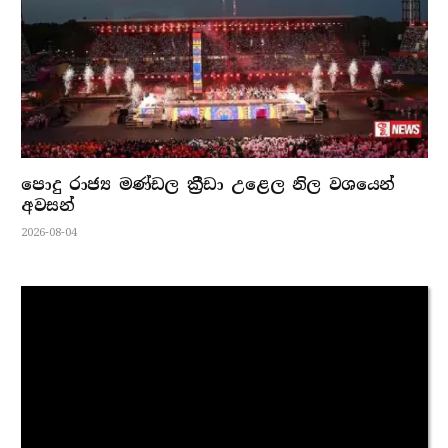
පොදු රාජ්‍ය මණ්ඩල ක්‍රීඩා උළෙල නිල වශයෙන්
අවසන්
2026-08-04