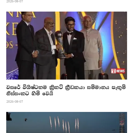
2026-08-07
වසරේ විශිෂ්ටතම ක්‍රිකට් ක්‍රීඩකයා සම්මානය පැතුම්
නිස්සංකට හිමි වෙයි
2026-08-07