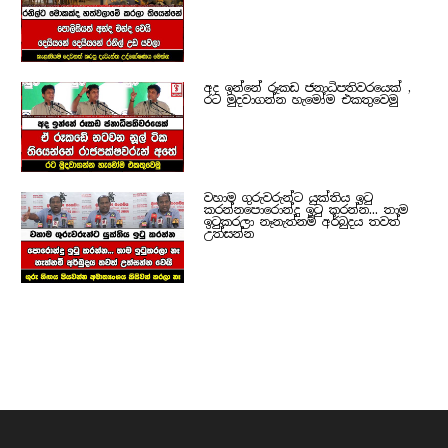
අද ඉන්නේ රූකඩ ජනාධිපතිවරයෙක් ,
රට මුදවාගන්න හැමෝම එකතුවෙමු
වහාම ගුරුවරුන්ට යුක්තිය ඉටු
කරන්නපොරොන්දු ඉටු කරන්න... තාම
ඉටුකරලා නෑනැත්නම් අර්බුදය තවත්
උත්සන්න