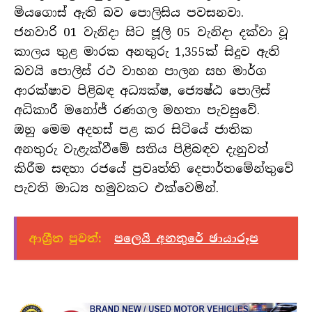
මියගොස් ඇති බව පොලිසිය පවසනවා.
ජනවාරි 01 වැනිදා සිට ජූලි 05 වැනිදා දක්වා වූ
කාලය තුළ මාරක අනතුරු 1,355ක් සිදුව ඇති
බවයි පොලිස් රථ වාහන පාලන සහ මාර්ග
ආරක්ෂාව පිළිබඳ අධ්‍යක්ෂ, ජ්‍යෙෂ්ඨ පොලිස්
අධිකාරී මනෝජ් රණගල මහතා පැවසුවේ.
ඔහු මෙම අදහස් පළ කර සිටියේ ජාතික
අනතුරු වැළැක්වීමේ සතිය පිළිබඳව දැනුවත්
කිරීම සඳහා රජයේ ප්‍රවෘත්ති දෙපාර්තමේන්තුවේ
පැවති මාධ්‍ය හමුවකට එක්වෙමින්.
ආශ්‍රීත පුවත්:
පලෙයි අනතුරේ ඡායාරූප