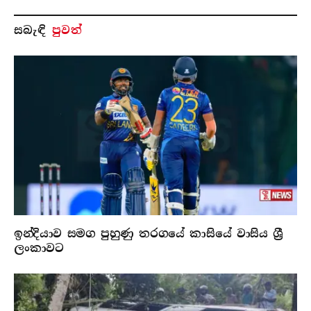
සබැ​ඳි
පුවත්
ඉන්දියාව සමග පුහුණු තරගයේ කාසියේ වාසිය ශ්‍රී
ලංකාවට