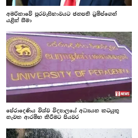
අමරිකාවේ පුරවැසිභාවයට ජනපති ට්‍රම්ප්ගෙන්
යළිත් සීමා
පේරාදෙණිය විශ්ව විද්‍යාලයේ අධ්‍යයන කටයුතු
නැවත ආරම්භ කිරීමට පියවර