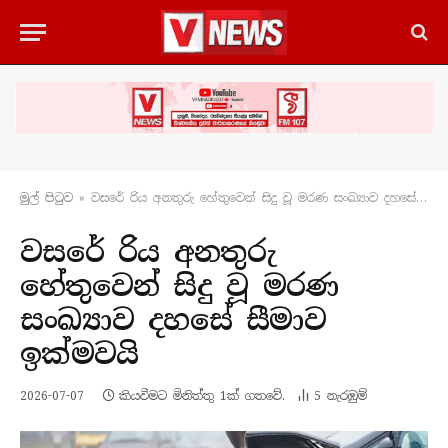
මුල් පිටු​ව
»
වසරේ රිය අනතුරු හේතුවෙන් සිදු වූ මරණ සංඛ්‍යාව දහසේ සීමාව ඉක්මවයි
වසරේ රිය අනතුරු
හේතුවෙන් සිදු වූ මරණ
සංඛ්‍යාව දහසේ සීමාව
ඉක්මවයි
2026-07-07
කියවීමට මිනිත්තු 1ක් ගතවේ.
5
නැරඹු​ම්