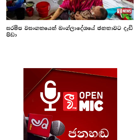
සරම්ප වසංගතයෙන් බංග්ලාදේශයේ ජනතාවට දැඩි
පිඩා