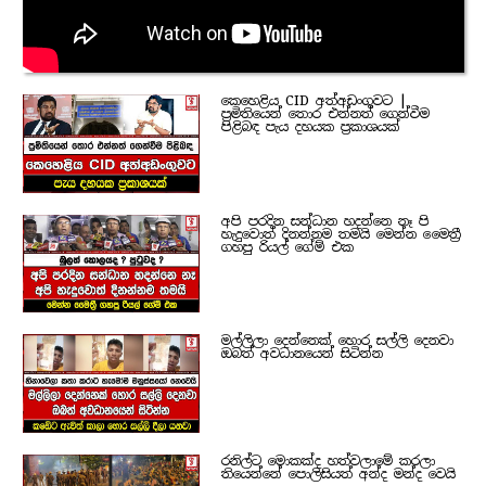
කෙහෙළිය CID අත්අඩංගුවට |
ප්‍රමිතියෙන් තොර එන්නත් ගෙන්වීම
පිළිබඳ පැය දහයක ප්‍රකාශයක්
අපි පරදින සන්ධාන හදන්නෙ නෑ පි
හැදුවොත් දිනන්නම තමයි මෙන්න මෛත්‍රී
ගහපු රියල් ගේම් එක
මල්ලිලා දෙන්නෙක් හොර සල්ලි දෙනවා
ඔබත් අවධානයෙන් සිටින්න
රනිල්ට මොකක්ද හත්වලාමේ කරලා
තියෙන්නේ පොලිසියත් අන්ද මන්ද වෙයි