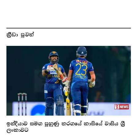
ක්‍රීඩා පුවත්
ඉන්දියාව සමග පුහුණු තරගයේ කාසියේ වාසිය ශ්‍රී
ලංකාවට