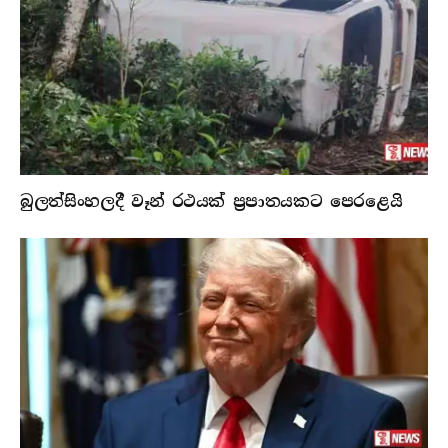
බුලත්සිංහලදී වෑන් රථයක් ප්‍රපාතයකට පෙරළෙයි