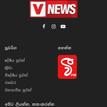
Facebook
Instagram
YouTube
ප්‍රවර්​ග
අහන්​න
දේශීය පුව​ත්
ක්‍රී​ඩා
විදේශීය පුව​ත්
රසබ​ර
ව්‍යාපාරික පුව​ත්
අපිට ලියන්න, කතාකරන්න