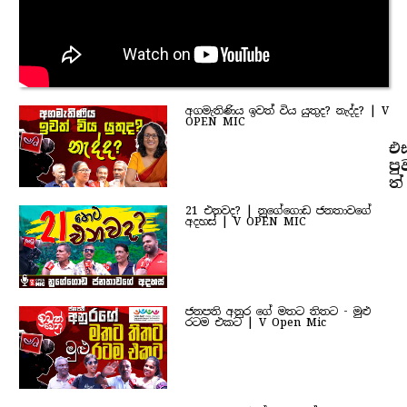
අගමැතිණිය ඉවත් විය යුතුද? නැද්ද? | V
OPEN MIC
එ
පු
ත්
21 එනවද? | නුගේගොඩ ජනතාවගේ
අදහස් | V OPEN MIC
ජනපති අනුර ගේ මතට තිතට - මුළු
රටම එකට | V Open Mic