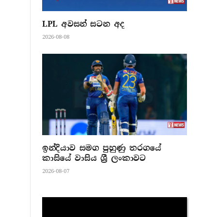
LPL අවසන් සටන අද
2026-08-08
ඉන්දියාව සමග පුහුණු තරගයේ
කාසියේ වාසිය ශ්‍රී ලංකාවට
2026-08-07