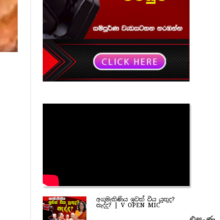
අගමැතිණිය ඉවත් විය යුතුද?
නැද්ද? | V OPEN MIC
එසැණ