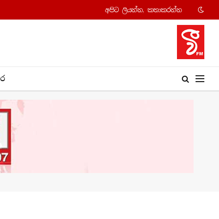
අපි​ට ලියන්න, කතාකරන්​න
​ර