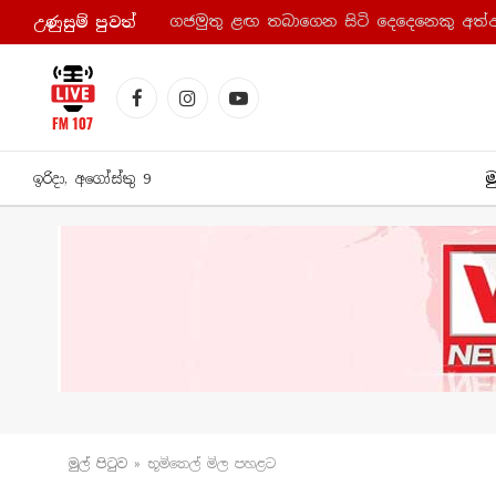
ගජමුතු ළඟ තබාගෙන සිටි දෙදෙනෙකු අත්
උණුසුම් පුව​ත්
Facebook
Instagram
YouTube
ම
ඉරිදා, අගෝස්තු 9
මුල් පිටු​ව
»
භූමිතෙල් මිල පහළට