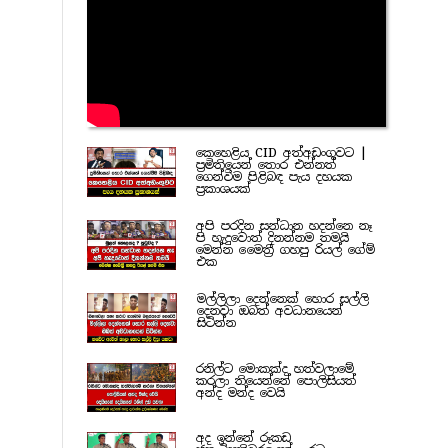
කෙහෙළිය CID අත්අඩංගුවට |
ප්‍රමිතියෙන් තොර එන්නත්
ගෙන්වීම පිළිබඳ පැය දහයක
ප්‍රකාශයක්
අපි පරදින සන්ධාන හදන්නෙ නෑ
පි හැදුවොත් දිනන්නම තමයි
මෙන්න මෛත්‍රී ගහපු රියල් ගේම්
එක
මල්ලිලා දෙන්නෙක් හොර සල්ලි
දෙනවා ඔබත් අවධානයෙන්
සිටින්න
රනිල්ට මොකක්ද හත්වලාමේ
කරලා තියෙන්නේ පොලිසියත්
අන්ද මන්ද වෙයි
අද ඉන්නේ රූකඩ