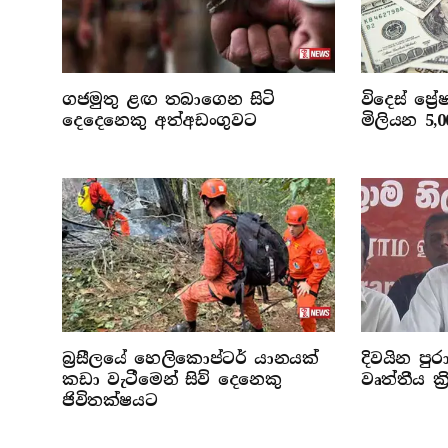
ගජමුතු ළඟ තබාගෙන සිටි
විදෙස් ප්‍
දෙදෙනෙකු අත්අඩංගුවට
මිලියන 5,
බ්‍රසීලයේ හෙලිකොප්ටර් යානයක්
දිවයින පුරා
කඩා වැටීමෙන් සිව් දෙනෙකු
වෘත්තීය ක්
ජිවිතක්ෂයට