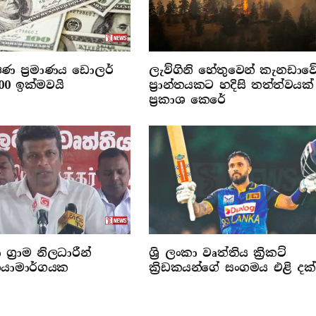
රේෂණ ප්‍රමාණය ඩොලර්
ලැව්ගිනි හේතුවෙන් කැනඩාව
000 ඉක්මවයි
ප්‍රාන්තයකට හදිසි තත්ත්වයක්
ප්‍රකාශ කෙරේ
 ග්‍රාම නිලධාරීන්
ශ්‍රි ලංකා වෘත්තිය ක්‍රිකට්
‍රියාමාර්ගයක
ක්‍රිඩකයන්ගේ සංගමය එළි දක්