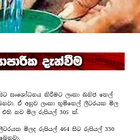
ියේ සිට සංශෝධනය කිරීමට ලංකා ඛනිජ තෙල්
නවා. ඒ අනුව ලංකා භූමිතෙල් ලීටරයක මිල
එහි නව මිල රුපියල් 305 ක්.
ීටරයක මිලද රුපියල් 464 සිට රුපියල් 330
ිබෙනවා.