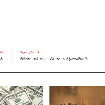
ව​ත
ඊළඟ පුව​ත
ුට
වර්ජනයක් නෑ – වර්ජනය ක්‍රියාත්මකයි