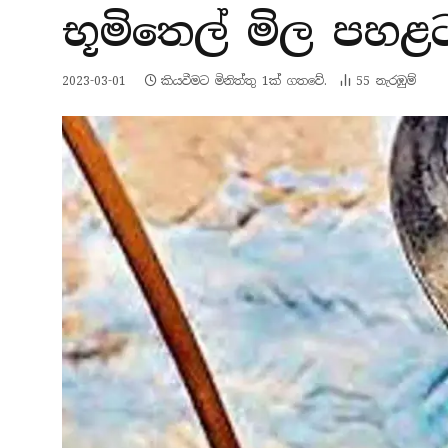
භූමිතෙල් මිල පහළ
2023-03-01
කියවීමට මිනිත්තු 1ක් ගතවේ.
55
නැරඹු​ම්