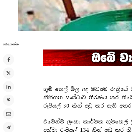
බෙදාගන්​න
භූමි තෙල් මිල අද මධ්‍යම රාත්‍ර
නීතිගත සංස්ථාව තීරණය කර තිබෙ
රුපියල් 50 කින් අඩු කර ඇති අතර 
එමෙන්ම ලංකා කාර්මික භූමිතෙල් ල
දක්වා රුපියල් 134 කින් අඩු කර ත