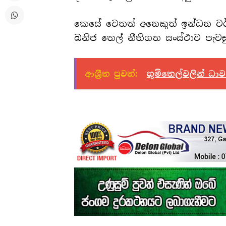
කෙසේ වෙතත් අනෙකුත් ඉන්ධන 
ඛනිජ තෙල් නීතිගත සංස්ථාව පැවස
ආශ්‍රීත පුවත්:
භූමිතෙල්වලින් ධ