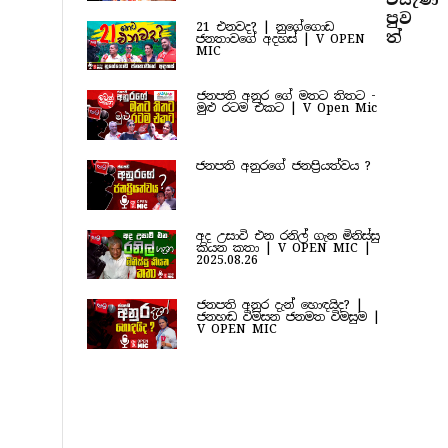
පුව​
21 එනවද? | නුගේගොඩ
ත්
ජනතාවගේ අදහස් | V OPEN
MIC
ජනපති අනුර ගේ මතට තිතට -
මුළු රටම එකට | V Open Mic
ජනපති අනුරගේ ජනප්‍රියත්වය ?
අද උසාවි එන රනිල් ගැන මිනිස්සු
කියන කතා | V OPEN MIC |
2025.08.26
ජනපති අනුර දැන් හොඳයිද? |
ජනහඬ විමසන ජනමත විමසුම |
V OPEN MIC