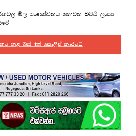
වර්ගවල මිල සංශෝධනය නොවන බවයි ලංකා
ුවේ.
ාවනය කළ බස් 4ක් පොලිස් භාරයට