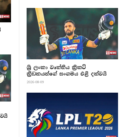
ේ
ශ්‍රි ලංකා වෘත්තිය ක්‍රිකට්
ක්‍රිඩකයන්ගේ සංගමය එළි දක්වයි
2026-08-09
වයි