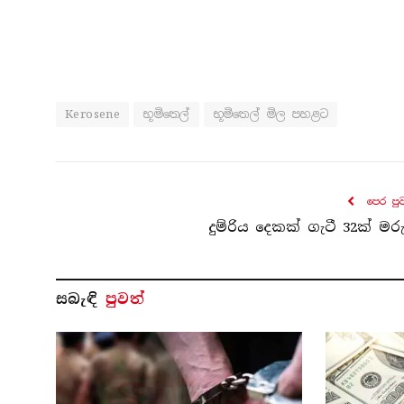
Kerosene
භූමිතෙල්
භූමිතෙල් මිල පහළට
පෙර පු
දුම්රිය දෙකක් ගැටී 32ක් මර
සබැ​ඳි
පුවත්