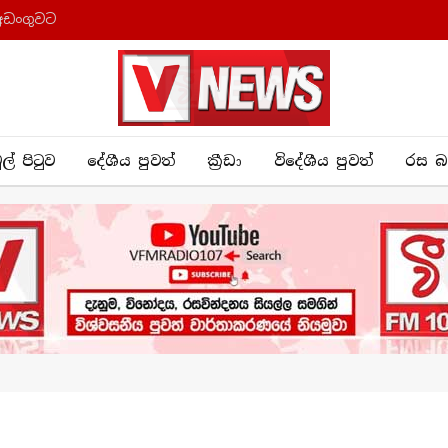
අඩංගුවට
ුල් පිටුව
දේශීය පුව​ත්
ක්‍රී​ඩා
විදේශීය පුවත්
රස බ