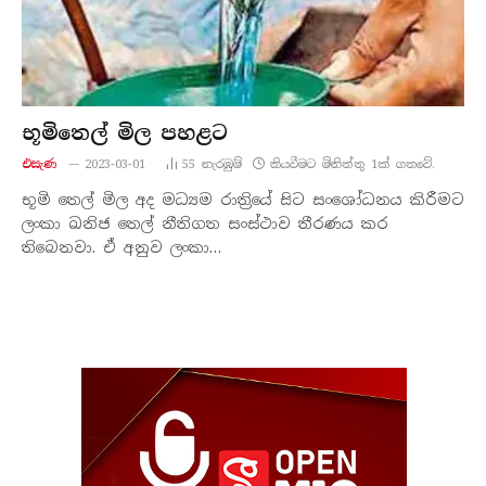
භූමිතෙල් මිල පහළට
එසැණ
2023-03-01
55
නැරඹු​ම්
කියවීමට මිනිත්තු 1ක් ගතවේ.
භූමි තෙල් මිල අද මධ්‍යම රාත්‍රියේ සිට සංශෝධනය කිරීමට
ලංකා ඛනිජ තෙල් නීතිගත සංස්ථාව තීරණය කර
තිබෙනවා. ඒ අනුව ලංකා…