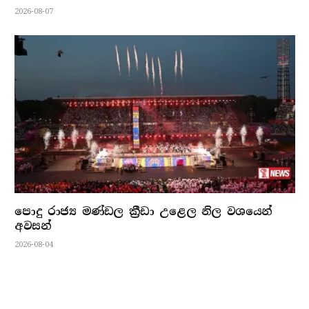
2026-08-07
පොදු රාජ්‍ය මණ්ඩල ක්‍රීඩා උළෙල නිල වශයෙන්
අවසන්
2026-08-04