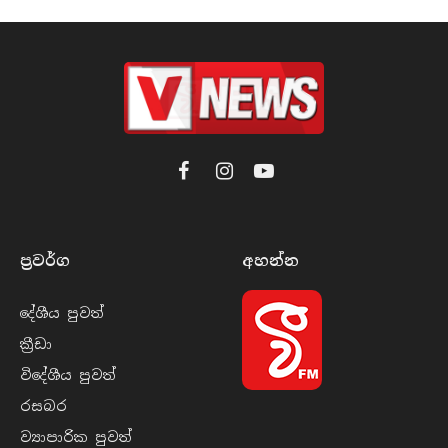
Facebook
Instagram
YouTube
ප්‍රවර්​ග
අහන්​න
දේශීය පුව​ත්
ක්‍රී​ඩා
විදේශීය පුව​ත්
රසබ​ර
ව්‍යාපාරික පුව​ත්