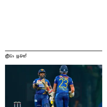
ක්‍රීඩා පුවත්