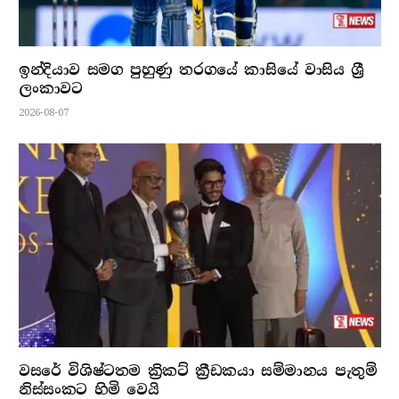
ඉන්දියාව සමග පුහුණු තරගයේ කාසියේ වාසිය ශ්‍රී
ලංකාවට
2026-08-07
වසරේ විශිෂ්ටතම ක්‍රිකට් ක්‍රීඩකයා සම්මානය පැතුම්
නිස්සංකට හිමි වෙයි