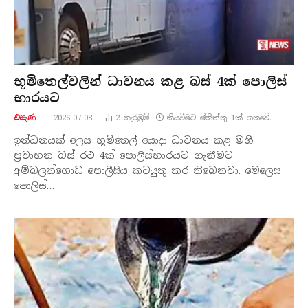
භූමිතෙල්වලින් ධාවනය කළ බස් 4ක් පොලිස්
භාරයට
එසැණ
2026-07-08
2
නැරඹු​ම්
කියවීමට මිනිත්තු 1ක් ගතවේ.
ඉන්ධනයක් ලෙස භූමිතෙල් යොදා ධාවනය කළ මගී
ප්‍රවාහන බස් රථ 4ක් පොලිස්භාරයට ගැනීමට
අම්බලන්ගොඩ පොලීසිය කටයුතු කර තිබෙනවා. මෙලෙස
පොලිස්…