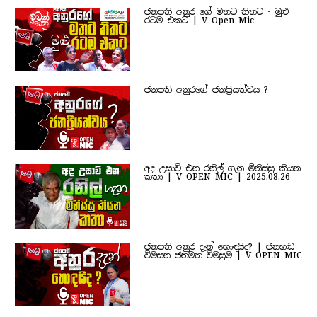
ජනපති අනුර ගේ මතට තිතට - මුළු
රටම එකට | V Open Mic
ජනපති අනුරගේ ජනප්‍රියත්වය ?
අද උසාවි එන රනිල් ගැන මිනිස්සු කියන
කතා | V OPEN MIC | 2025.08.26
ජනපති අනුර දැන් හොඳයිද? | ජනහඬ
විමසන ජනමත විමසුම | V OPEN MIC