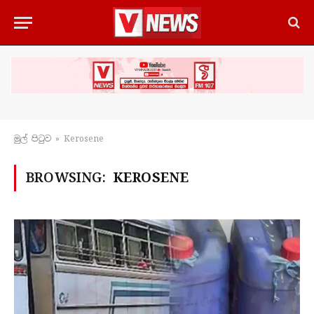
මුල් පිටු​ව
»
Kerosene
BROWSING:
KEROSENE