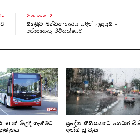
ව​ත
ඊළඟ පුව​ත
වට
මීගමුව බන්ධනාගාරය යළිත් උණුසුම් –
පස්දෙනෙකු ජීවිතක්ෂයට
 50 ක් මිලදී ගැනීමට
ප්‍රදේශ කිහිපයකට හෙටත් මි.ම
නුමැතිය
ඉක්ම වූ වැසි