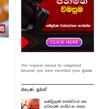
The request cannot be completed
because you have exceeded your
quota
.
එසැණ පුව​ත්
ආණ්ඩුක්‍රම ව්‍යවස්ථාව සහ
අධිකරණ සංවිධාන පනත