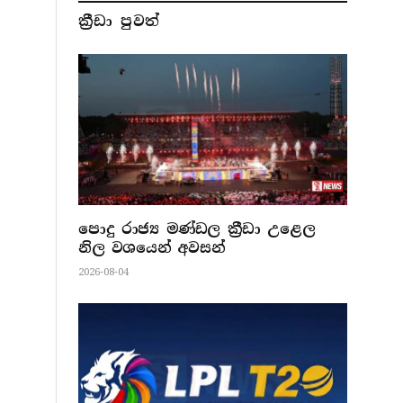
ක්‍රීඩා පුවත්
පොදු රාජ්‍ය මණ්ඩල ක්‍රීඩා උළෙල
නිල වශයෙන් අවසන්
2026-08-04