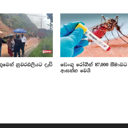
වෙන් නුවරඑලියට දැඩි
ඩෙංගු රෝගීන් 87,000 සීමාවට
ආසන්න වෙයි