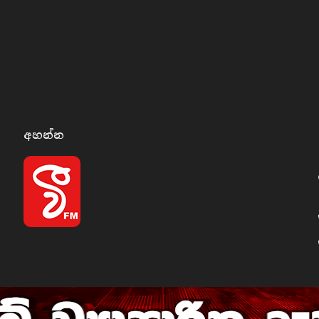
අහන්​න