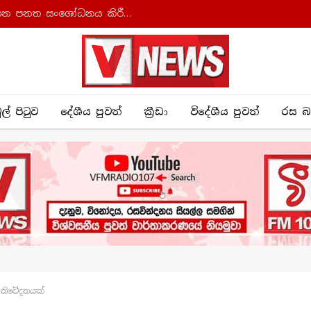
ආණ්ඩුක්‍රම ව්‍යවස්ථාව සහ අධිකරණ සංවිධාන පනත සංශෝධනය කිරීමට කැබිනට් අනුමැතිය
ුල් පිටුව
දේශීය පුව​ත්
ක්‍රී​ඩා
විදේශීය පුවත්
රස බ
 නිවේදනයක්