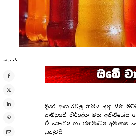
බෙදාගන්​න
දියර ආහාරවල තිබිය යුතු සීනි
කමිටුවේ නිර්දේශ මත අතිවිශේෂ ග
ඒ සෞඛ්‍ය හා ජනමාධ්‍ය අමාත්‍ය ව
යුතුවයි.