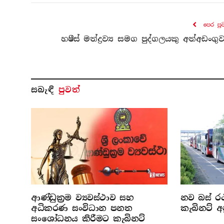
පෙර පු
හෂීස් මත්ද්‍රව්‍ය සමග පුද්ගලයකු අත්අඩංගු
සබැ​ඳි
පුවත්
ආණ්ඩුක්‍රම ව්‍යවස්ථාව සහ
නව බස් රථ
අධිකරණ සංවිධාන පනත
කැබිනට් අ
සංශෝධනය කිරීමට කැබිනට්