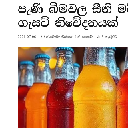
පැණි බීමවල සීනි ම
ගැසට් නිවේදනයක්
2026-07-06
කියවීමට මිනිත්තු 1ක් ගතවේ.
5
නැරඹු​ම්