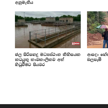
අනුමැතිය
ජල පිරිපහදු මධ්‍යස්ථාන කිහිපයක
ආපදා හේතු
කටයුතු තාවකාලිකව අත්
බලපෑම්
හිටුවීමට පියවර