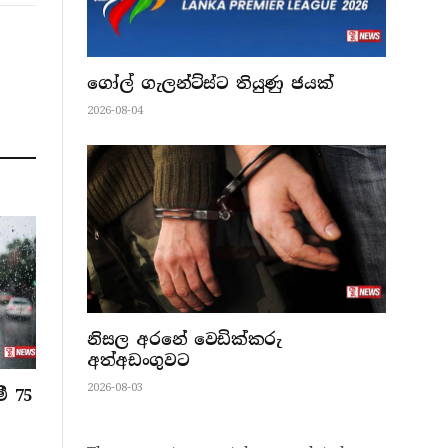
ගෝල් ගැලන්ට්ස්ට තියුණු ජයක්
2026-08-04
නිසල අරනේ වෙඩික්කරු
අත්අඩංගුවට
2026-08-03
ී 75