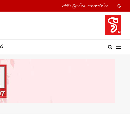
අපි​ට ලියන්න, කතාකරන්​න
​ර