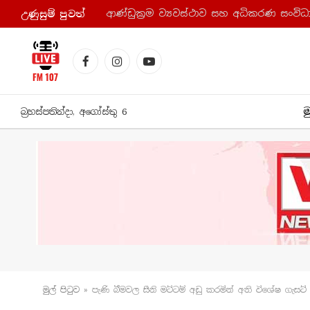
උණුසුම් පුව​ත්
Facebook
Instagram
YouTube
ම
බ්‍රහස්පතින්දා, අගෝස්තු 6
මුල් පිටු​ව
»
පැණි බීමවල සීනි මට්ටම් අඩු කරමින් අති විශේෂ ගැසට්