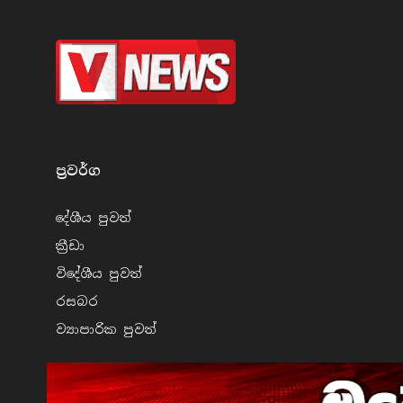
ප්‍රවර්​ග
දේශීය පුව​ත්
ක්‍රී​ඩා
විදේශීය පුව​ත්
රසබ​ර
ව්‍යාපාරික පුව​ත්