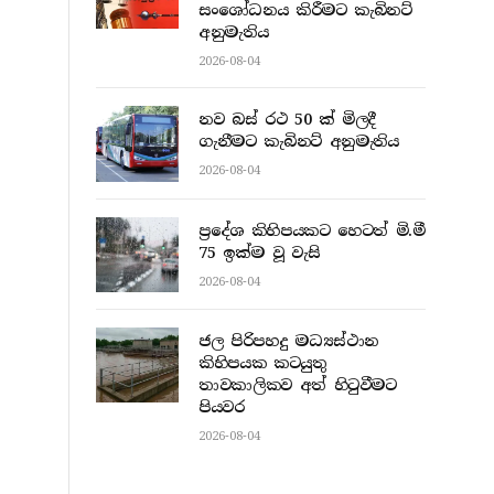
සංශෝධනය කිරීමට කැබිනට්
අනුමැතිය
2026-08-04
නව බස් රථ 50 ක් මිලදී
ගැනීමට කැබිනට් අනුමැතිය
2026-08-04
ප්‍රදේශ කිහිපයකට හෙටත් මි.මී
75 ඉක්ම වූ වැසි
2026-08-04
ජල පිරිපහදු මධ්‍යස්ථාන
කිහිපයක කටයුතු
තාවකාලිකව අත් හිටුවීමට
පියවර
2026-08-04