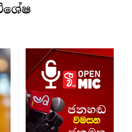
විශේෂ