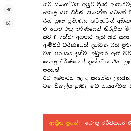
නව සංශෝධන අනුව දියර ආහාරවල අ
කොළ යන වර්ණ සංකේත යටතේ වර්
සීනි ග්‍රෑම් ප්‍රමාණය තවදුරටත් අඩ
ඒ අනුව රතු වර්ණයෙන් නිරූපිත මිලිල
සිට 8 දක්වා අඩුකර ඇති බව සදහ
ඇම්බර් වර්ණයෙන් දක්වන සීනි ප්‍රති
වන පරාසය දක්වා අඩුකර ඇති බව
කොළ වර්ණයෙන් දැක්වෙන සීනි ග්‍රෑම්
සදහන්.
ඊට අමතරව අදාළ සංකේත ලාංඡන ඇස
වන විකල්ප ක්‍රමද නව සංශෝධන 
ආශ්‍රීත පුවත්:
ඩෙංගු මර්ධනයට 