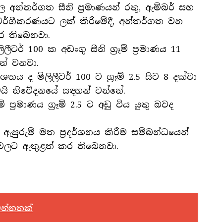
න්තර්ගත සීනි ප්‍රමාණයන් රතු, ඇම්බර් සහ
ගීකරණයට ලක් කිරීමේදී, අන්තර්ගත වන
ුකර තිබෙනවා.
ීටර් 100 ක අඩංගු සීනි ග්‍රෑම් ප්‍රමාණය 11
න් වනවා.
ශතය ද මිලිලීටර් 100 ට ග්‍රෑම් 2.5 සිට 8 දක්වා
යි නිවේදනයේ සඳහන් වන්නේ.
 ප්‍රමාණය ග්‍රෑම් 2.5 ට අඩු විය යුතු බවද
ුරුම් මත ප්‍රදර්ශනය කිරීම සම්බන්ධයෙන්
වලට ඇතුළත් කර තිබෙනවා.
එන්නතක්