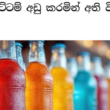
ට්ටම් අඩු කරමින් අති 