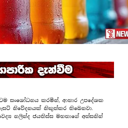
 මට්ටම සංශෝධනය කරමින්, ආහාර උපදේශක
ැසට් නිවේදනයක් නිකුත්කර තිබෙනවා.
ෛද්‍ය නලින්ද ජයතිස්ස මහතාගේ අත්සනින්