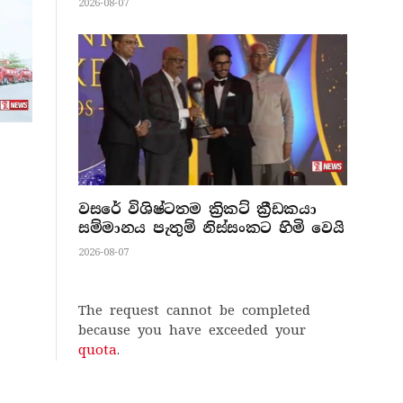
2026-08-07
වසරේ විශිෂ්ටතම ක්‍රිකට් ක්‍රීඩකයා
සම්මානය පැතුම් නිස්සංකට හිමි වෙයි
2026-08-07
The request cannot be completed
because you have exceeded your
quota
.