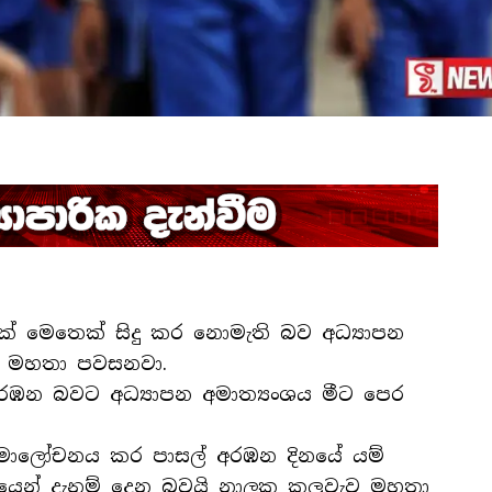
් මෙතෙක් සිදු කර නොමැති බව අධ්‍යාපන
ව මහතා පවසනවා.
රඹන බවට අධ්‍යාපන අමාත්‍යංශය මීට පෙර
සමාලෝචනය කර පාසල් අරඹන දිනයේ යම්
යෙන් දැනුම් දෙන බවයි නාලක කලුවැව මහතා