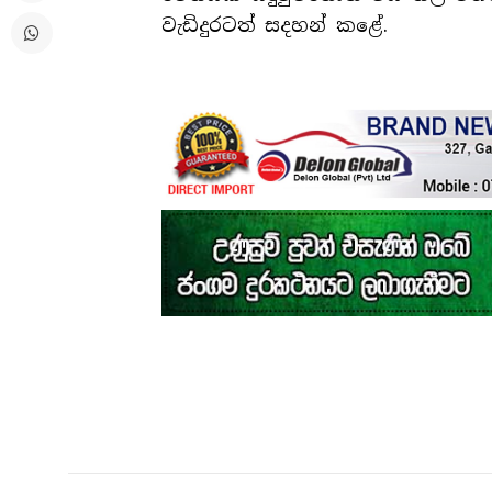
වැඩිදුරටත් සදහන් කළේ.