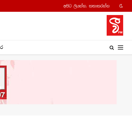
අපි​ට ලියන්න, කතාකරන්​න
​ර