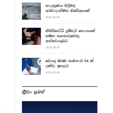
කාලගුණය පිළිබඳ
අවවාදාත්මක නිවේදනයක්
2026-08-08
නීතිවිරෝධී දුම්වැටි තොගයක්
සමඟ සැකකරුවෙකු
අත්අඩංගුවට
2026-08-08
ඩෙංගු මරණ සංඛ්‍යාව 64 ක්
දක්වා ඉහළට
2026-08-08
ක්‍රීඩා පුවත්