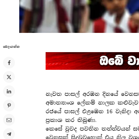
බෙදාගන්​න
නැවත පාසල් අරඹන දිනයේ වෙනසක
අමාත්‍යාංශ ලේකම් නාලක කළුවැ
රජයේ පාසල් එළඹෙන 16 වැනිදා අ
ප්‍රකාශ කර තිබුණා.
කෙසේ වුවද පවතින තත්ත්වයන් 
වෙනසක් සිදුවුවහොත් එය නිල වශ