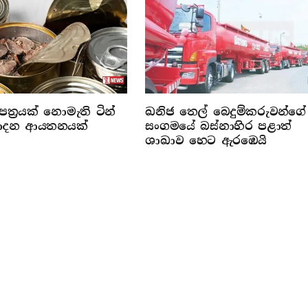
ත්‍රයක් නොමැති ටින්
ඛනිජ තෙල් බෙදුම්කරුවන්ගේ
්පාදන ආයතනයක්
සංගමයේ බස්නාහිර පළාත්
ශාඛාව හෙට ඇරඹෙයි