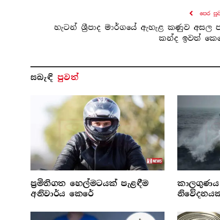
පෙර පු
හැටන් ශ්‍රීපාද මාර්ගයේ ඇහැළ කණුව අසල ප
කන්ද ඉවත් කෙ
සබැ​ඳි
පුවත්
ප්‍රමිතිගත හෙල්මටයක් පැළඳීම
කාලගුණය 
අනිවාර්ය කෙරේ
නිවේදනයක