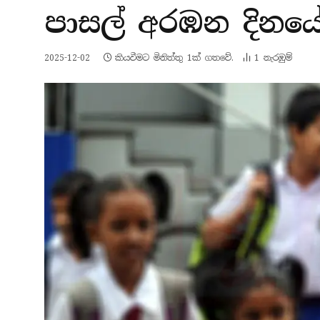
පාසල් අරඹන දිනයේ
2025-12-02
කියවීමට මිනිත්තු 1ක් ගතවේ.
1
නැරඹු​ම්