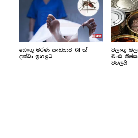
ඩෙංගු මරණ සංඛ්‍යාව 64 ක්
වලංගු බලප
දක්වා ඉහළට
මාළු නිෂ
වටලයි