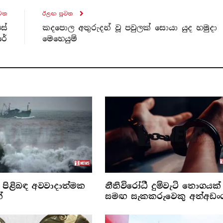
ව​ත
ඊළඟ පුව​ත
ස්
කදපොල අතුරුදන් වූ පවුලක් සොයා යුද හමුදා
රේ
මෙහෙයුම්
පිළිබඳ අවවාදාත්මක
නීතිවිරෝධී දුම්වැටි තොගයක්
්
සමඟ සැකකරුවෙකු අත්අඩං