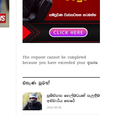
The request cannot be completed
because you have exceeded your
quota
.
එසැණ පුව​ත්
ප්‍රමිතිගත හෙල්මටයක් පැළඳීම
අනිවාර්ය කෙරේ
2026-08-08