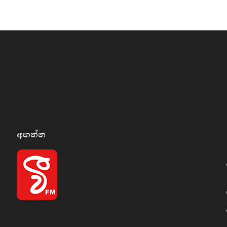
අහන්​න