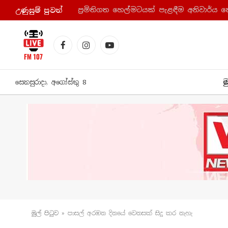
ප්‍රමිතිගත හෙල්මටයක් පැළඳීම අනිවාර්ය 
උණුසුම් පුව​ත්
Facebook
Instagram
YouTube
ම
සෙනසුරාදා, අගෝස්තු 8
මුල් පිටු​ව
»
පාසල් අරඹන දිනයේ වෙනසක් සිදු කර නැහැ