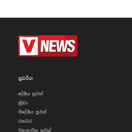
ප්‍රවර්​ග
දේශීය පුව​ත්
ක්‍රී​ඩා
විදේශීය පුව​ත්
රසබ​ර
ව්‍යාපාරික පුව​ත්