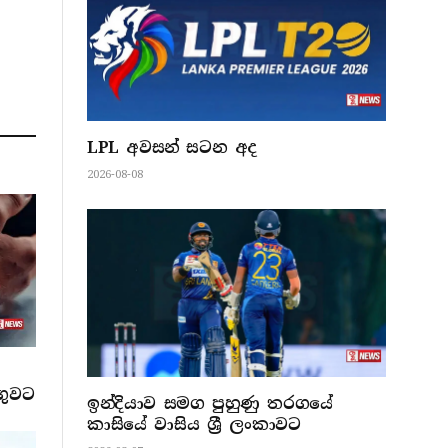
LPL අවසන් සටන අද
2026-08-08
ගුවට
ඉන්දියාව සමග පුහුණු තරගයේ
කාසියේ වාසිය ශ්‍රී ලංකාවට