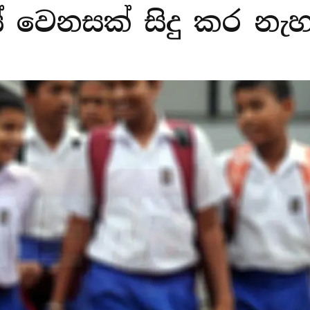
 වෙනසක් සිදු කර නැහ