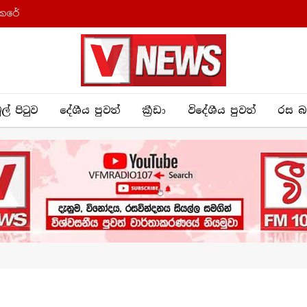
කෙරේ
ුල් පිටුව
දේශීය පුව​ත්
ක්‍රී​ඩා
විදේශීය පුවත්
රස බ