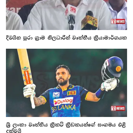
දිවයින පුරා ග්‍රාම නිලධාරීන් වෘත්තීය ක්‍රියාමාර්ගයක
ශ්‍රි ලංකා වෘත්තිය ක්‍රිකට් ක්‍රිඩකයන්ගේ සංගමය එළි
දක්වයි