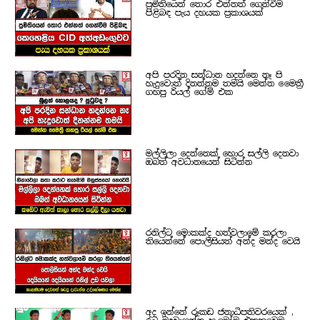
ප්‍රමිතියෙන් තොර එන්නත් ගෙන්වීම
පිළිබඳ පැය දහයක ප්‍රකාශයක්
අපි පරදින සන්ධාන හදන්නෙ නෑ පි
හැදුවොත් දිනන්නම තමයි මෙන්න මෛත්‍රී
ගහපු රියල් ගේම් එක
මල්ලිලා දෙන්නෙක් හොර සල්ලි දෙනවා
ඔබත් අවධානයෙන් සිටින්න
රනිල්ට මොකක්ද හත්වලාමේ කරලා
තියෙන්නේ පොලිසියත් අන්ද මන්ද වෙයි
අද ඉන්නේ රූකඩ ජනාධිපතිවරයෙක් ,