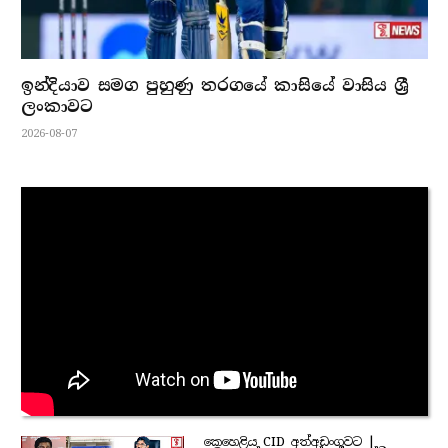
ඉන්දියාව සමග පුහුණු තරගයේ කාසියේ වාසිය ශ්‍රී
ලංකාවට
2026-08-07
කෙහෙළිය CID අත්අඩංගුවට |