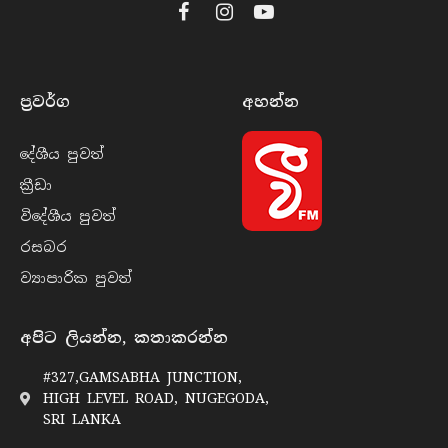
Facebook
Instagram
YouTube
ප්‍රවර්​ග
අහන්​න
දේශීය පුව​ත්
ක්‍රී​ඩා
විදේශීය පුව​ත්
රසබ​ර
ව්‍යාපාරික පුව​ත්
අපිට ලියන්න, කතාකරන්න
#327,GAMSABHA JUNCTION,
HIGH LEVEL ROAD, NUGEGODA,
SRI LANKA