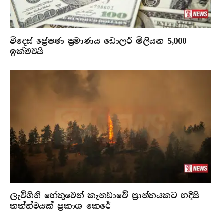
විදෙස් ප්‍රේෂණ ප්‍රමාණය ඩොලර් මිලියන 5,000
ඉක්මවයි
ලැව්ගිනි හේතුවෙන් කැනඩාවේ ප්‍රාන්තයකට හදිසි
තත්ත්වයක් ප්‍රකාශ කෙරේ