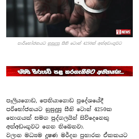
පාරිභෝජනයට නුසුදුසු සීනි ටොන් 4250ක් අත්අඩංගුවට
පෑලියගොඩ, පෙතියාගොඩ ප්‍රදේශයේදී
පරිභෝජනයට නුසුදුසු සීනි ටොන් 4250ක
තොගයක් සමග පුද්ගලයින් සිව්දෙනෙකු
අත්අඩංගුවට ගෙන තිබෙනවා.
වලාන මධ්‍යම දූෂණ මර්දන ප්‍රහාරක ඒකකයට