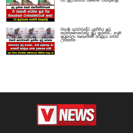
රට මුදවාගන්න හැමෝම එකතුවෙමු
වහාම ගුරුවරුන්ට යුක්තිය ඉටු
කරන්නපොරොන්දු ඉටු කරන්න... තාම
ඉටුකරලා නෑනැත්නම් අර්බුදය තවත්
උත්සන්න