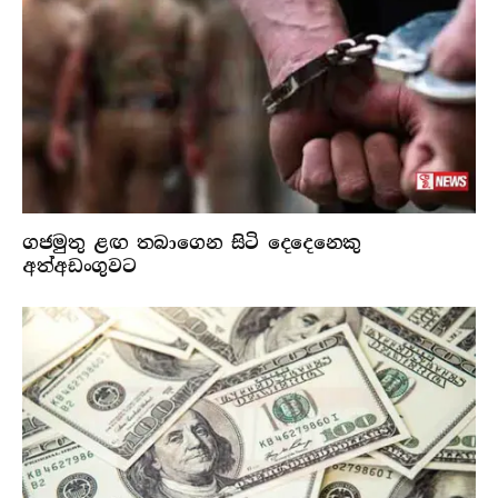
ගජමුතු ළඟ තබාගෙන සිටි දෙදෙනෙකු
අත්අඩංගුවට