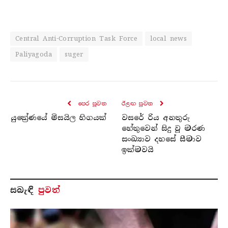
Central Anti-Corruption Task Force
local news
Paliyagoda
suger
පෙර පුව​ත
ඊළඟ පුව​ත
යුක්‍රේණයේ මිසයිල හිගයක්
වසරේ රිය අනතුරු
හේතුවෙන් සිදු වූ මරණ
සංඛ්‍යාව දහසේ සීමාව
ඉක්මවයි
සබැ​ඳි
පුවත්