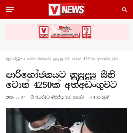
මුල් පිටු​ව
»
පාරිභෝජනයට නුසුදුසු සීනි ටොන් 4250ක් අත්අඩංගුවට
පාරිභෝජනයට නුසුදුසු සීනි
ටොන් 4250ක් අත්අඩංගුවට
2026-07-07
කියවීමට මිනිත්තු 1ක් ගතවේ.
4
නැරඹු​ම්