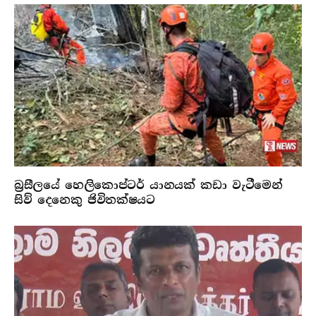
බ්‍රසීලයේ හෙලිකොප්ටර් යානයක් කඩා වැටීමෙන්
සිව් දෙනෙකු ජිවිතක්ෂයට