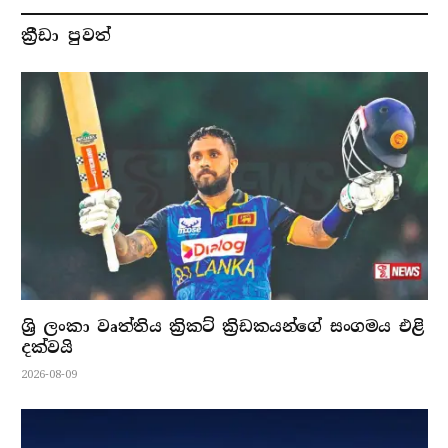
ක්‍රීඩා පුවත්
ශ්‍රි ලංකා වෘත්තිය ක්‍රිකට් ක්‍රිඩකයන්ගේ සංගමය එළි
දක්වයි
2026-08-09