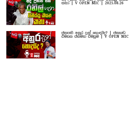
කතා | V OPEN MIC | 2025.08.26
ජනපති අනුර දැන් හොඳයිද? | ජනහඬ
විමසන ජනමත විමසුම | V OPEN MIC