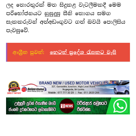
ලද තොරතුරක් මත සිදුකළ වැටලීමකදී මෙම
පරිභෝජනයට නුසුදුසු සීනි තොගය සමග
සැකකරුවන් අත්අඩංගුවට ගත් බවයි පොලිසිය
පැවසුවේ.
ආශ්‍රීත පුවත්:
හෙටත් ප්‍රදේශ රැසකට වැසි