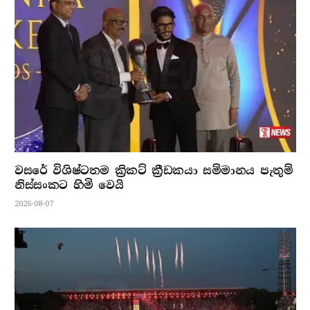
වසරේ විශිෂ්ටතම ක්‍රිකට් ක්‍රීඩකයා සම්මානය පැතුම්
නිස්සංකට හිමි වෙයි
2026-08-07