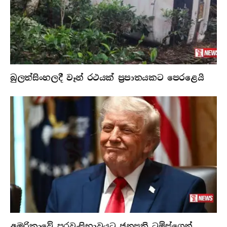
බුලත්සිංහලදී වෑන් රථයක් ප්‍රපාතයකට පෙරළෙයි
අමරිකාවේ පුරවැසිභාවයට ජනපති ට්‍රම්ප්ගෙන්