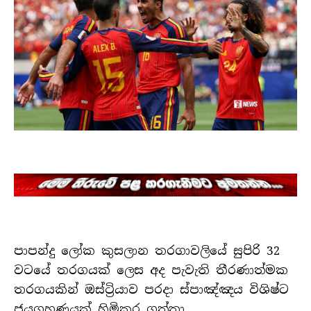
පාපන්දු ලෝක කුසලාන තරගාවලියේ සුපිරි 32
වටයේ තරගයක් ලෙස අද පැවැති තීරණාත්මක
තරගයකින් ඔස්ට්‍රියාව පරදා ස්පාඤ්ඤය විශිෂ්ට
ජයග්‍රහණයක් හිමිකර ගත්තා.