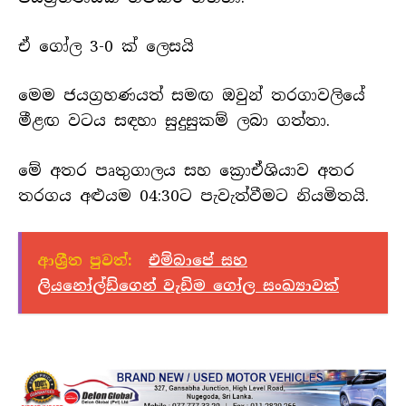
ඒ ගෝල 3-0 ක් ලෙසයි
මෙම ජයග්‍රහණයත් සමඟ ඔවුන් තරගාවලියේ
මීළඟ වටය සඳහා සුදුසුකම් ලබා ගත්තා.
මේ අතර පෘතුගාලය සහ ක්‍රොඒශියාව අතර
තරගය අළුයම 04:30ට පැවැත්වීමට නියමිතයි.
ආශ්‍රීත පුවත්:
එම්බාපේ සහ
ලියනෝල්ඩ්ගෙන් වැඩිම ගෝල සංඛ්‍යාවක්