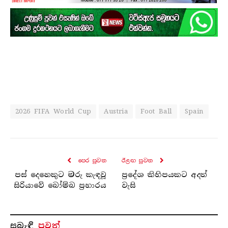
2026 FIFA World Cup
Austria
Foot Ball
Spain
පෙර පුව​ත
ඊළඟ පුව​ත
පස් දෙනෙකුට මරු කැඳවූ
ප්‍රදේශ කිහිපයකට අදත්
සිරියාවේ බෝම්බ ප්‍රහාරය
වැසි
සබැ​ඳි
පුවත්