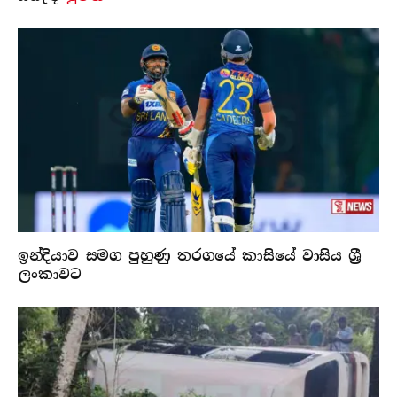
ඉන්දියාව සමග පුහුණු තරගයේ කාසියේ වාසිය ශ්‍රී
ලංකාවට