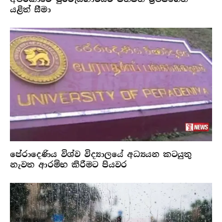
යළිත් සීමා
පේරාදෙණිය විශ්ව විද්‍යාලයේ අධ්‍යයන කටයුතු
නැවත ආරම්භ කිරීමට පියවර