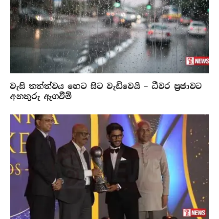
වැසි තත්ත්වය හෙට සිට වැඩිවෙයි – ධීවර ප්‍රජාවට
අනතුරු ඇගවීම්