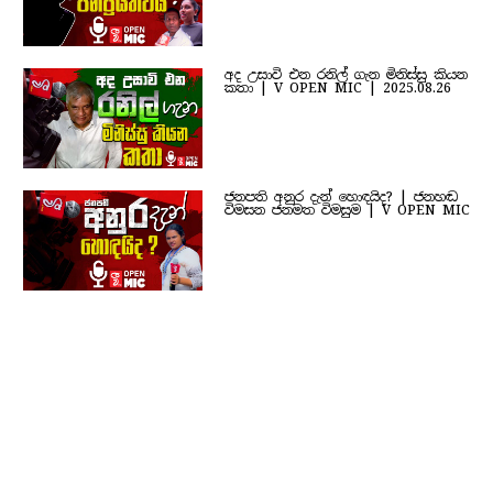
අද උසාවි එන රනිල් ගැන මිනිස්සු කියන
කතා | V OPEN MIC | 2025.08.26
ජනපති අනුර දැන් හොඳයිද? | ජනහඬ
විමසන ජනමත විමසුම | V OPEN MIC