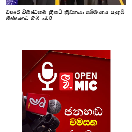
වසරේ විශිෂ්ටතම ක්‍රිකට් ක්‍රීඩකයා සම්මානය පැතුම්
නිස්සංකට හිමි වෙයි