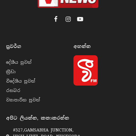
Facebook
Instagram
YouTube
ප්‍රවර්​ග
අහන්​න
දේශීය පුව​ත්
ක්‍රී​ඩා
විදේශීය පුව​ත්
රසබ​ර
ව්‍යාපාරික පුව​ත්
අපිට ලියන්න, කතාකරන්න
#327,GAMSABHA JUNCTION,