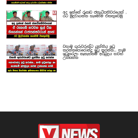
අද ඉන්නේ රූකඩ ජනාධිපතිවරයෙක් ,
රට මුදවාගන්න හැමෝම එකතුවෙමු
වහාම ගුරුවරුන්ට යුක්තිය ඉටු
කරන්නපොරොන්දු ඉටු කරන්න... තාම
ඉටුකරලා නෑනැත්නම් අර්බුදය තවත්
උත්සන්න