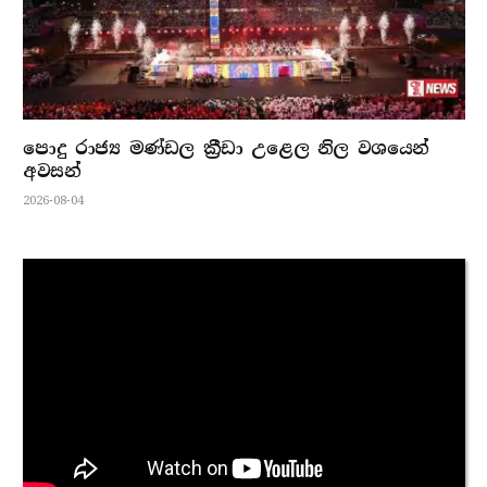
පොදු රාජ්‍ය මණ්ඩල ක්‍රීඩා උළෙල නිල වශයෙන්
අවසන්
2026-08-04