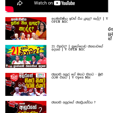
අගමැතිණිය ඉවත් විය යුතුද? නැද්ද? | V
OPEN MIC
එ
පු
ත්
21 එනවද? | නුගේගොඩ ජනතාවගේ
අදහස් | V OPEN MIC
ජනපති අනුර ගේ මතට තිතට - මුළු
රටම එකට | V Open Mic
ජනපති අනුරගේ ජනප්‍රියත්වය ?