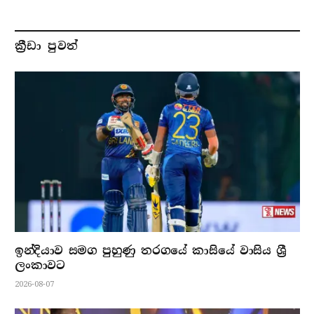
ක්‍රීඩා පුවත්
ඉන්දියාව සමග පුහුණු තරගයේ කාසියේ වාසිය ශ්‍රී
ලංකාවට
2026-08-07