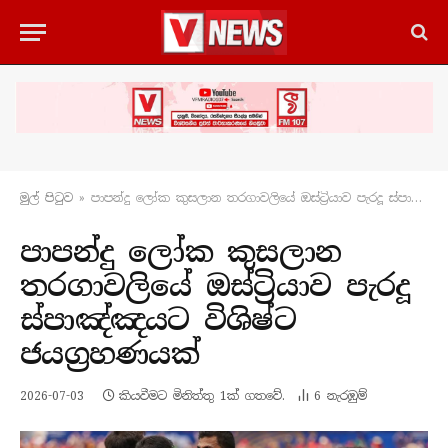
මුල් පිටු​ව
»
පාපන්දු ලෝක කුසලාන තරගාවලියේ ඔස්ට්‍රියාව පැරදූ ස්පාඤ්ඤයට විශිෂ්ට ජයග්‍රහණයක්
පාපන්දු ලෝක කුසලාන
තරගාවලියේ ඔස්ට්‍රියාව පැරදූ
ස්පාඤ්ඤයට විශිෂ්ට
ජයග්‍රහණයක්
2026-07-03
කියවීමට මිනිත්තු 1ක් ගතවේ.
6
නැරඹු​ම්