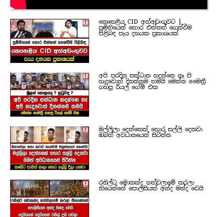
කෙහෙළිය CID අත්අඩංගුවට |
ප්‍රමිතියෙන් තොර එන්නත් ගෙන්වීම
පිළිබඳ පැය දහයක ප්‍රකාශයක්
අපි පරදින සන්ධාන හදන්නෙ නෑ පි
හැදුවොත් දිනන්නම තමයි මෙන්න මෛත්‍රී
ගහපු රියල් ගේම් එක
මල්ලිලා දෙන්නෙක් හොර සල්ලි දෙනවා
ඔබත් අවධානයෙන් සිටින්න
රනිල්ට මොකක්ද හත්වලාමේ කරලා
තියෙන්නේ පොලිසියත් අන්ද මන්ද වෙයි