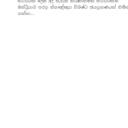
තරගයක් ලෙස අද පැවැති තීරණාත්මක තරගයකින්
ඔස්ට්‍රියාව පරදා ස්පාඤ්ඤය විශිෂ්ට ජයග්‍රහණයක් හිම
ගත්තා.…