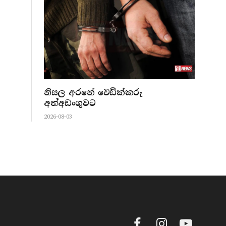
නිසල අරනේ වෙඩික්කරු
අත්අඩංගුවට
2026-08-03