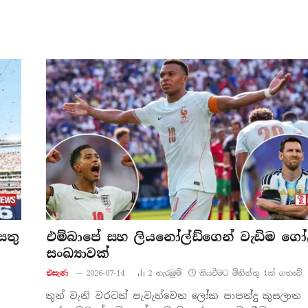
සතු
එම්බාපේ සහ ලියනෝල්ඩ්ගෙන් වැඩිම ග
සංඛ්‍යාවක්
එසැණ
2026-07-14
2
නැරඹු​ම්
කියවීමට මිනිත්තු 1ක් ගතවේ.
තුන් වැනි වරටත් පැවැත්වෙන ලෝක පාපන්දු කුසලාන