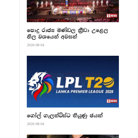
පොදු රාජ්‍ය මණ්ඩල ක්‍රීඩා උළෙල
නිල වශයෙන් අවසන්
2026-08-04
ගෝල් ගැලන්ට්ස්ට තියුණු ජයක්
2026-08-04