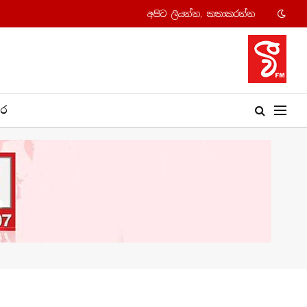
අපි​ට ලියන්න, කතාකරන්​න
​ර