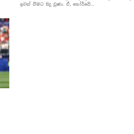
ඉවත් වීමට සිදු වුණා. ඒ, නෝර්වේ…