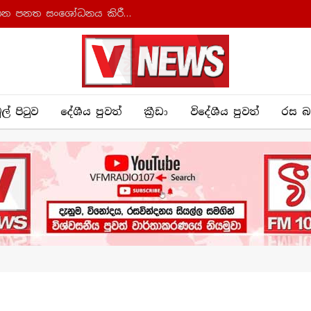
ආණ්ඩුක්‍රම ව්‍යවස්ථාව සහ අධිකරණ සංවිධාන පනත සංශෝධනය කිරීමට කැබිනට් අනුමැතිය
ුල් පිටුව
දේශීය පුව​ත්
ක්‍රී​ඩා
විදේශීය පුවත්
රස බ