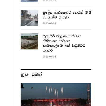
ප්‍රදේශ කිහිපයකට හෙටත් මි.මී
75 ඉක්ම වූ වැසි
2026-08-04
ජල පිරිපහදු මධ්‍යස්ථාන
කිහිපයක කටයුතු
තාවකාලිකව අත් හිටුවීමට
පියවර
2026-08-04
ක්‍රීඩා පුවත්