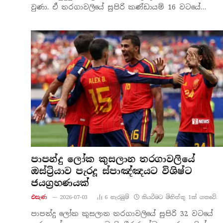
වුණා. ඒ තරගාවලියේ සුපිරි කණ්ඩායම් 16 වටයේ…
පාපන්දු ලෝක කුසලාන තරගාවලියේ
ඔස්ට්‍රියාව පැරදූ ස්පාඤ්ඤයට විශිෂ්ට
ජයග්‍රහණයක්
එසැණ
2026-07-03
6
නැරඹු​ම්
කියවීමට මිනිත්තු 1ක් ගතවේ.
පාපන්දු ලෝක කුසලාන තරගාවලියේ සුපිරි 32 වටයේ