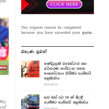
 ලෝක
The request cannot be completed
because you have exceeded your
quota
.
එසැණ පුව​ත්
ආණ්ඩුක්‍රම ව්‍යවස්ථාව සහ
අධිකරණ සංවිධාන පනත
සංශෝධනය කිරීමට කැබිනට්
අනුමැතිය
2026-08-04
නව බස් රථ 50 ක් මිලදී
සීල
ගැනීමට කැබිනට් අනුමැතිය
ෙන්
2026-08-04