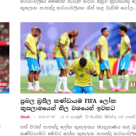
තරගාවලියේ මෙතෙක් පැවැති තරග අනුව ක්‍රීඩකයකු
කුසලාන පාපන්දු තරගාවලියක රැස් කළ වැඩිම ගෝල…
ප්‍රබල බ්‍රසීල කණ්ඩායම FIFA ලෝක
කුසලානයෙන් නිල වශයෙන් ඉවතට
එසැණ
2026-07-06
10
නැරඹු​ම්
කියවීමට මිනිත්තු 1ක් ගතවේ.
ව
පස් වරක් පාපන්දු ලෝක කුසලානය ජයග්‍රහණය කළ බ්‍ර
කණ්ඩායමට මෙවර ලෝක කුසලාන පාපන්දු තරගාවලිය