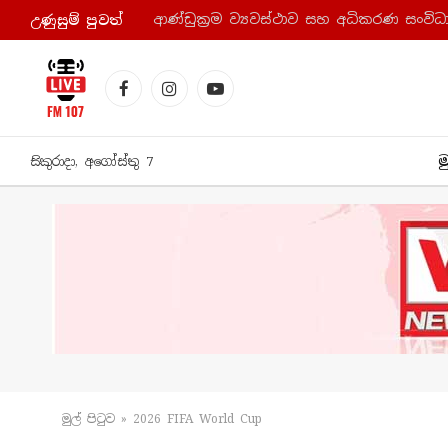
උණුසුම් පුව​ත්
Facebook
Instagram
YouTube
ම
සිකුරාදා, අගෝස්තු 7
මුල් පිටු​ව
»
2026 FIFA World Cup