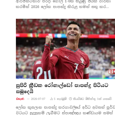
ආර්ජන්ටිනාව පරදා ගෝල 1-0ක තියුණු ජයක් වාර්තා
කරමින් 2026 ලෝක පාපන්දු කිරුළ තමන් සතු කර…
සුපිරි ක්‍රීඩක රෝනාල්ඩෝ පාපන්දු පිටියට
සමුදෙයි
එසැණ
2026-07-07
5
නැරඹු​ම්
කියවීමට මිනිත්තු 1ක් ගතවේ.
ලෝක කුසලාන පාපන්දු තරගාවලියේ අර්ධ අවසන් පූර්
වටයට සුදුසුකම් ලැබීමට ස්පාඤ්ඤය කණ්ඩායම සමත්