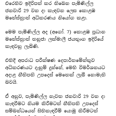
එරෙහිව ඉදිරිපත් කර තිබෙන පැමිණිල්ල
ජනවාරි 29 වන දා කැඳවන ලෙස කොළඹ
මහේස්ත්‍රාත් අධිකරණය නියෝග කළා.
මෙම පැමිණිල්ල අද (අගෝ. 7) කොළඹ ප්‍රධාන
මහේස්ත්‍රාත් තනුජා ලක්මාලී ජයතුංග ඉදිරියේ
කැඳවනු ලැබිණි.
එහිදී අපරාධ පරීක්ෂණ දෙපාර්තමේන්තුව
අධිකරණයට දැනුම් දුන්නේ, මෙහි විමර්ශනයට
අදාළ නීතිපති උපදෙස් මෙතෙක් ලැබී නොමැති
බවයි.
ඒ අනුව, පැමිණිල්ල නැවත ජනවාරි 29 වන දා
කැඳවීමට නියම කිරීමටත් නීතිපති උපදෙස්
සම්බන්ධයෙන් සිහිකැඳවීම් යොමු කිරීමටත්