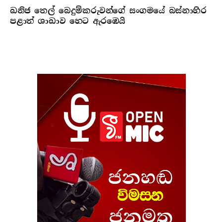
ඛනිජ තෙල් බෙදුම්කරුවන්ගේ සංගමයේ බස්නාහිර
පළාත් ශාඛාව හෙට ඇරඹෙයි