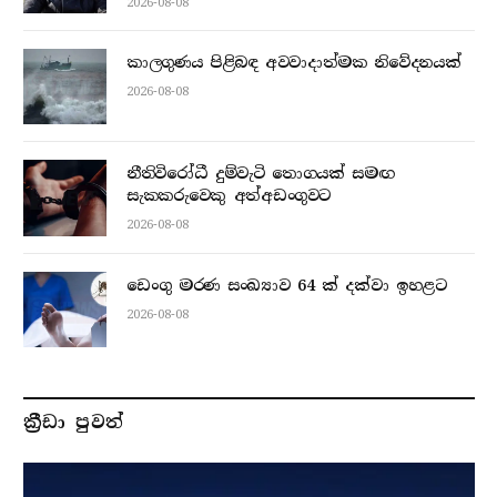
2026-08-08
කාලගුණය පිළිබඳ අවවාදාත්මක නිවේදනයක්
2026-08-08
නීතිවිරෝධී දුම්වැටි තොගයක් සමඟ
සැකකරුවෙකු අත්අඩංගුවට
2026-08-08
ඩෙංගු මරණ සංඛ්‍යාව 64 ක් දක්වා ඉහළට
2026-08-08
ක්‍රීඩා පුවත්