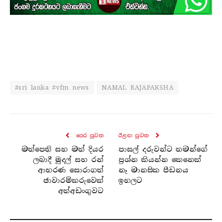
#sri lanka #vfm news
NAMAL RAJAPAKSHA
පෙර පුව​ත
ඊළඟ පුව​ත
මත්පෙති සහ මත් දියර
පාසල් දරුවන්ට තමන්ගේ
ලබාදී මුදල් සහ රන්
ප්‍රශ්න කියන්න කෙනෙක්
ආභරණ සොරාගත්
නෑ මානසික පීඩනය
ජාවාරම්කරුවෙක්
ඉහලට
අත්අඩංගුවට