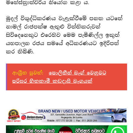
මහේස්ත්‍රාත්වරිය නියෝග කළා ය.
මුදල් විශුද්ධිකරණය වැළැක්වීමේ පනත යටතේ
නාමල් රාජපක්ෂ ඇතුළු විත්තිකරුවන්
සිව්දෙනෙකුට එරෙහිව මෙම පැමිණිල්ල ඉකුත්
යහපාලන රජය සමයේ අධිකරණයට ඉදිරිපත්
කර තිබිණි.
ආශ්‍රීත පුවත්:
පොලිතීන් බෑග් වෙනුවට
පරිසර හිතකාමී කඩදාසි බෑගයක්