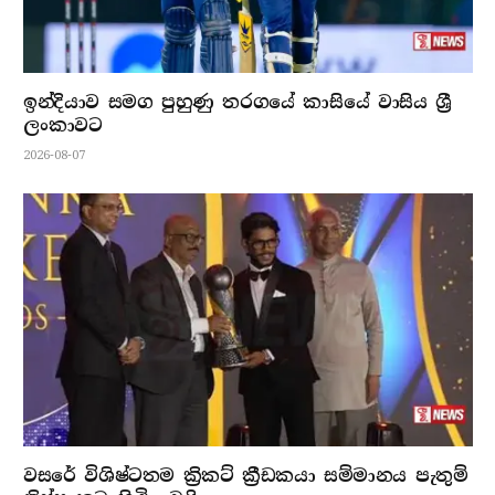
ඉන්දියාව සමග පුහුණු තරගයේ කාසියේ වාසිය ශ්‍රී
ලංකාවට
2026-08-07
වසරේ විශිෂ්ටතම ක්‍රිකට් ක්‍රීඩකයා සම්මානය පැතුම්