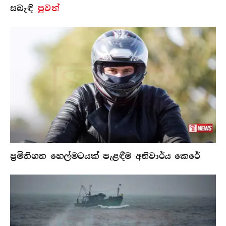
සබැ​ඳි
පුවත්
ප්‍රමිතිගත හෙල්මටයක් පැළඳීම අනිවාර්ය කෙරේ