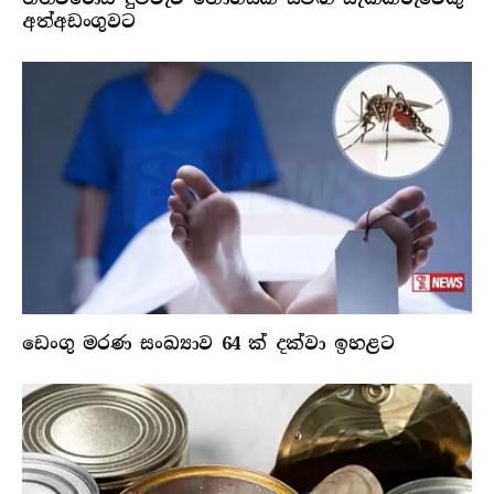
අත්අඩංගුවට
ඩෙංගු මරණ සංඛ්‍යාව 64 ක් දක්වා ඉහළට