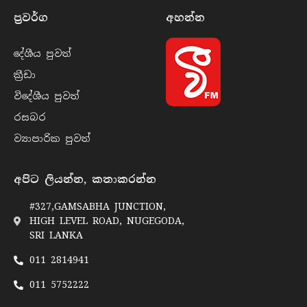
ප්‍රවර්​ග
අහන්​න
දේශීය පුව​ත්
ක්‍රී​ඩා
විදේශීය පුව​ත්
රසබ​ර
ව්‍යාපාරික පුව​ත්
අපිට ලියන්න, කතාකරන්න
#327,GAMSABHA JUNCTION,
HIGH LEVEL ROAD, NUGEGODA,
SRI LANKA
011 2814941
011 5752222