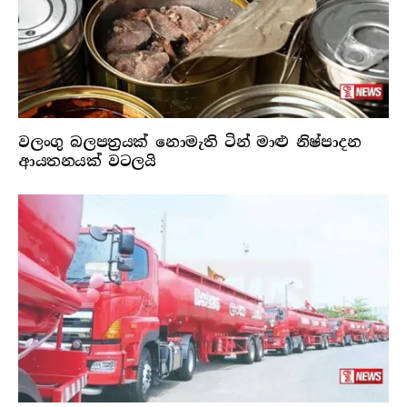
වලංගු බලපත්‍රයක් නොමැති ටින් මාළු නිෂ්පාදන
ආයතනයක් වටලයි