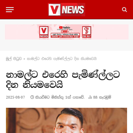
මුල් පිටු​ව
»
නාමල්ට එරෙහි පැමිණ්ල්ලට දින නියමවෙයි
නාමල්ට එරෙහි පැමිණ්ල්ලට
දින නියමවෙයි
2025-08-07
කියවීමට මිනිත්තු 1ක් ගතවේ.
88
නැරඹු​ම්