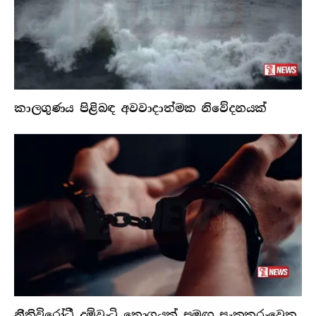
කාලගුණය පිළිබඳ අවවාදාත්මක නිවේදනයක්
නීතිවිරෝධී දුම්වැටි තොගයක් සමඟ සැකකරුවෙකු