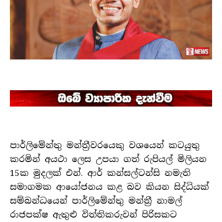
පාර්ලිමේන්තු මන්ත්‍රීවරයෙකු වශයෙන් කටයුතු
කරමින් අයථා ලෙස උපයා ගත් රුපියල් මිලියන
15ක මුදලක් එන්. ආර් කන්සල්ටන්සි නමැති
සමාගමක ආයෝජනය කළ බව කියන සිද්ධියක්
සම්බන්ධයෙන් පාර්ලිමේන්තු මන්ත්‍රී නාමල්
රාජපක්ෂ ඇතුළු විත්තිකරුවන් පිරිසකට