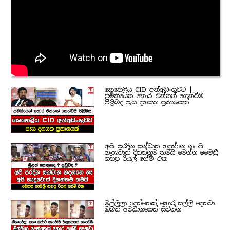
කෙහෙළිය CID අත්අඩංගුවට |
ප්‍රමිතියෙන් තොර එන්නත් ගෙන්වීම
පිළිබඳ පැය දහයක ප්‍රකාශයක්
අපි පරදින සන්ධාන හදන්නෙ නෑ පි
හැදුවොත් දිනන්නම තමයි මෙන්න මෛත්‍රී
ගහපු රියල් ගේම් එක
මල්ලිලා දෙන්නෙක් හොර සල්ලි දෙනවා
ඔබත් අවධානයෙන් සිටින්න