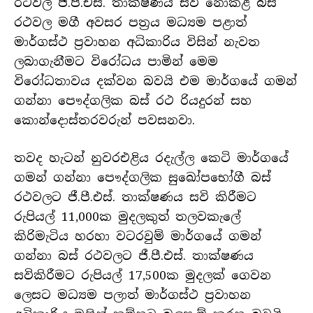
රථවල ජී.පී.එස්. තාක්ෂණය සවි නොකළ බස්
රථවල මගී අවසර පත්‍රය මධ්‍යම පළාත්
මාර්ගස්ථ ප්‍රවාහන අධිකාරිය විසින් නැවත
ලබාගැනීමට විරෝධය පාමින් මෙම
විරෝධතාවය දක්වන බවයි එම මාර්ගයේ ගමන්
ගන්නා පෞද්ගලික බස් රථ රියදුරන් සහ
කොන්දොස්තරවරුන් පවසනවා.
තවද හැටන් නුවරඑළිය රදැල්ල කෙටි මාර්ගයේ
ගමන් ගන්නා පෞද්ගලික සුඛෝපභෝගී බස්
රථවලට ජී.පී.එස්. තාක්ෂණය සවි කිරීමට
රුපියල් 11,000ක මුදලකුත් තලවකැලේ
කිරිමැටිය හරහා වටරවුම් මාර්ගයේ ගමන්
ගන්නා බස් රථවලට ජී.පී.එස්. තාක්ෂණය
සවිකිරීමට රුපියල් 17,500ක මුදලක් ගෙවන
ලෙසට මධ්‍යම පලාත් මාර්ගස්ථ ප්‍රවාහන