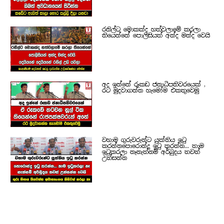
රනිල්ට මොකක්ද හත්වලාමේ කරලා
තියෙන්නේ පොලිසියත් අන්ද මන්ද වෙයි
අද ඉන්නේ රූකඩ ජනාධිපතිවරයෙක් ,
රට මුදවාගන්න හැමෝම එකතුවෙමු
වහාම ගුරුවරුන්ට යුක්තිය ඉටු
කරන්නපොරොන්දු ඉටු කරන්න... තාම
ඉටුකරලා නෑනැත්නම් අර්බුදය තවත්
උත්සන්න