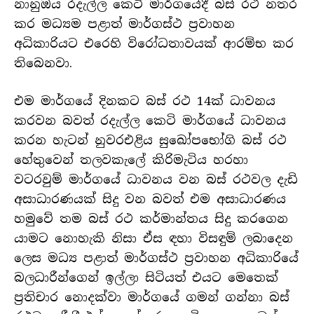
නානුඔය රදැල්ල කෙටි මාර්ගයේදී බස් රථ නතර
කර මධ්‍යම පළාත් මාර්ගස්ථ ප්‍රවාහන
අධිකාරියට එරෙහි විරෝධතාවයක් ආරම්භ කර
තිබෙනවා.
එම මාර්ගයේ දිනකට බස් රථ 14ක් ධාවනය
කරවන බවත් රදැල්ල කෙටි මාර්ගයේ ධාවනය
කරන හැටන් නුවරඑළිය සුඛෝපභෝගි බස් රථ
හේතුවෙන් තලවකැලේ කිරිමැටිය හරහා
වටරවුම් මාර්ගයේ ධාවනය වන බස් රථවල දැඩි
අසාධාරණයක් සිදු වන බවත් එම අසාධාරණය
හමුවේ තම බස් රථ කර්මාන්තය සිදු කරගෙන
යාමට නොහැකි නිසා ඒස ඳහා විසඳුම් ලබාදෙන
ලෙස මධ්‍ය පළාත් මාර්ගස්ථ ප්‍රවාහන අධිකාරියේ
බලධාරීන්ගෙන් ඉල්ලා සිටියත් එයට මෙතෙක්
ප්‍රතිචාර නොදක්වා මාර්ගයේ ගමන් ගන්නා බස්