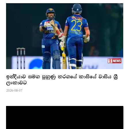
ඉන්දියාව සමග පුහුණු තරගයේ කාසියේ වාසිය ශ්‍රී
ලංකාවට
2026-08-07