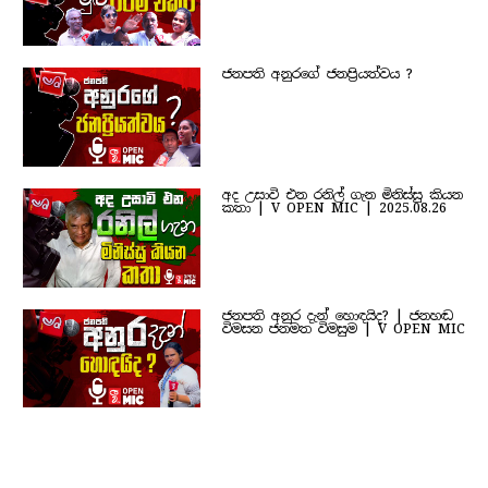
ජනපති අනුරගේ ජනප්‍රියත්වය ?
අද උසාවි එන රනිල් ගැන මිනිස්සු කියන
කතා | V OPEN MIC | 2025.08.26
ජනපති අනුර දැන් හොඳයිද? | ජනහඬ
විමසන ජනමත විමසුම | V OPEN MIC