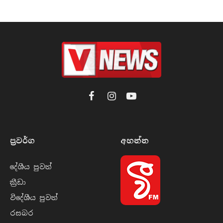
Facebook
Instagram
YouTube
ප්‍රවර්​ග
අහන්​න
දේශීය පුව​ත්
ක්‍රී​ඩා
විදේශීය පුව​ත්
රසබ​ර