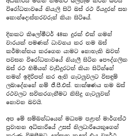
අධිකාරිය මගින් තම්නට බලපෑම් කරන බවයි
විරෝධතාවයේ නියැලි සිටි බස් රථ රියදුරන් සහ
කොන්දොස්තරවරුන් කියා සිටියේ.
දිනකට කිලෝමීටර් 48ක දුරක් එක් ගමන්
වාරයක් පමණක් ධාවනය කර තම බස්
කර්මාන්තය කරගෙන යාමට නොහැකි බවත්
පවසන විරෝධතාවයේ නියැලී සිටින පෞද්ගලික
බස් රථ හිමියන් වැඩිදුරටත් කියා සිටින්නේ
තමන් ඉදිරිපත් කර ඇති ගැටලුවලට විසඳුම්
ලබාදේනනේ නම් ජී.පී.එස්. තාක්ෂණය තම බස්
රථවලට සවිකරගැනීමට කිසිදු ගැටලුවක්
නොවන බවයි.
අප මේ සම්බන්ධයෙන් මධ්‍යම පළාත් මාර්ගස්ථ
ප්‍රවාහන අධිකාරියේ උසස් නිලධාරියෙකුගෙන්
කරුණු විමසීමට උත්සාහ කළත් එය ව්‍යර්ථ