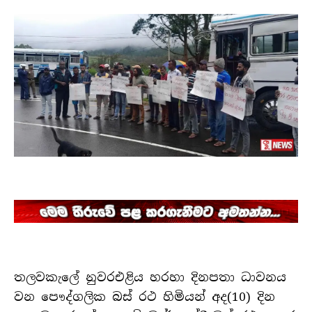
තලවකැලේ නුවරඑළිය හරහා දිනපතා ධාවනය
වන පෞද්ගලික බස් රථ හිමියන් අද(10) දින