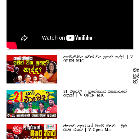
අගමැතිණිය ඉවත් විය යුතුද? නැද්ද? | V
OPEN MIC
එ
පු
ත්
21 එනවද? | නුගේගොඩ ජනතාවගේ
අදහස් | V OPEN MIC
ජනපති අනුර ගේ මතට තිතට - මුළු
රටම එකට | V Open Mic