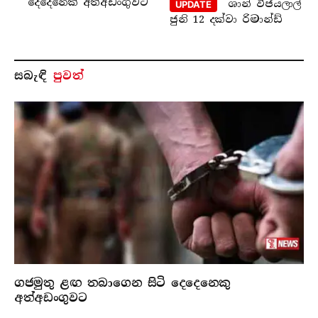
දෙදෙනෙක් අත්අඩංගුවට
ශාන් විජයලාල්
UPDATE
ජුනි 12 දක්වා රිමාන්ඩ්
සබැ​ඳි
පුවත්
ගජමුතු ළඟ තබාගෙන සිටි දෙදෙනෙකු
අත්අඩංගුවට