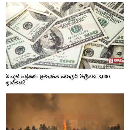
විදෙස් ප්‍රේෂණ ප්‍රමාණය ඩොලර් මිලියන 5,000
ඉක්මවයි