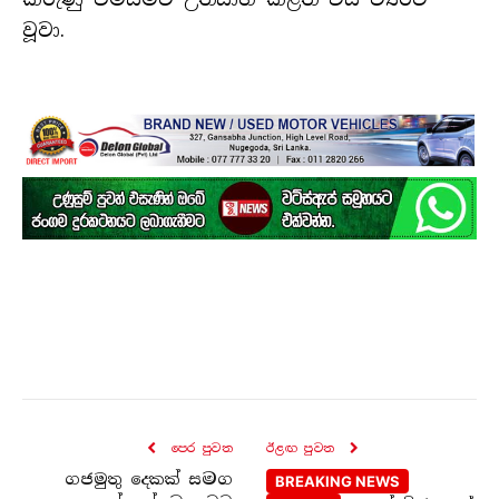
වූවා.
පෙර පුව​ත
ඊළඟ පුව​ත
ගජමුතු දෙකක් සමග
BREAKING NEWS