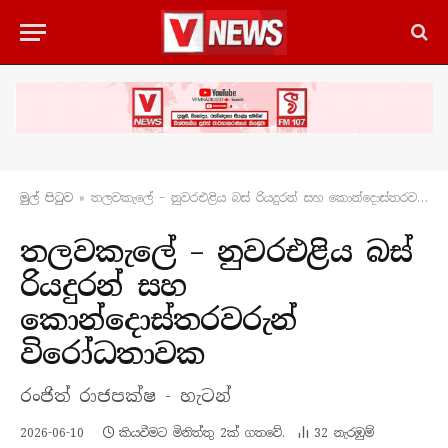
මුල් පිටු​ව
»
තලවකැලේ – නුවරඑළිය බස් රියදුරන් සහ කොන්දොස්තරවරුන් විරෝධතාවක
තලවකැලේ – නුවරඑළිය බස්
රියදුරන් සහ
කොන්දොස්තරවරුන්
විරෝධතාවක
රංජිත් රාජපක්ෂ - හැටන්
2026-06-10
කියවීමට මිනිත්තු 2ක් ගතවේ.
32
නැරඹු​ම්