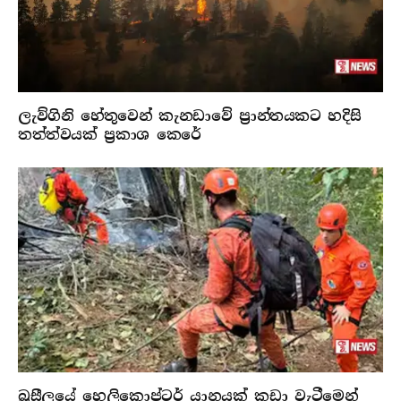
ලැව්ගිනි හේතුවෙන් කැනඩාවේ ප්‍රාන්තයකට හදිසි
තත්ත්වයක් ප්‍රකාශ කෙරේ
බ්‍රසීලයේ හෙලිකොප්ටර් යානයක් කඩා වැටීමෙන්