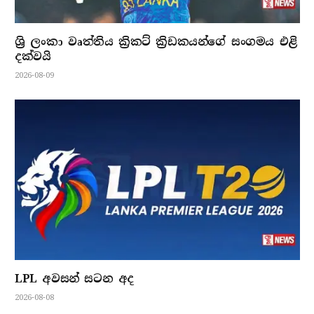
ශ්‍රි ලංකා වෘත්තිය ක්‍රිකට් ක්‍රිඩකයන්ගේ සංගමය එළි
දක්වයි
2026-08-09
LPL අවසන් සටන අද
2026-08-08