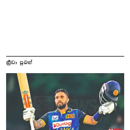
ක්‍රීඩා පුවත්