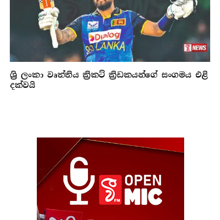
ශ්‍රි ලංකා වෘත්තිය ක්‍රිකට් ක්‍රිඩකයන්ගේ සංගමය එළි
දක්වයි