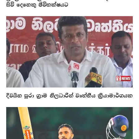
සිව් දෙනෙකු ජිවිතක්ෂයට
දිවයින පුරා ග්‍රාම නිලධාරීන් වෘත්තීය ක්‍රියාමාර්ගයක