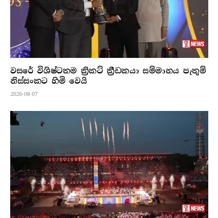
වසරේ විශිෂ්ටතම ක්‍රිකට් ක්‍රීඩකයා සම්මානය පැතුම්
නිස්සංකට හිමි වෙයි
2026-08-07