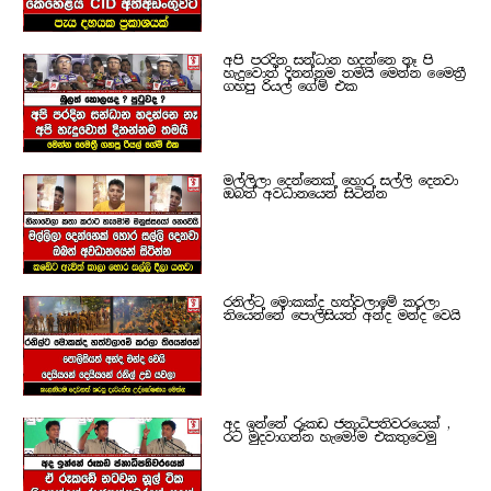
අපි පරදින සන්ධාන හදන්නෙ නෑ පි
හැදුවොත් දිනන්නම තමයි මෙන්න මෛත්‍රී
ගහපු රියල් ගේම් එක
මල්ලිලා දෙන්නෙක් හොර සල්ලි දෙනවා
ඔබත් අවධානයෙන් සිටින්න
රනිල්ට මොකක්ද හත්වලාමේ කරලා
තියෙන්නේ පොලිසියත් අන්ද මන්ද වෙයි
අද ඉන්නේ රූකඩ ජනාධිපතිවරයෙක් ,
රට මුදවාගන්න හැමෝම එකතුවෙමු