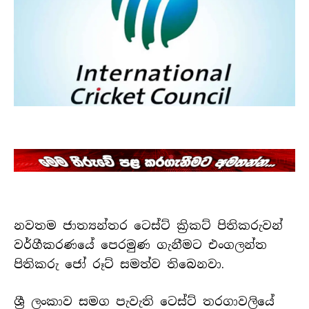
නවතම ජාත්‍යන්තර ටෙස්ට් ක්‍රිකට් පිතිකරුවන්
වර්ගීකරණයේ පෙරමුණ ගැනීමට එංගලන්ත
පිතිකරු ජෝ රූට් සමත්ව තිබෙනවා.
ශ්‍රී ලංකාව සමග පැවැති ටෙස්ට් තරගාවලියේ