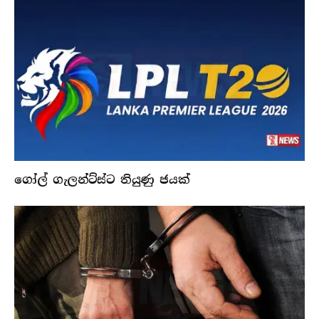
ගෝල් ගැලන්ට්ස්ට තියුණු ජයක්