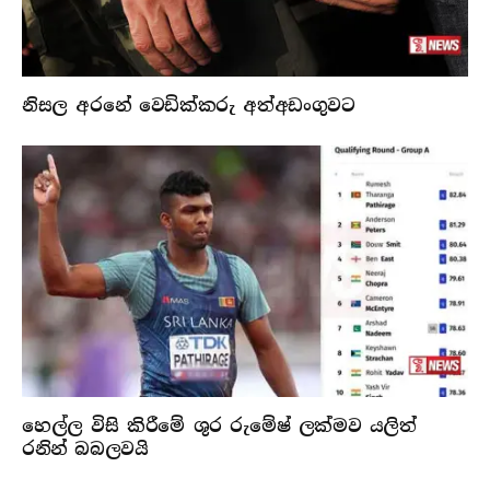
නිසල අරනේ වෙඩික්කරු අත්අඩංගුවට
හෙල්ල විසි කිරීමේ ශුර රුමේෂ් ලක්මව යලිත්
රනින් බබලවයි