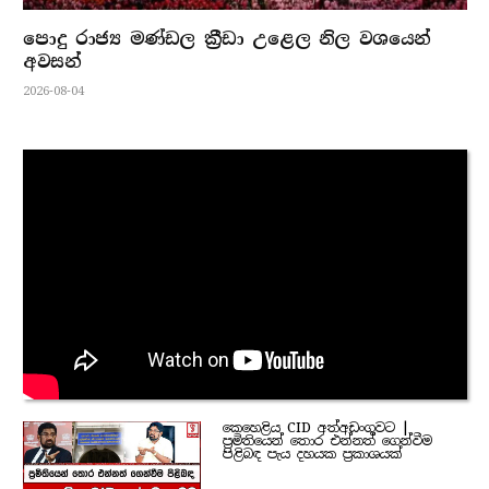
පොදු රාජ්‍ය මණ්ඩල ක්‍රීඩා උළෙල නිල වශයෙන්
අවසන්
2026-08-04
කෙහෙළිය CID අත්අඩංගුවට |
ප්‍රමිතියෙන් තොර එන්නත් ගෙන්වීම
පිළිබඳ පැය දහයක ප්‍රකාශයක්