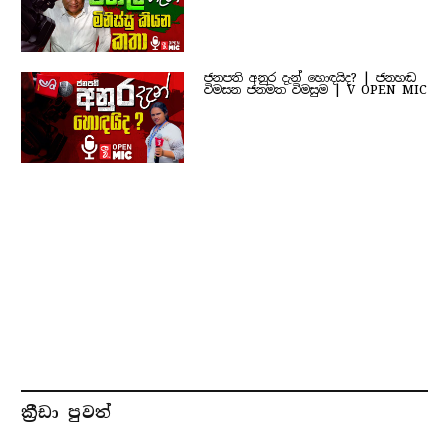
ජනපති අනුර දැන් හොඳයිද? | ජනහඬ
විමසන ජනමත විමසුම | V OPEN MIC
ක්‍රීඩා පුවත්