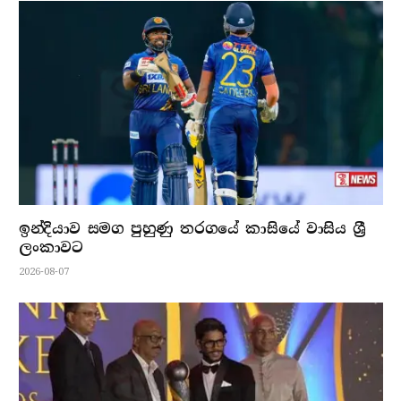
ඉන්දියාව සමග පුහුණු තරගයේ කාසියේ වාසිය ශ්‍රී
ලංකාවට
2026-08-07