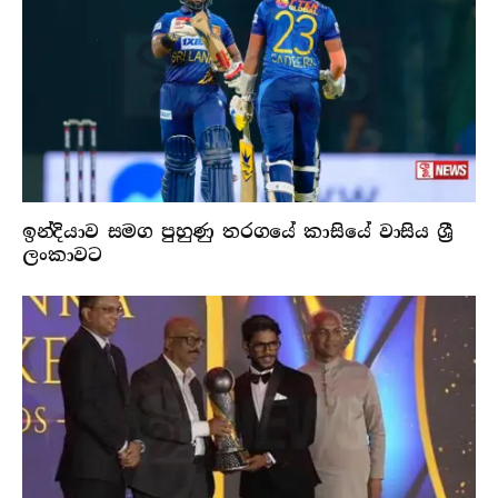
ඉන්දියාව සමග පුහුණු තරගයේ කාසියේ වාසිය ශ්‍රී
ලංකාවට