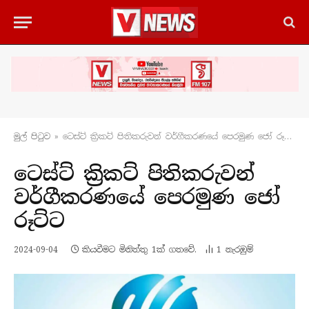
මුල් පිටු​ව
»
ටෙස්ට් ක්‍රිකට් පිතිකරුවන් වර්ගීකරණයේ පෙරමුණ ජෝ රූට්ට
ටෙස්ට් ක්‍රිකට් පිතිකරුවන්
වර්ගීකරණයේ පෙරමුණ ජෝ
රූට්ට
2024-09-04
කියවීමට මිනිත්තු 1ක් ගතවේ.
1
නැරඹු​ම්