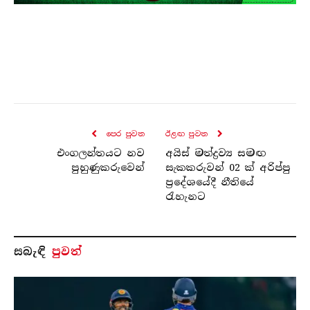
පෙර පුව​ත
ඊළඟ පුව​ත
එංගලන්තයට නව
අයිස් මත්ද්‍රව්‍ය සමඟ
පුහුණුකරුවෙන්
සැකකරුවන් 02 ක් අරිප්පු
ප්‍රදේශයේදී නීතියේ
රැහැනට
සබැ​ඳි
පුවත්