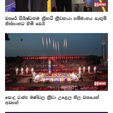
වසරේ විශිෂ්ටතම ක්‍රිකට් ක්‍රීඩකයා සම්මානය පැතුම්
නිස්සංකට හිමි වෙයි
පොදු රාජ්‍ය මණ්ඩල ක්‍රීඩා උළෙල නිල වශයෙන්
අවසන්