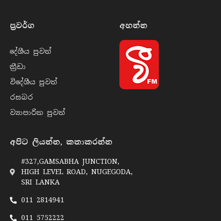
ප්‍රවර්​ග
අහන්​න
දේශීය පුව​ත්
ක්‍රී​ඩා
විදේශීය පුව​ත්
රසබ​ර
ව්‍යාපාරික පුව​ත්
අපිට ලියන්න, කතාකරන්න
#327,GAMSABHA JUNCTION,
HIGH LEVEL ROAD, NUGEGODA,
SRI LANKA
011 2814941
011 5752222