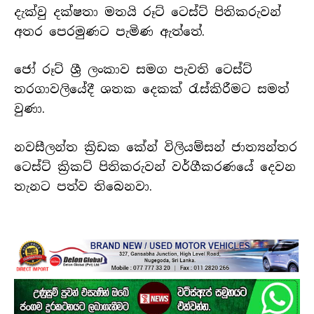
දැක්වු දක්ෂතා මතයි රූට් ටෙස්ට් පිතිකරුවන්
අතර පෙරමුණට පැමිණ ඇත්තේ.
ජෝ රූට් ශ්‍රී ලංකාව සමග පැවති ටෙස්ට්
තරගාවලියේදී ශතක දෙකක් රැස්කිරීමට සමත්
වුණා.
නවසීලන්ත ක්‍රිඩක කේන් විලියම්සන් ජාත්‍යන්තර
ටෙස්ට් ක්‍රිකට් පිතිකරුවන් වර්ගීකරණයේ දෙවන
තැනට පත්ව තිබෙනවා.