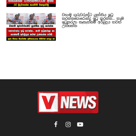
වහාම ගුරුවරුන්ට යුක්තිය ඉටු
කරන්නපොරොන්දු ඉටු කරන්න... තාම
ඉටුකරලා නෑනැත්නම් අර්බුදය තවත්
උත්සන්න
Facebook
Instagram
YouTube