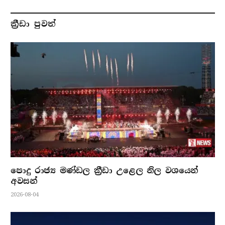
ක්‍රීඩා පුවත්
පොදු රාජ්‍ය මණ්ඩල ක්‍රීඩා උළෙල නිල වශයෙන්
අවසන්
2026-08-04