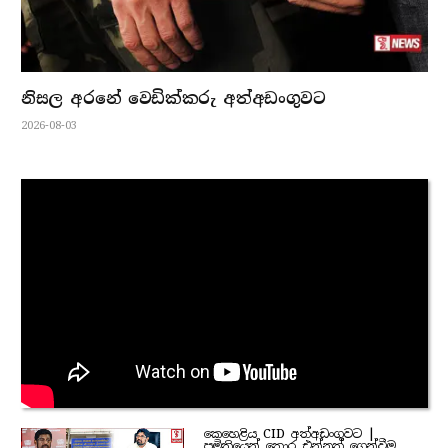
නිසල අරනේ වෙඩික්කරු අත්අඩංගුවට
2026-08-03
කෙහෙළිය CID අත්අඩංගුවට |
ප්‍රමිතියෙන් තොර එන්නත් ගෙන්වීම