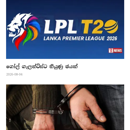
ගෝල් ගැලන්ට්ස්ට තියුණු ජයක්
2026-08-04