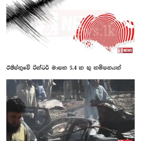
ඊජිප්තුවේ රික්ටර් මාපක 5.4 ක භූ කම්පනයක්