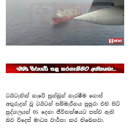
ටයිටැනික් නැවේ සුන්බුන් නැරඹීම ගොස්
අතුරුදන් වූ ටයිටන් සබ්මැරීනය පුපුරා එහි සිටි
පුද්ගලයන් 05 දෙනා ජීවිතක්ෂයට පත්ව ඇති
බව විදෙස් මාධ්‍ය වාර්තා කර තිබෙනවා.