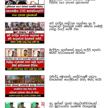
පිළිබඳ පැය දහයක ප්‍රකාශයක්
අපි පරදින සන්ධාන හදන්නෙ නෑ පි
හැදුවොත් දිනන්නම තමයි මෙන්න මෛත්‍රී
ගහපු රියල් ගේම් එක
මල්ලිලා දෙන්නෙක් හොර සල්ලි දෙනවා
ඔබත් අවධානයෙන් සිටින්න
රනිල්ට මොකක්ද හත්වලාමේ කරලා
තියෙන්නේ පොලිසියත් අන්ද මන්ද වෙයි
අද ඉන්නේ රූකඩ ජනාධිපතිවරයෙක් ,
රට මුදවාගන්න හැමෝම එකතුවෙමු