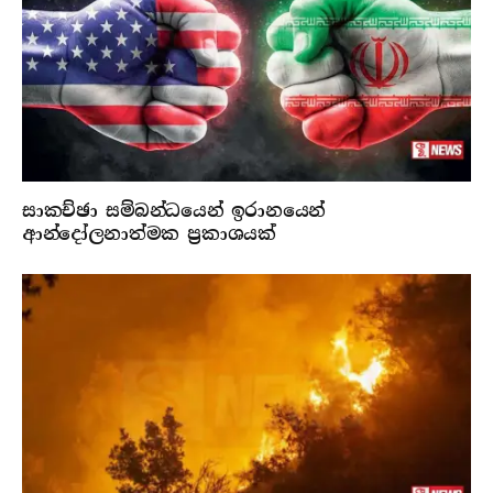
සාකච්ඡා සම්බන්ධයෙන් ඉරානයෙන්
ආන්දෝලනාත්මක ප්‍රකාශයක්