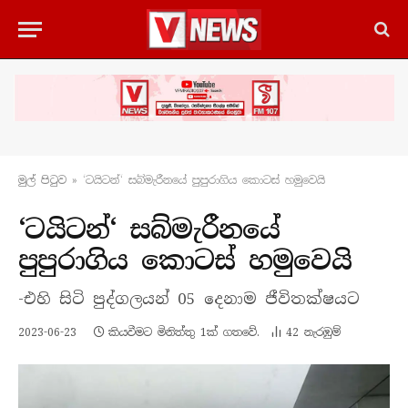
මුල් පිටු​ව
»
‘ටයිටන්‘ සබ්මැරීනයේ පුපුරාගිය කොටස් හමුවෙයි
‘ටයිටන්‘ සබ්මැරීනයේ
පුපුරාගිය කොටස් හමුවෙයි
-එහි සිටි පුද්ගලයන් 05 දෙනාම ජීවිතක්ෂයට
2023-06-23
කියවීමට මිනිත්තු 1ක් ගතවේ.
42
නැරඹු​ම්