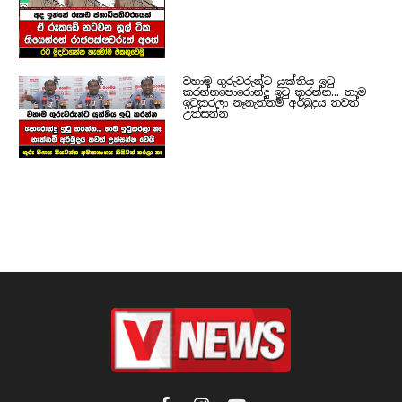
වහාම ගුරුවරුන්ට යුක්තිය ඉටු
කරන්නපොරොන්දු ඉටු කරන්න... තාම
ඉටුකරලා නෑනැත්නම් අර්බුදය තවත්
උත්සන්න