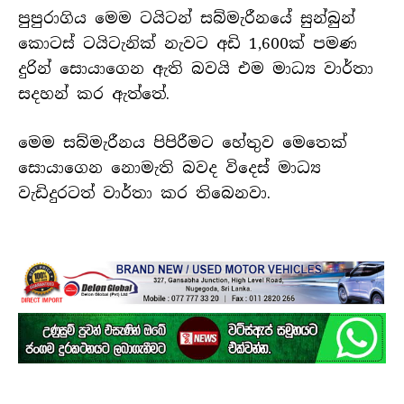
පුපුරාගිය මෙම ටයිටන් සබ්මැරීනයේ සුන්බුන්
කොටස් ටයිටැනික් නැවට අඩි 1,600ක් පමණ
දුරින් සොයාගෙන ඇති බවයි එම මාධ්‍ය වාර්තා
සදහන් කර ඇත්තේ.
මෙම සබ්මැරීනය පිපිරීමට හේතුව මෙතෙක්
සොයාගෙන නොමැති බවද විදෙස් මාධ්‍ය
වැඩිදුරටත් වාර්තා කර තිබෙනවා.