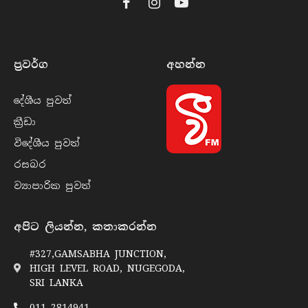
Facebook
Instagram
YouTube
ප්‍රවර්​ග
අහන්​න
දේශීය පුව​ත්
ක්‍රී​ඩා
විදේශීය පුව​ත්
රසබ​ර
ව්‍යාපාරික පුව​ත්
අපිට ලියන්න, කතාකරන්න
#327,GAMSABHA JUNCTION,
HIGH LEVEL ROAD, NUGEGODA,
SRI LANKA
011 2814941