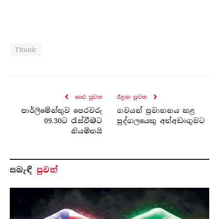
Titanic
පෙර පුව​ත
ඊළඟ පුව​ත
පාර්ලිමේන්තුව පෙරවරු
ගවයන් ප්‍රවාහනය කළ
09.30ට රැස්වීමට
පුද්ගලයෙකු අත්අඩංගුවට
නියමිතයි
සබැ​ඳි
පුවත්