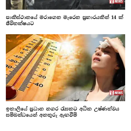
පාකිස්ථානයේ මරාගෙන මැරෙන ප්‍රහාරයකින් 14 ක්
ජීවිතක්ෂයට
ඉතාලියේ ප්‍රධාන නගර රැසකට අධික උෂ්ණත්වය
සම්බන්ධයෙන් අනතුරු ඇඟවීම්