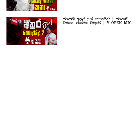
ජනපති අනුර දැන් හොඳයිද? | ජනහඬ
විමසන ජනමත විමසුම | V OPEN MIC