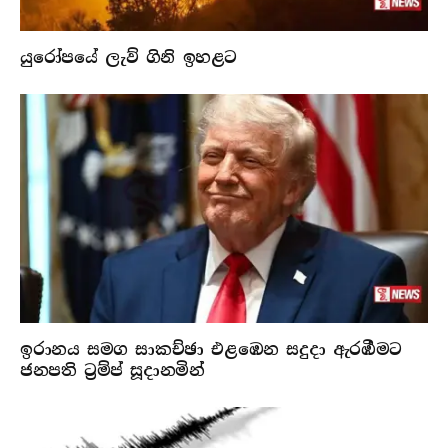
යුරෝපයේ ලැව් ගිනි ඉහළට
ඉරානය සමග සාකච්ඡා එළඹෙන සදුදා ඇරඹීමට
ජනපති ට්‍රම්ප් සූදානමින්