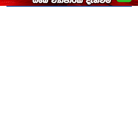
ගෝල් ගැලන්ට්ස්ට තියුණු ජයක්
2026-08-04
නිසල අරනේ වෙඩික්කරු අත්අඩංගුවට
2026-08-03
The request cannot be completed because you have
exceeded your
quota
.