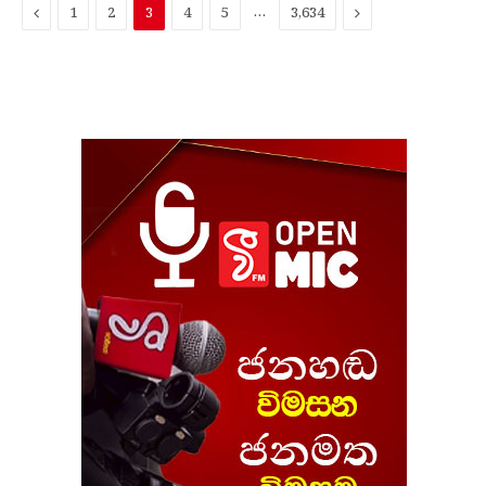
පෙ​
…
ඊළ​
1
2
3
4
5
3,634
ර
ග