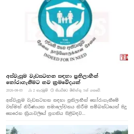
අස්වැසුම වැඩසටහන සඳහා ප්‍රතිලාභීන්
තෝරාගැනීමට නව ක්‍රමවේදයක්
2026-08-03
2
නැරඹු​ම්
කියවීමට මිනිත්තු 1ක් ගතවේ.
අස්වැසුම වැඩසටහන සඳහා ප්‍රතිලාභීන් තෝරාගැනීමේ
වත්මන් නිර්ණායක සමාලෝචනය කිරීම සම්බන්ධයෙන් සිදු
කෙරෙන ක්‍රියාවලියේ ප්‍රගතිය පිළිබඳව…