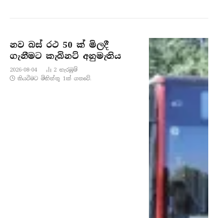
නව බස් රථ 50 ක් මිලදී
ගැනීමට කැබිනට් අනුමැතිය
2026-08-04
2
නැරඹු​ම්
කියවීමට මිනිත්තු 1ක් ගතවේ.