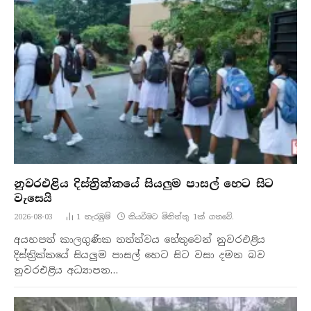
නුවරඑළිය දිස්ත්‍රික්කයේ සියලුම පාසල් හෙට සිට
වැසෙයි
2026-08-03
1
නැරඹු​ම්
කියවීමට මිනිත්තු 1ක් ගතවේ.
අයහපත් කාලගුණික තත්ත්වය හේතුවෙන් නුවරඑළිය
දිස්ත්‍රික්කයේ සියලුම පාසල් හෙට සිට වසා දමන බව
නුවරඑළිය අධ්‍යාපන…