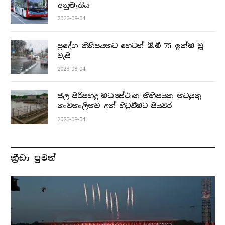
අනුමැතිය
2026-08-04
ප්‍රදේශ කිහිපයකට හෙටත් මි.මී 75 ඉක්ම වූ
වැසි
2026-08-04
ජල පිරිපහදු මධ්‍යස්ථාන කිහිපයක කටයුතු
තාවකාලිකව අත් හිටුවීමට පියවර
2026-08-04
ක්‍රීඩා පුවත්