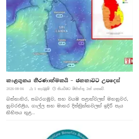
කාළගුනය තීරණාත්මකයි – ජනතාවට උපදෙස්
2026-08-04
1
නැරඹු​ම්
කියවීමට මිනිත්තු 2ක් ගතවේ.
බස්නාහිර, සබරගමුව, සහ වයඹ පළාත්වලත් මහනුවර,
නුවරඑළිය, ගාල්ල සහ මාතර දිස්ත්‍රික්කවලත් ඉදිරි පැය
කිහිපය තුළ…