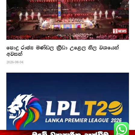
පොදු රාජ්‍ය මණ්ඩල ක්‍රීඩා උළෙල නිල වශයෙන්
අවසන්
2026-08-04