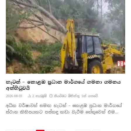
හැටන් – කොළඹ ප්‍රධාන මාර්ගයේ ගමනා ගමනය
අත්හිටුවයි
2026-08-03
2
නැරඹු​ම්
කියවීමට මිනිත්තු 1ක් ගතවේ.
අධික වර්ෂාවත් සමඟ හැටන් – කොළඹ ප්‍රධාන මාර්ගයේ
ස්ථාන කිහිපයකට පස්කඳු කඩා වැටීම හේතුවෙන් එම…