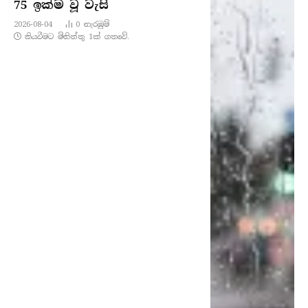
75 ඉක්ම වූ වැසි
2026-08-04
0
නැරඹු​ම්
කියවීමට මිනිත්තු 1ක් ගතවේ.