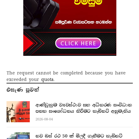
The request cannot be completed because you have
exceeded your
quota
.
එසැණ පුව​ත්
ආණ්ඩුක්‍රම ව්‍යවස්ථාව සහ අධිකරණ සංවිධාන
පනත සංශෝධනය කිරීමට කැබිනට් අනුමැතිය
2026-08-04
නව බස් රථ 50 ක් මිලදී ගැනීමට කැබිනට්