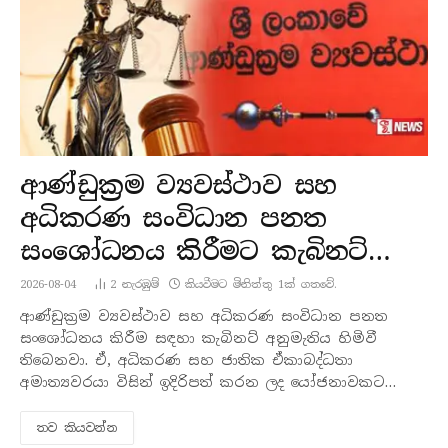
ආණ්ඩුක්‍රම ව්‍යවස්ථාව සහ
අධිකරණ සංවිධාන පනත
සංශෝධනය කිරීමට කැබිනට්
අනුමැතිය
2026-08-04
2
නැරඹු​ම්
කියවීමට මිනිත්තු 1ක් ගතවේ.
ආණ්ඩුක්‍රම ව්‍යවස්ථාව සහ අධිකරණ සංවිධාන පනත
සංශෝධනය කිරීම සඳහා කැබිනට් අනුමැතිය හිමිවී
තිබෙනවා. ඒ, අධිකරණ සහ ජාතික ඒකාබද්ධතා
අමාත්‍යවරයා විසින් ඉදිරිපත් කරන ලද යෝජනාවකට…
තව කියවන්​න