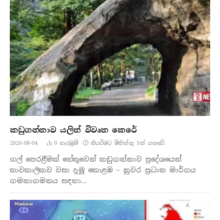
කඩුගන්නාව යලිත් විවෘත කෙරේ
2026-08-04
0
නැරඹු​ම්
කියවීමට මිනිත්තු 1ක් ගතවේ.
ගල් පෙරළීමක් හේතුවෙන් කඩුගන්නාව ප්‍රදේශයෙන්
තාවකාලිකව වසා දැමූ කොළඹ – නුවර ප්‍රධාන මාර්ගය
ගමනාගමනය සඳහා…