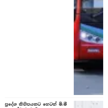
ප්‍රදේශ කිහිපයකට හෙටත් මි.මී