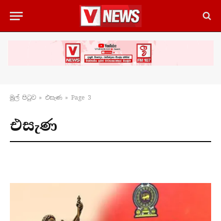
මුල් පිටු​ව
»
එසැණ
»
Page 3
එසැණ