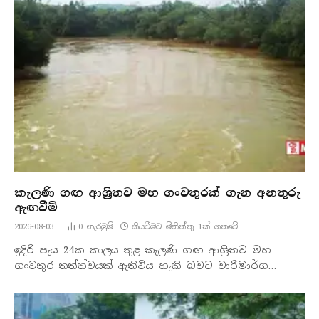
කැලණි ගඟ ආශ්‍රිතව මහ ගංවතුරක් ගැන අනතුරු
ඇඟවීම්
2026-08-03
0
නැරඹු​ම්
කියවීමට මිනිත්තු 1ක් ගතවේ.
ඉදිරි පැය 24ක කාලය තුළ කැලණි ගඟ ආශ්‍රිතව මහ
ගංවතුර තත්ත්වයක් ඇතිවිය හැකි බවට වාරිමාර්ග…