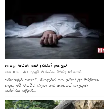
ආපදා මරණ තව දුරටත් ඉහළට
2026-08-04
1
නැරඹු​ම්
කියවීමට මිනිත්තු 1ක් ගතවේ.
සබරගමුව පළාතට, මහනුවර සහ නුවරඑළිය දිස්ත්‍රික්ක
සඳහා මේ වනවිට බලපා ඇති අයහපත් කාලගුණ
තත්ත්වය හමුවේ…