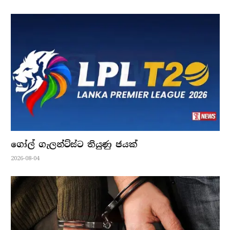
ගෝල් ගැලන්ට්ස්ට තියුණු ජයක්
2026-08-04