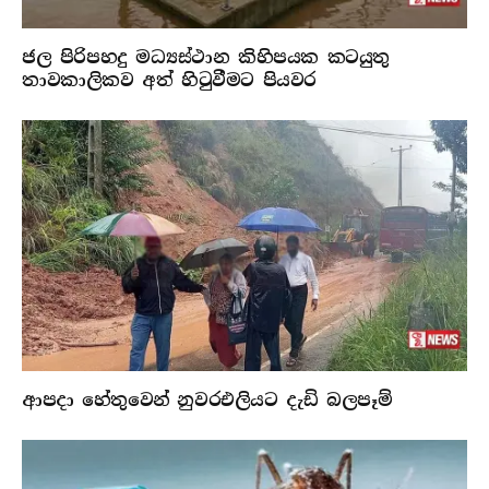
ජල පිරිපහදු මධ්‍යස්ථාන කිහිපයක කටයුතු
තාවකාලිකව අත් හිටුවීමට පියවර
ආපදා හේතුවෙන් නුවරඑලියට දැඩි බලපෑම්