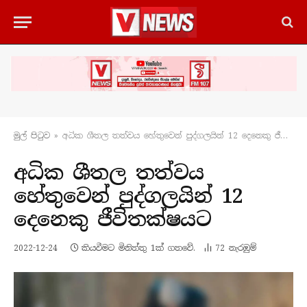
මුල් පිටු​ව
»
අධික ශීතල තත්වය හේතුවෙන් පුද්ගලයින් 12 දෙනෙකු ජීවිතක්ෂයට
අධික ශීතල තත්වය
හේතුවෙන් පුද්ගලයින් 12
දෙනෙකු ජීවිතක්ෂයට
2022-12-24
කියවීමට මිනිත්තු 1ක් ගතවේ.
72
නැරඹු​ම්