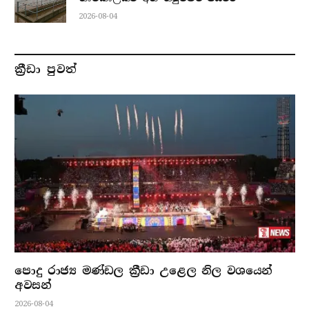
2026-08-04
ක්‍රීඩා පුවත්
පොදු රාජ්‍ය මණ්ඩල ක්‍රීඩා උළෙල නිල වශයෙන්
අවසන්
2026-08-04