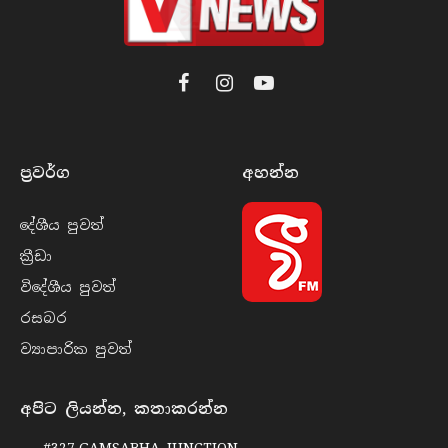
Facebook
Instagram
YouTube
ප්‍රවර්​ග
අහන්​න
දේශීය පුව​ත්
ක්‍රී​ඩා
විදේශීය පුව​ත්
රසබ​ර
ව්‍යාපාරික පුව​ත්
අපිට ලියන්න, කතාකරන්න