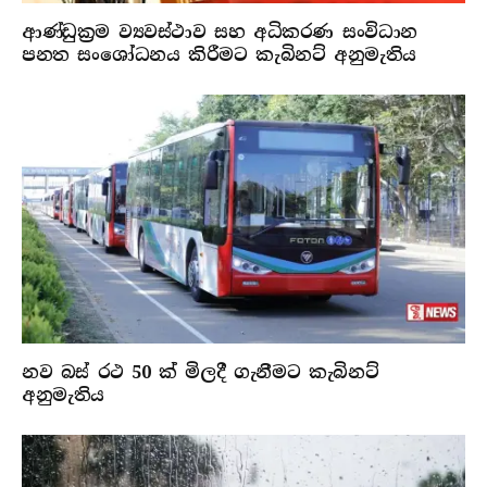
ආණ්ඩුක්‍රම ව්‍යවස්ථාව සහ අධිකරණ සංවිධාන
පනත සංශෝධනය කිරීමට කැබිනට් අනුමැතිය
නව බස් රථ 50 ක් මිලදී ගැනීමට කැබිනට්
අනුමැතිය