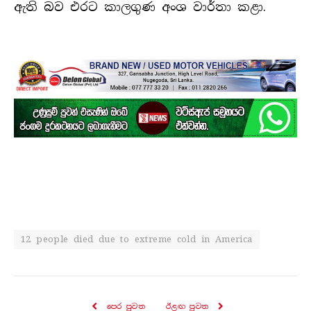
ඇති බව එරට කාලගුණ අංශ වාර්තා කළා.
12 people died due to extreme cold in America
පෙර පුව​ත
ඊළඟ පුව​ත