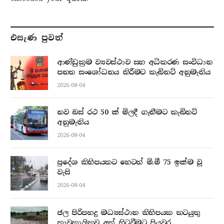
එසැණ පුව​ත්
ආණ්ඩුක්‍රම ව්‍යවස්ථාව සහ අධිකරණ සංවිධාන
පනත සංශෝධනය කිරීමට කැබිනට් අනුමැතිය
2026-08-04
නව බස් රථ 50 ක් මිලදී ගැනීමට කැබිනට්
අනුමැතිය
2026-08-04
ප්‍රදේශ කිහිපයකට හෙටත් මි.මී 75 ඉක්ම වූ
වැසි
2026-08-04
ජල පිරිපහදු මධ්‍යස්ථාන කිහිපයක කටයුතු
තාවකාලිකව අත් හිටුවීමට පියවර