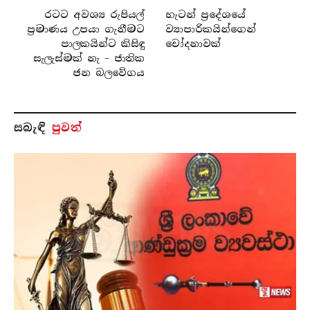
රටට අවශ්‍ය රුපියල්
හැටන් ප්‍රදේශයේ
ප්‍රමාණය උපයා ගැනීමට
ව්‍යාපාරිකයින්ගෙන්
පාලකයින්ට කිසිඳු
චෝදනාවක්
සැලැස්මක් නැ – ජාතික
ජන බලවේගය
සබැ​ඳි
පුවත්