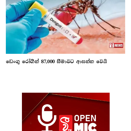
ඩෙංගු රෝගීන් 87,000 සීමාවට ආසන්න වෙයි