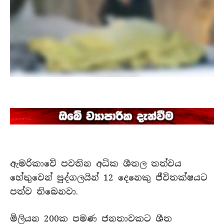
ඇමරිකාවේ පවතින අධික ශීතල තත්වය
හේතුවෙන් පුද්ගලයින් 12 දෙනෙකු ජීවිතක්ෂයට
පත්ව තිබෙනවා.
මිලියන 200ක පමණ ජනතාවකට ශීත