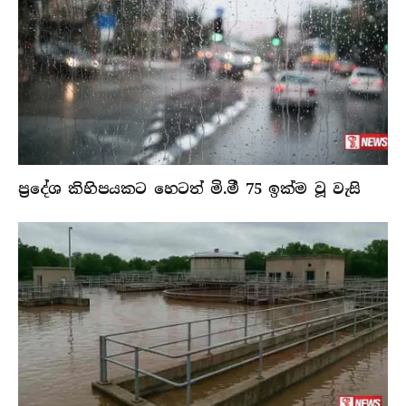
ප්‍රදේශ කිහිපයකට හෙටත් මි.මී 75 ඉක්ම වූ වැසි