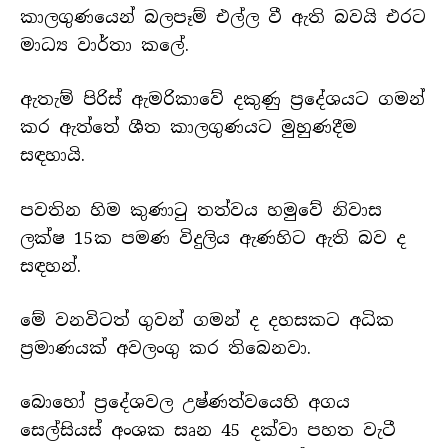
කාලගුණයෙන් බලපෑම් එල්ල වී ඇති බවයි එරට
මාධ්‍ය වාර්තා කලේ.
ඇතැම් පිරිස් ඇමරිකාවේ දකුණු ප්‍රදේශයට ගමන්
කර ඇත්තේ ශීත කාලගුණයට මුහුණදීම
සඳහායි.
පවතින හිම කුණාටු තත්වය හමුවේ නිවාස
ලක්ෂ 15ක පමණ විදුලිය ඇණහිට ඇති බව ද
සඳහන්.
මේ වනවිටත් ගුවන් ගමන් ද දහසකට අධික
ප්‍රමාණයක් අවලංගු කර තිබෙනවා.
බොහෝ ප්‍රදේශවල උෂ්ණත්වයෙහි අගය
සෙල්සියස් අංශක සෘන 45 දක්වා පහත වැටී