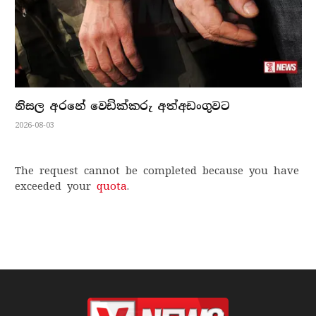
නිසල අරනේ වෙඩික්කරු අත්අඩංගුවට
2026-08-03
The request cannot be completed because you have
exceeded your
quota
.