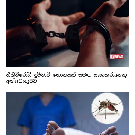
නීතිවිරෝධී දුම්වැටි තොගයක් සමඟ සැකකරුවෙකු
අත්අඩංගුවට