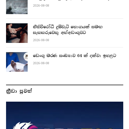
2026-08-08
නීතිවිරෝධී දුම්වැටි තොගයක් සමඟ
සැකකරුවෙකු අත්අඩංගුවට
2026-08-08
ඩෙංගු මරණ සංඛ්‍යාව 64 ක් දක්වා ඉහළට
2026-08-08
ක්‍රීඩා පුවත්