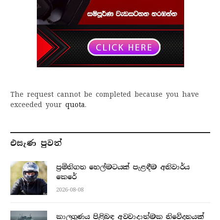
The request cannot be completed because you have
exceeded your
quota
.
එසැණ පුව​ත්
ප්‍රමිතිගත හෙල්මටයක් පැළඳීම අනිවාර්ය
කෙරේ
2026-08-08
කාලගුණය පිළිබඳ අවවාදාත්මක නිවේදනයක්