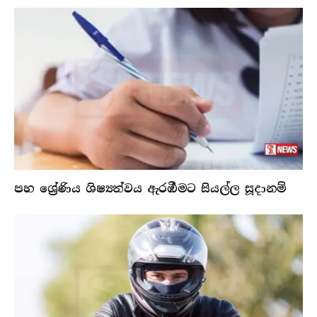
පහ ශ්‍රේණිය ශිෂ්‍යත්වය ඇරඹීමට සියල්ල සූදානම්