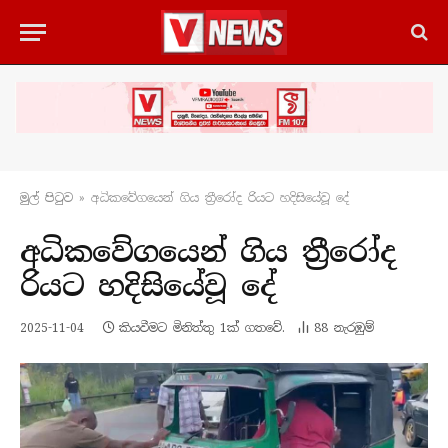
මුල් පිටු​ව
»
අධිකවේගයෙන් ගිය ත්‍රීරෝද රියට හදිසියේවූ දේ
අධිකවේගයෙන් ගිය ත්‍රීරෝද
රියට හදිසියේවූ දේ
2025-11-04
කියවීමට මිනිත්තු 1ක් ගතවේ.
88
නැරඹු​ම්