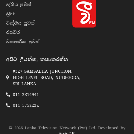
දේශීය පුව​ත්
ක්‍රී​ඩා
විදේශීය පුව​ත්
රසබ​ර
ව්‍යාපාරික පුව​ත්
අපිට ලියන්න, කතාකරන්න
#327,GAMSABHA JUNCTION,
HIGH LEVEL ROAD, NUGEGODA,
SRI LANKA
011 2814941
011 5752222
© 2026 Lanka Television Network (Pvt) Ltd. Developed by
Accio.LK
.