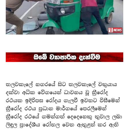
තලවකැලේ නගරයේ සිට තලවකැලේ වතුයාය
දක්වා අධික වේගයෙන් ධාවනය වූ ත්‍රීරෝද
රථයක ඉදිරිපස රෝදය ගැලවී ඉවතට විසීමෙන්
ත්‍රීරෝද රථය ප්‍රධාන මාර්ගයේ පෙරලීමෙන්
ත්‍රීරෝද රථයේ ගමන්ගත් දෙදෙනෙකු තුවාල ලබා
ලිඳුල ප්‍රාදේශීය රෝහල වෙත ඇතුළත් කර ඇති