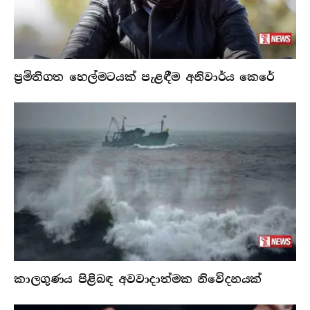
ප්‍රමිතිගත හෙල්මටයක් පැළඳීම අනිවාර්ය කෙරේ
කාලගුණය පිළිබඳ අවවාදාත්මක නිවේදනයක්