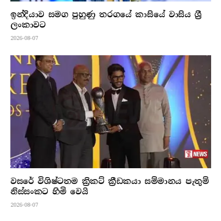
ඉන්දියාව සමග පුහුණු තරගයේ කාසියේ වාසිය ශ්‍රී
ලංකාවට
2026-08-07
වසරේ විශිෂ්ටතම ක්‍රිකට් ක්‍රීඩකයා සම්මානය පැතුම්
නිස්සංකට හිමි වෙයි
2026-08-07