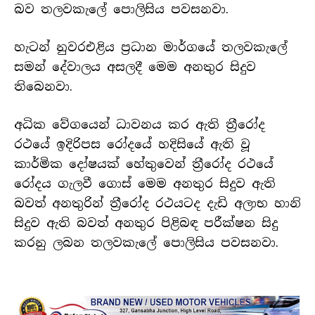
බව තලවකැලේ පොලිසිය පවසනවා.
හැටන් නුවරඑළිය ප්‍රධාන මාර්ගයේ තලවකැලේ
සමන් දේවාලය අසලදී මෙම අනතුර සිදුව
තිබෙනවා.
අධික වේගයෙන් ධාවනය කර ඇති ත්‍රීරෝද
රථයේ ඉදිරිපස රෝදයේ හදිසියේ ඇති වූ
කාර්මික දෝෂයක් හේතුවෙන් ත්‍රීරෝද රථයේ
රෝදය ගැලවී ගොස් මෙම අනතුර සිදුව ඇති
බවත් අනතුරින් ත්‍රීරෝද රථයටද දැඩි අලාභ හානි
සිදුව ඇති බවත් අනතුර පිළිබඳ පරීක්ෂන සිදු
කරනු ලබන තලවකැලේ පොලිසිය පවසනවා.