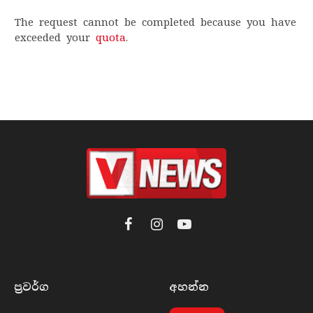
The request cannot be completed because you have
exceeded your
quota
.
Facebook
Instagram
YouTube
ප්‍රවර්​ග
අහන්​න