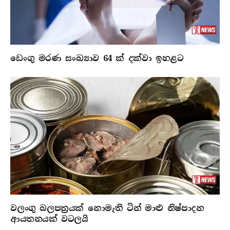
ඩෙංගු මරණ සංඛ්‍යාව 64 ක් දක්වා ඉහළට
වලංගු බලපත්‍රයක් නොමැති ටින් මාළු නිෂ්පාදන
ආයතනයක් වටලයි