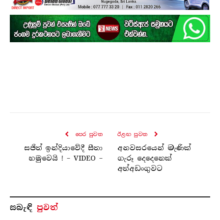
පෙර පුව​ත
ඊළඟ පුව​ත
සජිත් ඉන්දියාවේදී සීතා
අනවසරයෙන් මැණික්
හමුවෙයි ! – VIDEO –
ගැරූ දෙදෙනෙක්
අත්අඩංගුවට
සබැ​ඳි
පුවත්