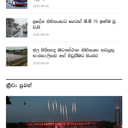
2026-08-04
ප්‍රදේශ කිහිපයකට හෙටත් මි.මී 75 ඉක්ම වූ
වැසි
2026-08-04
ජල පිරිපහදු මධ්‍යස්ථාන කිහිපයක කටයුතු
තාවකාලිකව අත් හිටුවීමට පියවර
2026-08-04
ක්‍රීඩා පුවත්