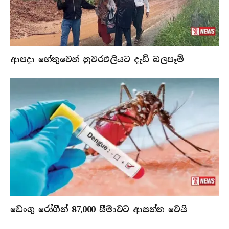
ආපදා හේතුවෙන් නුවරඑලියට දැඩි බලපෑම්
ඩෙංගු රෝගීන් 87,000 සීමාවට ආසන්න වෙයි