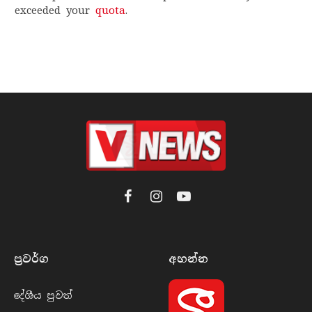
exceeded your
quota
.
Facebook
Instagram
YouTube
ප්‍රවර්​ග
අහන්​න
දේශීය පුව​ත්