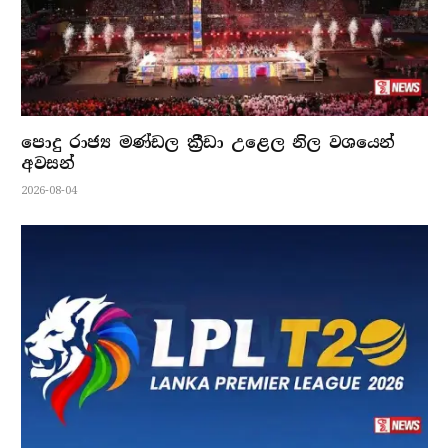
පොදු රාජ්‍ය මණ්ඩල ක්‍රීඩා උළෙල නිල වශයෙන්
අවසන්
2026-08-04