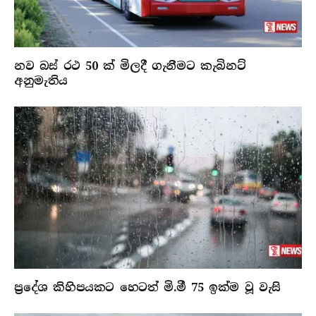
නව බස් රථ 50 ක් මිලදී ගැනීමට කැබිනට්
අනුමැතිය
ප්‍රදේශ කිහිපයකට හෙටත් මි.මී 75 ඉක්ම වූ වැසි