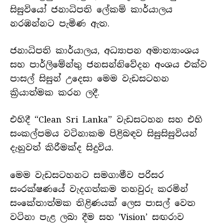
සිසුවියෝ ජනාධිපති ලේකම් කාර්යාලය
නරඹන්නට පැමිණ ඇත.
ජනාධිපති කාර්යාලය, අධ්‍යාපන අමාත්‍යාංශය
සහ පාර්ලිමේන්තු ජනසන්නිවේදන අංශය එක්ව
පාසල් සිසුන් උදෙසා මෙම වැඩසටහන
ක්‍රියාත්මක කරන ලදී.
එහිදී “Clean Sri Lanka” වැඩසටහන සහ එහි
සංකල්පමය වටිනාකම පිළිබඳව සිසුසිසුවියන්
දැනුවත් කිරීමක්ද සිදුවිය.
මෙම වැඩසටහනට සමගාමීව පරිසර
සංරක්ෂණයේ වැදගත්කම තහවුරු කරමින්
සංකේතාත්මක තිළිණයක් ලෙස පාසල් වෙත
වටිනා පැළ ලබා දීම සහ ‘Vision’ සඟරාව