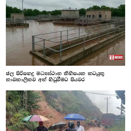
ජල පිරිපහදු මධ්‍යස්ථාන කිහිපයක කටයුතු
තාවකාලිකව අත් හිටුවීමට පියවර