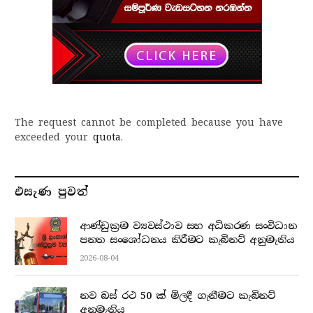
The request cannot be completed because you have
exceeded your
quota
.
එසැණ පුව​ත්
ආණ්ඩුක්‍රම ව්‍යවස්ථාව සහ අධිකරණ සංවිධාන
පනත සංශෝධනය කිරීමට කැබිනට් අනුමැතිය
2026-08-04
නව බස් රථ 50 ක් මිලදී ගැනීමට කැබිනට්
අනුමැතිය