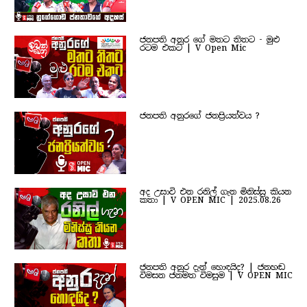
ජනපති අනුර ගේ මතට තිතට - මුළු
රටම එකට | V Open Mic
ජනපති අනුරගේ ජනප්‍රියත්වය ?
අද උසාවි එන රනිල් ගැන මිනිස්සු කියන
කතා | V OPEN MIC | 2025.08.26
ජනපති අනුර දැන් හොඳයිද? | ජනහඬ
විමසන ජනමත විමසුම | V OPEN MIC