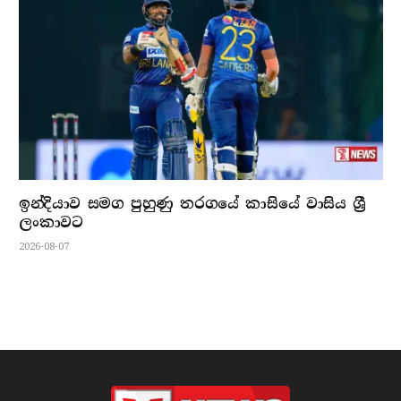
ඉන්දියාව සමග පුහුණු තරගයේ කාසියේ වාසිය ශ්‍රී
ලංකාවට
2026-08-07