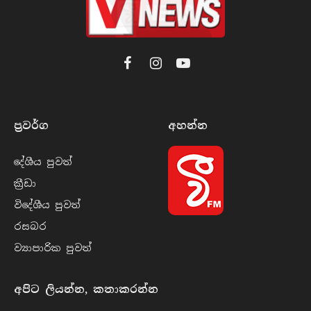
Facebook
Instagram
YouTube
ප්‍රවර්​ග
අහන්​න
දේශීය පුව​ත්
ක්‍රී​ඩා
විදේශීය පුව​ත්
රසබ​ර
ව්‍යාපාරික පුව​ත්
අපිට ලියන්න, කතාකරන්න