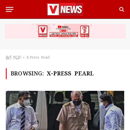
මුල් පිටු​ව
»
X-Press Pearl
BROWSING:
X-PRESS PEARL