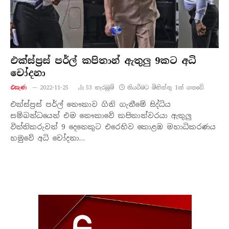
එක්ස්ප්‍රස් පර්ල් කපිතාන් ඇතුලු 9කට අධි
චෝදනා
එසැණ
2022-11-25
53
නැරඹු​ම්
කියවීමට මිනිත්තු 1ක් ගතවේ.
එක්ස්ප්‍රස් පර්ල් නෞකාව ගිනි ගැනීමේ සිද්ධිය
සම්බන්ධයෙන් එම නෞකාවේ කපිතාන්වරයා ඇතුලු
විත්තිකරුවන් 9 දෙනෙකුට එරෙහිව කොළඹ මහාධිකරණය
හමුවේ අධි චෝදනා…