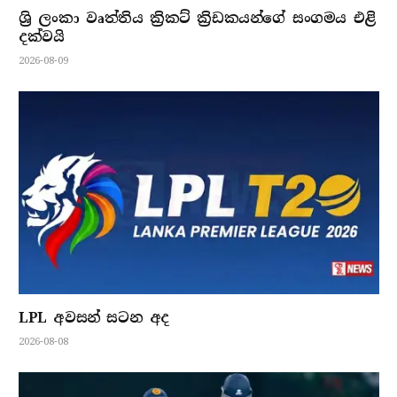
ශ්‍රි ලංකා වෘත්තිය ක්‍රිකට් ක්‍රිඩකයන්ගේ සංගමය එළි
දක්වයි
2026-08-09
LPL අවසන් සටන අද
2026-08-08