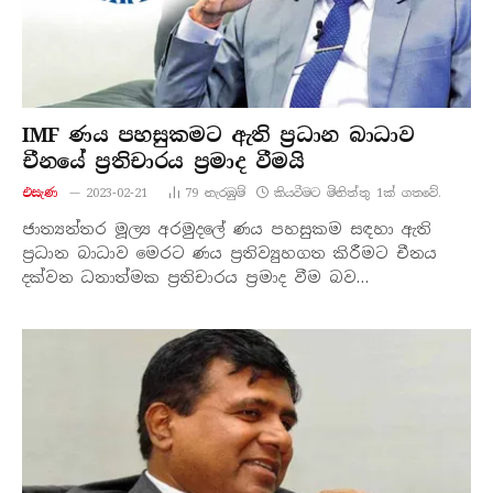
IMF ණය පහසුකමට ඇති ප්‍රධාන බාධාව
චීනයේ ප්‍රතිචාරය ප්‍රමාද වීමයි
එසැණ
2023-02-21
79
නැරඹු​ම්
කියවීමට මිනිත්තු 1ක් ගතවේ.
ජාත්‍යන්තර මූල්‍ය අරමුදලේ ණය පහසුකම සඳහා ඇති
ප්‍රධාන බාධාව මෙරට ණය ප්‍රතිව්‍යුහගත කිරීමට චීනය
දක්වන ධනාත්මක ප්‍රතිචාරය ප්‍රමාද වීම බව…