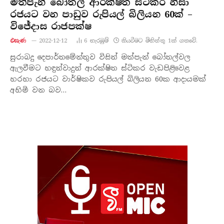
මත්පැන් බෝතල් ආරක්ෂිත ස්ටිකර නිසා
රජයට වන පාඩුව රුපියල් බිලියන 60ක් –
විජේදාස රාජපක්ෂ
එසැණ
2022-12-12
6
නැරඹු​ම්
කියවීමට මිනිත්තු 1ක් ගතවේ.
සුරාබදු දෙපාර්තමේන්තුව විසින් මත්පැන් බෝතල්වල
ඇලවීමට හඳුන්වාදුන් ආරක්ෂිත ස්ටිකර වැඩපිළිවෙළ
හරහා රජයට වාර්ෂිකව රුපියල් බිලියන 60ක ආදායමක්
අහිමි වන බව…