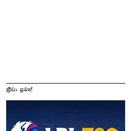
ක්‍රීඩා පුවත්