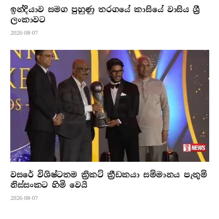
ඉන්දියාව සමග පුහුණු තරගයේ කාසියේ වාසිය ශ්‍රී
ලංකාවට
2026-08-07
වසරේ විශිෂ්ටතම ක්‍රිකට් ක්‍රීඩකයා සම්මානය පැතුම්
නිස්සංකට හිමි වෙයි
2026-08-07