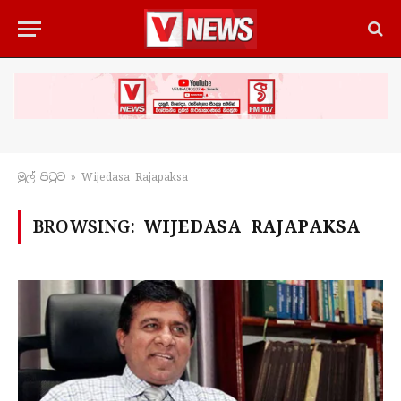
මුල් පිටු​ව
»
Wijedasa Rajapaksa
BROWSING:
WIJEDASA RAJAPAKSA