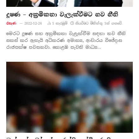
දූෂණ – අක්‍රමිකතා වැලැක්වීමට නව නීති
එසැණ
2022-12-24
1
නැරඹු​ම්
කියවීමට මිනිත්තු 1ක් ගතවේ.
මෙරට දූෂණ සහ අක්‍රමිකතා වැළැක්වීම සඳහා නව නීති
සකස් කර ඇතැයි අධිකරණ අමාත්‍ය, ආචාරය විජේදාස
රාජපක්ෂ පවසනවා. කොළඹ පැවති මාධ්‍ය…