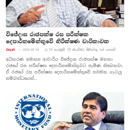
විජේදාස රාජපක්ෂ රස පරීක්ෂක
දෙපාර්තමේන්තුවේ නිරීක්ෂණ චාරිකාවක
එසැණ
2023-03-16
70
නැරඹු​ම්
කියවීමට මිනිත්තු 1ක් ගතවේ.
අධිකරණ අමාත්‍ය ආචාර්ය විජේදාස රාජපක්ෂ මහතා
රජයේ රස පරීක්ෂක දෙපාර්තමේන්තුවට පැමිණ තිබෙනවා.
ඒ රජයේ රස පරීක්ෂක දෙපාර්තමේන්තුවේ පවතින ගැටලු
සම්බන්ධයෙන්…