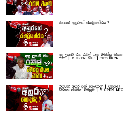
ජනපති අනුරගේ ජනප්‍රියත්වය ?
අද උසාවි එන රනිල් ගැන මිනිස්සු කියන
කතා | V OPEN MIC | 2025.08.26
ජනපති අනුර දැන් හොඳයිද? | ජනහඬ
විමසන ජනමත විමසුම | V OPEN MIC