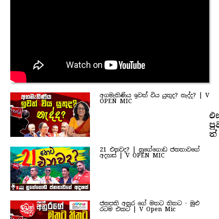
අගමැතිණිය ඉවත් විය යුතුද? නැද්ද? | V
OPEN MIC
එ
පු
ත්
21 එනවද? | නුගේගොඩ ජනතාවගේ
අදහස් | V OPEN MIC
ජනපති අනුර ගේ මතට තිතට - මුළු
රටම එකට | V Open Mic