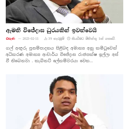
ඇමති විජේදාස ධුරයකින් ඉවත්වෙයි
එසැණ
2023-02-11
39
නැරඹු​ම්
කියවීමට මිනිත්තු 1ක් ගතවේ.
ගල් අඟුරු ප්‍රසම්පාදනය පිළිබඳ අමාත්‍ය අනු කමිටුවෙන්
අධිකරණ අමාත්‍ය ආචාර්ය විජේදාස රාජපක්ෂ ඉල්ලා අස්
වී තිබෙනවා . කැබිනට් ලේකම්වරයා වෙත…