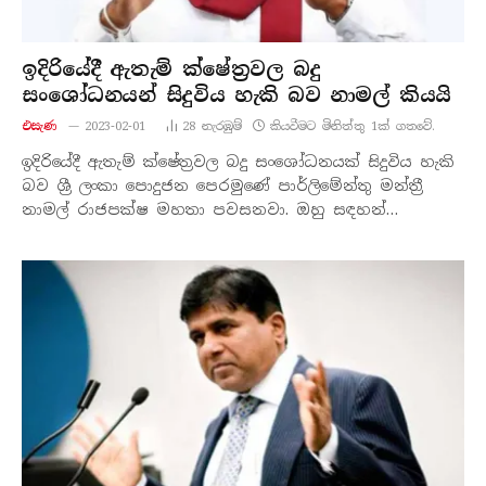
ඉදිරියේදී ඇතැම් ක්ෂේත්‍රවල බදු
සංශෝධනයන් සිදුවිය හැකි බව නාමල් කියයි
එසැණ
2023-02-01
28
නැරඹු​ම්
කියවීමට මිනිත්තු 1ක් ගතවේ.
ඉදිරියේදී ඇතැම් ක්ෂේත්‍රවල බදු සංශෝධනයක් සිදුවිය හැකි
බව ශ්‍රී ලංකා පොදුජන පෙරමුණේ පාර්ලිමේන්තු මන්ත්‍රී
නාමල් රාජපක්ෂ මහතා පවසනවා. ඔහු සඳහන්…