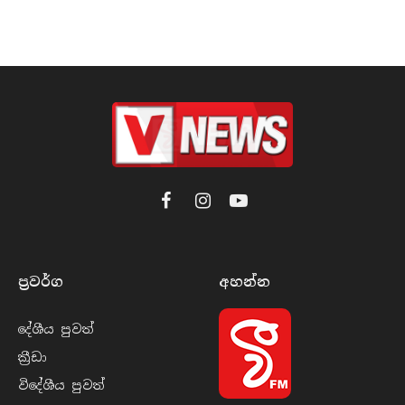
Facebook
Instagram
YouTube
ප්‍රවර්​ග
අහන්​න
දේශීය පුව​ත්
ක්‍රී​ඩා
විදේශීය පුව​ත්