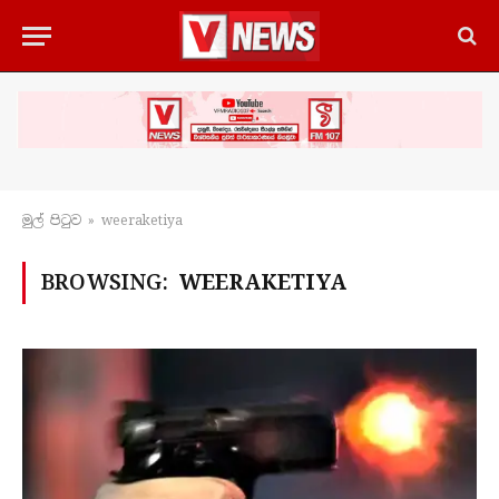
මුල් පිටු​ව
»
weeraketiya
BROWSING:
WEERAKETIYA