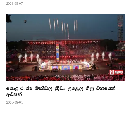
2026-08-07
පොදු රාජ්‍ය මණ්ඩල ක්‍රීඩා උළෙල නිල වශයෙන්
අවසන්
2026-08-04