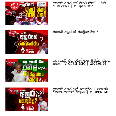
ජනපති අනුර ගේ මතට තිතට - මුළු
රටම එකට | V Open Mic
ජනපති අනුරගේ ජනප්‍රියත්වය ?
අද උසාවි එන රනිල් ගැන මිනිස්සු කියන
කතා | V OPEN MIC | 2025.08.26
ජනපති අනුර දැන් හොඳයිද? | ජනහඬ
විමසන ජනමත විමසුම | V OPEN MIC