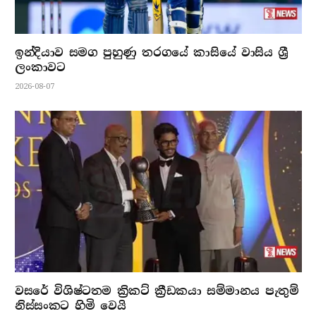
ඉන්දියාව සමග පුහුණු තරගයේ කාසියේ වාසිය ශ්‍රී
ලංකාවට
2026-08-07
වසරේ විශිෂ්ටතම ක්‍රිකට් ක්‍රීඩකයා සම්මානය පැතුම්
නිස්සංකට හිමි වෙයි