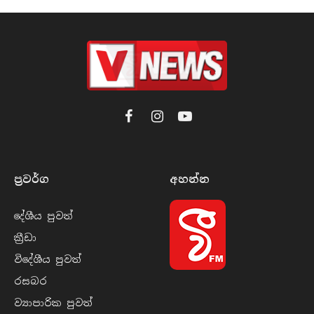
Facebook
Instagram
YouTube
ප්‍රවර්​ග
අහන්​න
දේශීය පුව​ත්
ක්‍රී​ඩා
විදේශීය පුව​ත්
රසබ​ර
ව්‍යාපාරික පුව​ත්