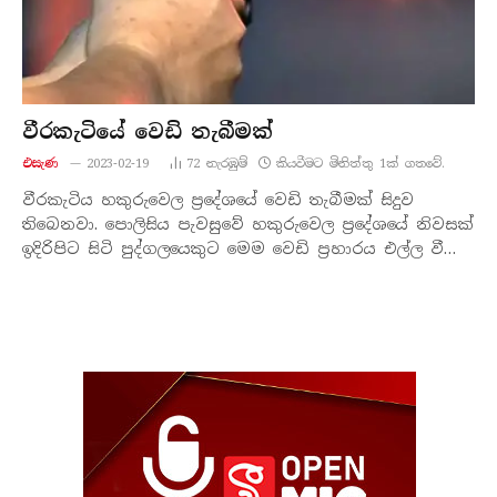
වීරකැටියේ වෙඩි තැබීමක්
එසැණ
2023-02-19
72
නැරඹු​ම්
කියවීමට මිනිත්තු 1ක් ගතවේ.
වීරකැටිය හකුරුවෙල ප්‍රදේශයේ වෙඩි තැබීමක් සිදුව
තිබෙනවා. පොලිසිය පැවසුවේ හකුරුවෙල ප්‍රදේශයේ නිවසක්
ඉදිරිපිට සිටි පුද්ගලයෙකුට මෙම වෙඩි ප්‍රහාරය එල්ල වී…