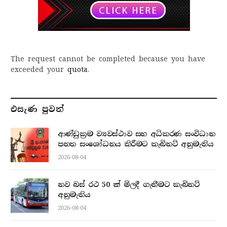
The request cannot be completed because you have
exceeded your
quota
.
එසැණ පුව​ත්
ආණ්ඩුක්‍රම ව්‍යවස්ථාව සහ අධිකරණ සංවිධාන
පනත සංශෝධනය කිරීමට කැබිනට් අනුමැතිය
2026-08-04
නව බස් රථ 50 ක් මිලදී ගැනීමට කැබිනට්
අනුමැතිය
2026-08-04