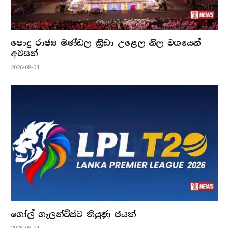
පොදු රාජ්‍ය මණ්ඩල ක්‍රීඩා උළෙල නිල වශයෙන්
අවසන්
2026-08-04
ගෝල් ගැලන්ට්ස්ට තියුණු ජයක්