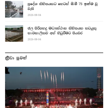
ප්‍රදේශ කිහිපයකට හෙටත් මි.මී 75 ඉක්ම වූ
වැසි
2026-08-04
ජල පිරිපහදු මධ්‍යස්ථාන කිහිපයක කටයුතු
තාවකාලිකව අත් හිටුවීමට පියවර
2026-08-04
ක්‍රීඩා පුවත්