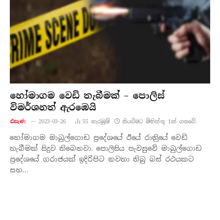
හෝමාගම වෙඩි තැබීමක් – පොලිස්
විමර්ශනත් ඇරඹෙයි
එසැණ
2023-03-26
55
නැරඹු​ම්
කියවීමට මිනිත්තු 1ක් ගතවේ.
හෝමාගම මාබුල්ගොඩ ප්‍රදේශයේ ඊයේ රාත්‍රියේ වෙඩි
තැබීමක් සිදුව තිබෙනවා. පොලිසිය පැවසුවේ මාබුල්ගොඩ
ප්‍රදේශයේ ගරාජයක් ඉදිරිපිට නවතා තිබු බස් රථයකට
සහ…