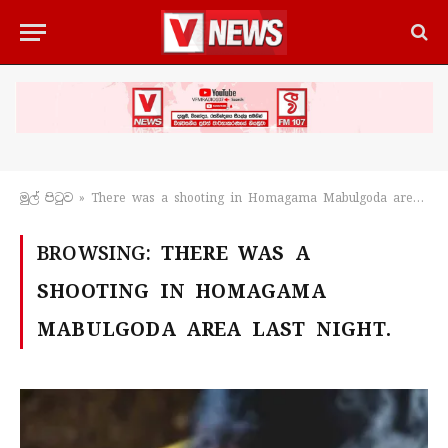
මුල් පිටු​ව
»
There was a shooting in Homagama Mabulgoda area last night.
BROWSING:
THERE WAS A
SHOOTING IN HOMAGAMA
MABULGODA AREA LAST NIGHT.