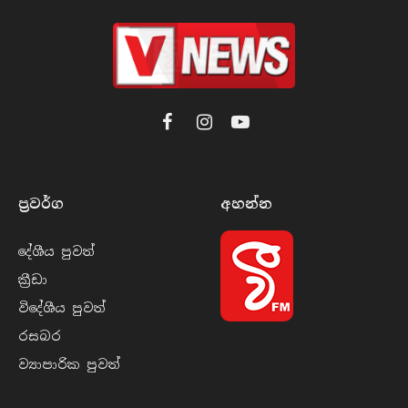
Facebook
Instagram
YouTube
ප්‍රවර්​ග
අහන්​න
දේශීය පුව​ත්
ක්‍රී​ඩා
විදේශීය පුව​ත්
රසබ​ර
ව්‍යාපාරික පුව​ත්