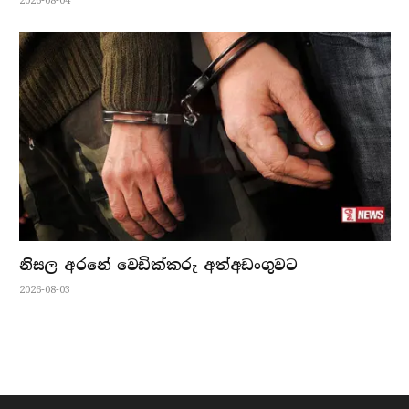
2026-08-04
නිසල අරනේ වෙඩික්කරු අත්අඩංගුවට
2026-08-03